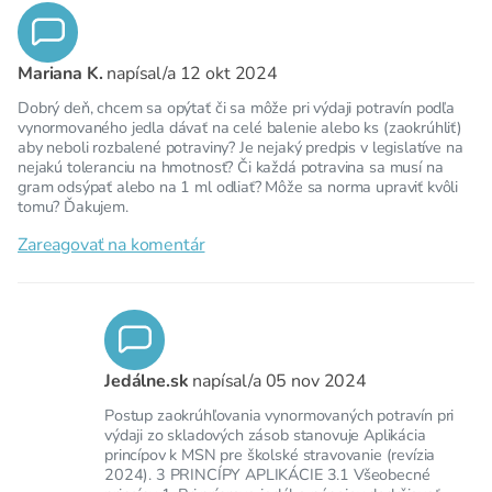
Mariana K.
napísal/a
12 okt 2024
Dobrý deň, chcem sa opýtať či sa môže pri výdaji potravín podľa
vynormovaného jedla dávať na celé balenie alebo ks (zaokrúhliť)
aby neboli rozbalené potraviny? Je nejaký predpis v legislatíve na
nejakú toleranciu na hmotnosť? Či každá potravina sa musí na
gram odsýpať alebo na 1 ml odliať? Môže sa norma upraviť kvôli
tomu? Ďakujem.
Zareagovať na komentár
Jedálne.sk
napísal/a
05 nov 2024
Postup zaokrúhľovania vynormovaných potravín pri
výdaji zo skladových zásob stanovuje Aplikácia
princípov k MSN pre školské stravovanie (revízia
2024). 3 PRINCÍPY APLIKÁCIE 3.1 Všeobecné