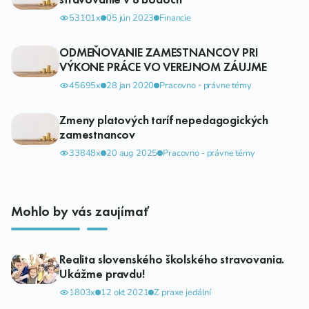
53101x
05 jún 2023
Financie
ODMEŇOVANIE ZAMESTNANCOV PRI
VÝKONE PRÁCE VO VEREJNOM ZÁUJME
45695x
28 jan 2020
Pracovno - právne témy
Zmeny platových taríf nepedagogických
zamestnancov
33848x
20 aug 2025
Pracovno - právne témy
Mohlo by vás zaujímať
Realita slovenského školského stravovania.
Ukážme pravdu!
1803x
12 okt 2021
Z praxe jedální