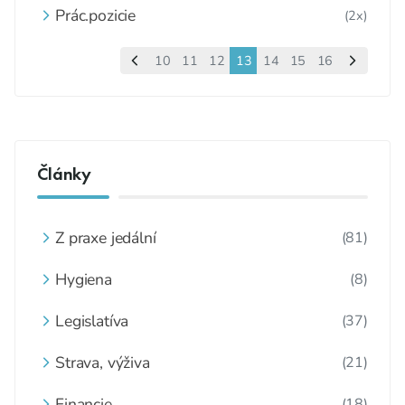
Prác.pozicie
(2x)
10
11
12
13
14
15
16
Články
Z praxe jedální
(81)
Hygiena
(8)
Legislatíva
(37)
Strava, výživa
(21)
Financie
(18)