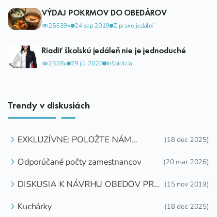
VÝDAJ POKRMOV DO OBEDÁROV
25639x
24 sep 2019
Z praxe jedální
Riadiť školskú jedáleň nie je jednoduché
2328x
29 júl 2020
Inšpirácia
Trendy v diskusiách
EXKLUZÍVNE: POLOŽTE NÁM
(18 dec 2025)
OTÁZKU
Odporúčané počty zamestnancov
(20 mar 2026)
DISKUSIA K NÁVRHU OBEDOV PRE
(15 nov 2019)
DETI ZDARMA
Kuchárky
(18 dec 2025)