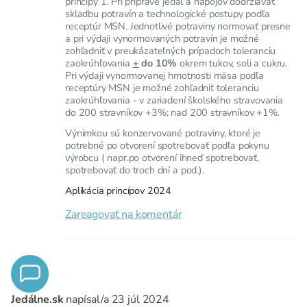
princípy 1. Pri príprave jedál a nápojov dodržiavať
skladbu potravín a technologické postupy podľa
receptúr MSN. Jednotlivé potraviny normovať presne
a pri výdaji vynormovaných potravín je možné
zohľadniť v preukázateľných prípadoch toleranciu
zaokrúhľovania
+
do 10%
okrem tukov, soli a cukru.
Pri výdaji vynormovanej hmotnosti mäsa podľa
receptúry MSN je možné zohľadniť toleranciu
zaokrúhľovania - v zariadení školského stravovania
do 200 stravníkov +3%; nad 200 stravníkov +1%.
Výnimkou sú konzervované potraviny, ktoré je
potrebné po otvorení spotrebovať podľa pokynu
výrobcu ( napr.po otvorení ihneď spotrebovať,
spotrebovať do troch dní a pod.).
Aplikácia princípov 2024
Zareagovať na komentár
Jedálne.sk
napísal/a
23 júl 2024