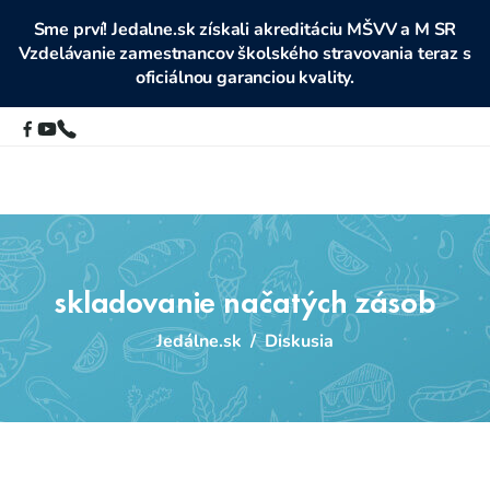
Sme prví! Jedalne.sk získali akreditáciu MŠVV a M SR
Vzdelávanie zamestnancov školského stravovania teraz s
oficiálnou garanciou kvality.
skladovanie načatých zásob
Jedálne.sk
/
Diskusia