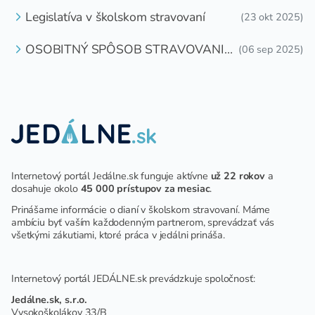
Legislatíva v školskom stravovaní
(23 okt 2025)
OSOBITNÝ SPÔSOB STRAVOVANIA
(06 sep 2025)
DETÍ A ŽIAKOV V ŠKOLSKOM
ZARIADENÍ
Internetový portál Jedálne.sk funguje aktívne
už 22 rokov
a
dosahuje okolo
45 000 prístupov za mesiac
.
Prinášame informácie o dianí v školskom stravovaní. Máme
ambíciu byť vaším každodenným partnerom, sprevádzať vás
všetkými zákutiami, ktoré práca v jedálni prináša.
Internetový portál JEDÁLNE.sk prevádzkuje spoločnosť:
Jedálne.sk, s.r.o.
Vysokoškolákov 33/B