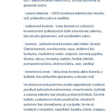
E627 alebo inozinan sodný E631, je vždy prítomný aj
glutamát sodný.
- sušená zelenina
–
100% koreňová zelenina bez obsahu
soli, pridaného cukru a sladidiel,
- polievkové korenie
–
zmes korenín zo sušených
koreninových polievkových bylín a koreňovej zeleniny,
bez obsahu glutamanu, soli a pridaného cukru,
- korenie
–
jednodruhové korenie celé/mleté/ drvené
(čierne korenie, nové korenie, rasca, bobkový list,
kurkuma, muškátový orech, majorán, červená paprika,
škorica, zázvor, borievka, badián, fenikel, klinček,
pomarančová kôra, citrónová kôra, aníz, vanilka)
- koreninová zmes
–
čistá zmes korenia alebo korenia a
byliniek, bez pridaného glutamanu a obsahu soli;
Na dochucovanie pokrmov podľa regionálnych zvyklostí
používať jednodruhové koreniny, zmesi korenín, byliniek
a sušenej zeleniny bez obsahu prídavných látok. Čerstvé
bylinky a zeleninové vňate používať do vhodných
pokrmov bez obmedzenia, aj v prípade, že nie sú
uvedené v receptúre. Napríklad: bazalka, šalvia, oregano,