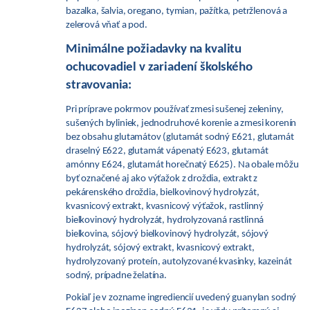
bazalka, šalvia, oregano, tymian, pažítka, petržlenová a
zelerová vňať a pod.
Minimálne požiadavky na kvalitu
ochucovadiel v zariadení školského
stravovania:
Pri príprave pokrmov používať zmesi sušenej zeleniny,
sušených byliniek, jednodruhové korenie a zmesi korenín
bez obsahu glutamátov (glutamát sodný E621, glutamát
draselný E622, glutamát vápenatý E623, glutamát
amónny E624, glutamát horečnatý E625). Na obale môžu
byť označené aj ako výťažok z droždia, extrakt z
pekárenského droždia, bielkovinový hydrolyzát,
kvasnicový extrakt, kvasnicový výťažok, rastlinný
bielkovinový hydrolyzát, hydrolyzovaná rastlinná
bielkovina, sójový bielkovinový hydrolyzát, sójový
hydrolyzát, sójový extrakt, kvasnicový extrakt,
hydrolyzovaný proteín, autolyzované kvasinky, kazeinát
sodný, prípadne želatína.
Pokiaľ je v zozname ingrediencií uvedený guanylan sodný