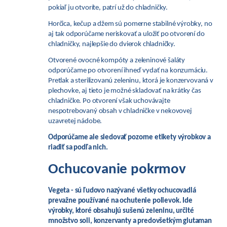
pokiaľ ju otvoríte, patrí už do chladničky.
Horčica, kečup a džem sú pomerne stabilné výrobky, no
aj tak odporúčame neriskovať a uložiť po otvorení do
chladničky, najlepšie do dvierok chladničky.
Otvorené ovocné kompóty a zeleninové šaláty
odporúčame po otvorení ihneď vydať na konzumáciu.
Pretlak a sterilizovanú zeleninu, ktorá je konzervovaná v
plechovke, aj tieto je možné skladovať na krátky čas
chladničke. Po otvorení však uchovávajte
nespotrebovaný obsah v chladničke v nekovovej
uzavretej nádobe.
Odporúčame ale sledovať pozorne etikety výrobkov a
riadiť sa podľa nich.
Ochucovanie pokrmov
Vegeta - sú ľudovo nazývané všetky ochucovadlá
prevažne používané na ochutenie polievok. Ide
výrobky, ktoré obsahujú sušenú zeleninu, určité
množstvo soli, konzervanty a predovšetkým glutaman