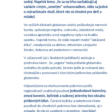
sodný. Napriek tomu , že sa na trhu nachádzajú aj
variácie s iným „umelým“ ochucovadlom, stále sa jedná
o zvýrazňovače chuti, ktoré nie sú vhodné pre deti a
mládež.
Vo vyšších dávkach glutaman sodný poškodzuje nervové
bunky, spôsobuje migrény, cukrovku, žalúdočné vredy,
vyvoláva agresivitu a má negatívny vplyv na kvalitu
spánku. Napriek tomu, že stále nepatrí medzi "zakázané
éčka", neodporúča sa deťom, tehotným a kojacim
ženám, dokonca ani pacientom v nemocnici.
V súčasnosti (aj v školských jedálňach) existuje a
pretrváva názor , že „vegeta“ teda pridanie glutamátu
sodného do jedla spôsobí, že toto jedlo je vnímané ako
chutnejšie v porovnaní s tým istým jedlom bez pridaného
glutamátu.
Odporúčame na dochucovanie pokrmov podľa
regionálnych zvyklostí používať
jednodruhové koreniny,
zmesi korenín, byliniek a sušenej zeleniny bez obsahu
prídavných láto
k. Čerstvé bylinky a zeleninové vňate
používať do vhodných pokrmov bez obmedzenia, aj v
prípade, že nie sú uvedené v receptúre. Napríklad: