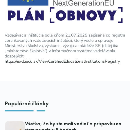
Vzdelávacia inštitúcia bola dňom 23.07.2025 zapísaná do registra
certifikovaných vzdelávacích inštitúcií, ktorý vedie a spravuje
Ministerstvo školstva, výskumu, vývoja a mládeže SR (ďalej iba
„ministerstvo školstva“) v Informačnom systéme vzdelávania
dospelých:
https://isvd.iedu.sk/ViewCertifiedEducationalInstitutionsRegistry
Populárné články
Všetko, čo by ste mali vedieť o príspevku na
stravovanie v 8 bodoch