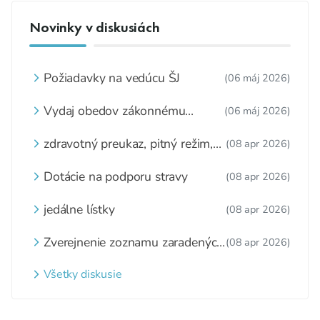
Novinky v diskusiách
Požiadavky na vedúcu ŠJ
(06 máj 2026)
Vydaj obedov zákonnému
(06 máj 2026)
zástupcovi
zdravotný preukaz, pitný režim,
(08 apr 2026)
zážitkové varenie
Dotácie na podporu stravy
(08 apr 2026)
jedálne lístky
(08 apr 2026)
Zverejnenie zoznamu zaradených
(08 apr 2026)
detí a nezaradených detí na
webovom sídle
Všetky diskusie