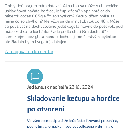
Dobrý deň prajem,mám dotaz: 1.Ako dlho sa môže v chladničke
uskladňovať načatá horčica, kečup, džem? Napr. horčica do
nátierok občas 0,05g a čo so zbytkom? Kečup, džem polka sa
minie čo so zbytkom? Nie vždy sa dá minúť zbytok do 48h. Môže
sa používať na dochucovanie jedál vegeta hlavne do polievok, pod
mäso ked sa to kuchárke žiada podľa chuti tým dochutiť? -
samozrejme bez glutamanu- (dochucujeme čerstvými bylinkami
ale žiadalo by to i vegetu)..ďakujem
Zareagovať na komentár
Jedálne.sk
napísal/a
23 júl 2024
Skladovanie kečupu a horčice
po otvorení
Vo všeobecnosti platí, že každá sterilizovaná potravina,
pochutina či omáčka môže byť odložená v skrini, ale