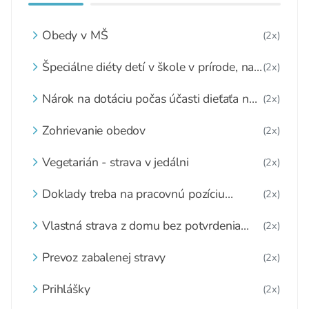
Obedy v MŠ
(2x)
Špeciálne diéty detí v škole v prírode, na
(2x)
lyžiarskom výcviku, výlete...
Nárok na dotáciu počas účasti dieťaťa na
(2x)
školskej akcii
Zohrievanie obedov
(2x)
Vegetarián - strava v jedálni
(2x)
Doklady treba na pracovnú pozíciu
(2x)
hlavnej kuchárky
Vlastná strava z domu bez potvrdenia
(2x)
lekára
Prevoz zabalenej stravy
(2x)
Prihlášky
(2x)