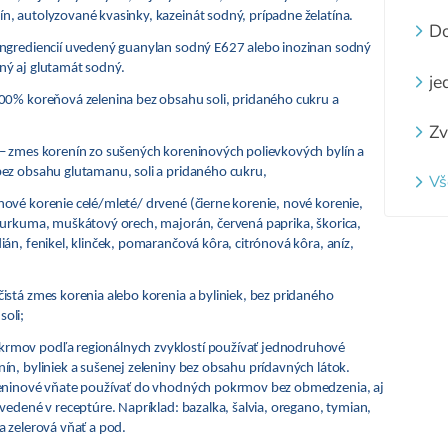
pi
n, autolyzované kvasinky, kazeinát sodný, prípadne želatína.
zá
Do
st
ingrediencií uvedený guanylan sodný E627 alebo inozinan sodný
ný aj glutamát sodný.
je
0% koreňová zelenina bez obsahu soli, pridaného cukru a
Zv
z
–
zmes korenín zo sušených koreninových polievkových bylín a
za
bez obsahu glutamanu, soli a pridaného cukru,
Vš
ne
vé korenie celé/mleté/ drvené (čierne korenie, nové korenie,
na
 kurkuma, muškátový orech, majorán, červená paprika, škorica,
ián, fenikel, klinček, pomarančová kôra, citrónová kôra, aníz,
čistá zmes korenia alebo korenia a byliniek, bez pridaného
oli;
rmov podľa regionálnych zvyklostí používať jednodruhové
nín, byliniek a sušenej zeleniny bez obsahu prídavných látok.
eleninové vňate používať do vhodných pokrmov bez obmedzenia, aj
uvedené v receptúre. Napríklad: bazalka, šalvia, oregano, tymian,
a zelerová vňať a pod.