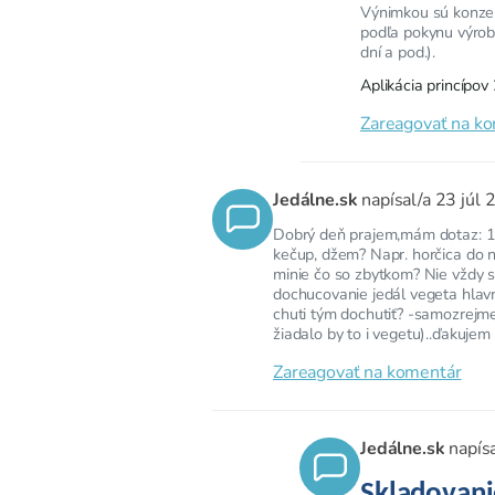
Výnimkou sú konzer
podľa pokynu výrobc
dní a pod.).
Aplikácia princípo
Zareagovať na k
Jedálne.sk
napísal/a
23 júl 
Dobrý deň prajem,mám dotaz: 1.
kečup, džem? Napr. horčica do 
minie čo so zbytkom? Nie vždy 
dochucovanie jedál vegeta hlav
chuti tým dochutiť? -samozrejm
žiadalo by to i vegetu)..ďakujem
Zareagovať na komentár
Jedálne.sk
napís
Skladovani