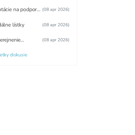
tný režim,
žitkové varenie
tácie na podporu
(08 apr 2026)
ravy
dálne lístky
(08 apr 2026)
erejnenie
(08 apr 2026)
oznamu
radených detí a
etky diskusie
zaradených detí
 webovom sídle