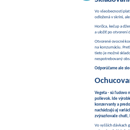
Vo všeobecnosti plat
odložená v skrini, ale
Horčica, kečup a dž
a uložiť po otvorení 
Otvorené ovocné kom
na konzumáciu. Pretl
tieto je možné sklad
nespotrebovaný obsa
Odporúčame ale sled
Ochucova
Vegeta - sú ľudovo 
polievok. Ide výrobk
konzervanty a predo
nachádzajú aj variá
zvýrazňovače chuti, 
Vo vyšších dávkach 