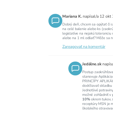
Mariana K.
napísal/a
12 okt
Dobrý deň, chcem sa opýtať či s
na celé balenie alebo ks (zaokrú
legislatíve na nejakú toleranci
alebo na 1 ml odliať? Môže sa 
Zareagovať na komentár
Jedálne.sk
napís
Postup zaokrúhľova
stanovuje Aplikácia
PRINCÍPY APLIKÁCIE
dodržiavať skladbu
Jednotlivé potravin
možné zohľadniť v 
10%
okrem tukov, s
receptúry MSN je m
školského stravova