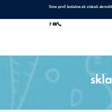
Sme prví! Jedalne.sk získali akre
skl