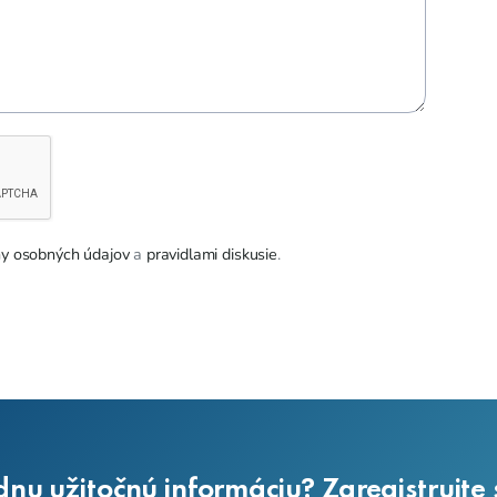
y osobných údajov
a
pravidlami diskusie
.
dnu užitočnú informáciu? Zaregistrujte