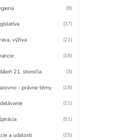
giena
(8)
gislatíva
(37)
rava, výživa
(21)
nancie
(18)
dáleň 21. storočia
(3)
acovno - právne témy
(19)
delávanie
(11)
špirácia
(51)
cie a udalosti
(25)