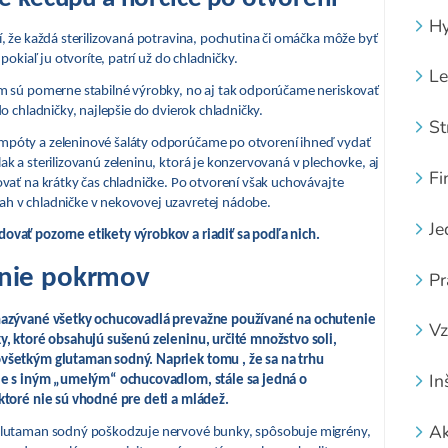
Hy
í, že každá sterilizovaná potravina, pochutina či omáčka môže byť
 pokiaľ ju otvoríte, patrí už do chladničky.
Le
em sú pomerne stabilné výrobky, no aj tak odporúčame neriskovať
do chladničky, najlepšie do dvierok chladničky.
St
póty a zeleninové šaláty odporúčame po otvorení ihneď vydať
ak a sterilizovanú zeleninu, ktorá je konzervovaná v plechovke, aj
Fi
ovať na krátky čas chladničke. Po otvorení však uchovávajte
h v chladničke v nekovovej uzavretej nádobe.
Je
ovať pozorne etikety výrobkov a riadiť sa podľa nich.
nie pokrmov
Pr
nazývané všetky ochucovadlá prevažne používané na ochutenie
Vz
y, ktoré obsahujú sušenú zeleninu, určité množstvo soli,
všetkým glutaman sodný. Napriek tomu , že sa na trhu
In
cie s iným „umelým“ ochucovadlom, stále sa jedná o
ktoré nie sú vhodné pre deti a mládež.
Ak
glutaman sodný poškodzuje nervové bunky, spôsobuje migrény,