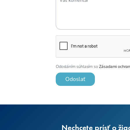
Odosláním súhlasím so
Zásadami ochran
Odoslať
Nechcete prísť o žia