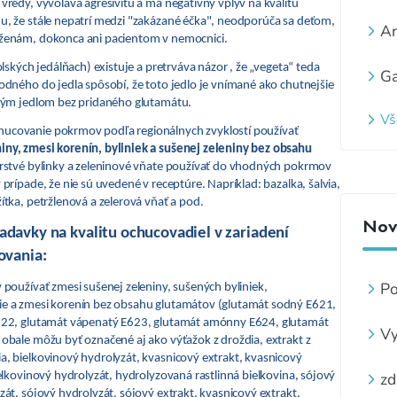
vredy, vyvoláva agresivitu a má negatívny vplyv na kvalitu
, že stále nepatrí medzi "zakázané éčka", neodporúča sa deťom,
Ar
ženám, dokonca ani pacientom v nemocnici.
olských jedálňach) existuje a pretrváva názor , že „vegeta“ teda
Ga
odného do jedla spôsobí, že toto jedlo je vnímané ako chutnejšie
stým jedlom bez pridaného glutamátu.
Vš
covanie pokrmov podľa regionálnych zvyklostí používať
ny, zmesi korenín, byliniek a sušenej zeleniny bez obsahu
erstvé bylinky a zeleninové vňate používať do vhodných pokrmov
prípade, že nie sú uvedené v receptúre. Napríklad: bazalka, šalvia,
ítka, petržlenová a zelerová vňať a pod.
Novi
davky na kvalitu ochucovadiel v zariadení
ovania:
Po
 používať zmesi sušenej zeleniny, sušených byliniek,
ve
e a zmesi korenín bez obsahu glutamátov (glutamát sodný E621,
622, glutamát vápenatý E623, glutamát amónny E624, glutamát
Vy
obale môžu byť označené aj ako výťažok z droždia, extrakt z
z
, bielkovinový hydrolyzát, kvasnicový extrakt, kvasnicový
zá
zd
ielkovinový hydrolyzát, hydrolyzovaná rastlinná bielkovina, sójový
zát, sójový hydrolyzát, sójový extrakt, kvasnicový extrakt,