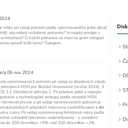
 2024
Disk
a môže pri výdaji potravín podľa vynormovaného jedla dávať
hliť) aby neboli rozbalené potraviny? Je nejaký predpis v
u na hmotnosť? Či každá potravina sa musí na gram odsýpať
norma upraviť kvôli tomu? Ďakujem.
St
je
Čo
al/a
05 nov 2024
D
M
nia vynormovaných potravín pri výdaji zo skladových zásob
 princípov k MSN pre školské stravovanie (revízia 2024). 3
S
S
 3.1 Všeobecné princípy 1. Pri príprave jedál a nápojov
R
Z
 potravín a technologické postupy podľa receptúr MSN.
y normovať presne a pri výdaji vynormovaných potravín je
Š
Pr
preukázateľných prípadoch toleranciu zaokrúhľovania
+
do
za
oli a cukru. Pri výdaji vynormovanej hmotnosti mäsa podľa
je
ožné zohľadniť toleranciu zaokrúhľovania - v zariadení
Do
nia do 200 stravníkov +3%; nad 200 stravníkov +1%.