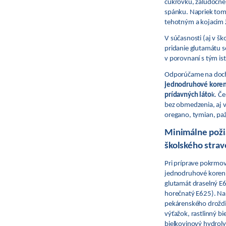
cukrovku, žalúdočné 
spánku. Napriek tomu
tehotným a kojacim 
V súčasnosti (aj v šk
pridanie glutamátu s
v porovnaní s tým i
Odporúčame na dochu
jednodruhové koreni
prídavných láto
k. Č
bez obmedzenia, aj v 
oregano, tymian, paž
Minimálne požia
školského strav
Pri príprave pokrmov
jednodruhové koreni
glutamát draselný E
horečnatý E625). Na 
pekárenského droždia
výťažok, rastlinný b
bielkovinový hydroly