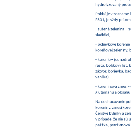
hydrolyzovaný proteí
Pokiaľ je v zozname 
E631, je vždy prítom
- sušená zelenina
–
10
sladidiel,
- polievkové korenie
koreňovej zeleniny, 
- korenie
–
jednodruho
rasca, bobkový list,
zázvor, borievka, bad
vanilka)
- koreninová zmes
–
glutamanu a obsahu s
Na dochucovanie pok
koreniny, zmesi kore
Čerstvé bylinky a z
v prípade, že nie sú 
pažítka, petržlenová 