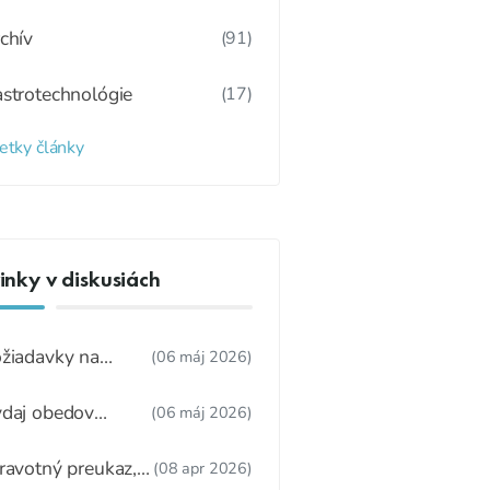
chív
(91)
strotechnológie
(17)
etky články
nky v diskusiách
žiadavky na
(06 máj 2026)
dúcu ŠJ
daj obedov
(06 máj 2026)
ákonnému
stupcovi
ravotný preukaz,
(08 apr 2026)