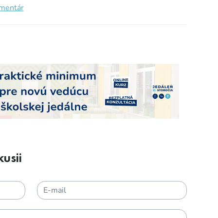
omentár
usii