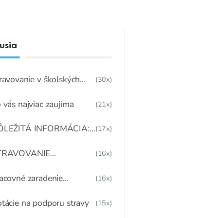
usia
ravovanie v školských
(30x)
dálňach po 8.2.2021
 vás najviac zaujíma
(21x)
ÔLEŽITÁ INFORMÁCIA:
(17x)
ATERIÁLNO -
POTREBNÉ NORMY A
TRAVOVANIE
(16x)
ECEPTÚRY
AMESTNANCOV V
KOLSKEJ JEDÁLNI
acovné zaradenie
(16x)
mestnancov školskej
dálne
tácie na podporu stravy
(15x)