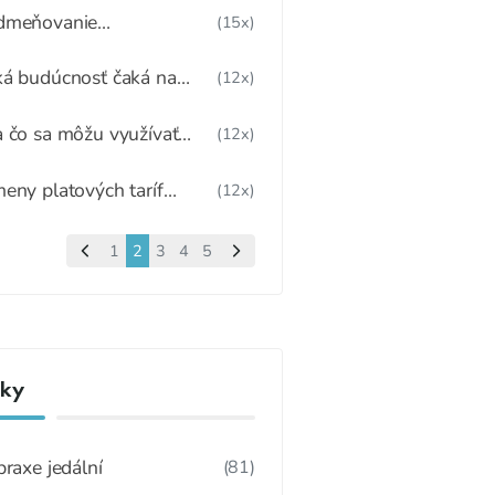
dmeňovanie
(15x)
mestnancov
á budúcnosť čaká na
(12x)
edy zadarmo?
 čo sa môžu využívať
(12x)
žie v školskej jedálni
eny platových taríf
(12x)
pedagogických
mestnancov
1
2
3
4
5
nky
praxe jedální
(81)