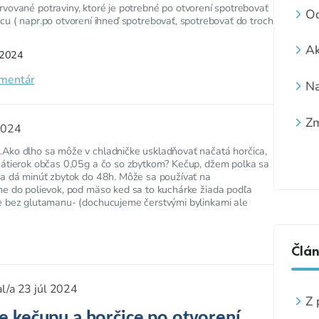
vované potraviny, ktoré je potrebné po otvorení spotrebovať
O
u ( napr.po otvorení ihneď spotrebovať, spotrebovať do troch
za
Ak
v 2024
ob
omentár
Na
ré
Zm
2024
ne
Ako dlho sa môže v chladničke uskladňovať načatá horčica,
za
nátierok občas 0,05g a čo so zbytkom? Kečup, džem polka sa
sa dá minúť zbytok do 48h. Môže sa používať na
ne do polievok, pod mäso ked sa to kuchárke žiada podľa
e bez glutamanu- (dochucujeme čerstvými bylinkami ale
Člá
al/a
23 júl 2024
Z 
e kečupu a horčice po otvorení