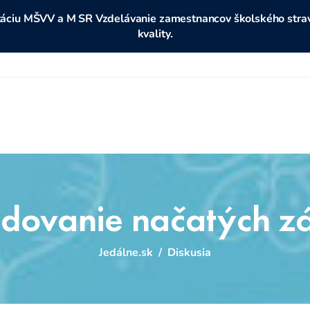
ditáciu MŠVV a M SR Vzdelávanie zamestnancov školského stravo
kvality.
adovanie načatých z
Jedálne.sk
/
Diskusia