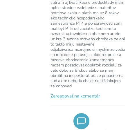
splnam aj kvalifikacne predpoklady mam
uplne stredne vzdelanie s maturitov
hotelova skola a platia ma uz 8 rokov
ako technicko hospodarskeho
zamestnanca PT4 a po spravnosti som
mal byt PT5 od zaciatku ked som to
oznamil uctovnicke na obecnom urade
uz hra 3 tyzdne mrtveho chrobaka ze oni
to takto maju nastavene
odjakziva./samozrejme si myslim ze vedia
co robia/cize porusuju zakonnik prace a
mzdove ohodnotenie zamestnanca
mozem pozadovat doplatok rozdielu za
celu dobu za 8rokov alebo sa mam
obratit na inspektorat prace pripadne na
sud ak to nebudu chciet riesit?dakujem
za odpoved
Zareagovať na komentár