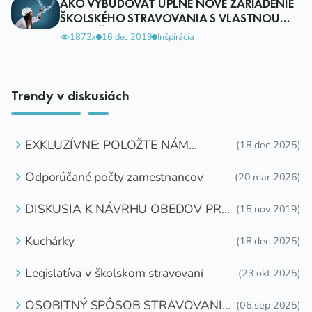
AKO VYBUDOVAŤ ÚPLNE NOVÉ ZARIADENIE
ŠKOLSKÉHO STRAVOVANIA S VLASTNOU
KUCHYŇOU
1872x
16 dec 2019
Inšpirácia
Trendy v diskusiách
EXKLUZÍVNE: POLOŽTE NÁM
(18 dec 2025)
OTÁZKU
Odporúčané počty zamestnancov
(20 mar 2026)
DISKUSIA K NÁVRHU OBEDOV PRE
(15 nov 2019)
DETI ZDARMA
Kuchárky
(18 dec 2025)
Legislatíva v školskom stravovaní
(23 okt 2025)
OSOBITNÝ SPÔSOB STRAVOVANIA
(06 sep 2025)