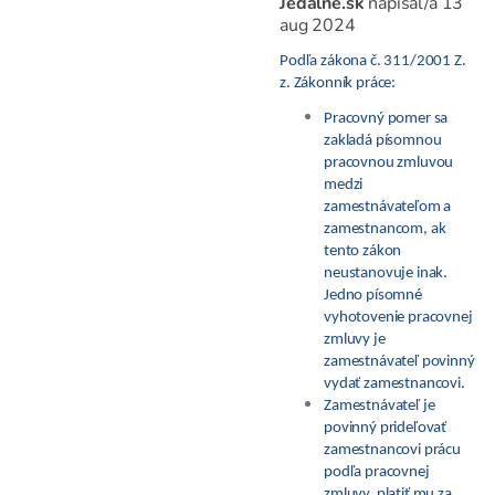
Jedálne.sk
napísal/a
13
aug 2024
Podľa zákona č. 311/2001 Z.
z. Zákonník práce:
Pracovný pomer sa
zakladá písomnou
pracovnou zmluvou
medzi
zamestnávateľom a
zamestnancom, ak
tento zákon
neustanovuje inak.
Jedno písomné
vyhotovenie pracovnej
zmluvy je
zamestnávateľ povinný
vydať zamestnancovi.
Zamestnávateľ je
povinný prideľovať
zamestnancovi prácu
podľa pracovnej
zmluvy, platiť mu za