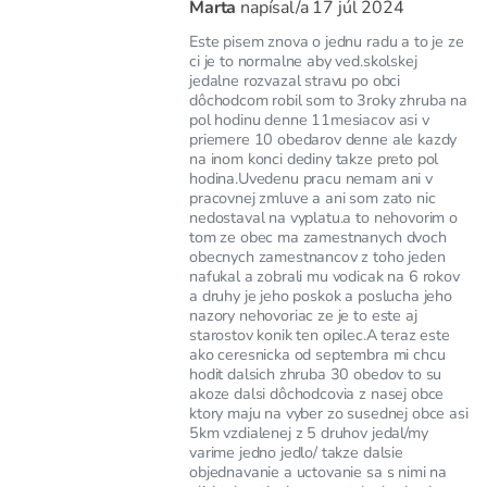
Marta
napísal/a
17 júl 2024
Este pisem znova o jednu radu a to je ze
ci je to normalne aby ved.skolskej
jedalne rozvazal stravu po obci
dôchodcom robil som to 3roky zhruba na
pol hodinu denne 11mesiacov asi v
priemere 10 obedarov denne ale kazdy
na inom konci dediny takze preto pol
hodina.Uvedenu pracu nemam ani v
pracovnej zmluve a ani som zato nic
nedostaval na vyplatu.a to nehovorim o
tom ze obec ma zamestnanych dvoch
obecnych zamestnancov z toho jeden
nafukal a zobrali mu vodicak na 6 rokov
a druhy je jeho poskok a poslucha jeho
nazory nehovoriac ze je to este aj
starostov konik ten opilec.A teraz este
ako ceresnicka od septembra mi chcu
hodit dalsich zhruba 30 obedov to su
akoze dalsi dôchodcovia z nasej obce
ktory maju na vyber zo susednej obce asi
5km vzdialenej z 5 druhov jedal/my
varime jedno jedlo/ takze dalsie
objednavanie a uctovanie sa s nimi na