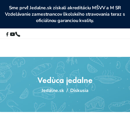
Sme prví! Jedalne.sk získali akreditáciu MŠVV a M SR
Vzdelávanie zamestnancov školského stravovania teraz s
oficiálnou garanciou kvality.
Vedùca jedalne
Jedálne.sk
/
Diskusia