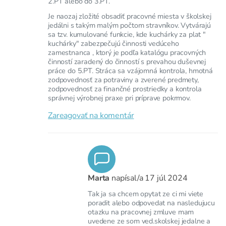
2.PT alebo do 3.PT.
Je naozaj zložité obsadiť pracovné miesta v školskej
jedálni s takým malým počtom stravníkov. Vytvárajú
sa tzv. kumulované funkcie, kde kuchárky za plat "
kuchárky" zabezpečujú činnosti vedúceho
zamestnanca , ktorý je podľa katalógu pracovných
činností zaradený do činností s prevahou duševnej
práce do 5.PT. Stráca sa vzájomná kontrola, hmotná
zodpovednosť za potraviny a zverené predmety,
zodpovednosť za finančné prostriedky a kontrola
správnej výrobnej praxe pri príprave pokrmov.
Zareagovať na komentár
Marta
napísal/a
17 júl 2024
Tak ja sa chcem opytat ze ci mi viete
poradit alebo odpovedat na nasledujucu
otazku na pracovnej zmluve mam
uvedene ze som ved.skolskej jedalne a