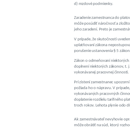
d) mzdové podmienky.
Zaradenie zamestnanca do platove
môže posúdiť náročnosť a zložit
jeho zaradení. Preto je zamestn
V prípade, že skutočnosti uveden
uplatňovaní zákona nepostupoval
porušenie ustanovenia § 5 zákon
Zákon o odmeňovaní niektorých 
doplnení niektorých zákonov, t. j
vykonávanej pracovnej činnosti.
Pri zistení zamestnanec upozorn
požiada ho o nápravu. V prípade,
vykonávaných pracovných činností
doplatenie rozdielu tarifného p
troch rokov. Lehota plynie odo d
Ak zamestnávateľ nevyhovie oprá
môže obrátiť na súd, ktorý rozh