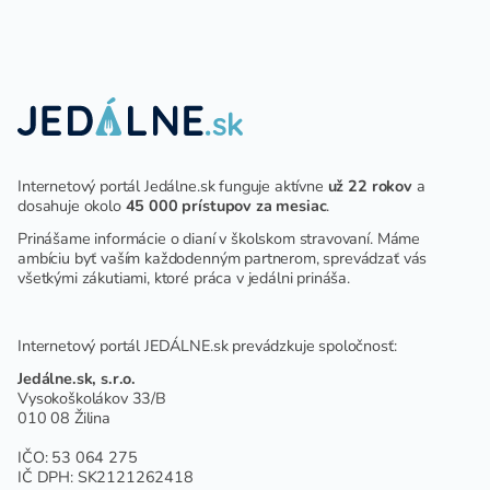
DETÍ A ŽIAKOV V ŠKOLSKOM
ZARIADENÍ
Internetový portál Jedálne.sk funguje aktívne
už 22 rokov
a
dosahuje okolo
45 000 prístupov za mesiac
.
Prinášame informácie o dianí v školskom stravovaní. Máme
ambíciu byť vaším každodenným partnerom, sprevádzať vás
všetkými zákutiami, ktoré práca v jedálni prináša.
Internetový portál JEDÁLNE.sk prevádzkuje spoločnosť:
Jedálne.sk, s.r.o.
Vysokoškolákov 33/B
010 08 Žilina
IČO: 53 064 275
IČ DPH: SK2121262418