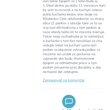
ulici takze tipujem ze z toho bude aj
1,5hod denne po dobu 11 mesiacov kym
by som to rozvozil a na kuchyni ostava
jedna kucharka kedze sme dvaja na
60obedov. Cele odvôvodnenie zo strany
obce (2 pankov z obce/je take ze to sa
vraj nasi dôchodcovia a tym padom aj
nase obedy takto im to starosta toleruje.
Takze moje rozhodnutie je to odmietnut
a kucharka s tym tiez nesuhlasi ze ona
nebude lietat na kuchyni sama tym
padom ocakavame vyhrazky.jedine co
mozeme asi urobit ze pockame na
vypovede ako budu zformulovane
tipujem ze odmietnutie prace a tym
padom porusenie prac.discipliny a aby
nemuseli dat odstupne.
Zareagovať na komentár