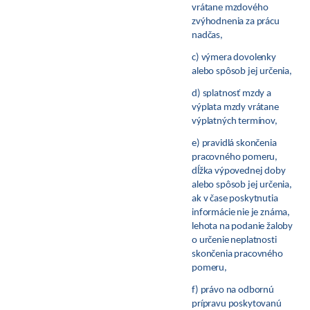
vrátane mzdového
zvýhodnenia za prácu
nadčas,
c) výmera dovolenky
alebo spôsob jej určenia,
d) splatnosť mzdy a
výplata mzdy vrátane
výplatných termínov,
e) pravidlá skončenia
pracovného pomeru,
dĺžka výpovednej doby
alebo spôsob jej určenia,
ak v čase poskytnutia
informácie nie je známa,
lehota na podanie žaloby
o určenie neplatnosti
skončenia pracovného
pomeru,
f) právo na odbornú
prípravu poskytovanú