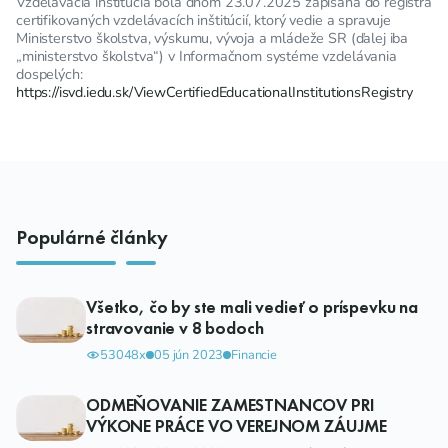
Vzdelávacia inštitúcia bola dňom 23.07.2025 zapísaná do registra
certifikovaných vzdelávacích inštitúcií, ktorý vedie a spravuje
Ministerstvo školstva, výskumu, vývoja a mládeže SR (ďalej iba
„ministerstvo školstva“) v Informačnom systéme vzdelávania
dospelých:
https://isvd.iedu.sk/ViewCertifiedEducationalInstitutionsRegistry
Populárné články
Všetko, čo by ste mali vedieť o príspevku na
stravovanie v 8 bodoch
53048x
05 jún 2023
Financie
ODMEŇOVANIE ZAMESTNANCOV PRI
VÝKONE PRÁCE VO VEREJNOM ZÁUJME