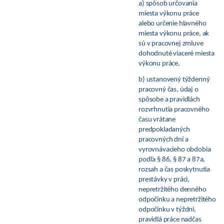
a) spôsob určovania
miesta výkonu práce
alebo určenie hlavného
miesta výkonu práce, ak
sú v pracovnej zmluve
dohodnuté viaceré miesta
výkonu práce,
b) ustanovený týždenný
pracovný čas, údaj o
spôsobe a pravidlách
rozvrhnutia pracovného
času vrátane
predpokladaných
pracovných dní a
vyrovnávacieho obdobia
podľa
§
86,
§
87 a 87a,
rozsah a čas poskytnutia
prestávky v práci,
nepretržitého denného
odpočinku a nepretržitého
odpočinku v týždni,
pravidlá práce nadčas