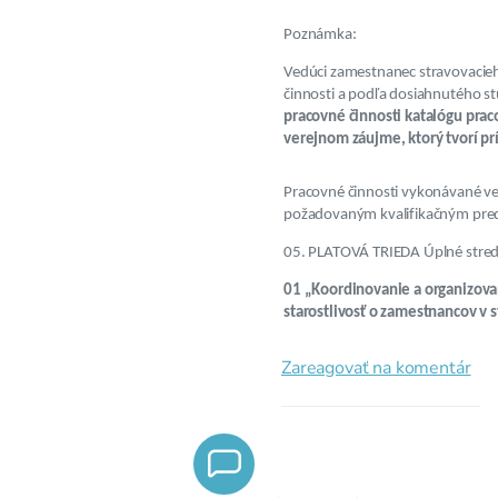
Poznámka:
Vedúci zamestnanec stravovacieho
činnosti a podľa dosiahnutého st
pracovné činnosti katalógu prac
verejnom záujme, ktorý tvorí prí
Pracovné činnosti vykonávané v
požadovaným kvalifikačným pre
05. PLATOVÁ TRIEDA Úplné stredn
01 „Koordinovanie a organizova
starostlivosť o zamestnancov v s
Zareagovať na komentár