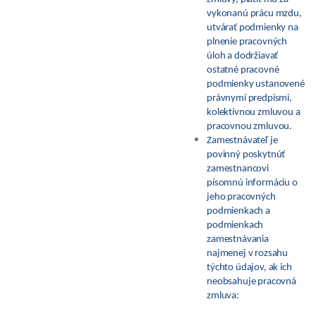
vykonanú prácu mzdu,
utvárať podmienky na
plnenie pracovných
úloh a dodržiavať
ostatné pracovné
podmienky ustanovené
právnymi predpismi,
kolektívnou zmluvou a
pracovnou zmluvou.
Zamestnávateľ je
povinný poskytnúť
zamestnancovi
písomnú informáciu o
jeho pracovných
podmienkach a
podmienkach
zamestnávania
najmenej v rozsahu
týchto údajov, ak ich
neobsahuje pracovná
zmluva: