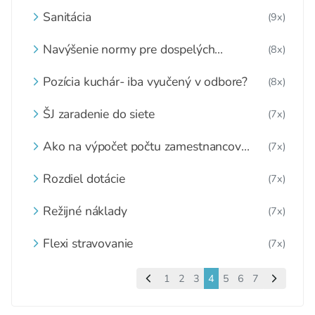
Sanitácia
(9x)
Navýšenie normy pre dospelých
(8x)
stravníkov
Pozícia kuchár- iba vyučený v odbore?
(8x)
ŠJ zaradenie do siete
(7x)
Ako na výpočet počtu zamestnancov
(7x)
jedálne
Rozdiel dotácie
(7x)
Režijné náklady
(7x)
Flexi stravovanie
(7x)
1
2
3
4
5
6
7