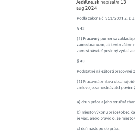
Jedálne.sk
napísal/a
13
aug 2024
Podľa zákona č. 311/2001 Z. z. 
§ 42
(1)
Pracovný pomer sa zakladá
zamestnancom
, ak tento zákon
zamestnávateľ povinný vydať za
§ 43
Podstatné náležitosti pracovnej 
(1) Pracovná zmluva obsahuje id
zmluve je zamestnávateľ povinný
a) druh práce a jeho stručná char
b) miesto výkonu práce (obec, ča
je viac, alebo pravidlo, že mies
c) deň nástupu do práce,