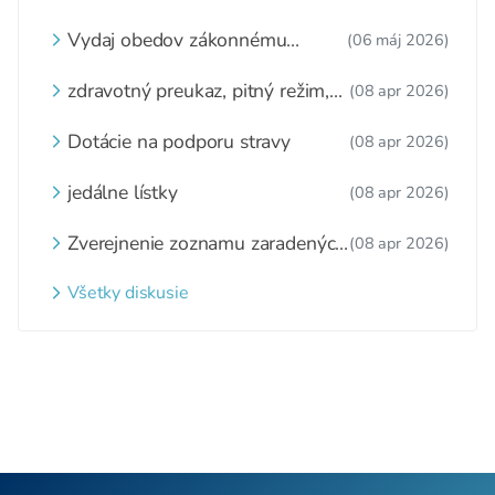
Vydaj obedov zákonnému
(06 máj 2026)
zástupcovi
zdravotný preukaz, pitný režim,
(08 apr 2026)
zážitkové varenie
Dotácie na podporu stravy
(08 apr 2026)
jedálne lístky
(08 apr 2026)
Zverejnenie zoznamu zaradených
(08 apr 2026)
detí a nezaradených detí na
webovom sídle
Všetky diskusie