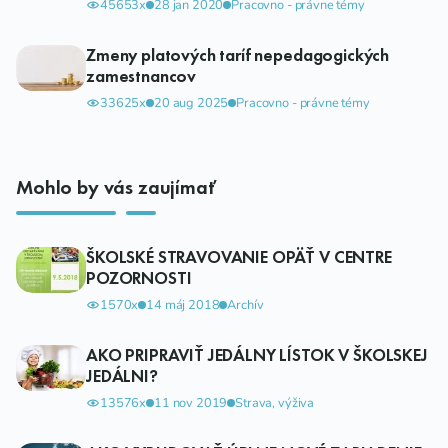
45653x
28 jan 2020
Pracovno - právne témy
Zmeny platových taríf nepedagogických
zamestnancov
33625x
20 aug 2025
Pracovno - právne témy
Mohlo by vás zaujímať
ŠKOLSKÉ STRAVOVANIE OPÄŤ V CENTRE
POZORNOSTI
1570x
14 máj 2018
Archív
AKO PRIPRAVIŤ JEDÁLNY LÍSTOK V ŠKOLSKEJ
JEDÁLNI?
13576x
11 nov 2019
Strava, výživa