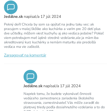
Jedálne.sk
napísal/a
17 júl 2024
Pekný deň! Chcela by som sa opýtať na jednu taku vec: ak
pracujem v malej škôlke ako kuchárka a varím pre 20 detí plus
dve učiteľky, môžem viesť kuchyňu aj ako vedùca jedalne? Pokiaľ
viem potrebujem mať ùplnè strednè vzdelanie,ale ja màm iba
akreditovaný kurz kuchárky a nemàm maturitu ale predošlà
vedùca ma vie zaškolit.
Zareagovať na komentár
Jedálne.sk
napísal/a
17 júl 2024
Napriek tomu, že budete vykonávať činnosti
vedúceho zamestnanca zariadenia školského
stravovania, zamestnávateľ Vás môže zaradiť do
platovej triedy podľa dosiahnutého vzdelania a to do