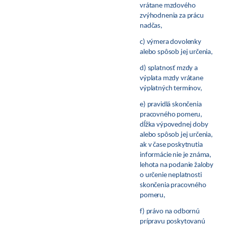
vrátane mzdového
zvýhodnenia za prácu
nadčas,
c) výmera dovolenky
alebo spôsob jej určenia,
d) splatnosť mzdy a
výplata mzdy vrátane
výplatných termínov,
e) pravidlá skončenia
pracovného pomeru,
dĺžka výpovednej doby
alebo spôsob jej určenia,
ak v čase poskytnutia
informácie nie je známa,
lehota na podanie žaloby
o určenie neplatnosti
skončenia pracovného
pomeru,
f) právo na odbornú
prípravu poskytovanú