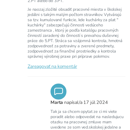
2.PT alebo do 3.PT.
Je naozaj zložité obsadiť pracovné miesta v školskej
jedálni s takým malým počtom stravníkov. Vytvárajú
sa tzv. kumulované funkcie, kde kuchárky za plat "
kuchárky" zabezpečujú činnosti vedúceho
zamestnanca , ktorý je podľa katalógu pracovných
činností zaradený do činností s prevahou duševnej
práce do 5.PT. Stráca sa vzájomná kontrola, hmotná
zodpovednosť za potraviny a zverené predmety,
zodpovednosť za finančné prostriedky a kontrola
správnej výrobnej praxe pri príprave pokrmov.
Zareagovať na komentár
Marta
napísal/a
17 júl 2024
Tak ja sa chcem opytat ze ci mi viete
poradit alebo odpovedat na nasledujucu
otazku na pracovnej zmluve mam
uvedene ze som ved.skolskej jedalne a