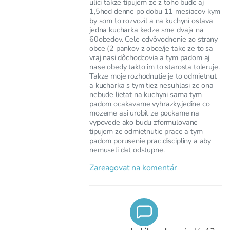
ulici takze tipujem ze z toho bude aj
1,5hod denne po dobu 11 mesiacov kym
by som to rozvozil a na kuchyni ostava
jedna kucharka kedze sme dvaja na
60obedov. Cele odvôvodnenie zo strany
obce (2 pankov z obce/je take ze to sa
vraj nasi dôchodcovia a tym padom aj
nase obedy takto im to starosta toleruje.
Takze moje rozhodnutie je to odmietnut
a kucharka s tym tiez nesuhlasi ze ona
nebude lietat na kuchyni sama tym
padom ocakavame vyhrazky.jedine co
mozeme asi urobit ze pockame na
vypovede ako budu zformulovane
tipujem ze odmietnutie prace a tym
padom porusenie prac.discipliny a aby
nemuseli dat odstupne.
Zareagovať na komentár