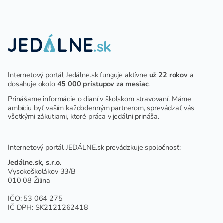
ZARIADENÍ
Internetový portál Jedálne.sk funguje aktívne
už 22 rokov
a
dosahuje okolo
45 000 prístupov za mesiac
.
Prinášame informácie o dianí v školskom stravovaní. Máme
ambíciu byť vaším každodenným partnerom, sprevádzať vás
všetkými zákutiami, ktoré práca v jedálni prináša.
Internetový portál JEDÁLNE.sk prevádzkuje spoločnosť:
Jedálne.sk, s.r.o.
Vysokoškolákov 33/B
010 08 Žilina
IČO: 53 064 275
IČ DPH: SK2121262418