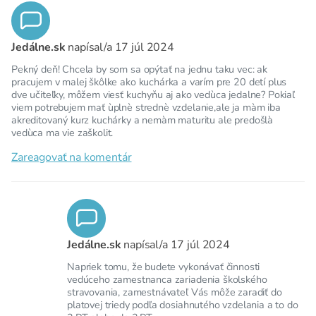
Jedálne.sk
napísal/a
17 júl 2024
Pekný deň! Chcela by som sa opýtať na jednu taku vec: ak
pracujem v malej škôlke ako kuchárka a varím pre 20 detí plus
dve učiteľky, môžem viesť kuchyňu aj ako vedùca jedalne? Pokiaľ
viem potrebujem mať ùplnè strednè vzdelanie,ale ja màm iba
akreditovaný kurz kuchárky a nemàm maturitu ale predošlà
vedùca ma vie zaškolit.
Zareagovať na komentár
Jedálne.sk
napísal/a
17 júl 2024
Napriek tomu, že budete vykonávať činnosti
vedúceho zamestnanca zariadenia školského
stravovania, zamestnávateľ Vás môže zaradiť do
platovej triedy podľa dosiahnutého vzdelania a to do