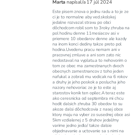
Marta
napísal/a
17 júl 2024
Este pisem znova o jednu radu a to je ze
ci je to normalne aby ved.skolskej
jedalne rozvazal stravu po obci
dôchodcom robil som to 3roky zhruba na
pol hodinu denne 11mesiacov asi v
priemere 10 obedarov denne ale kazdy
na inom konci dediny takze preto pol
hodina.Uvedenu pracu nemam ani v
pracovnej zmluve a ani som zato nic
nedostaval na vyplatu.a to nehovorim o
tom ze obec ma zamestnanych dvoch
obecnych zamestnancov z toho jeden
nafukal a zobrali mu vodicak na 6 rokov
a druhy je jeho poskok a poslucha jeho
nazory nehovoriac ze je to este aj
starostov konik ten opilec.A teraz este
ako ceresnicka od septembra mi chcu
hodit dalsich zhruba 30 obedov to su
akoze dalsi dôchodcovia z nasej obce
ktory maju na vyber zo susednej obce asi
5km vzdialenej z 5 druhov jedal/my
varime jedno jedlo/ takze dalsie
objednavanie a uctovanie sa s nimi na