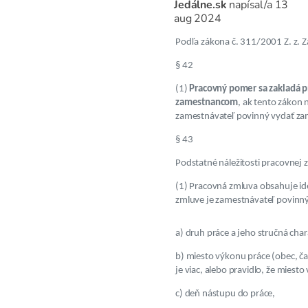
Jedálne.sk
napísal/a
13
aug 2024
Podľa zákona č. 311/2001 Z. z. 
§ 42
(1)
Pracovný pomer sa zakladá
zamestnancom
, ak tento zákon
zamestnávateľ povinný vydať za
§ 43
Podstatné náležitosti pracovnej 
(1) Pracovná zmluva obsahuje id
zmluve je zamestnávateľ povinný
a) druh práce a jeho stručná char
b) miesto výkonu práce (obec, ča
je viac, alebo pravidlo, že mies
c) deň nástupu do práce,