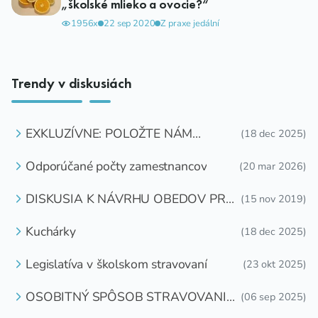
„školské mlieko a ovocie?“
1956x
22 sep 2020
Z praxe jedální
Trendy v diskusiách
EXKLUZÍVNE: POLOŽTE NÁM
(18 dec 2025)
OTÁZKU
Odporúčané počty zamestnancov
(20 mar 2026)
DISKUSIA K NÁVRHU OBEDOV PRE
(15 nov 2019)
DETI ZDARMA
Kuchárky
(18 dec 2025)
Legislatíva v školskom stravovaní
(23 okt 2025)
OSOBITNÝ SPÔSOB STRAVOVANIA
(06 sep 2025)
DETÍ A ŽIAKOV V ŠKOLSKOM