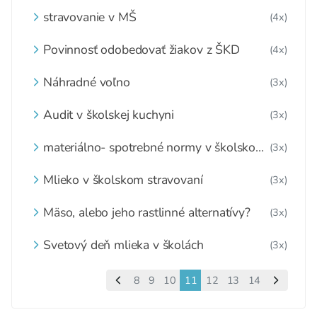
stravovanie v MŠ
(4x)
Povinnosť odobedovať žiakov z ŠKD
(4x)
Náhradné voľno
(3x)
Audit v školskej kuchyni
(3x)
materiálno- spotrebné normy v školskom
(3x)
stravovaní
Mlieko v školskom stravovaní
(3x)
Mäso, alebo jeho rastlinné alternatívy?
(3x)
Svetový deň mlieka v školách
(3x)
8
9
10
11
12
13
14