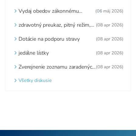
Vydaj obedov zákonnému
(06 máj 2026)
zástupcovi
zdravotný preukaz, pitný režim,
(08 apr 2026)
zážitkové varenie
Dotácie na podporu stravy
(08 apr 2026)
jedálne lístky
(08 apr 2026)
Zverejnenie zoznamu zaradených
(08 apr 2026)
detí a nezaradených detí na
webovom sídle
Všetky diskusie