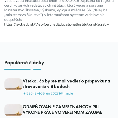
Vzdelávacia inštitúcia bola dňom 23.07.2025 zapísaná do registra
certifikovaných vzdelávacích inštitúcií, ktorý vedie a spravuje
Ministerstvo školstva, výskumu, vývoja a mládeže SR (ďalej iba
„ministerstvo školstva“) v Informačnom systéme vzdelávania
dospelých:
https://isvd.iedu.sk/ViewCertifiedEducationalInstitutionsRegistry
Populárné články
Všetko, čo by ste mali vedieť o príspevku na
stravovanie v 8 bodoch
53043x
05 jún 2023
Financie
ODMEŇOVANIE ZAMESTNANCOV PRI
VÝKONE PRÁCE VO VEREJNOM ZÁUJME