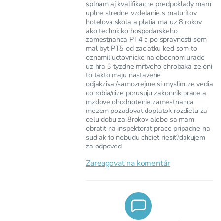
splnam aj kvalifikacne predpoklady mam
uplne stredne vzdelanie s maturitov
hotelova skola a platia ma uz 8 rokov
ako technicko hospodarskeho
zamestnanca PT4 a po spravnosti som
mal byt PT5 od zaciatku ked som to
oznamil uctovnicke na obecnom urade
uz hra 3 tyzdne mrtveho chrobaka ze oni
to takto maju nastavene
odjakziva./samozrejme si myslim ze vedia
co robia/cize porusuju zakonnik prace a
mzdove ohodnotenie zamestnanca
mozem pozadovat doplatok rozdielu za
celu dobu za 8rokov alebo sa mam
obratit na inspektorat prace pripadne na
sud ak to nebudu chciet riesit?dakujem
za odpoved
Zareagovať na komentár