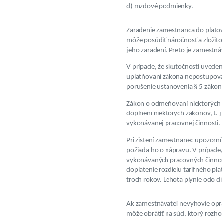
d) mzdové podmienky.
Zaradenie zamestnanca do platove
môže posúdiť náročnosť a zložit
jeho zaradení. Preto je zamestn
V prípade, že skutočnosti uveden
uplatňovaní zákona nepostupoval
porušenie ustanovenia § 5 zákon
Zákon o odmeňovaní niektorých 
doplnení niektorých zákonov, t. j
vykonávanej pracovnej činnosti.
Pri zistení zamestnanec upozorn
požiada ho o nápravu. V prípade,
vykonávaných pracovných činností
doplatenie rozdielu tarifného p
troch rokov. Lehota plynie odo d
Ak zamestnávateľ nevyhovie oprá
môže obrátiť na súd, ktorý rozh