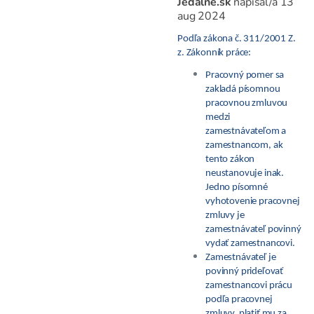
Jedálne.sk
napísal/a
13
aug 2024
Podľa zákona č. 311/2001 Z.
z. Zákonník práce:
Pracovný pomer sa
zakladá písomnou
pracovnou zmluvou
medzi
zamestnávateľom a
zamestnancom, ak
tento zákon
neustanovuje inak.
Jedno písomné
vyhotovenie pracovnej
zmluvy je
zamestnávateľ povinný
vydať zamestnancovi.
Zamestnávateľ je
povinný prideľovať
zamestnancovi prácu
podľa pracovnej
zmluvy, platiť mu za