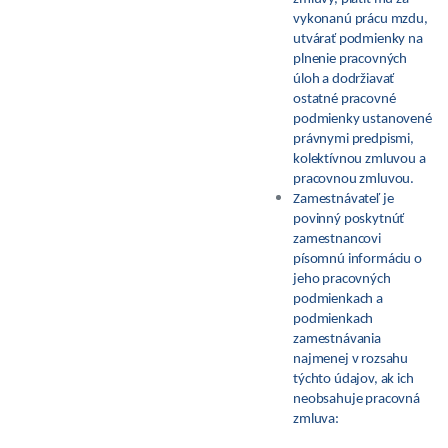
vykonanú prácu mzdu,
utvárať podmienky na
plnenie pracovných
úloh a dodržiavať
ostatné pracovné
podmienky ustanovené
právnymi predpismi,
kolektívnou zmluvou a
pracovnou zmluvou.
Zamestnávateľ je
povinný poskytnúť
zamestnancovi
písomnú informáciu o
jeho pracovných
podmienkach a
podmienkach
zamestnávania
najmenej v rozsahu
týchto údajov, ak ich
neobsahuje pracovná
zmluva: