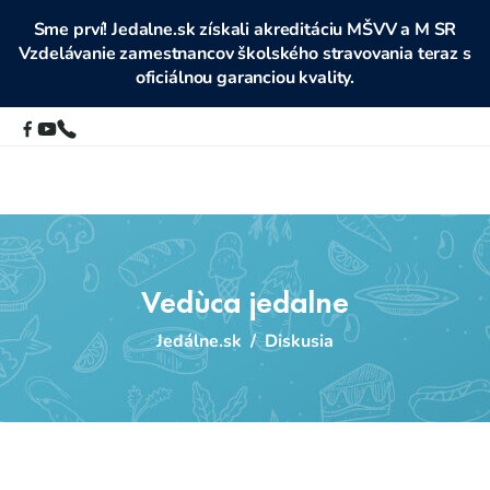
Sme prví! Jedalne.sk získali akreditáciu MŠVV a M SR
Vzdelávanie zamestnancov školského stravovania teraz s
oficiálnou garanciou kvality.
Vedùca jedalne
Jedálne.sk
/
Diskusia