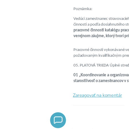
Poznámka:
Vedúci zamestnanec stravovacieho
činnosti a podľa dosiahnutého st
pracovné činnosti katalógu prac
verejnom záujme, ktorý tvorí prí
Pracovné činnosti vykonávané v
požadovaným kvalifikačným pre
05. PLATOVÁ TRIEDA Úplné stredn
01 „Koordinovanie a organizova
starostlivosť o zamestnancov v s
Zareagovať na komentár