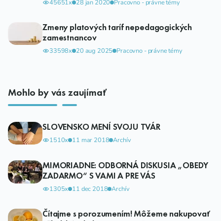
45651x
28 jan 2020
Pracovno - právne témy
Zmeny platových taríf nepedagogických
zamestnancov
33598x
20 aug 2025
Pracovno - právne témy
Mohlo by vás zaujímať
SLOVENSKO MENÍ SVOJU TVÁR
1510x
11 mar 2018
Archív
MIMORIADNE: ODBORNÁ DISKUSIA „OBEDY
ZADARMO“ S VAMI A PRE VÁS
1305x
11 dec 2018
Archív
Čítajme s porozumením! Môžeme nakupovať