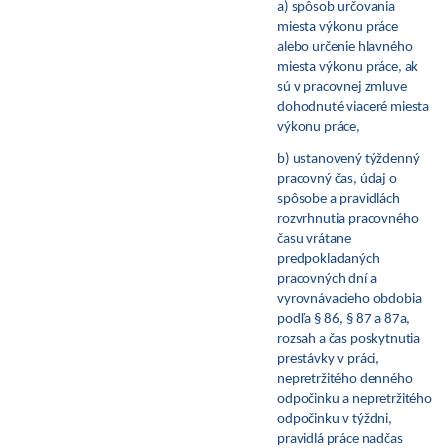
a) spôsob určovania
miesta výkonu práce
alebo určenie hlavného
miesta výkonu práce, ak
sú v pracovnej zmluve
dohodnuté viaceré miesta
výkonu práce,
b) ustanovený týždenný
pracovný čas, údaj o
spôsobe a pravidlách
rozvrhnutia pracovného
času vrátane
predpokladaných
pracovných dní a
vyrovnávacieho obdobia
podľa
§
86,
§
87 a 87a,
rozsah a čas poskytnutia
prestávky v práci,
nepretržitého denného
odpočinku a nepretržitého
odpočinku v týždni,
pravidlá práce nadčas