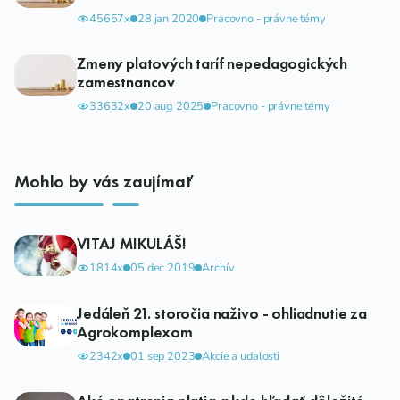
45657x
28 jan 2020
Pracovno - právne témy
Zmeny platových taríf nepedagogických
zamestnancov
33632x
20 aug 2025
Pracovno - právne témy
Mohlo by vás zaujímať
VITAJ MIKULÁŠ!
1814x
05 dec 2019
Archív
Jedáleň 21. storočia naživo - ohliadnutie za
Agrokomplexom
2342x
01 sep 2023
Akcie a udalosti