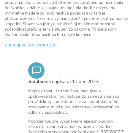
potravinárstva ,a od roku 2024,idem pracovať ako pomocná sila
do školskej jedálne ,a zaujíma ma tiež plat keďže mi povedali
minimálna mzda,lebo nikto nechce povedať aký tam je
plat,samozrejme že som z východu ,keďže pozerám plat pomocnej
,západné Slovensko je iný,a a taktiež aj musím mať odbornú
spôsobilosť,prečo je tam 1 stupeň zo zákonná ??chcela som
vlastne vedieť či sa počítajú len roky v kuchyni.
Zareagovať na komentár
Jedálne.sk
napísal/a
10 dec 2023
Napriek tomu, že toho času pracujete v
„potravinárstve“ pri nástupe do zamestnania ako
prevádzkový zamestnanec v zariadení školského
stravovania musíte preukázať svoju zdravotnú sa
odbornú spôsobilosť .
Podmienkou pre vykonávanie epidemiologicky
závažných činností zamestnancov v zariadení
školského stravovania podľa zákona č. 355/2007 Z.