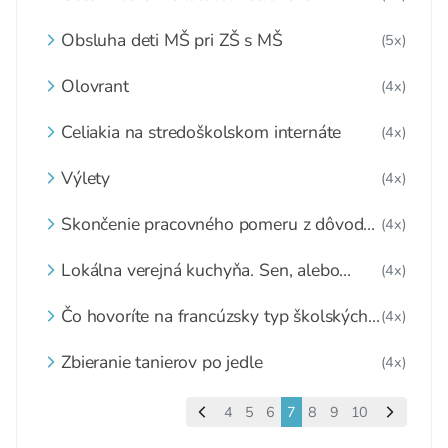
Obsluha deti MŠ pri ZŠ s MŠ
(5x)
Olovrant
(4x)
Celiakia na stredoškolskom internáte
(4x)
Výlety
(4x)
Skončenie pracovného pomeru z dôvodu
(4x)
dovŕšenia veku 65 rokov
Lokálna verejná kuchyňa. Sen, alebo
(4x)
reálna možnosť?
Čo hovoríte na francúzsky typ školských
(4x)
obedov?
Zbieranie tanierov po jedle
(4x)
4
5
6
7
8
9
10