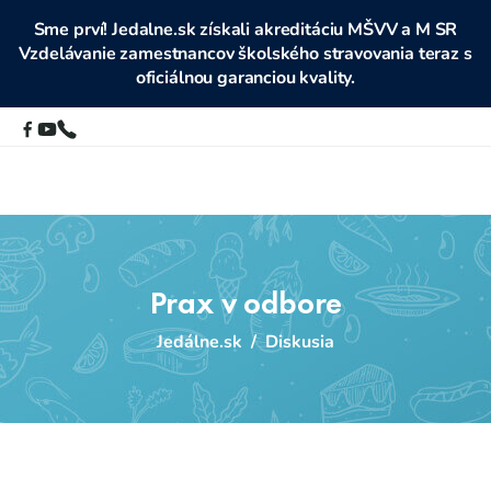
Sme prví! Jedalne.sk získali akreditáciu MŠVV a M SR
Vzdelávanie zamestnancov školského stravovania teraz s
oficiálnou garanciou kvality.
Prax v odbore
Jedálne.sk
/
Diskusia