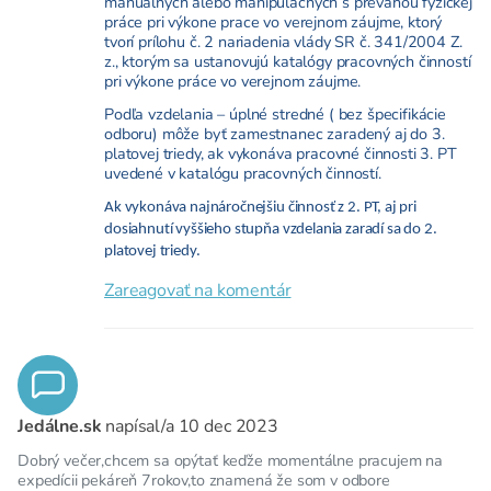
manuálnych alebo manipulačných s prevahou fyzickej
práce pri výkone prace vo verejnom záujme, ktorý
tvorí prílohu č. 2 nariadenia vlády SR č. 341/2004 Z.
z., ktorým sa ustanovujú katalógy pracovných činností
pri výkone práce vo verejnom záujme.
Podľa vzdelania – úplné stredné ( bez špecifikácie
odboru) môže byť zamestnanec zaradený aj do 3.
platovej triedy, ak vykonáva pracovné činnosti 3. PT
uvedené v katalógu pracovných činností.
Ak vykonáva najnáročnejšiu činnosť z 2. PT, aj pri
dosiahnutí vyššieho stupňa vzdelania zaradí sa do 2.
platovej triedy.
Zareagovať na komentár
Jedálne.sk
napísal/a
10 dec 2023
Dobrý večer,chcem sa opýtať keďže momentálne pracujem na
expedícii pekáreň 7rokov,to znamená že som v odbore