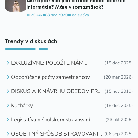
Aké opatrenia platia a kde hľadať dôležité
informácie? Máte v tom zmätok?
2004x
08 nov 2020
Legislatíva
Trendy v diskusiách
EXKLUZÍVNE: POLOŽTE NÁM
(18 dec 2025)
OTÁZKU
Odporúčané počty zamestnancov
(20 mar 2026)
DISKUSIA K NÁVRHU OBEDOV PRE
(15 nov 2019)
DETI ZDARMA
Kuchárky
(18 dec 2025)
Legislatíva v školskom stravovaní
(23 okt 2025)
OSOBITNÝ SPÔSOB STRAVOVANIA
(06 sep 2025)