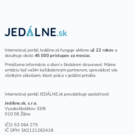
DETÍ A ŽIAKOV V ŠKOLSKOM
ZARIADENÍ
Internetový portál Jedálne.sk funguje aktívne
už 22 rokov
a
dosahuje okolo
45 000 prístupov za mesiac
.
Prinášame informácie o dianí v školskom stravovaní. Máme
ambíciu byť vaším každodenným partnerom, sprevádzať vás
všetkými zákutiami, ktoré práca v jedálni prináša.
Internetový portál JEDÁLNE.sk prevádzkuje spoločnosť:
Jedálne.sk, s.r.o.
Vysokoškolákov 33/B
010 08 Žilina
IČO: 53 064 275
IČ DPH: SK2121262418