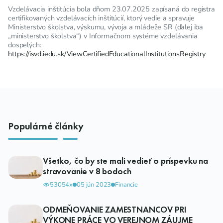
Vzdelávacia inštitúcia bola dňom 23.07.2025 zapísaná do registra
certifikovaných vzdelávacích inštitúcií, ktorý vedie a spravuje
Ministerstvo školstva, výskumu, vývoja a mládeže SR (ďalej iba
„ministerstvo školstva“) v Informačnom systéme vzdelávania
dospelých:
https://isvd.iedu.sk/ViewCertifiedEducationalInstitutionsRegistry
Populárné články
Všetko, čo by ste mali vedieť o príspevku na
stravovanie v 8 bodoch
53054x
05 jún 2023
Financie
ODMEŇOVANIE ZAMESTNANCOV PRI
VÝKONE PRÁCE VO VEREJNOM ZÁUJME