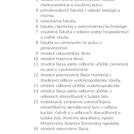
ošetrovateľstva a sociálnej práce
prírodovedecká fakulta v odbore biológia a
chémia
veterinárna fakulta
fakulta chemickej a potravinárskej technológie
stavebná fakulta v odbore vodné hospodárstvo
a vodné stavby
fakulta so zameraním na prácu v
potravinárstve
stredná zdravotnícka škola
stredná hotelová škola
stredná škola alebo odborné učilište zamerané
na prácu v potravinárstve
stredná priemyselná škola stavebná v
študijnom odbore vodohospodárske stavby
stredné odborné učilište vodohospodárske
stredná škola alebo odborné učilište v
odboroch starostlivosti o ľudské telo
vzdelávacie zariadenie uskutočňujúce
rekvalifikačný akreditovaný kurz v odbore
kuchár, čašník a v odboroch starostlivosti o
ľudské telo, ktorému akreditáciu vydalo
Ministerstvo školstva Slovenskej republiky
stredná veterinárna škola.