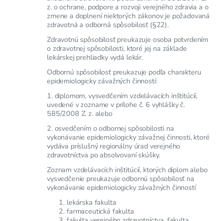
z. o ochrane, podpore a rozvoji verejného zdravia a o
zmene a doplnení niektorých zákonov je požadovaná
zdravotná a odborná spôsobilosť (§22).
Zdravotnú spôsobilosť preukazuje osoba potvrdením
o zdravotnej spôsobilosti, ktoré jej na základe
lekárskej prehliadky vydá lekár.
Odbornú spôsobilosť preukazuje podľa charakteru
epidemiologicky závažných činností:
1. diplomom, vysvedčením vzdelávacích inštitúcií,
uvedené v zozname v prílohe č. 6 vyhlášky č.
585/2008 Z. z. alebo
2. osvedčením o odbornej spôsobilosti na
vykonávanie epidemiologicky závažnej činnosti, ktoré
vydáva príslušný regionálny úrad verejného
zdravotníctva po absolvovaní skúšky.
Zoznam vzdelávacích inštitúcií, ktorých diplom alebo
vysvedčenie preukazuje odbornú spôsobilosť na
vykonávanie epidemiologicky závažných činností
lekárska fakulta
farmaceutická fakulta
fakulta verejného zdravotníctva, fakulta