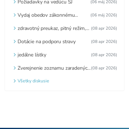
Požiadavky na vedúcu ŠJ
(06 máj 2026)
Vydaj obedov zákonnému
(06 máj 2026)
zástupcovi
zdravotný preukaz, pitný režim,
(08 apr 2026)
zážitkové varenie
Dotácie na podporu stravy
(08 apr 2026)
jedálne lístky
(08 apr 2026)
Zverejnenie zoznamu zaradených
(08 apr 2026)
detí a nezaradených detí na
webovom sídle
Všetky diskusie