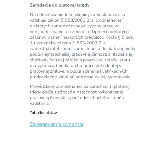
Zaradenie do platovej triedy
Na odmeňovanie tejto skupiny zamestnancov sa
vzťahuje zákon č. 553/2003 Z. z. o odmeňovaní
niektorých zamestnancov pri výkone práce vo
verejnom záujme a o zmene a doplnení niektorých
zákonov v znení neskorších predpisov. Podľa § 5 ods.
1 uvedeného zákona č. 553/2003 Z. z.
zamestnávateľ zaradí zamestnanca do platovej triedy
podľa najnáročnejšej pracovnej činnosti z hľadiska jej
zložitosti, fyzickej záťaže a psychickej záťaže, ktorú
má vykonávať podľa druhu práce dohodnutej v
pracovnej zmluve, a podľa splnenia kvalifikačných
predpokladov, ktoré sú potrebné na jej vykonávanie.
Prevádzkový zamestnanec sa zaradí do 1. platovej
triedy podľa zložitosti a náročnosti vykonávanej
pracovnej činnosti a podľa dosiahnutého stupňa
vzdelania.
Tabuľka platov
Zareagovať na komentár