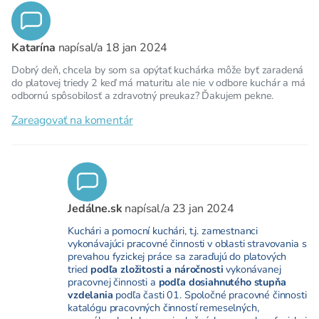
Katarína
napísal/a
18 jan 2024
Dobrý deň, chcela by som sa opýtať kuchárka môže byť zaradená
do platovej triedy 2 keď má maturitu ale nie v odbore kuchár a má
odbornú spôsobilosť a zdravotný preukaz? Ďakujem pekne.
Zareagovať na komentár
Jedálne.sk
napísal/a
23 jan 2024
Kuchári a pomocní kuchári, t.j. zamestnanci
vykonávajúci pracovné činnosti v oblasti stravovania s
prevahou fyzickej práce sa zaraďujú do platových
tried
podľa zložitosti a náročnosti
vykonávanej
pracovnej činnosti a
podľa dosiahnutého stupňa
vzdelania
podľa časti 01. Spoločné pracovné činnosti
katalógu pracovných činností remeselných,