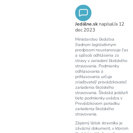
Jedálne.sk
napísal/a
12
dec 2023
Ministerstvo školstva
žiadnym legislatívnym
predpisom neustanovuje čas
a spôsob odhlásenia zo
stravy v zariadení školského
stravovania. Podmienky
odhlasovania a
prihlasovania určuje
zriaďovateľ/ prevádzkovateľ
zariadenia školského
stravovania. Školská jedáleň
tieto podmienky uvádza v
Prevádzkovom poriadku
zariadenia školského
stravovania.
Zápisný lístok stravníka je
záväzný dokument, v ktorom