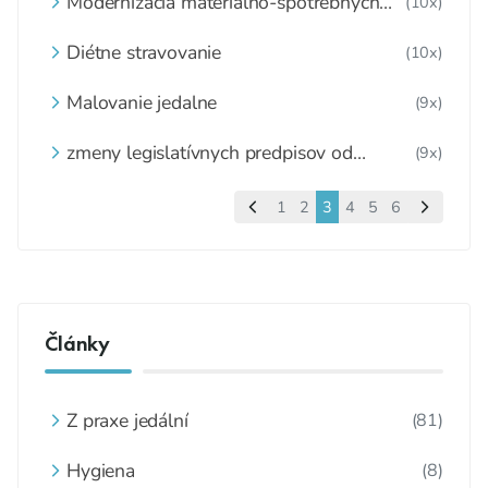
Modernizácia materiálno-spotrebných
(10x)
noriem v zdravom štýle.
Diétne stravovanie
(10x)
Malovanie jedalne
(9x)
zmeny legislatívnych predpisov od
(9x)
1.januára 2022
1
2
3
4
5
6
Články
Z praxe jedální
(81)
Hygiena
(8)