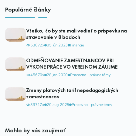
Populárné články
Všetko, čo by ste mali vedieť o príspevku na
stravovanie v 8 bodoch
53072x
05 jún 2023
Financie
ODMEŇOVANIE ZAMESTNANCOV PRI
VÝKONE PRÁCE VO VEREJNOM ZÁUJME
45670x
28 jan 2020
Pracovno - právne témy
Zmeny platových taríf nepedagogických
zamestnancov
33717x
20 aug 2025
Pracovno - právne témy
Mohlo by vás zaujímať