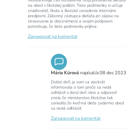
na obed v školskej jedálni. Tieto podmienky si určuje
zriaďovateľ, škola a školské zariadenie internými
predpismi. Zákonný zástupca dieťaťa pri zápise na
stravovanie je oboznámený a svojim podpisom
potvrdzuje, že tieto podmienky prijíma.
Zareagovať na komentár
Mária Kúrová
napísal/a
08 dec 2023
Dobrý deň, ja som sa viackrát
informovala o tom prečo sa nedá
odhlásiť v daný deň ráno a odpoveď
znela že ministerstvo školstva tak
zariadilo že keď má dieťa zadarmo obed
sa nedá odhlásiť.
Zareagovať na komentár