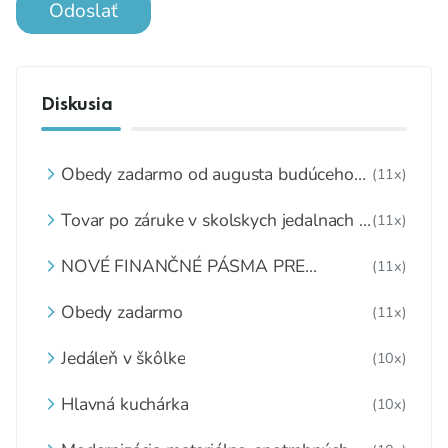
Odoslať
Diskusia
Obedy zadarmo od augusta budúceho
(11x)
roka skončia
Tovar po záruke v skolskych jedalnach v
(11x)
dôsledku mimoriadnych opatreni
súvisiacich s Covid-19,??Čo s ním??
NOVÉ FINANČNÉ PÁSMA PRE
(11x)
Školské zariadenia náhle zatvorené a
ŠKOLSKÉ STRAVOVANIE
tovar nespotrebovaný,čo s ním??
Obedy zadarmo
(11x)
Jedáleň v škôlke
(10x)
Hlavná kuchárka
(10x)