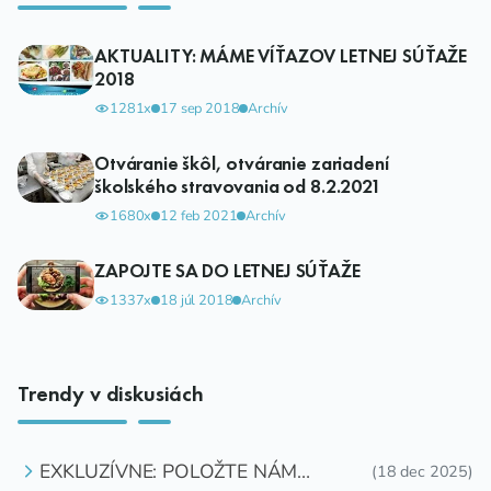
AKTUALITY: MÁME VÍŤAZOV LETNEJ SÚŤAŽE
2018
1281x
17 sep 2018
Archív
Otváranie škôl, otváranie zariadení
školského stravovania od 8.2.2021
1680x
12 feb 2021
Archív
ZAPOJTE SA DO LETNEJ SÚŤAŽE
1337x
18 júl 2018
Archív
Trendy v diskusiách
EXKLUZÍVNE: POLOŽTE NÁM
(18 dec 2025)