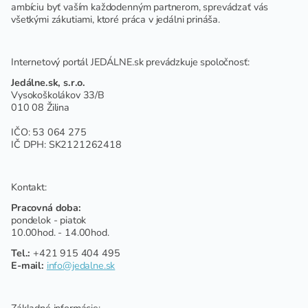
ambíciu byť vaším každodenným partnerom, sprevádzať vás
všetkými zákutiami, ktoré práca v jedálni prináša.
Internetový portál JEDÁLNE.sk prevádzkuje spoločnosť:
Jedálne.sk, s.r.o.
Vysokoškolákov 33/B
010 08 Žilina
IČO: 53 064 275
IČ DPH: SK2121262418
Kontakt:
Pracovná doba:
pondelok - piatok
10.00hod. - 14.00hod.
Tel.:
+421 915 404 495
E-mail:
info@jedalne.sk