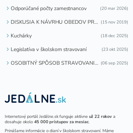
OTÁZKU
Odporúčané počty zamestnancov
(20 mar 2026)
DISKUSIA K NÁVRHU OBEDOV PRE
(15 nov 2019)
DETI ZDARMA
Kuchárky
(18 dec 2025)
Legislatíva v školskom stravovaní
(23 okt 2025)
OSOBITNÝ SPÔSOB STRAVOVANIA
(06 sep 2025)
DETÍ A ŽIAKOV V ŠKOLSKOM
ZARIADENÍ
Internetový portál Jedálne.sk funguje aktívne
už 22 rokov
a
dosahuje okolo
45 000 prístupov za mesiac
.
Prinášame informácie o dianí v školskom stravovaní. Máme