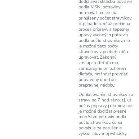
dodržiavať skladbu potravín
podľa MSN, potraviny
normovať presne na
prihlásený počet stravníkov.
V prípade, keď už prebieha
proces prípravy a tepelnej
úpravy vydaných potravín
podľa počtu stravníkov, nie
je možné tieto počty
stravníkov v priebehu dňa
upravovať. Zákonný
zástupca dieťaťa má,
samozrejme pri ochorení
dieťaťa, možnosť prevziať
pripravený obed do
prepravnej nádoby.
Odhlasovaním stravníkov zo
stravy po 7 hod. ráno, t.j. už
počas prípravy pokrmov, nie
je možné dodržať presné
množstvo potravín podľa
počtu stravníkov, čo sa
považuje za porušenie
vyššie citovanej vyhlášky.