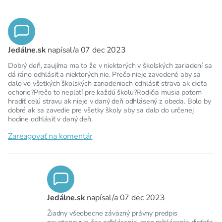
Jedálne.sk
napísal/a
07 dec 2023
Dobrý deň, zaujíma ma to že v niektorých v školských zariadení sa
dá ráno odhlásiť a niektorých nie. Prečo nieje zavedené aby sa
dalo vo všetkých školských zariadeniach odhlásiť strava ak dieťa
ochorie?Prečo to neplatí pre každú školu?Rodičia musia potom
hradiť celú stravu ak nieje v daný deň odhlásený z obeda. Bolo by
dobré ak sa zavedie pre všetky školy aby sa dalo do určenej
hodine odhlásiť v daný deň.
Zareagovať na komentár
Jedálne.sk
napísal/a
07 dec 2023
Žiadny všeobecne záväzný právny predpis
neustanovuje čas odhlásenia, resp.prihlásenia dieťaťa