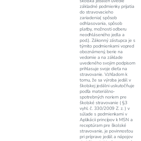
školská jedáleň uvedie
základné podmienky prijatia
do stravovacieho
zariadenia( spôsob
odhlasovania, spôsob
platby, možnosti odberu
neodhláseného jedla a
pod.). Zákonný zástupca je s
týmito podmienkami vopred
oboznámený, berie na
vedomie a na základe
uvedeného svojim podpisom
prihlasuje svoje dieťa na
stravovanie. Vzhľadom k
tomu, že sa výroba jedál v
školskej jedálni uskutočňuje
podľa materiálno-
spotrebných noriem pre
školské stravovanie ( §3
vyhl. č. 330/2009 Z. z. ) v
súlade s podmienkami v
Aplikácii princípov k MSN a
receptúram pre školské
stravovanie, je povinnosťou
pri príprave jedál a nápojov