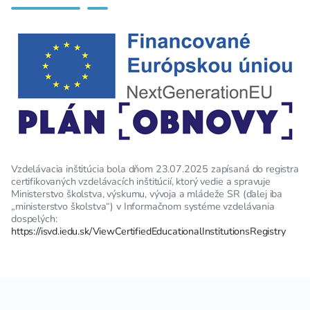
Vzdelávacia inštitúcia bola dňom 23.07.2025 zapísaná do registra
certifikovaných vzdelávacích inštitúcií, ktorý vedie a spravuje
Ministerstvo školstva, výskumu, vývoja a mládeže SR (ďalej iba
„ministerstvo školstva“) v Informačnom systéme vzdelávania
dospelých:
https://isvd.iedu.sk/ViewCertifiedEducationalInstitutionsRegistry