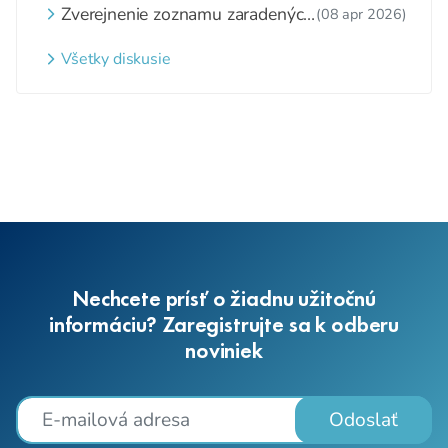
Zverejnenie zoznamu zaradených
(08 apr 2026)
detí a nezaradených detí na
webovom sídle
Všetky diskusie
Nechcete prísť o žiadnu užitočnú
informáciu? Zaregistrujte sa k odberu
noviniek
Odoslať