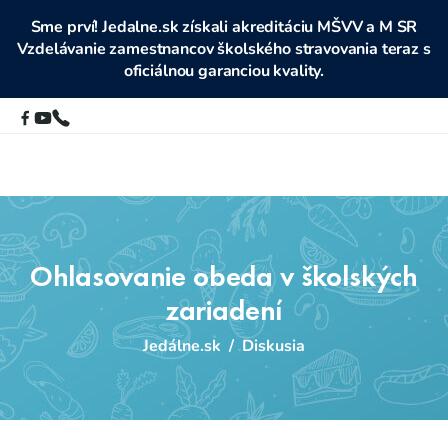
Sme prví! Jedalne.sk získali akreditáciu MŠVV a M SR
Vzdelávanie zamestnancov školského stravovania teraz s
oficiálnou garanciou kvality.
Ohlasovanie obeda v školských
zariadení
Jedálne.sk
/
Diskusia