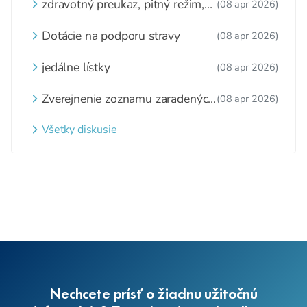
zdravotný preukaz, pitný režim,
(08 apr 2026)
zážitkové varenie
Dotácie na podporu stravy
(08 apr 2026)
jedálne lístky
(08 apr 2026)
Zverejnenie zoznamu zaradených
(08 apr 2026)
detí a nezaradených detí na
webovom sídle
Všetky diskusie
Nechcete prísť o žiadnu užitočnú