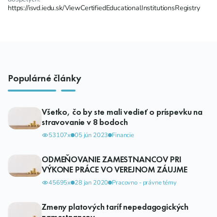
https://isvd.iedu.sk/ViewCertifiedEducationalInstitutionsRegistry
Populárné články
Všetko, čo by ste mali vedieť o príspevku na
stravovanie v 8 bodoch
53107x
05 jún 2023
Financie
ODMEŇOVANIE ZAMESTNANCOV PRI
VÝKONE PRÁCE VO VEREJNOM ZÁUJME
45695x
28 jan 2020
Pracovno - právne témy
Zmeny platových taríf nepedagogických
zamestnancov