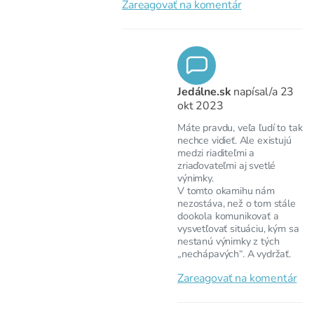
Zareagovať na komentár
Jedálne.sk
napísal/a
23
okt 2023
Máte pravdu, veľa ľudí to tak
nechce vidieť. Ale existujú
medzi riaditeľmi a
zriaďovateľmi aj svetlé
výnimky.
V tomto okamihu nám
nezostáva, než o tom stále
dookola komunikovať a
vysvetľovať situáciu, kým sa
nestanú výnimky z tých
„nechápavých“. A vydržať.
Zareagovať na komentár