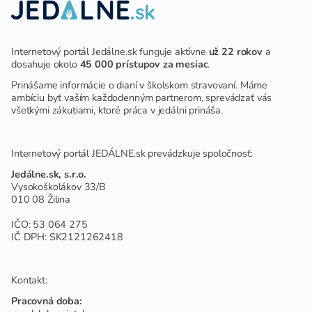
Internetový portál Jedálne.sk funguje aktívne
už 22 rokov
a
dosahuje okolo
45 000 prístupov za mesiac
.
Prinášame informácie o dianí v školskom stravovaní. Máme
ambíciu byť vaším každodenným partnerom, sprevádzať vás
všetkými zákutiami, ktoré práca v jedálni prináša.
Internetový portál JEDÁLNE.sk prevádzkuje spoločnosť:
Jedálne.sk, s.r.o.
Vysokoškolákov 33/B
010 08 Žilina
IČO: 53 064 275
IČ DPH: SK2121262418
Kontakt:
Pracovná doba: