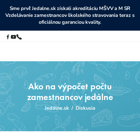
Sme prví! Jedalne.sk získali akreditáciu MŠVV a M SR
Vzdelávanie zamestnancov školského stravovania teraz s
oficiálnou garanciou kvality.
Ako na výpočet počtu
zamestnancov jedálne
Jedálne.sk
/
Diskusia