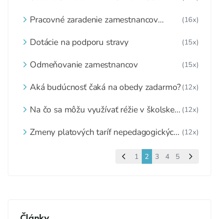
ŠKOLSKEJ JEDÁLNI
Pracovné zaradenie zamestnancov
(16x)
školskej jedálne
Dotácie na podporu stravy
(15x)
Odmeňovanie zamestnancov
(15x)
Aká budúcnosť čaká na obedy zadarmo?
(12x)
Na čo sa môžu využívať réžie v školskej
(12x)
jedálni
Zmeny platových taríf nepedagogických
(12x)
zamestnancov
1
2
3
4
5
Články