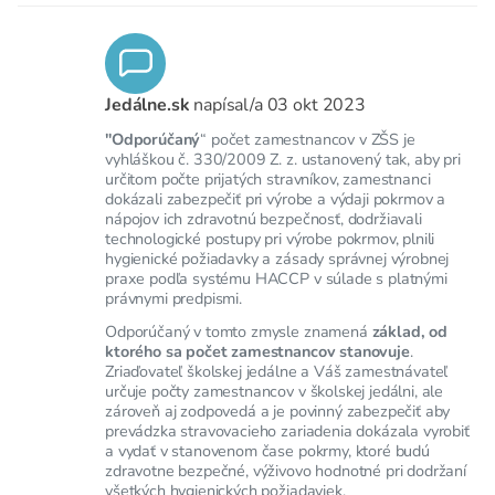
Jedálne.sk
napísal/a
03 okt 2023
"Odporúčaný
“ počet zamestnancov v ZŠS je
vyhláškou č. 330/2009 Z. z. ustanovený tak, aby pri
určitom počte prijatých stravníkov, zamestnanci
dokázali zabezpečiť pri výrobe a výdaji pokrmov a
nápojov ich zdravotnú bezpečnosť, dodržiavali
technologické postupy pri výrobe pokrmov, plnili
hygienické požiadavky a zásady správnej výrobnej
praxe podľa systému HACCP v súlade s platnými
právnymi predpismi.
Odporúčaný v tomto zmysle znamená
základ, od
ktorého sa počet zamestnancov stanovuje
.
Zriaďovateľ školskej jedálne a Váš zamestnávateľ
určuje počty zamestnancov v školskej jedálni, ale
zároveň aj zodpovedá a je povinný zabezpečiť aby
prevádzka stravovacieho zariadenia dokázala vyrobiť
a vydať v stanovenom čase pokrmy, ktoré budú
zdravotne bezpečné, výživovo hodnotné pri dodržaní
všetkých hygienických požiadaviek.