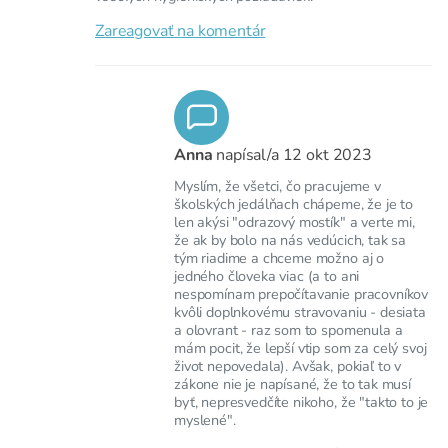
Zareagovať na komentár
Anna
napísal/a
12 okt 2023
Myslím, že všetci, čo pracujeme v
školských jedálňach chápeme, že je to
len akýsi "odrazový mostík" a verte mi,
že ak by bolo na nás vedúcich, tak sa
tým riadime a chceme možno aj o
jedného človeka viac (a to ani
nespomínam prepočítavanie pracovníkov
kvôli doplnkovému stravovaniu - desiata
a olovrant - raz som to spomenula a
mám pocit, že lepší vtip som za celý svoj
život nepovedala). Avšak, pokiaľ to v
zákone nie je napísané, že to tak musí
byť, nepresvedčíte nikoho, že "takto to je
myslené".