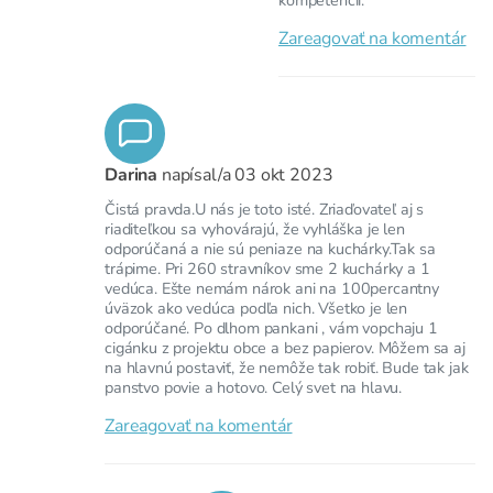
Zareagovať na komentár
Darina
napísal/a
03 okt 2023
Čistá pravda.U nás je toto isté. Zriaďovateľ aj s
riaditeľkou sa vyhovárajú, že vyhláška je len
odporúčaná a nie sú peniaze na kuchárky.Tak sa
trápime. Pri 260 stravníkov sme 2 kuchárky a 1
vedúca. Ešte nemám nárok ani na 100percantny
úväzok ako vedúca podľa nich. Všetko je len
odporúčané. Po dlhom pankani , vám vopchaju 1
cigánku z projektu obce a bez papierov. Môžem sa aj
na hlavnú postaviť, že nemôže tak robiť. Bude tak jak
panstvo povie a hotovo. Celý svet na hlavu.
Zareagovať na komentár