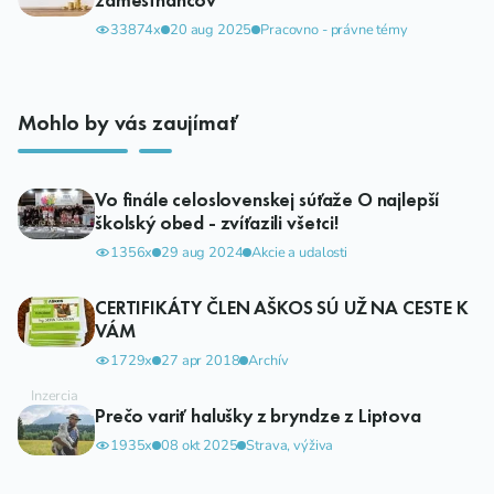
33874x
20 aug 2025
Pracovno - právne témy
Mohlo by vás zaujímať
Vo finále celoslovenskej súťaže O najlepší
školský obed - zvíťazili všetci!
1356x
29 aug 2024
Akcie a udalosti
CERTIFIKÁTY ČLEN AŠKOS SÚ UŽ NA CESTE K
VÁM
1729x
27 apr 2018
Archív
Prečo variť halušky z bryndze z Liptova
1935x
08 okt 2025
Strava, výživa