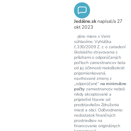
Jedálne.sk
napísal/a
27
okt 2023
plne miere s Vami
súhlasíme. Vyhláška
č.330/2009 Z. z. o zariadení
školského stravovania s
prílohami o odporúčaných
počtoch zamestnancov bola
od jej účinnosti niekoľkokrát
pripomienkovaná,
navrhované zmeny z
„odporúčané“
na minimálne
počty
zamestnancov neboli
nikdy akceptované a
prijateľné hlavne od
predstaviteľov Združenia
miest a obcí. Odôvodnenie:
nedostatok finančných
prostriedkov na
financovanie originálnych
kompetencií.