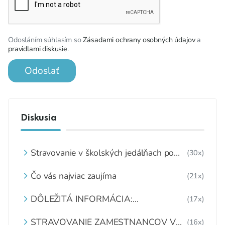
Odosláním súhlasím so
Zásadami ochrany osobných údajov
a
pravidlami diskusie
.
Odoslať
Diskusia
Stravovanie v školských jedálňach po
(30x)
8.2.2021
Čo vás najviac zaujíma
(21x)
DÔLEŽITÁ INFORMÁCIA:
(17x)
MATERIÁLNO - SPOTREBNÉ NORMY
A RECEPTÚRY
STRAVOVANIE ZAMESTNANCOV V
(16x)