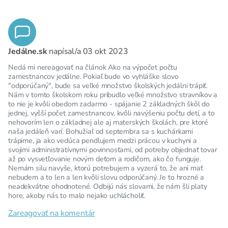
Jedálne.sk
napísal/a
03 okt 2023
Nedá mi nereagovať na článok Ako na výpočet počtu
zamestnancov jedálne. Pokiaľ bude vo vyhláške slovo
"odporúčaný", bude sa veľké množstvo školských jedálni trápiť.
Nám v tomto školskom roku pribudlo veľké množstvo stravníkov a
to nie je kvôli obedom zadarmo - spájanie 2 základných škôl do
jednej, vyšší počet zamestnancov, kvôli navýšeniu počtu detí, a to
nehovorím len o základnej ale aj materských školách, pre ktoré
naša jedáleň varí. Bohužiaľ od septembra sa s kuchárkami
trápime, ja ako vedúca pendlujem medzi prácou v kuchyni a
svojimi administratívnymi povinnosťami, od potreby objednať tovar
až po vysvetľovanie novým deťom a rodičom, ako čo funguje.
Nemám silu navyše, ktorú potrebujem a vyzerá to, že ani mať
nebudem a to len a len kvôli slovu odporúčaný. Je to hrozné a
neadekvátne ohodnotené. Odbijú nás slovami, že nám šli platy
hore, akoby nás to malo nejako uchlácholiť.
Zareagovať na komentár