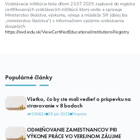
Vzdelávacia inštitúcia bola dňom 23.07.2025 zapísaná do registra
certifikovaných vzdelávacích inštitúcií, ktorý vedie a spravuje
Ministerstvo školstva, výskumu, vývoja a mládeže SR (ďalej iba
„ministerstvo školstva“) v Informačnom systéme vzdelávania
dospelých:
https://isvd.iedu.sk/ViewCertifiedEducationalInstitutionsRegistry
Populárné články
Všetko, čo by ste mali vedieť o príspevku na
stravovanie v 8 bodoch
53062x
05 jún 2023
Financie
ODMEŇOVANIE ZAMESTNANCOV PRI
VÝKONE PRÁCE VO VEREJNOM ZÁUJME