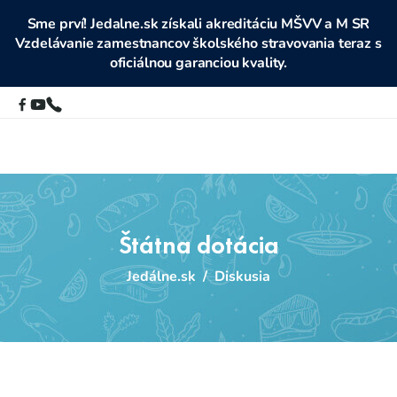
Sme prví! Jedalne.sk získali akreditáciu MŠVV a M SR
Vzdelávanie zamestnancov školského stravovania teraz s
oficiálnou garanciou kvality.
Štátna dotácia
Jedálne.sk
/
Diskusia