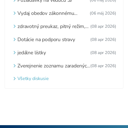
Vydaj obedov zákonnému
(06 máj 2026)
zástupcovi
zdravotný preukaz, pitný režim,
(08 apr 2026)
zážitkové varenie
Dotácie na podporu stravy
(08 apr 2026)
jedálne lístky
(08 apr 2026)
Zverejnenie zoznamu zaradených
(08 apr 2026)
detí a nezaradených detí na
webovom sídle
Všetky diskusie