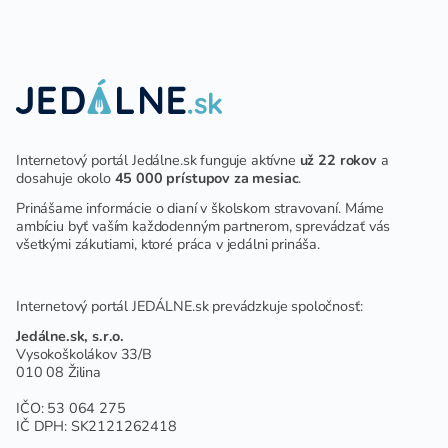
DETÍ A ŽIAKOV V ŠKOLSKOM
ZARIADENÍ
Internetový portál Jedálne.sk funguje aktívne
už 22 rokov
a
dosahuje okolo
45 000 prístupov za mesiac
.
Prinášame informácie o dianí v školskom stravovaní. Máme
ambíciu byť vaším každodenným partnerom, sprevádzať vás
všetkými zákutiami, ktoré práca v jedálni prináša.
Internetový portál JEDÁLNE.sk prevádzkuje spoločnosť:
Jedálne.sk, s.r.o.
Vysokoškolákov 33/B
010 08 Žilina
IČO: 53 064 275
IČ DPH: SK2121262418