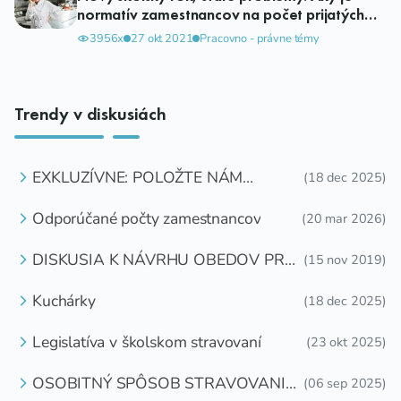
normatív zamestnancov na počet prijatých
stravníkov?
3956x
27 okt 2021
Pracovno - právne témy
Trendy v diskusiách
EXKLUZÍVNE: POLOŽTE NÁM
(18 dec 2025)
OTÁZKU
Odporúčané počty zamestnancov
(20 mar 2026)
DISKUSIA K NÁVRHU OBEDOV PRE
(15 nov 2019)
DETI ZDARMA
Kuchárky
(18 dec 2025)
Legislatíva v školskom stravovaní
(23 okt 2025)
OSOBITNÝ SPÔSOB STRAVOVANIA
(06 sep 2025)