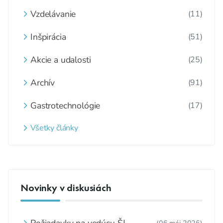
Vzdelávanie
(11)
Inšpirácia
(51)
Akcie a udalosti
(25)
Archív
(91)
Gastrotechnológie
(17)
Všetky články
Novinky v diskusiách
Požiadavky na vedúcu ŠJ
(06 máj 2026)