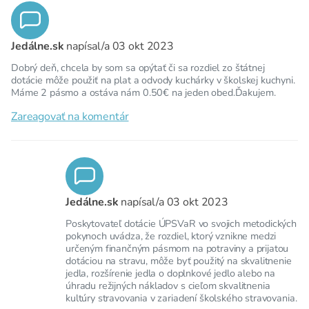
Jedálne.sk
napísal/a
03 okt 2023
Dobrý deň, chcela by som sa opýtať či sa rozdiel zo štátnej
dotácie môže použiť na plat a odvody kuchárky v školskej kuchyni.
Máme 2 pásmo a ostáva nám 0.50€ na jeden obed.Ďakujem.
Zareagovať na komentár
Jedálne.sk
napísal/a
03 okt 2023
Poskytovateľ dotácie ÚPSVaR vo svojich metodických
pokynoch uvádza, že rozdiel, ktorý vznikne medzi
určeným finančným pásmom na potraviny a prijatou
dotáciou na stravu, môže byť použitý na skvalitnenie
jedla, rozšírenie jedla o doplnkové jedlo alebo na
úhradu režijných nákladov s cieľom skvalitnenia
kultúry stravovania v zariadení školského stravovania.