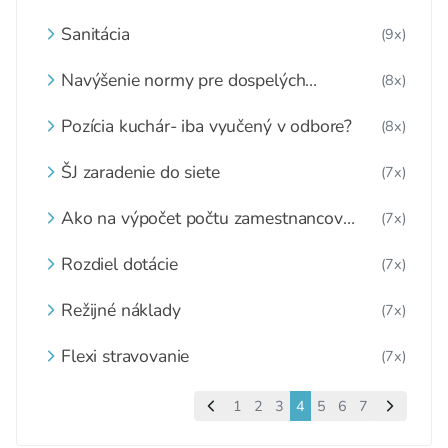
Sanitácia
(9x)
Navýšenie normy pre dospelých
(8x)
stravníkov
Pozícia kuchár- iba vyučený v odbore?
(8x)
ŠJ zaradenie do siete
(7x)
Ako na výpočet počtu zamestnancov
(7x)
jedálne
Rozdiel dotácie
(7x)
Režijné náklady
(7x)
Flexi stravovanie
(7x)
1
2
3
4
5
6
7