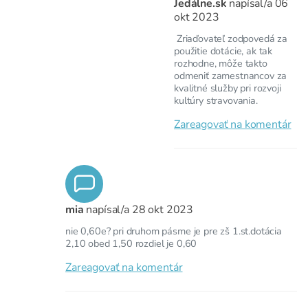
Jedálne.sk
napísal/a
06
okt 2023
Zriaďovateľ zodpovedá za
použitie dotácie, ak tak
rozhodne, môže takto
odmeniť zamestnancov za
kvalitné služby pri rozvoji
kultúry stravovania.
Zareagovať na komentár
mia
napísal/a
28 okt 2023
nie 0,60e? pri druhom pásme je pre zš 1.st.dotácia
2,10 obed 1,50 rozdiel je 0,60
Zareagovať na komentár