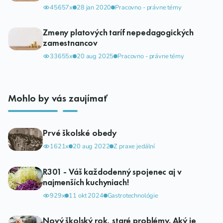
45657x
28 jan 2020
Pracovno - právne témy
Zmeny platových taríf nepedagogických
zamestnancov
33655x
20 aug 2025
Pracovno - právne témy
Mohlo by vás zaujímať
Prvé školské obedy
1621x
20 aug 2022
Z praxe jedální
R301 - Váš každodenný spojenec aj v
najmenších kuchyniach!
929x
11 okt 2024
Gastrotechnológie
Nový školský rok, staré problémy. Aký je