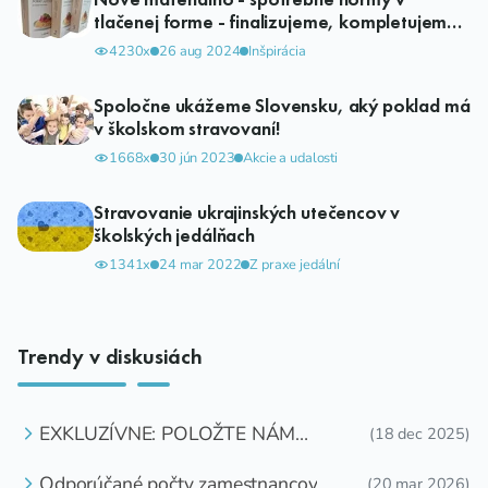
tlačenej forme - finalizujeme, kompletujeme,
distribúcia už čoskoro.
4230x
26 aug 2024
Inšpirácia
Spoločne ukážeme Slovensku, aký poklad má
v školskom stravovaní!
1668x
30 jún 2023
Akcie a udalosti
Stravovanie ukrajinských utečencov v
školských jedálňach
1341x
24 mar 2022
Z praxe jedální
Trendy v diskusiách
EXKLUZÍVNE: POLOŽTE NÁM
(18 dec 2025)
OTÁZKU
Odporúčané počty zamestnancov
(20 mar 2026)