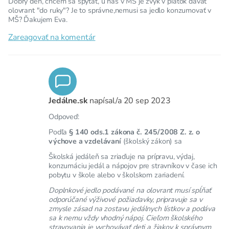
Dobry den, chcem sa spytat, u nas v MŠ je zvyk v piatok dávať
olovrant "do ruky"? Je to správne,nemusi sa jedlo konzumovať v
MŠ? Ďakujem Eva.
Zareagovať na komentár
Jedálne.sk
napísal/a
20 sep 2023
Odpoveď:
Podľa
§ 140 ods.1 zákona č. 245/2008 Z. z. o
výchove a vzdelávaní
(školský zákon) sa
Školská jedáleň sa zriaďuje na prípravu, výdaj,
konzumáciu jedál a nápojov pre stravníkov v čase ich
pobytu v škole alebo v školskom zariadení.
Doplnkové jedlo podávané na olovrant musí spĺňať
odporúčané výživové požiadavky, pripravuje sa v
zmysle zásad na zostavu jedálnych lístkov a podáva
sa k nemu vždy vhodný nápoj. Cieľom školského
stravovania je vychovávať deti a žiakov k správnym