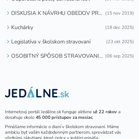
DISKUSIA K NÁVRHU OBEDOV PRE
(15 nov 2019)
DETI ZDARMA
Kuchárky
(18 dec 2025)
Legislatíva v školskom stravovaní
(23 okt 2025)
OSOBITNÝ SPÔSOB STRAVOVANIA
(06 sep 2025)
DETÍ A ŽIAKOV V ŠKOLSKOM
ZARIADENÍ
Internetový portál Jedálne.sk funguje aktívne
už 22 rokov
a
dosahuje okolo
45 000 prístupov za mesiac
.
Prinášame informácie o dianí v školskom stravovaní. Máme
ambíciu byť vaším každodenným partnerom, sprevádzať vás
všetkými zákutiami, ktoré práca v jedálni prináša.