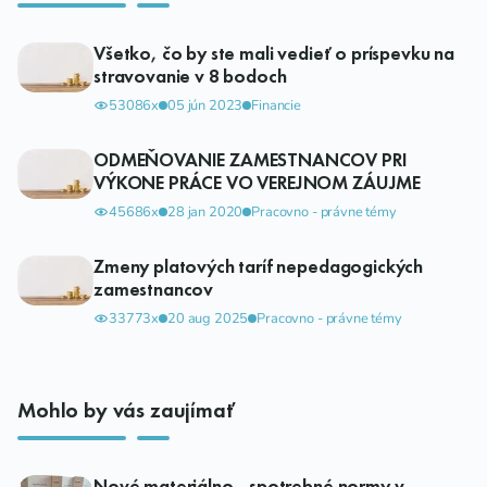
Všetko, čo by ste mali vedieť o príspevku na
stravovanie v 8 bodoch
53086x
05 jún 2023
Financie
ODMEŇOVANIE ZAMESTNANCOV PRI
VÝKONE PRÁCE VO VEREJNOM ZÁUJME
45686x
28 jan 2020
Pracovno - právne témy
Zmeny platových taríf nepedagogických
zamestnancov
33773x
20 aug 2025
Pracovno - právne témy
Mohlo by vás zaujímať
Nové materiálno - spotrebné normy v