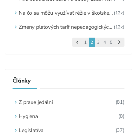
Na čo sa môžu využívať réžie v školskej
(12x)
jedálni
Zmeny platových taríf nepedagogických
(12x)
zamestnancov
1
2
3
4
5
Články
Z praxe jedální
(81)
Hygiena
(8)
Legislatíva
(37)