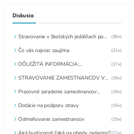
Diskusia
Stravovanie v školských jedálňach po
(30x)
8.2.2021
Čo vás najviac zaujíma
(21x)
DÔLEŽITÁ INFORMÁCIA:
(17x)
MATERIÁLNO - SPOTREBNÉ NORMY
A RECEPTÚRY
STRAVOVANIE ZAMESTNANCOV V
(16x)
ŠKOLSKEJ JEDÁLNI
Pracovné zaradenie zamestnancov
(16x)
školskej jedálne
Dotácie na podporu stravy
(15x)
Odmeňovanie zamestnancov
(15x)
Aká budúcnosť čaká na obedy zadarmo?
(12x)