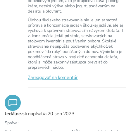
doplnkovým jedlám, ako je krupicová kaša, puding,
krém, detská výživa alebo jogurt, podávaným na
desiatu a olovrant.
Úlohou školského stravovania nie je len samotná
príprava a konzumácia jedál v školskej jedálni, ale aj
výchova k správnym stravovacím návykom dieťaťa. T.
z. konzumácia jedál pri stole, servírovaných na
stolovom inventári s používaním príbora. Školské
stravovanie nepripúšťa podávanie akýchkoľvek
pokrmov "do ruky" odnášaných domov. Výnimkou je
neodhlásená strava v prvý deň ochorenia dieťaťa,
ktorú si môže zákonný zástupca prevziať do
prepravných nádob.
Zareagovať na komentár
Jedálne.sk
napísal/a
20 sep 2023
Správa: