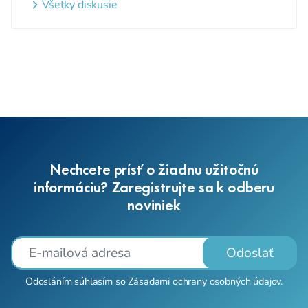
webovom sídle
Všetky diskusie
Nechcete prísť o žiadnu užitočnú
informáciu? Zaregistrujte sa k odberu
noviniek
Odoslať
Odosláním súhlasím so
Zásadami ochrany osobných údajov
.