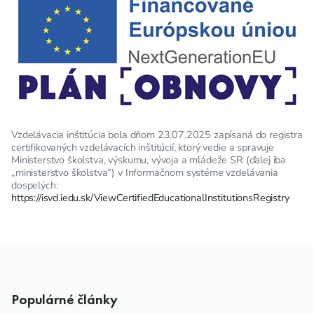
Vzdelávacia inštitúcia bola dňom 23.07.2025 zapísaná do registra
certifikovaných vzdelávacích inštitúcií, ktorý vedie a spravuje
Ministerstvo školstva, výskumu, vývoja a mládeže SR (ďalej iba
„ministerstvo školstva“) v Informačnom systéme vzdelávania
dospelých:
https://isvd.iedu.sk/ViewCertifiedEducationalInstitutionsRegistry
Populárné články