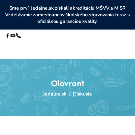
Sme prví! Jedalne.sk získali akreditáciu MŠVV a M SR
Vzdelávanie zamestnancov školského stravovania teraz s
oficiálnou garanciou kvality.
Olovrant
Jedálne.sk
/
Diskusia