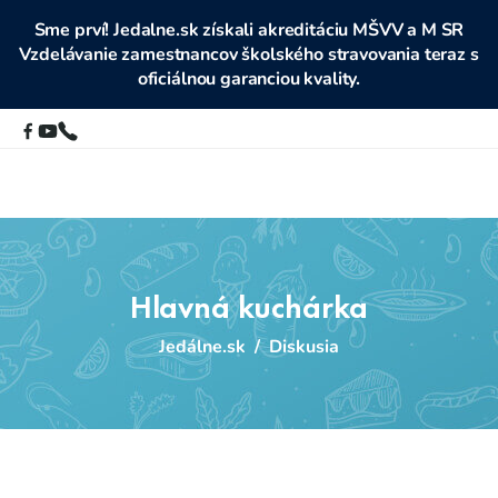
Sme prví! Jedalne.sk získali akreditáciu MŠVV a M SR
Vzdelávanie zamestnancov školského stravovania teraz s
oficiálnou garanciou kvality.
Hlavná kuchárka
Jedálne.sk
/
Diskusia