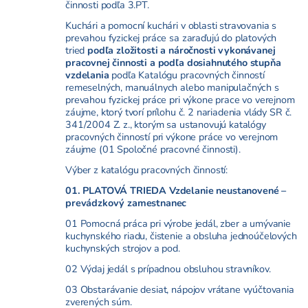
činnosti podľa 3.PT.
Kuchári a pomocní kuchári v oblasti stravovania s
prevahou fyzickej práce sa zaraďujú do platových
tried
podľa zložitosti a náročnosti vykonávanej
pracovnej činnosti a podľa dosiahnutého stupňa
vzdelania
podľa Katalógu pracovných činností
remeselných, manuálnych alebo manipulačných s
prevahou fyzickej práce pri výkone prace vo verejnom
záujme, ktorý tvorí prílohu č. 2 nariadenia vlády SR č.
341/2004 Z. z., ktorým sa ustanovujú katalógy
pracovných činností pri výkone práce vo verejnom
záujme (01 Spoločné pracovné činnosti).
Výber z katalógu pracovných činností:
01. PLATOVÁ TRIEDA Vzdelanie neustanovené –
prevádzkový zamestnanec
01 Pomocná práca pri výrobe jedál, zber a umývanie
kuchynského riadu, čistenie a obsluha jednoúčelových
kuchynských strojov a pod.
02 Výdaj jedál s prípadnou obsluhou stravníkov.
03 Obstarávanie desiat, nápojov vrátane vyúčtovania
zverených súm.