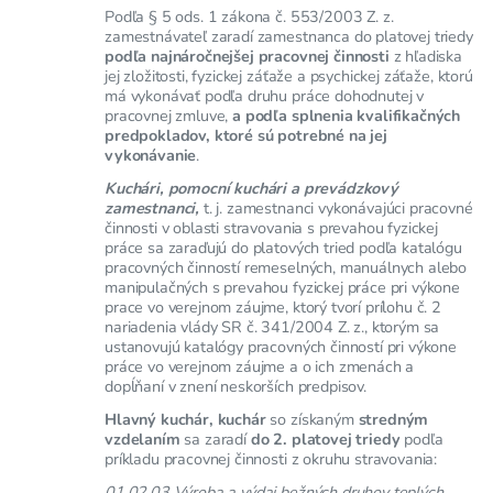
Podľa § 5 ods. 1 zákona č. 553/2003 Z. z.
zamestnávateľ zaradí zamestnanca do platovej triedy
podľa najnáročnejšej pracovnej činnosti
z hľadiska
jej zložitosti, fyzickej záťaže a psychickej záťaže, ktorú
má vykonávať podľa druhu práce dohodnutej v
pracovnej zmluve,
a podľa splnenia kvalifikačných
predpokladov, ktoré sú potrebné na jej
vykonávanie
.
Kuchári, pomocní kuchári a prevádzkový
zamestnanci,
t. j. zamestnanci vykonávajúci pracovné
činnosti v oblasti stravovania s prevahou fyzickej
práce sa zaraďujú do platových tried podľa katalógu
pracovných činností remeselných, manuálnych alebo
manipulačných s prevahou fyzickej práce pri výkone
prace vo verejnom záujme, ktorý tvorí prílohu č. 2
nariadenia vlády SR č. 341/2004 Z. z., ktorým sa
ustanovujú katalógy pracovných činností pri výkone
práce vo verejnom záujme a o ich zmenách a
dopĺňaní v znení neskorších predpisov.
Hlavný kuchár, kuchár
so získaným
stredným
vzdelaním
sa zaradí
do 2. platovej triedy
podľa
príkladu pracovnej činnosti z okruhu stravovania:
01.02.03 Výroba a výdaj bežných druhov teplých