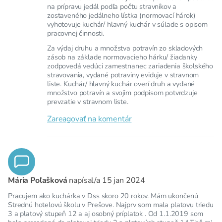
na prípravu jedál podľa počtu stravníkov a
zostaveného jedálneho lístka (normovací hárok)
vyhotovuje kuchár/ hlavný kuchár v súlade s opisom
pracovnej činnosti.
Za výdaj druhu a množstva potravín zo skladových
zásob na základe normovacieho hárku/ žiadanky
zodpovedá vedúci zamestnanec zariadenia školského
stravovania, vydané potraviny eviduje v stravnom
liste. Kuchár/ hlavný kuchár overí druh a vydané
množstvo potravín a svojim podpisom potvrdzuje
prevzatie v stravnom liste.
Zareagovať na komentár
Mária Poľašková
napísal/a
15 jan 2024
Pracujem ako kuchárka v Dss skoro 20 rokov. Mám ukončenú
Strednú hotelovú školu v Prešove. Najprv som mala platovu triedu
3 a platový stupeň 12 a aj osobný príplatok . Od 1.1.2019 som