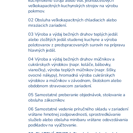
kuchynského stroja alebo viac jednoúčelových
veľkokapacitných kuchynských strojov na výrobu
pokrmov.
02 Obsluha veľkokapacitných chladiacich alebo
mraziacich zariadení.
03 Výroba a výdaj bežných druhov teplých jedál
alebo zložitých jedál studenej kuchyne a výroba
polotovarov z predspracovaných surovín na prípravu
hlavných jedál.
04 Výroba a výdaj bežných druhov múčnikov a
cukrárskych výrobkov (napr. koláče, bábovky,
vianočky), výroba teplých múčnikov (napr. šišky,
ovocné nákypy), hromadná výroba cukrárskych
výrobkov a múčnikov v závodnom, školskom alebo
obdobnom stravovacom zariadení.
05 Samostatné preberanie objednávok, stolovanie a
obsluha zákazníkov.
06 Samostatné vedenie príručného skladu v zariadení
vrátane hmotnej zodpovednosti, sprostredkúvanie
služieb alebo obsluha minibaru vrátane odovzdávania
podkladov na vyúčtovanie.