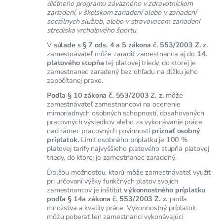
diétneho programu záväzného v zdravotníckom
zariadení, v školskom zariadení alebo v zariadení
sociálnych služieb, alebo v stravovacom zariadení
strediska vrcholového športu.
V
súlade s § 7 ods. 4 a 5 zákona č. 553/2003 Z. z.
zamestnávateľ môže zaradiť zamestnanca aj do
14.
platového stupňa
tej platovej triedy, do ktorej je
zamestnanec zaradený bez ohľadu na dĺžku jeho
započítanej praxe.
Podľa § 10 zákona č. 553/2003 Z. z.
môže
zamestnávateľ zamestnancovi na ocenenie
mimoriadnych osobných schopností, dosahovaných
pracovných výsledkov alebo za vykonávanie práce
nad rámec pracovných povinností
priznať osobný
príplatok.
Limit osobného príplatku je 100 %
platovej tarify najvyššieho platového stupňa platovej
triedy, do ktorej je zamestnanec zaradený.
Ďalšou možnosťou, ktorú môže zamestnávateľ využiť
pri určovaní výšky funkčných platov svojich
zamestnancov je inštitút
výkonnostného príplatku
podľa § 14a zákona č. 553/2003 Z. z.
podľa
množstva a kvality práce. Výkonnostný príplatok
môžu poberať len zamestnanci vykonávajúci