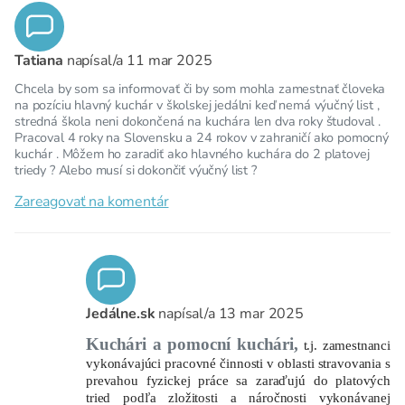
Tatiana
napísal/a
11 mar 2025
Chcela by som sa informovať či by som mohla zamestnať človeka
na pozíciu hlavný kuchár v školskej jedálni keď nemá výučný list ,
stredná škola neni dokončená na kuchára len dva roky študoval .
Pracoval 4 roky na Slovensku a 24 rokov v zahraničí ako pomocný
kuchár . Môžem ho zaradiť ako hlavného kuchára do 2 platovej
triedy ? Alebo musí si dokončiť výučný list ?
Zareagovať na komentár
Jedálne.sk
napísal/a
13 mar 2025
Kuchári a pomocní kuchári,
t.j. zamestnanci
vykonávajúci pracovné činnosti v oblasti stravovania s
prevahou fyzickej práce sa zaraďujú do platových
tried podľa zložitosti a náročnosti vykonávanej