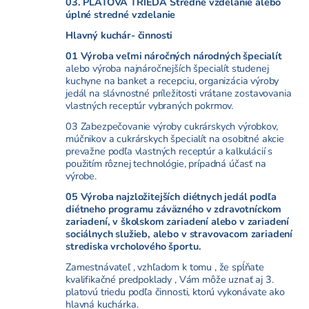
03. PLATOVÁ TRIEDA Stredné vzdelanie alebo
úplné stredné vzdelanie
Hlavný kuchár- činnosti
01 Výroba veľmi náročných národných špecialít
alebo výroba najnáročnejších špecialít studenej
kuchyne na banket a recepciu, organizácia výroby
jedál na slávnostné príležitosti vrátane zostavovania
vlastných receptúr vybraných pokrmov.
03 Zabezpečovanie výroby cukrárskych výrobkov,
múčnikov a cukrárskych špecialít na osobitné akcie
prevažne podľa vlastných receptúr a kalkulácií s
použitím rôznej technológie, prípadná účasť na
výrobe.
05 Výroba najzložitejších diétnych jedál podľa
diétneho programu záväzného v zdravotníckom
zariadení, v školskom zariadení alebo v zariadení
sociálnych služieb, alebo v stravovacom zariadení
strediska vrcholového športu.
Zamestnávateľ , vzhľadom k tomu , že spĺňate
kvalifikačné predpoklady , Vám môže uznať aj 3.
platovú triedu podľa činnosti, ktorú vykonávate ako
hlavná kuchárka.