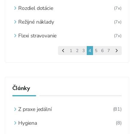
jedálne
Rozdiel dotácie
(7x)
Režijné náklady
(7x)
Flexi stravovanie
(7x)
1
2
3
4
5
6
7
Články
Z praxe jedální
(81)
Hygiena
(8)