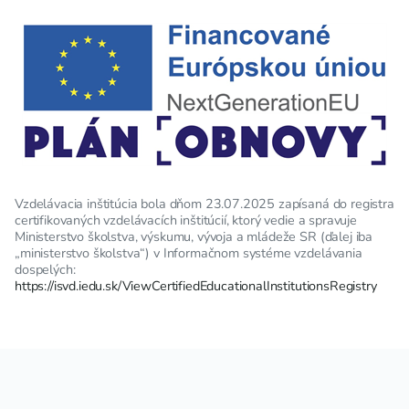
Vzdelávacia inštitúcia bola dňom 23.07.2025 zapísaná do registra
certifikovaných vzdelávacích inštitúcií, ktorý vedie a spravuje
Ministerstvo školstva, výskumu, vývoja a mládeže SR (ďalej iba
„ministerstvo školstva“) v Informačnom systéme vzdelávania
dospelých:
https://isvd.iedu.sk/ViewCertifiedEducationalInstitutionsRegistry