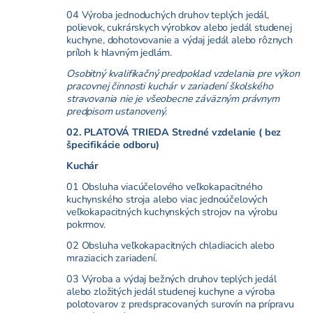
04 Výroba jednoduchých druhov teplých jedál,
polievok, cukrárskych výrobkov alebo jedál studenej
kuchyne, dohotovovanie a výdaj jedál alebo rôznych
príloh k hlavným jedlám.
Osobitný kvalifikačný predpoklad vzdelania pre výkon
pracovnej činnosti kuchár v zariadení školského
stravovania nie je všeobecne záväzným právnym
predpisom ustanovený.
02. PLATOVÁ TRIEDA Stredné vzdelanie ( bez
špecifikácie odboru)
Kuchár
01 Obsluha viacúčelového veľkokapacitného
kuchynského stroja alebo viac jednoúčelových
veľkokapacitných kuchynských strojov na výrobu
pokrmov.
02 Obsluha veľkokapacitných chladiacich alebo
mraziacich zariadení.
03 Výroba a výdaj bežných druhov teplých jedál
alebo zložitých jedál studenej kuchyne a výroba
polotovarov z predspracovaných surovín na prípravu