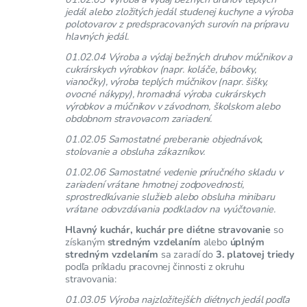
jedál alebo zložitých jedál studenej kuchyne a výroba
polotovarov z predspracovaných surovín na prípravu
hlavných jedál.
01.02.04 Výroba a výdaj bežných druhov múčnikov a
cukrárskych výrobkov (napr. koláče, bábovky,
vianočky), výroba teplých múčnikov (napr. šišky,
ovocné nákypy), hromadná výroba cukrárskych
výrobkov a múčnikov v závodnom, školskom alebo
obdobnom stravovacom zariadení.
01.02.05 Samostatné preberanie objednávok,
stolovanie a obsluha zákazníkov.
01.02.06 Samostatné vedenie príručného skladu v
zariadení vrátane hmotnej zodpovednosti,
sprostredkúvanie služieb alebo obsluha minibaru
vrátane odovzdávania podkladov na vyúčtovanie.
Hlavný kuchár, kuchár pre diétne stravovanie
so
získaným
stredným vzdelaním
alebo
úplným
stredným vzdelaním
sa zaradí do
3. platovej triedy
podľa príkladu pracovnej činnosti z okruhu
stravovania:
01.03.05 Výroba najzložitejších diétnych jedál podľa