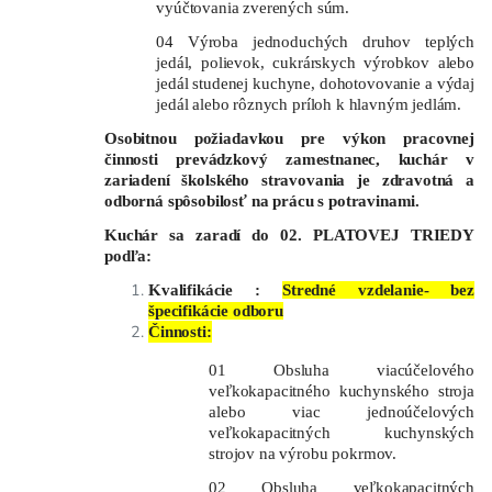
vyúčtovania zverených súm.
04 Výroba jednoduchých druhov teplých
jedál, polievok, cukrárskych výrobkov alebo
jedál studenej kuchyne, dohotovovanie a výdaj
jedál alebo rôznych príloh k hlavným jedlám.
Osobitnou požiadavkou pre výkon pracovnej
činnosti prevádzkový zamestnanec, kuchár v
zariadení školského stravovania je zdravotná a
odborná spôsobilosť na prácu s potravinami.
Kuchár sa zaradí do 02. PLATOVEJ TRIEDY
podľa:
Kvalifikácie :
Stredné vzdelanie- bez
špecifikácie odboru
Činnosti:
01 Obsluha viacúčelového
veľkokapacitného kuchynského stroja
alebo viac jednoúčelových
veľkokapacitných kuchynských
strojov na výrobu pokrmov.
02 Obsluha veľkokapacitných