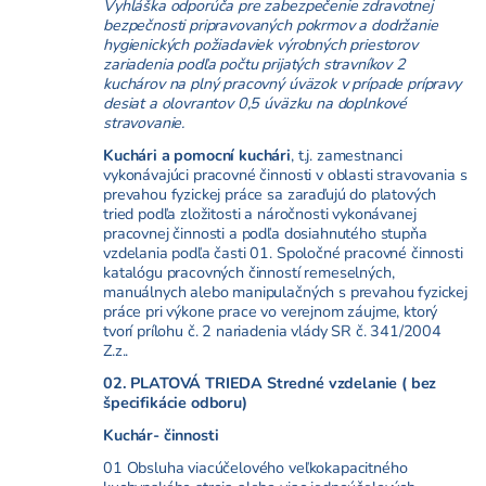
Vyhláška odporúča pre zabezpečenie zdravotnej
bezpečnosti pripravovaných pokrmov a dodržanie
hygienických požiadaviek výrobných priestorov
zariadenia podľa počtu prijatých stravníkov 2
kuchárov na plný pracovný úväzok v prípade prípravy
desiat a olovrantov 0,5 úväzku na doplnkové
stravovanie.
Kuchári a pomocní kuchári
, t.j. zamestnanci
vykonávajúci pracovné činnosti v oblasti stravovania s
prevahou fyzickej práce sa zaraďujú do platových
tried podľa zložitosti a náročnosti vykonávanej
pracovnej činnosti a podľa dosiahnutého stupňa
vzdelania podľa časti 01. Spoločné pracovné činnosti
katalógu pracovných činností remeselných,
manuálnych alebo manipulačných s prevahou fyzickej
práce pri výkone prace vo verejnom záujme, ktorý
tvorí prílohu č. 2 nariadenia vlády
SR č. 341/2004
Z.z..
02. PLATOVÁ TRIEDA Stredné vzdelanie ( bez
špecifikácie odboru)
Kuchár- činnosti
01 Obsluha viacúčelového veľkokapacitného