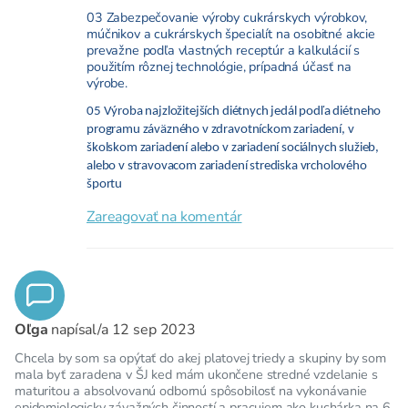
03 Zabezpečovanie výroby cukrárskych výrobkov,
múčnikov a cukrárskych špecialít na osobitné akcie
prevažne podľa vlastných receptúr a kalkulácií s
použitím rôznej technológie, prípadná účasť na
výrobe.
05 Výroba najzložitejších diétnych jedál podľa diétneho
programu záväzného v zdravotníckom zariadení, v
školskom zariadení alebo v zariadení sociálnych služieb,
alebo v stravovacom zariadení strediska vrcholového
športu
Zareagovať na komentár
Oľga
napísal/a
12 sep 2023
Chcela by som sa opýtať do akej platovej triedy a skupiny by som
mala byť zaradena v ŠJ ked mám ukončene stredné vzdelanie s
maturitou a absolvovanú odbornú spôsobilosť na vykonávanie
epidemiologicky závažných činností a pracujem ako kuchárka na 6