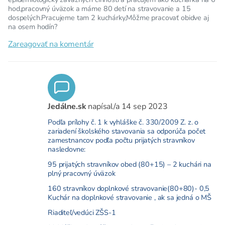
hod,pracovný úväzok a máme 80 detí na stravovanie a 15
dospelých.Pracujeme tam 2 kuchárky,Môžme pracovať obidve aj
na osem hodín?
Zareagovať na komentár
Jedálne.sk
napísal/a
14 sep 2023
Podľa prílohy č. 1 k vyhláške č. 330/2009 Z. z. o
zariadení školského stavovania sa odporúča počet
zamestnancov podľa počtu prijatých stravníkov
nasledovne:
95 prijatých stravníkov obed (80+15) – 2 kuchári na
plný pracovný úväzok
160 stravníkov doplnkové stravovanie(80+80)- 0,5
Kuchár na doplnkové stravovanie , ak sa jedná o MŠ
Riaditeľ/vedúci ZŠS-1