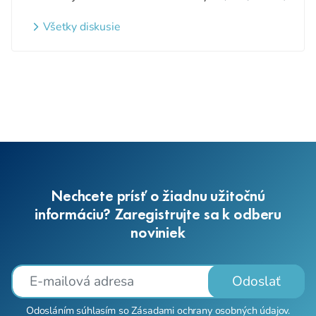
detí a nezaradených detí na
webovom sídle
Všetky diskusie
Nechcete prísť o žiadnu užitočnú
informáciu? Zaregistrujte sa k odberu
noviniek
Odoslať
Odosláním súhlasím so
Zásadami ochrany osobných údajov
.