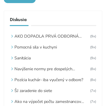
Diskusia
AKO DOPADLA PRVÁ ODBORNÁ
(9x)
KONFERENCIA „OBEDY ZADARMO“?
Pomocná sila v kuchyni
(9x)
Sanitácia
(9x)
Navýšenie normy pre dospelých
(8x)
stravníkov
Pozícia kuchár- iba vyučený v odbore?
(8x)
ŠJ zaradenie do siete
(7x)
Ako na výpočet počtu zamestnancov
(7x)