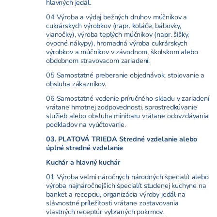
hlavných jedál.
04 Výroba a výdaj bežných druhov múčnikov a
cukrárskych výrobkov (napr. koláče, bábovky,
vianočky), výroba teplých múčnikov (napr. šišky,
ovocné nákypy), hromadná výroba cukrárskych
výrobkov a múčnikov v závodnom, školskom alebo
obdobnom stravovacom zariadení.
05 Samostatné preberanie objednávok, stolovanie a
obsluha zákazníkov.
06 Samostatné vedenie príručného skladu v zariadení
vrátane hmotnej zodpovednosti, sprostredkúvanie
služieb alebo obsluha minibaru vrátane odovzdávania
podkladov na vyúčtovanie.
03. PLATOVÁ TRIEDA Stredné vzdelanie alebo
úplné stredné vzdelanie
Kuchár a hlavný kuchár
01 Výroba veľmi náročných národných špecialít alebo
výroba najnáročnejších špecialít studenej kuchyne na
banket a recepciu, organizácia výroby jedál na
slávnostné príležitosti vrátane zostavovania
vlastných receptúr vybraných pokrmov.