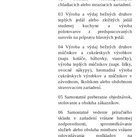
chladiacich alebo mraziacich zariadení.
03 Výroba a výdaj bežných druhov
teplých jedál alebo zložitých jedál
studenej kuchyne a výroba
polotovarov z predspracovaných
surovín na prípravu hlavných jedál.
04 Výroba a výdaj bežných druhov
múčnikov a cukrárskych výrobkov
(napr. koláče, bábovky, vianočky),
výroba teplých múčnikov (napr. šišky,
ovocné nákypy), hromadná výroba
cukrárskych výrobkov a múčnikov v
závodnom, školskom alebo obdobnom
stravovacom zariadení.
05 Samostatné preberanie objednávok,
stolovanie a obsluha zákazníkov.
06 Samostatné vedenie príručného
skladu v zariadení vrátane hmotnej
zodpovednosti, sprostredkúvanie
služieb alebo obsluha minibaru vrátane
odovzdávania podkladov na