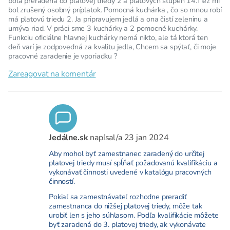
bola preradená do platovej triedy 2 a platových stupeň 14.Tiež mi
bol zrušený osobný príplatok. Pomocná kuchárka , čo so mnou robí
má platovú triedu 2. Ja pripravujem jedlá a ona čistí zeleninu a
umýva riad. V práci sme 3 kuchárky a 2 pomocné kuchárky.
Funkciu oficiálne hlavnej kuchárky nemá nikto, ale tá ktorá ten
deň varí je zodpovedná za kvalitu jedla, Chcem sa spýtať, či moje
pracovné zaradenie je vporiadku ?
Zareagovať na komentár
Jedálne.sk
napísal/a
23 jan 2024
Aby mohol byť zamestnanec zaradený do určitej
platovej triedy musí spĺňať požadovanú kvalifikáciu a
vykonávať činnosti uvedené v katalógu pracovných
činností.
Pokiaľ sa zamestnávateľ rozhodne preradiť
zamestnanca do nižšej platovej triedy, môže tak
urobiť len s jeho súhlasom. Podľa kvalifikácie môžete
byť zaradená do 3. platovej triedy, ak vykonávate