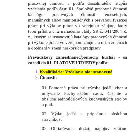
pracovnej činnosti a podľa dosiahnutého stupňa
vzdelania podľa časti 01. Spoločné pracovné činnosti
katalógu pracovných činností remeselných,
manuálnych alebo manipulačných s prevahou fyzickej
práce pri výkone práce vo verejnom záujme, ktorý
tvorí prílohu č. 2 nariadenia vlády
SR č. 341/2004 Z.
z., ktorým sa ustanovujú katalógy pracovných činností
pri výkone práce vo verejnom záujme a o ich zmenách
a doplnení v znení neskorších predpisov.
Prevádzkový zamestnanec/pomocný kuchár - sa
zaradí do 01.
PLATOVEJ TRIEDY podľa:
Kvalifikácie: Vzdelanie nie ustanovené
Činnosti:
01 Pomocná práca pri výrobe jedál, zber a
umývanie kuchynského riadu, čistenie a
obsluha jednoúčelových kuchynských strojov
a pod.
02 Výdaj jedál s prípadnou obsluhou
stravníkov.
03 Obstarávanie desiat, nápojov vrátane