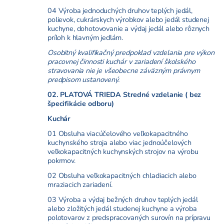
04 Výroba jednoduchých druhov teplých jedál,
polievok, cukrárskych výrobkov alebo jedál studenej
kuchyne, dohotovovanie a výdaj jedál alebo rôznych
príloh k hlavným jedlám.
Osobitný kvalifikačný predpoklad vzdelania pre výkon
pracovnej činnosti kuchár v zariadení školského
stravovania nie je všeobecne záväzným právnym
predpisom ustanovený.
02. PLATOVÁ TRIEDA Stredné vzdelanie ( bez
špecifikácie odboru)
Kuchár
01 Obsluha viacúčelového veľkokapacitného
kuchynského stroja alebo viac jednoúčelových
veľkokapacitných kuchynských strojov na výrobu
pokrmov.
02 Obsluha veľkokapacitných chladiacich alebo
mraziacich zariadení.
03 Výroba a výdaj bežných druhov teplých jedál
alebo zložitých jedál studenej kuchyne a výroba
polotovarov z predspracovaných surovín na prípravu