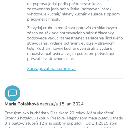
na prípravu jedál podľa počtu stravníkov a
zostaveného jedálneho lístka (normovací hárok)
vyhotovuje kuchár/ hlavný kuchár v súlade s opisom
pracovnej činnosti.
Za výdaj druhu a množstva potravín zo skladových
zásob na základe normovacieho hárku/ žiadanky
zodpovedá vedúci zamestnanec zariadenia školského
stravovania, vydané potraviny eviduje v stravnom
liste. Kuchár/ hlavný kuchár overí druh a vydané
množstvo potravín a svojim podpisom potvrdzuje
prevzatie v stravnom liste.
Zareagovať na komentár
Mária Poľašková
napísal/a
15 jan 2024
Pracujem ako kuchárka v Dss skoro 20 rokov. Mám ukončenú
Strednú hotelovú školu v Prešove. Najprv som mala platovu triedu
3 a platový stupeň 12 a aj osobný príplatok . Od 1.1.2019 som