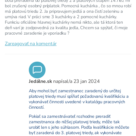
bola preradená do platovej triedy 2 a platových stupeň 14.Tiež mi
bol zrušený osobný príplatok. Pomocná kuchárka , čo so mnou robí
má platovú triedu 2. Ja pripravujem jedlá a ona čistí zeleninu a
umýva riad. V práci sme 3 kuchárky a 2 pomocné kuchárky.
Funkciu oficiálne hlavnej kuchárky nemá nikto, ale tá ktorá ten
deň varí je zodpovedná za kvalitu jedla, Chcem sa spýtať, či moje
pracovné zaradenie je vporiadku ?
Zareagovať na komentár
Jedálne.sk
napísal/a
23 jan 2024
Aby mohol byť zamestnanec zaradený do určitej
platovej triedy musí spĺňať požadovanú kvalifikáciu a
vykonávať činnosti uvedené v katalógu pracovných
činností.
Pokiaľ sa zamestnávateľ rozhodne preradiť
zamestnanca do nižšej platovej triedy, môže tak
urobiť len s jeho súhlasom. Podľa kvalifikácie môžete
byť zaradená do 3. platovej triedy, ak vykonávate