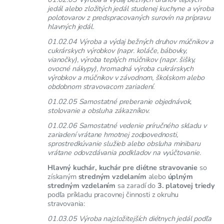
jedál alebo zložitých jedál studenej kuchyne a výroba
polotovarov z predspracovaných surovín na prípravu
hlavných jedál.
01.02.04 Výroba a výdaj bežných druhov múčnikov a
cukrárskych výrobkov (napr. koláče, bábovky,
vianočky), výroba teplých múčnikov (napr. šišky,
ovocné nákypy), hromadná výroba cukrárskych
výrobkov a múčnikov v závodnom, školskom alebo
obdobnom stravovacom zariadení.
01.02.05 Samostatné preberanie objednávok,
stolovanie a obsluha zákazníkov.
01.02.06 Samostatné vedenie príručného skladu v
zariadení vrátane hmotnej zodpovednosti,
sprostredkúvanie služieb alebo obsluha minibaru
vrátane odovzdávania podkladov na vyúčtovanie.
Hlavný kuchár, kuchár pre diétne stravovanie
so
získaným
stredným vzdelaním
alebo
úplným
stredným vzdelaním
sa zaradí do
3. platovej triedy
podľa príkladu pracovnej činnosti z okruhu
stravovania:
01.03.05 Výroba najzložitejších diétnych jedál podľa