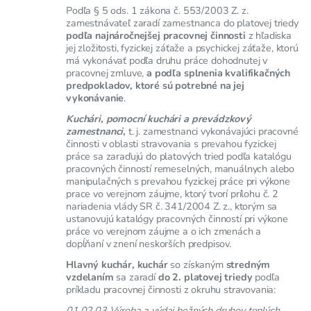
Podľa § 5 ods. 1 zákona č. 553/2003 Z. z.
zamestnávateľ zaradí zamestnanca do platovej triedy
podľa najnáročnejšej pracovnej činnosti
z hľadiska
jej zložitosti, fyzickej záťaže a psychickej záťaže, ktorú
má vykonávať podľa druhu práce dohodnutej v
pracovnej zmluve,
a podľa splnenia kvalifikačných
predpokladov, ktoré sú potrebné na jej
vykonávanie
.
Kuchári, pomocní kuchári a prevádzkový
zamestnanci,
t. j. zamestnanci vykonávajúci pracovné
činnosti v oblasti stravovania s prevahou fyzickej
práce sa zaraďujú do platových tried podľa katalógu
pracovných činností remeselných, manuálnych alebo
manipulačných s prevahou fyzickej práce pri výkone
prace vo verejnom záujme, ktorý tvorí prílohu č. 2
nariadenia vlády SR č. 341/2004 Z. z., ktorým sa
ustanovujú katalógy pracovných činností pri výkone
práce vo verejnom záujme a o ich zmenách a
dopĺňaní v znení neskorších predpisov.
Hlavný kuchár, kuchár
so získaným
stredným
vzdelaním
sa zaradí
do 2. platovej triedy
podľa
príkladu pracovnej činnosti z okruhu stravovania:
01.02.03 Výroba a výdaj bežných druhov teplých