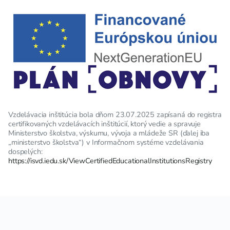
Vzdelávacia inštitúcia bola dňom 23.07.2025 zapísaná do registra
certifikovaných vzdelávacích inštitúcií, ktorý vedie a spravuje
Ministerstvo školstva, výskumu, vývoja a mládeže SR (ďalej iba
„ministerstvo školstva“) v Informačnom systéme vzdelávania
dospelých:
https://isvd.iedu.sk/ViewCertifiedEducationalInstitutionsRegistry