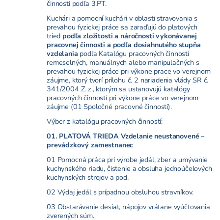
činnosti podľa 3.PT.
Kuchári a pomocní kuchári v oblasti stravovania s
prevahou fyzickej práce sa zaraďujú do platových
tried
podľa zložitosti a náročnosti vykonávanej
pracovnej činnosti a podľa dosiahnutého stupňa
vzdelania
podľa Katalógu pracovných činností
remeselných, manuálnych alebo manipulačných s
prevahou fyzickej práce pri výkone prace vo verejnom
záujme, ktorý tvorí prílohu č. 2 nariadenia vlády SR č.
341/2004 Z. z., ktorým sa ustanovujú katalógy
pracovných činností pri výkone práce vo verejnom
záujme (01 Spoločné pracovné činnosti).
Výber z katalógu pracovných činností:
01. PLATOVÁ TRIEDA Vzdelanie neustanovené –
prevádzkový zamestnanec
01 Pomocná práca pri výrobe jedál, zber a umývanie
kuchynského riadu, čistenie a obsluha jednoúčelových
kuchynských strojov a pod.
02 Výdaj jedál s prípadnou obsluhou stravníkov.
03 Obstarávanie desiat, nápojov vrátane vyúčtovania
zverených súm.