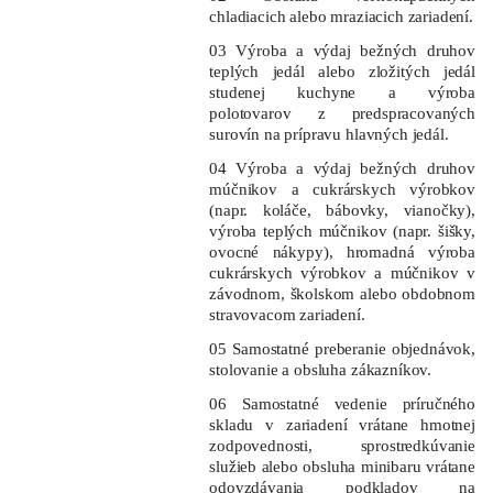
chladiacich alebo mraziacich zariadení.
03 Výroba a výdaj bežných druhov
teplých jedál alebo zložitých jedál
studenej kuchyne a výroba
polotovarov z predspracovaných
surovín na prípravu hlavných jedál.
04 Výroba a výdaj bežných druhov
múčnikov a cukrárskych výrobkov
(napr. koláče, bábovky, vianočky),
výroba teplých múčnikov (napr. šišky,
ovocné nákypy), hromadná výroba
cukrárskych výrobkov a múčnikov v
závodnom, školskom alebo obdobnom
stravovacom zariadení.
05 Samostatné preberanie objednávok,
stolovanie a obsluha zákazníkov.
06 Samostatné vedenie príručného
skladu v zariadení vrátane hmotnej
zodpovednosti, sprostredkúvanie
služieb alebo obsluha minibaru vrátane
odovzdávania podkladov na