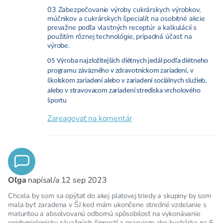
03 Zabezpečovanie výroby cukrárskych výrobkov,
múčnikov a cukrárskych špecialít na osobitné akcie
prevažne podľa vlastných receptúr a kalkulácií s
použitím rôznej technológie, prípadná účasť na
výrobe.
05 Výroba najzložitejších diétnych jedál podľa diétneho
programu záväzného v zdravotníckom zariadení, v
školskom zariadení alebo v zariadení sociálnych služieb,
alebo v stravovacom zariadení strediska vrcholového
športu
Zareagovať na komentár
Oľga
napísal/a
12 sep 2023
Chcela by som sa opýtať do akej platovej triedy a skupiny by som
mala byť zaradena v ŠJ ked mám ukončene stredné vzdelanie s
maturitou a absolvovanú odbornú spôsobilosť na vykonávanie
epidemiologicky závažných činností a pracujem ako kuchárka na 6