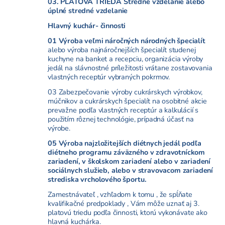
03. PLATOVÁ TRIEDA Stredné vzdelanie alebo
úplné stredné vzdelanie
Hlavný kuchár- činnosti
01 Výroba veľmi náročných národných špecialít
alebo výroba najnáročnejších špecialít studenej
kuchyne na banket a recepciu, organizácia výroby
jedál na slávnostné príležitosti vrátane zostavovania
vlastných receptúr vybraných pokrmov.
03 Zabezpečovanie výroby cukrárskych výrobkov,
múčnikov a cukrárskych špecialít na osobitné akcie
prevažne podľa vlastných receptúr a kalkulácií s
použitím rôznej technológie, prípadná účasť na
výrobe.
05 Výroba najzložitejších diétnych jedál podľa
diétneho programu záväzného v zdravotníckom
zariadení, v školskom zariadení alebo v zariadení
sociálnych služieb, alebo v stravovacom zariadení
strediska vrcholového športu.
Zamestnávateľ , vzhľadom k tomu , že spĺňate
kvalifikačné predpoklady , Vám môže uznať aj 3.
platovú triedu podľa činnosti, ktorú vykonávate ako
hlavná kuchárka.