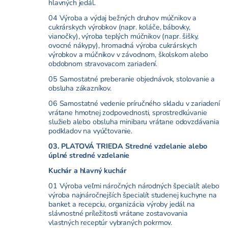
hlavných jedál.
04 Výroba a výdaj bežných druhov múčnikov a
cukrárskych výrobkov (napr. koláče, bábovky,
vianočky), výroba teplých múčnikov (napr. šišky,
ovocné nákypy), hromadná výroba cukrárskych
výrobkov a múčnikov v závodnom, školskom alebo
obdobnom stravovacom zariadení.
05 Samostatné preberanie objednávok, stolovanie a
obsluha zákazníkov.
06 Samostatné vedenie príručného skladu v zariadení
vrátane hmotnej zodpovednosti, sprostredkúvanie
služieb alebo obsluha minibaru vrátane odovzdávania
podkladov na vyúčtovanie.
03. PLATOVÁ TRIEDA Stredné vzdelanie alebo
úplné stredné vzdelanie
Kuchár a hlavný kuchár
01 Výroba veľmi náročných národných špecialít alebo
výroba najnáročnejších špecialít studenej kuchyne na
banket a recepciu, organizácia výroby jedál na
slávnostné príležitosti vrátane zostavovania
vlastných receptúr vybraných pokrmov.