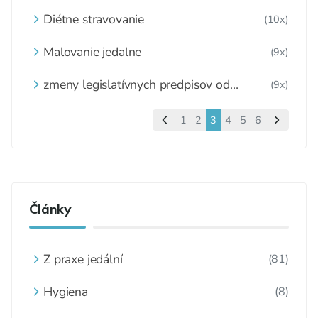
noriem v zdravom štýle.
Diétne stravovanie
(10x)
Malovanie jedalne
(9x)
zmeny legislatívnych predpisov od
(9x)
1.januára 2022
1
2
3
4
5
6
Články
Z praxe jedální
(81)
Hygiena
(8)