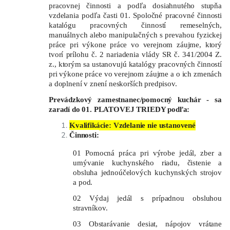
pracovnej činnosti a podľa dosiahnutého stupňa
vzdelania podľa časti 01. Spoločné pracovné činnosti
katalógu pracovných činností remeselných,
manuálnych alebo manipulačných s prevahou fyzickej
práce pri výkone práce vo verejnom záujme, ktorý
tvorí prílohu č. 2 nariadenia vlády
SR č. 341/2004 Z.
z., ktorým sa ustanovujú katalógy pracovných činností
pri výkone práce vo verejnom záujme a o ich zmenách
a doplnení v znení neskorších predpisov.
Prevádzkový zamestnanec/pomocný kuchár - sa
zaradí do 01.
PLATOVEJ TRIEDY podľa:
Kvalifikácie: Vzdelanie nie ustanovené
Činnosti:
01 Pomocná práca pri výrobe jedál, zber a
umývanie kuchynského riadu, čistenie a
obsluha jednoúčelových kuchynských strojov
a pod.
02 Výdaj jedál s prípadnou obsluhou
stravníkov.
03 Obstarávanie desiat, nápojov vrátane