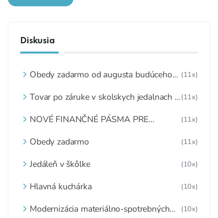
Diskusia
Obedy zadarmo od augusta budúceho
(11x)
roka skončia
Tovar po záruke v skolskych jedalnach v
(11x)
dôsledku mimoriadnych opatreni
súvisiacich s Covid-19,??Čo s ním??
NOVÉ FINANČNÉ PÁSMA PRE
(11x)
Školské zariadenia náhle zatvorené a
ŠKOLSKÉ STRAVOVANIE
tovar nespotrebovaný,čo s ním??
Obedy zadarmo
(11x)
Jedáleň v škôlke
(10x)
Hlavná kuchárka
(10x)
Modernizácia materiálno-spotrebných
(10x)