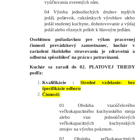
vyúčtovania zverených súm.
04 Výroba jednoduchých druhov teplých
jedál, polievok, cukrárskych výrobkov alebo
jedál studenej kuchyne, dohotovovanie a výdaj
jedál alebo rôznych príloh k hlavným jedlám.
Osobitnou požiadavkou pre výkon pracovnej
činnosti prevádzkový zamestnanec, kuchár v
zariadení školského stravovania je zdravotná a
odborná spôsobilosť na prácu s potravinami.
Kuchár sa zaradí do 02. PLATOVEJ TRIEDY
podľa:
Kvalifikácie :
Stredné vzdelanie- bez
špecifikácie odboru
Činnosti:
01 Obsluha viacúčelového
veľkokapacitného kuchynského stroja
alebo viac jednoúčelových
veľkokapacitných kuchynských
strojov na výrobu pokrmov.
02 Obsluha veľkokapacitných