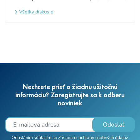
detí a nezaradených detí na
webovom sídle
Všetky diskusie
Nechcete prísť o žiadnu užitočnú
informáciu? Zaregistrujte sa k odberu
noviniek
Odoslať
Odosláním súhlasím so
Zásadami ochrany osobných údajov
.