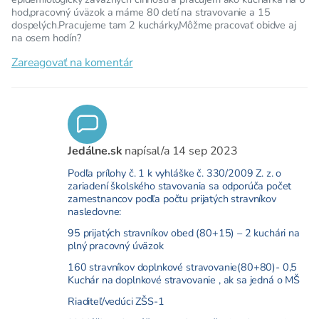
hod,pracovný úväzok a máme 80 detí na stravovanie a 15
dospelých.Pracujeme tam 2 kuchárky,Môžme pracovať obidve aj
na osem hodín?
Zareagovať na komentár
Jedálne.sk
napísal/a
14 sep 2023
Podľa prílohy č. 1 k vyhláške č. 330/2009 Z. z. o
zariadení školského stavovania sa odporúča počet
zamestnancov podľa počtu prijatých stravníkov
nasledovne:
95 prijatých stravníkov obed (80+15) – 2 kuchári na
plný pracovný úväzok
160 stravníkov doplnkové stravovanie(80+80)- 0,5
Kuchár na doplnkové stravovanie , ak sa jedná o MŠ
Riaditeľ/vedúci ZŠS-1