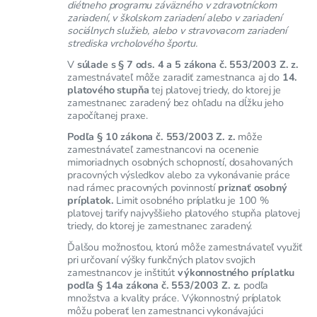
diétneho programu záväzného v zdravotníckom
zariadení, v školskom zariadení alebo v zariadení
sociálnych služieb, alebo v stravovacom zariadení
strediska vrcholového športu.
V
súlade s § 7 ods. 4 a 5 zákona č. 553/2003 Z. z.
zamestnávateľ môže zaradiť zamestnanca aj do
14.
platového stupňa
tej platovej triedy, do ktorej je
zamestnanec zaradený bez ohľadu na dĺžku jeho
započítanej praxe.
Podľa § 10 zákona č. 553/2003 Z. z.
môže
zamestnávateľ zamestnancovi na ocenenie
mimoriadnych osobných schopností, dosahovaných
pracovných výsledkov alebo za vykonávanie práce
nad rámec pracovných povinností
priznať osobný
príplatok.
Limit osobného príplatku je 100 %
platovej tarify najvyššieho platového stupňa platovej
triedy, do ktorej je zamestnanec zaradený.
Ďalšou možnosťou, ktorú môže zamestnávateľ využiť
pri určovaní výšky funkčných platov svojich
zamestnancov je inštitút
výkonnostného príplatku
podľa § 14a zákona č. 553/2003 Z. z.
podľa
množstva a kvality práce. Výkonnostný príplatok
môžu poberať len zamestnanci vykonávajúci