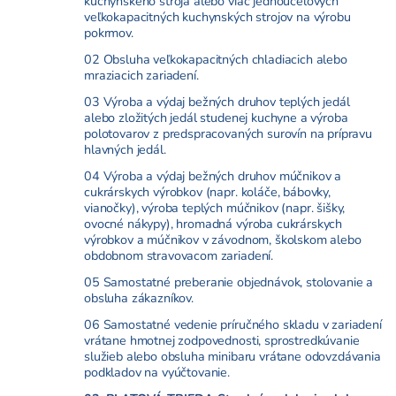
kuchynského stroja alebo viac jednoúčelových
veľkokapacitných kuchynských strojov na výrobu
pokrmov.
02 Obsluha veľkokapacitných chladiacich alebo
mraziacich zariadení.
03 Výroba a výdaj bežných druhov teplých jedál
alebo zložitých jedál studenej kuchyne a výroba
polotovarov z predspracovaných surovín na prípravu
hlavných jedál.
04 Výroba a výdaj bežných druhov múčnikov a
cukrárskych výrobkov (napr. koláče, bábovky,
vianočky), výroba teplých múčnikov (napr. šišky,
ovocné nákypy), hromadná výroba cukrárskych
výrobkov a múčnikov v závodnom, školskom alebo
obdobnom stravovacom zariadení.
05 Samostatné preberanie objednávok, stolovanie a
obsluha zákazníkov.
06 Samostatné vedenie príručného skladu v zariadení
vrátane hmotnej zodpovednosti, sprostredkúvanie
služieb alebo obsluha minibaru vrátane odovzdávania
podkladov na vyúčtovanie.