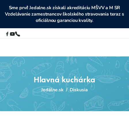
Sme prví! Jedalne.sk získali akreditáciu MŠVV a M SR
Vzdelávanie zamestnancov školského stravovania teraz s
oficiálnou garanciou kvality.
Hlavná kuchárka
Jedálne.sk
/
Diskusia