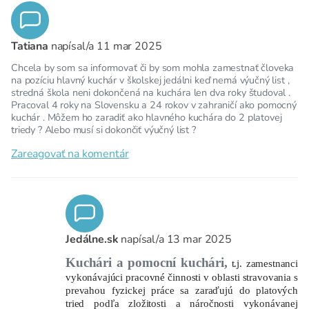
Tatiana
napísal/a
11 mar 2025
Chcela by som sa informovať či by som mohla zamestnať človeka
na pozíciu hlavný kuchár v školskej jedálni keď nemá výučný list ,
stredná škola neni dokončená na kuchára len dva roky študoval .
Pracoval 4 roky na Slovensku a 24 rokov v zahraničí ako pomocný
kuchár . Môžem ho zaradiť ako hlavného kuchára do 2 platovej
triedy ? Alebo musí si dokončiť výučný list ?
Zareagovať na komentár
Jedálne.sk
napísal/a
13 mar 2025
Kuchári a pomocní kuchári,
t.j. zamestnanci
vykonávajúci pracovné činnosti v oblasti stravovania s
prevahou fyzickej práce sa zaraďujú do platových
tried podľa zložitosti a náročnosti vykonávanej