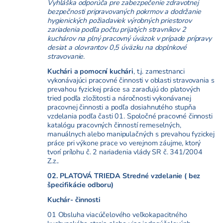
Vyhláška odporúča pre zabezpečenie zdravotnej
bezpečnosti pripravovaných pokrmov a dodržanie
hygienických požiadaviek výrobných priestorov
zariadenia podľa počtu prijatých stravníkov 2
kuchárov na plný pracovný úväzok v prípade prípravy
desiat a olovrantov 0,5 úväzku na doplnkové
stravovanie.
Kuchári a pomocní kuchári
, t.j. zamestnanci
vykonávajúci pracovné činnosti v oblasti stravovania s
prevahou fyzickej práce sa zaraďujú do platových
tried podľa zložitosti a náročnosti vykonávanej
pracovnej činnosti a podľa dosiahnutého stupňa
vzdelania podľa časti 01. Spoločné pracovné činnosti
katalógu pracovných činností remeselných,
manuálnych alebo manipulačných s prevahou fyzickej
práce pri výkone prace vo verejnom záujme, ktorý
tvorí prílohu č. 2 nariadenia vlády
SR č. 341/2004
Z.z..
02. PLATOVÁ TRIEDA Stredné vzdelanie ( bez
špecifikácie odboru)
Kuchár- činnosti
01 Obsluha viacúčelového veľkokapacitného