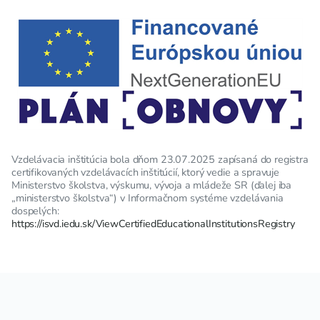
Vzdelávacia inštitúcia bola dňom 23.07.2025 zapísaná do registra
certifikovaných vzdelávacích inštitúcií, ktorý vedie a spravuje
Ministerstvo školstva, výskumu, vývoja a mládeže SR (ďalej iba
„ministerstvo školstva“) v Informačnom systéme vzdelávania
dospelých:
https://isvd.iedu.sk/ViewCertifiedEducationalInstitutionsRegistry