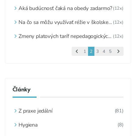
Aká budúcnosť čaká na obedy zadarmo?
(12x)
Na čo sa môžu využívať réžie v školskej
(12x)
jedálni
Zmeny platových taríf nepedagogických
(12x)
zamestnancov
1
2
3
4
5
Články
Z praxe jedální
(81)
Hygiena
(8)