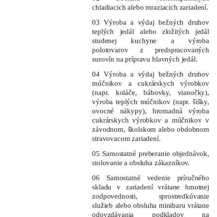
chladiacich alebo mraziacich zariadení.
03 Výroba a výdaj bežných druhov
teplých jedál alebo zložitých jedál
studenej kuchyne a výroba
polotovarov z predspracovaných
surovín na prípravu hlavných jedál.
04 Výroba a výdaj bežných druhov
múčnikov a cukrárskych výrobkov
(napr. koláče, bábovky, vianočky),
výroba teplých múčnikov (napr. šišky,
ovocné nákypy), hromadná výroba
cukrárskych výrobkov a múčnikov v
závodnom, školskom alebo obdobnom
stravovacom zariadení.
05 Samostatné preberanie objednávok,
stolovanie a obsluha zákazníkov.
06 Samostatné vedenie príručného
skladu v zariadení vrátane hmotnej
zodpovednosti, sprostredkúvanie
služieb alebo obsluha minibaru vrátane
odovzdávania podkladov na