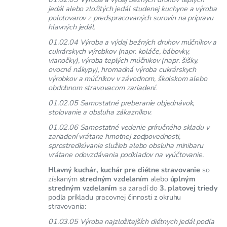
jedál alebo zložitých jedál studenej kuchyne a výroba
polotovarov z predspracovaných surovín na prípravu
hlavných jedál.
01.02.04 Výroba a výdaj bežných druhov múčnikov a
cukrárskych výrobkov (napr. koláče, bábovky,
vianočky), výroba teplých múčnikov (napr. šišky,
ovocné nákypy), hromadná výroba cukrárskych
výrobkov a múčnikov v závodnom, školskom alebo
obdobnom stravovacom zariadení.
01.02.05 Samostatné preberanie objednávok,
stolovanie a obsluha zákazníkov.
01.02.06 Samostatné vedenie príručného skladu v
zariadení vrátane hmotnej zodpovednosti,
sprostredkúvanie služieb alebo obsluha minibaru
vrátane odovzdávania podkladov na vyúčtovanie.
Hlavný kuchár, kuchár pre diétne stravovanie
so
získaným
stredným vzdelaním
alebo
úplným
stredným vzdelaním
sa zaradí do
3. platovej triedy
podľa príkladu pracovnej činnosti z okruhu
stravovania:
01.03.05 Výroba najzložitejších diétnych jedál podľa