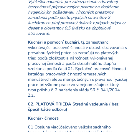
Vyhláška odporúča pre zabezpečenie zdravotnej
bezpečnosti pripravovaných pokrmov a dodržanie
hygienických požiadaviek výrobných priestorov
zariadenia podľa počtu prijatých stravníkov 2
kuchárov na plný pracovný úväzok v prípade prípravy
desiat a olovrantov 0,5 úväzku na doplnkové
stravovanie.
Kuchári a pomocní kuchári
, t.j. zamestnanci
vykonávajúci pracovné činnosti v oblasti stravovania s
prevahou fyzickej práce sa zaraďujú do platových
tried podľa zložitosti a náročnosti vykonávanej
pracovnej činnosti a podľa dosiahnutého stupňa
vzdelania podľa časti 01. Spoločné pracovné činnosti
katalógu pracovných činností remeselných,
manuálnych alebo manipulačných s prevahou fyzickej
práce pri výkone prace vo verejnom záujme, ktorý
tvorí prílohu č. 2 nariadenia vlády
SR č. 341/2004
Z.z..
02. PLATOVÁ TRIEDA Stredné vzdelanie ( bez
špecifikácie odboru)
Kuchár- činnosti
01 Obsluha viacúčelového veľkokapacitného