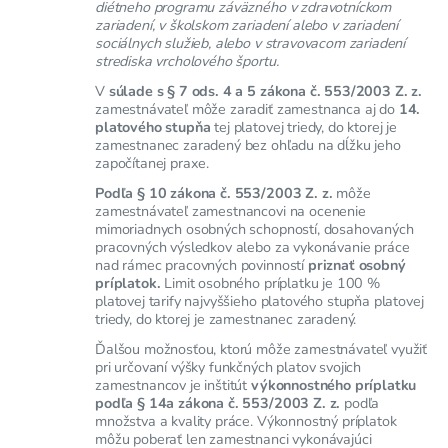
diétneho programu záväzného v zdravotníckom
zariadení, v školskom zariadení alebo v zariadení
sociálnych služieb, alebo v stravovacom zariadení
strediska vrcholového športu.
V
súlade s § 7 ods. 4 a 5 zákona č. 553/2003 Z. z.
zamestnávateľ môže zaradiť zamestnanca aj do
14.
platového stupňa
tej platovej triedy, do ktorej je
zamestnanec zaradený bez ohľadu na dĺžku jeho
započítanej praxe.
Podľa § 10 zákona č. 553/2003 Z. z.
môže
zamestnávateľ zamestnancovi na ocenenie
mimoriadnych osobných schopností, dosahovaných
pracovných výsledkov alebo za vykonávanie práce
nad rámec pracovných povinností
priznať osobný
príplatok.
Limit osobného príplatku je 100 %
platovej tarify najvyššieho platového stupňa platovej
triedy, do ktorej je zamestnanec zaradený.
Ďalšou možnosťou, ktorú môže zamestnávateľ využiť
pri určovaní výšky funkčných platov svojich
zamestnancov je inštitút
výkonnostného príplatku
podľa § 14a zákona č. 553/2003 Z. z.
podľa
množstva a kvality práce. Výkonnostný príplatok
môžu poberať len zamestnanci vykonávajúci