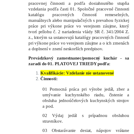
pracovnej činnosti a podľa dosiahnutého stupňa
vzdelania podľa časti 01. Spoločné pracovné činnosti
katalógu pracovných činností remeselných,
manuálnych alebo manipulačných s prevahou fyzickej
práce pri výkone práce vo verejnom záujme, ktorý
tvorí prílohu č. 2 nariadenia vlády
SR č. 341/2004 Z.
z., ktorým sa ustanovujú katalógy pracovných činností
pri výkone práce vo verejnom záujme a o ich zmenách
a doplnení v znení neskorších predpisov.
Prevádzkový zamestnanec/pomocný kuchár - sa
zaradí do 01.
PLATOVEJ TRIEDY podľa:
Kvalifikácie: Vzdelanie nie ustanovené
Činnosti:
01 Pomocná práca pri výrobe jedál, zber a
umývanie kuchynského riadu, čistenie a
obsluha jednoúčelových kuchynských strojov
a pod.
02 Výdaj jedál s prípadnou obsluhou
stravníkov.
03 Obstarávanie desiat, nápojov vrátane