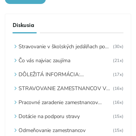
Diskusia
Stravovanie v školských jedálňach po
(30x)
8.2.2021
Čo vás najviac zaujíma
(21x)
DÔLEŽITÁ INFORMÁCIA:
(17x)
MATERIÁLNO - SPOTREBNÉ NORMY
A RECEPTÚRY
STRAVOVANIE ZAMESTNANCOV V
(16x)
ŠKOLSKEJ JEDÁLNI
Pracovné zaradenie zamestnancov
(16x)
školskej jedálne
Dotácie na podporu stravy
(15x)
Odmeňovanie zamestnancov
(15x)