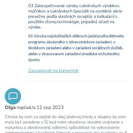
03 Zabezpečovanie výroby cukrárskych výrobkov,
múčnikov a cukrárskych špecialít na osobitné akcie
prevažne podľa vlastných receptúr a kalkulácií s
použitím rôznej technológie, prípadná účasť na
výrobe.
05 Výroba najzložitejších diétnych jedál podľa diétneho
programu záväzného v zdravotníckom zariadení, v
školskom zariadení alebo v zariadení sociálnych služieb,
alebo v stravovacom zariadení strediska vrcholového
športu
Zareagovať na komentár
Oľga
napísal/a
12 sep 2023
Chcela by som sa opýtať do akej platovej triedy a skupiny by som
mala byť zaradena v ŠJ ked mám ukončene stredné vzdelanie s
maturitou a absolvovanú odbornú spôsobilosť na vykonávanie
epidemiologicky závažných činností a pracujem ako kuchárka na 6