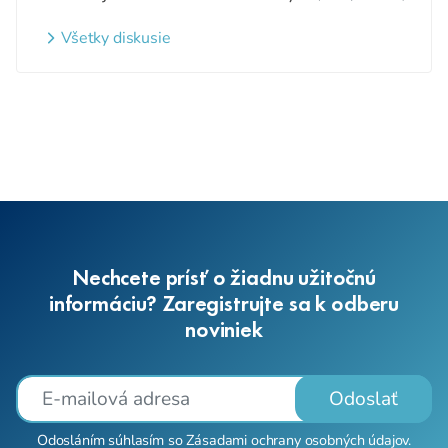
detí a nezaradených detí na
webovom sídle
Všetky diskusie
Nechcete prísť o žiadnu užitočnú
informáciu? Zaregistrujte sa k odberu
noviniek
Odoslať
Odosláním súhlasím so
Zásadami ochrany osobných údajov
.