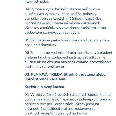
hlavných jedál.
04 Výroba a výdaj bežných druhov múčnikov a
cukrárskych výrobkov (napr. koláče, bábovky,
vianočky), výroba teplých múčnikov (napr. šišky,
ovocné nákypy), hromadná výroba cukrárskych
výrobkov a múčnikov v závodnom, školskom alebo
obdobnom stravovacom zariadení.
05 Samostatné preberanie objednávok, stolovanie a
obsluha zákazníkov.
06 Samostatné vedenie príručného skladu v zariadení
vrátane hmotnej zodpovednosti, sprostredkúvanie
služieb alebo obsluha minibaru vrátane odovzdávania
podkladov na vyúčtovanie.
03. PLATOVÁ TRIEDA Stredné vzdelanie alebo
úplné stredné vzdelanie
Kuchár a hlavný kuchár
01 Výroba veľmi náročných národných špecialít alebo
výroba najnáročnejších špecialít studenej kuchyne na
banket a recepciu, organizácia výroby jedál na
slávnostné príležitosti vrátane zostavovania
vlastných receptúr vybraných pokrmov.