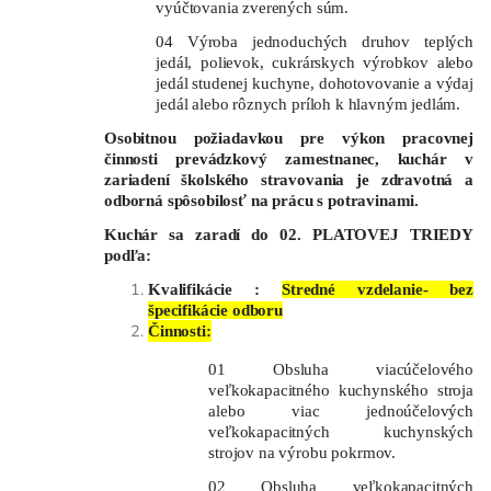
vyúčtovania zverených súm.
04 Výroba jednoduchých druhov teplých
jedál, polievok, cukrárskych výrobkov alebo
jedál studenej kuchyne, dohotovovanie a výdaj
jedál alebo rôznych príloh k hlavným jedlám.
Osobitnou požiadavkou pre výkon pracovnej
činnosti prevádzkový zamestnanec, kuchár v
zariadení školského stravovania je zdravotná a
odborná spôsobilosť na prácu s potravinami.
Kuchár sa zaradí do 02. PLATOVEJ TRIEDY
podľa:
Kvalifikácie :
Stredné vzdelanie- bez
špecifikácie odboru
Činnosti:
01 Obsluha viacúčelového
veľkokapacitného kuchynského stroja
alebo viac jednoúčelových
veľkokapacitných kuchynských
strojov na výrobu pokrmov.
02 Obsluha veľkokapacitných