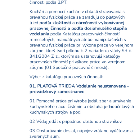
činnosti podľa 3.PT.
Kuchári a pomocní kuchári v oblasti stravovania s
prevahou fyzickej práce sa zaraďujú do platových
tried
podľa zložitosti a náročnosti vykonávanej
pracovnej činnosti a podľa dosiahnutého stupňa
vzdelania
podľa Katalógu pracovných činností
remeselných, manuálnych alebo manipulačných s
prevahou fyzickej práce pri výkone prace vo verejnom
záujme, ktorý tvorí prílohu č. 2 nariadenia vlády SR č.
341/2004 Z. z., ktorým sa ustanovujú katalógy
pracovných činností pri výkone práce vo verejnom
záujme (01 Spoločné pracovné činnosti).
Výber z katalógu pracovných činností:
01. PLATOVÁ TRIEDA Vzdelanie neustanovené –
prevádzkový zamestnanec
01 Pomocná práca pri výrobe jedál, zber a umývanie
kuchynského riadu, čistenie a obsluha jednoúčelových
kuchynských strojov a pod.
02 Výdaj jedál s prípadnou obsluhou stravníkov.
03 Obstarávanie desiat, nápojov vrátane vyúčtovania
zverených súm.