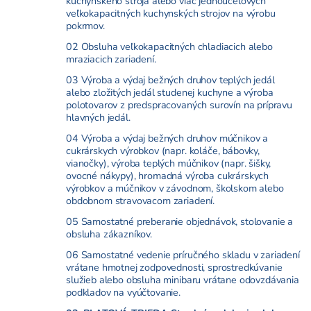
kuchynského stroja alebo viac jednoúčelových
veľkokapacitných kuchynských strojov na výrobu
pokrmov.
02 Obsluha veľkokapacitných chladiacich alebo
mraziacich zariadení.
03 Výroba a výdaj bežných druhov teplých jedál
alebo zložitých jedál studenej kuchyne a výroba
polotovarov z predspracovaných surovín na prípravu
hlavných jedál.
04 Výroba a výdaj bežných druhov múčnikov a
cukrárskych výrobkov (napr. koláče, bábovky,
vianočky), výroba teplých múčnikov (napr. šišky,
ovocné nákypy), hromadná výroba cukrárskych
výrobkov a múčnikov v závodnom, školskom alebo
obdobnom stravovacom zariadení.
05 Samostatné preberanie objednávok, stolovanie a
obsluha zákazníkov.
06 Samostatné vedenie príručného skladu v zariadení
vrátane hmotnej zodpovednosti, sprostredkúvanie
služieb alebo obsluha minibaru vrátane odovzdávania
podkladov na vyúčtovanie.