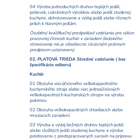
04 Výroba jednoduchých druhov teplých jedál,
polievok, cukrárskych výrobkov alebo jedál studenej
kuchyne, dohotovovanie a výdaj jedál alebo rôznych
príloh k hlavným jedlám.
Osobitný kvalifikačný predpoklad vzdelania pre výkon
pracovnej činnosti kuchár v zariadení školského
stravovania nie je všeobecne záväzným právnym
predpisom ustanovený.
02. PLATOVÁ TRIEDA Stredné vzdelanie ( bez
špecifikácie odboru)
Kuchár
01 Obsluha viacúčelového veľkokapacitného
kuchynského stroja alebo viac jednoúčelových
veľkokapacitných kuchynských strojov na výrobu
pokrmov.
02 Obsluha veľkokapacitných chladiacich alebo
mraziacich zariadení.
03 Výroba a výdaj bežných druhov teplých jedál
alebo zložitých jedál studenej kuchyne a výroba
polotovarov z predspracovaných surovín na prípravu