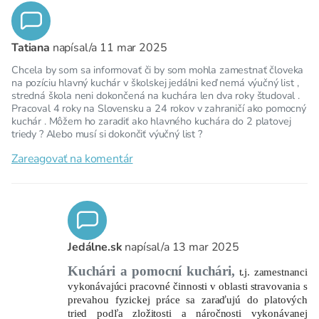
Tatiana
napísal/a
11 mar 2025
Chcela by som sa informovať či by som mohla zamestnať človeka
na pozíciu hlavný kuchár v školskej jedálni keď nemá výučný list ,
stredná škola neni dokončená na kuchára len dva roky študoval .
Pracoval 4 roky na Slovensku a 24 rokov v zahraničí ako pomocný
kuchár . Môžem ho zaradiť ako hlavného kuchára do 2 platovej
triedy ? Alebo musí si dokončiť výučný list ?
Zareagovať na komentár
Jedálne.sk
napísal/a
13 mar 2025
Kuchári a pomocní kuchári,
t.j. zamestnanci
vykonávajúci pracovné činnosti v oblasti stravovania s
prevahou fyzickej práce sa zaraďujú do platových
tried podľa zložitosti a náročnosti vykonávanej