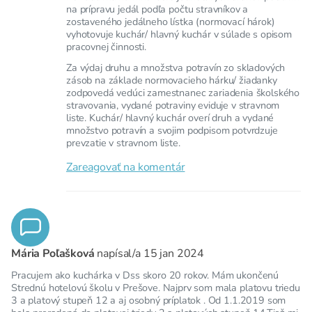
na prípravu jedál podľa počtu stravníkov a
zostaveného jedálneho lístka (normovací hárok)
vyhotovuje kuchár/ hlavný kuchár v súlade s opisom
pracovnej činnosti.
Za výdaj druhu a množstva potravín zo skladových
zásob na základe normovacieho hárku/ žiadanky
zodpovedá vedúci zamestnanec zariadenia školského
stravovania, vydané potraviny eviduje v stravnom
liste. Kuchár/ hlavný kuchár overí druh a vydané
množstvo potravín a svojim podpisom potvrdzuje
prevzatie v stravnom liste.
Zareagovať na komentár
Mária Poľašková
napísal/a
15 jan 2024
Pracujem ako kuchárka v Dss skoro 20 rokov. Mám ukončenú
Strednú hotelovú školu v Prešove. Najprv som mala platovu triedu
3 a platový stupeň 12 a aj osobný príplatok . Od 1.1.2019 som