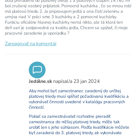
bola preradená do platovej triedy 2 a platových stupeň 14.Tiež mi
bol zrušený osobný príplatok. Pomocná kuchárka , čo so mnou robí
má platovú triedu 2. Ja pripravujem jedlá a ona čistí zeleninu a
umýva riad. V práci sme 3 kuchárky a 2 pomocné kuchárky.
Funkciu oficiálne hlavnej kuchárky nemá nikto, ale tá ktorá ten
deň varí je zodpovedná za kvalitu jedla, Chcem sa spýtať, či moje
pracovné zaradenie je vporiadku ?
Zareagovať na komentár
Jedálne.sk
napísal/a
23 jan 2024
Aby mohol byť zamestnanec zaradený do určitej
platovej triedy musí spĺňať požadovanú kvalifikáciu a
vykonávať činnosti uvedené v katalógu pracovných
činností.
Pokiaľ sa zamestnávateľ rozhodne preradiť
zamestnanca do nižšej platovej triedy, môže tak
urobiť len s jeho súhlasom. Podľa kvalifikácie môžete
byť zaradená do 3. platovej triedy, ak vykonávate