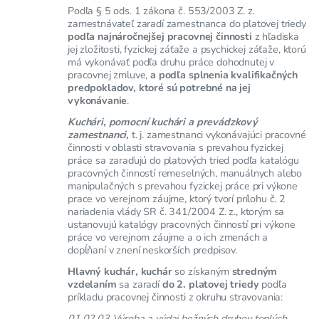
Podľa § 5 ods. 1 zákona č. 553/2003 Z. z.
zamestnávateľ zaradí zamestnanca do platovej triedy
podľa najnáročnejšej pracovnej činnosti
z hľadiska
jej zložitosti, fyzickej záťaže a psychickej záťaže, ktorú
má vykonávať podľa druhu práce dohodnutej v
pracovnej zmluve,
a podľa splnenia kvalifikačných
predpokladov, ktoré sú potrebné na jej
vykonávanie
.
Kuchári, pomocní kuchári a prevádzkový
zamestnanci,
t. j. zamestnanci vykonávajúci pracovné
činnosti v oblasti stravovania s prevahou fyzickej
práce sa zaraďujú do platových tried podľa katalógu
pracovných činností remeselných, manuálnych alebo
manipulačných s prevahou fyzickej práce pri výkone
prace vo verejnom záujme, ktorý tvorí prílohu č. 2
nariadenia vlády SR č. 341/2004 Z. z., ktorým sa
ustanovujú katalógy pracovných činností pri výkone
práce vo verejnom záujme a o ich zmenách a
dopĺňaní v znení neskorších predpisov.
Hlavný kuchár, kuchár
so získaným
stredným
vzdelaním
sa zaradí
do 2. platovej triedy
podľa
príkladu pracovnej činnosti z okruhu stravovania:
01.02.03 Výroba a výdaj bežných druhov teplých