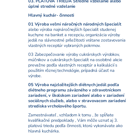
03. PLATOVÁ TRIEDA Stredné vzdelanie alebo
úplné stredné vzdelanie
Hlavný kuchár- činnosti
01 Výroba veľmi náročných národných špecialít
alebo výroba najnáročnejších špecialít studenej
kuchyne na banket a recepciu, organizácia výroby
jedál na slávnostné príležitosti vrátane zostavovania
vlastných receptúr vybraných pokrmov.
03 Zabezpečovanie výroby cukrárskych výrobkov,
múčnikov a cukrárskych špecialít na osobitné akcie
prevažne podľa vlastných receptúr a kalkulácií s
použitím rôznej technológie, prípadná účasť na
výrobe.
05 Výroba najzložitejších diétnych jedál podľa
diétneho programu záväzného v zdravotníckom
zariadení, v školskom zariadení alebo v zariadení
sociálnych služieb, alebo v stravovacom zariadení
strediska vrcholového športu.
Zamestnávateľ , vzhľadom k tomu , že spĺňate
kvalifikačné predpoklady , Vám môže uznať aj 3.
platovú triedu podľa činnosti, ktorú vykonávate ako
hlavná kuchárka.