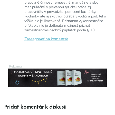
pracovné činnosti remeselné, manuálne alebo
manipulačné s prevahou fyzickej práce, t.j.
pracovníčky v prevádzke, pomocné kuchárky,
kuchárky, ale aj školníci, údržbári, vodiči a pod. Jeho
výška nie je limitovaná. Priznaním výkonnostného
príplatku nie je dotknutá možnosť priznať
zamestnancovi osobný príplatok podľa § 10.
Zareagovať na komentár
Pridať komentár k diskusii