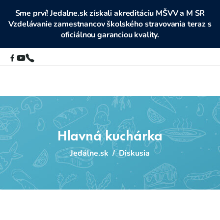
Sme prví! Jedalne.sk získali akreditáciu MŠVV a M SR
Vzdelávanie zamestnancov školského stravovania teraz s
oficiálnou garanciou kvality.
Hlavná kuchárka
Jedálne.sk
/
Diskusia