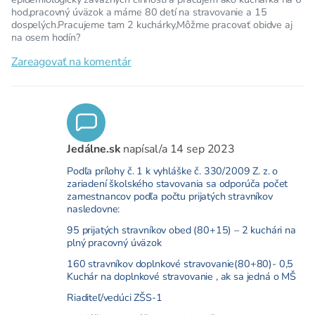
hod,pracovný úväzok a máme 80 detí na stravovanie a 15
dospelých.Pracujeme tam 2 kuchárky,Môžme pracovať obidve aj
na osem hodín?
Zareagovať na komentár
Jedálne.sk
napísal/a
14 sep 2023
Podľa prílohy č. 1 k vyhláške č. 330/2009 Z. z. o
zariadení školského stavovania sa odporúča počet
zamestnancov podľa počtu prijatých stravníkov
nasledovne:
95 prijatých stravníkov obed (80+15) – 2 kuchári na
plný pracovný úväzok
160 stravníkov doplnkové stravovanie(80+80)- 0,5
Kuchár na doplnkové stravovanie , ak sa jedná o MŠ
Riaditeľ/vedúci ZŠS-1