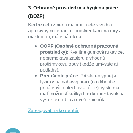
3. Ochranné prostriedky a hygiena práce
(BOZP)
Keďže celú zmenu manipulujete s vodou,
agresívnymi čistiacimi prostriedkami na rúry a
mastnotou, máte nárok na:
OOPP (Osobné ochranné pracovné
prostriedky):
Kvalitné gumové rukavice,
nepremokavú zásteru a vhodnú
protišmykovú obuv (keďže umývate aj
podlahy).
Prerušenie práce:
Pri stereotypnej a
fyzicky namáhavej práci (čo drhnutie
pripálených plechov a rúr je) by ste mali
mať možnosť krátkych mikroprestávok na
vystretie chrbta a uvoľnenie rúk.
Zareagovať na komentár