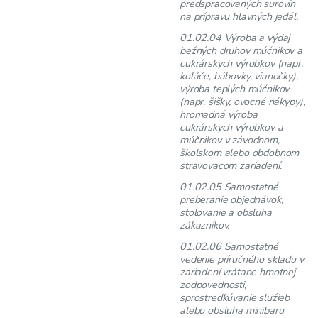
predspracovaných surovín
na prípravu hlavných jedál.
01.02.04 Výroba a výdaj
bežných druhov múčnikov a
cukrárskych výrobkov (napr.
koláče, bábovky, vianočky),
výroba teplých múčnikov
(napr. šišky, ovocné nákypy),
hromadná výroba
cukrárskych výrobkov a
múčnikov v závodnom,
školskom alebo obdobnom
stravovacom zariadení.
01.02.05 Samostatné
preberanie objednávok,
stolovanie a obsluha
zákazníkov.
01.02.06 Samostatné
vedenie príručného skladu v
zariadení vrátane hmotnej
zodpovednosti,
sprostredkúvanie služieb
alebo obsluha minibaru