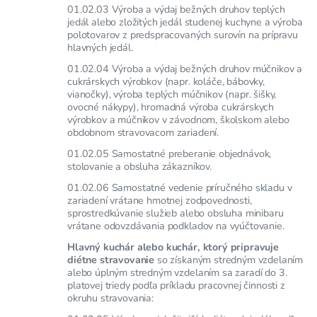
01.02.03 Výroba a výdaj bežných druhov teplých
jedál alebo zložitých jedál studenej kuchyne a výroba
polotovarov z predspracovaných surovín na prípravu
hlavných jedál.
01.02.04 Výroba a výdaj bežných druhov múčnikov a
cukrárskych výrobkov (napr. koláče, bábovky,
vianočky), výroba teplých múčnikov (napr. šišky,
ovocné nákypy), hromadná výroba cukrárskych
výrobkov a múčnikov v závodnom, školskom alebo
obdobnom stravovacom zariadení.
01.02.05 Samostatné preberanie objednávok,
stolovanie a obsluha zákazníkov.
01.02.06 Samostatné vedenie príručného skladu v
zariadení vrátane hmotnej zodpovednosti,
sprostredkúvanie služieb alebo obsluha minibaru
vrátane odovzdávania podkladov na vyúčtovanie.
Hlavný kuchár alebo kuchár, ktorý pripravuje
diétne stravovanie
so získaným stredným vzdelaním
alebo úplným stredným vzdelaním sa zaradí do 3.
platovej triedy podľa príkladu pracovnej činnosti z
okruhu stravovania: