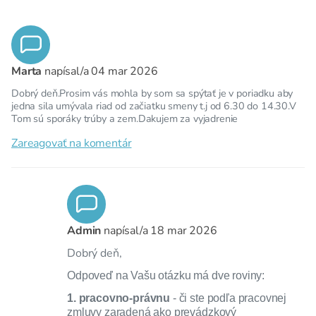
Marta
napísal/a
04 mar 2026
Dobrý deň.Prosim vás mohla by som sa spýtať je v poriadku aby
jedna sila umývala riad od začiatku smeny t.j od 6.30 do 14.30.V
Tom sú sporáky trúby a zem.Dakujem za vyjadrenie
Zareagovať na komentár
Admin
napísal/a
18 mar 2026
Dobrý deň,
Odpoveď na Vašu otázku má dve roviny:
1. pracovno-právnu
- či ste podľa pracovnej
zmluvy zaradená ako prevádzkový