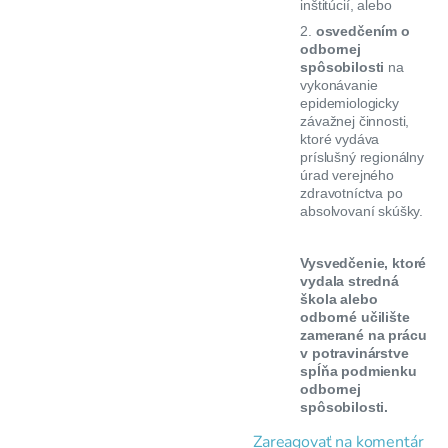
inštitúcií, alebo
2.
osvedčením o
odbornej
spôsobilosti
na
vykonávanie
epidemiologicky
závažnej činnosti,
ktoré vydáva
príslušný regionálny
úrad verejného
zdravotníctva po
absolvovaní skúšky.
Vysvedčenie, ktoré
vydala stredná
škola alebo
odborné učilište
zamerané na prácu
v potravinárstve
spĺňa podmienku
odbornej
spôsobilosti.
Zareagovať na komentár