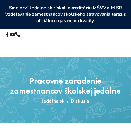
Sme prví! Jedalne.sk získali akreditáciu MŠVV a M SR
Vzdelávanie zamestnancov školského stravovania teraz s
oficiálnou garanciou kvality.
Pracovné zaradenie
zamestnancov školskej jedálne
Jedálne.sk
/
Diskusia