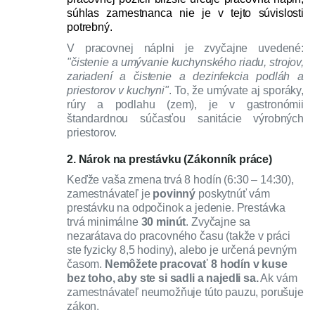
súhlas zamestnanca nie je v tejto súvislosti
potrebný.
V pracovnej náplni je zvyčajne uvedené:
"čistenie a umývanie kuchynského riadu, strojov,
zariadení a čistenie a dezinfekcia podláh a
priestorov v kuchyni"
. To, že umývate aj sporáky,
rúry a podlahu (zem), je v gastronómii
štandardnou súčasťou sanitácie výrobných
priestorov.
2. Nárok na prestávku (Zákonník práce)
Keďže vaša zmena trvá 8 hodín (6:30 – 14:30),
zamestnávateľ je
povinný
poskytnúť vám
prestávku na odpočinok a jedenie. Prestávka
trvá minimálne
30 minút
. Zvyčajne sa
nezarátava do pracovného času (takže v práci
ste fyzicky 8,5 hodiny), alebo je určená pevným
časom.
Nemôžete pracovať 8 hodín v kuse
bez toho, aby ste si sadli a najedli sa.
Ak vám
zamestnávateľ neumožňuje túto pauzu, porušuje
zákon.