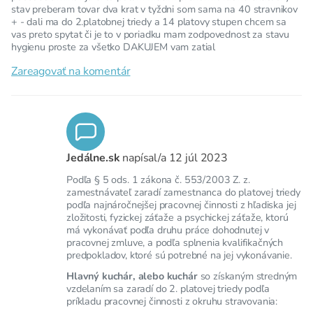
stav preberam tovar dva krat v tyždni som sama na 40 stravnikov
+ - dali ma do 2.platobnej triedy a 14 platovy stupen chcem sa
vas preto spytat či je to v poriadku mam zodpovednost za stavu
hygienu proste za všetko DAKUJEM vam zatial
Zareagovať na komentár
Jedálne.sk
napísal/a
12 júl 2023
Podľa § 5 ods. 1 zákona č. 553/2003 Z. z.
zamestnávateľ zaradí zamestnanca do platovej triedy
podľa najnáročnejšej pracovnej činnosti z hľadiska jej
zložitosti, fyzickej záťaže a psychickej záťaže, ktorú
má vykonávať podľa druhu práce dohodnutej v
pracovnej zmluve, a podľa splnenia kvalifikačných
predpokladov, ktoré sú potrebné na jej vykonávanie.
Hlavný kuchár, alebo kuchár
so získaným stredným
vzdelaním sa zaradí do 2. platovej triedy podľa
príkladu pracovnej činnosti z okruhu stravovania: