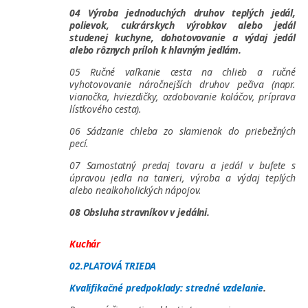
04 Výroba jednoduchých druhov teplých jedál,
polievok, cukrárskych výrobkov alebo jedál
studenej kuchyne, dohotovovanie a výdaj jedál
alebo rôznych príloh k hlavným jedlám.
05 Ručné vaľkanie cesta na chlieb a ručné
vyhotovovanie náročnejších druhov pečiva (napr.
vianočka, hviezdičky, ozdobovanie koláčov, príprava
lístkového cesta).
06 Sádzanie chleba zo slamienok do priebežných
pecí.
07 Samostatný predaj tovaru a jedál v bufete s
úpravou jedla na tanieri, výroba a výdaj teplých
alebo nealkoholických nápojov.
08 Obsluha stravníkov v jedálni.
Kuchár
02.PLATOVÁ TRIEDA
Kvalifikačné predpoklady: stredné vzdelanie
.