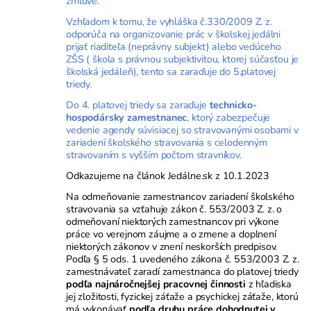
zmluve.
Vzhľadom k tomu, že vyhláška č.330/2009 Z. z.
odporúča na organizovanie prác v školskej jedálni
prijať riaditeľa (neprávny subjekt) alebo vedúceho
ZŠS ( škola s právnou subjektivitou, ktorej súčasťou je
školská jedáleň), tento sa zaraďuje do 5.platovej
triedy.
Do 4. platovej triedy sa zaraďuje
technicko-
hospodársky zamestnanec
, ktorý zabezpečuje
vedenie agendy súvisiacej so stravovanými osobami v
zariadení školského stravovania s celodenným
stravovaním s vyšším počtom stravníkov.
Odkazujeme na
článok Jedálne.sk z 10.1.2023
Na odmeňovanie zamestnancov zariadení školského
stravovania sa vzťahuje zákon č. 553/2003 Z. z. o
odmeňovaní niektorých zamestnancov pri výkone
práce vo verejnom záujme a o zmene a doplnení
niektorých zákonov v znení neskorších predpisov.
Podľa § 5 ods. 1 uvedeného zákona č. 553/2003 Z. z.
zamestnávateľ zaradí zamestnanca do platovej triedy
podľa najnáročnejšej pracovnej činnosti
z hľadiska
jej zložitosti, fyzickej záťaže a psychickej záťaže, ktorú
má vykonávať
podľa druhu práce dohodnutej v