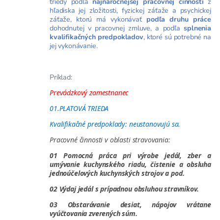
triedy podľa
najnáročnejšej pracovnej činnosti
z
hľadiska jej zložitosti, fyzickej záťaže a psychickej
záťaže, ktorú má vykonávať
podľa druhu práce
dohodnutej v pracovnej zmluve, a podľa
splnenia
kvalifikačných predpokladov
, ktoré sú potrebné na
jej vykonávanie.
Príklad:
Prevádzkový zamestnanec
01.PLATOVÁ TRIEDA
Kvalifikačné predpoklady: neustanovujú sa.
Pracovné činnosti v oblasti stravovania:
01 Pomocná práca pri výrobe jedál, zber a
umývanie kuchynského riadu, čistenie a obsluha
jednoúčelových kuchynských strojov a pod.
02 Výdaj jedál s prípadnou obsluhou stravníkov.
03 Obstarávanie desiat, nápojov vrátane
vyúčtovania zverených súm.