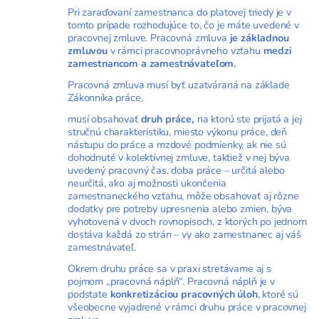
Pri zaraďovaní zamestnanca do platovej triedy je v
tomto prípade rozhodujúce to, čo je máte uvedené v
pracovnej zmluve. Pracovná zmluva
je základnou
zmluvou
v rámci pracovnoprávneho vzťahu
medzi
zamestnancom a zamestnávateľom.
Pracovná zmluva musí byť uzatváraná na základe
Zákonníka práce,
musí obsahovať
druh práce,
na ktorú ste prijatá a jej
stručnú charakteristiku, miesto výkonu práce, deň
nástupu do práce a mzdové podmienky, ak nie sú
dohodnuté v kolektívnej zmluve, taktiež v nej býva
uvedený pracovný čas, doba práce – určitá alebo
neurčitá, ako aj možnosti ukončenia
zamestnaneckého vzťahu, môže obsahovať aj rôzne
dodatky pre potreby upresnenia alebo zmien, býva
vyhotovená v dvoch rovnopisoch, z ktorých po jednom
dostáva každá zo strán – vy ako zamestnanec aj váš
zamestnávateľ.
Okrem druhu práce sa v praxi stretávame aj s
pojmom „pracovná náplň“. Pracovná náplň je v
podstate
konkretizáciou pracovných úloh
, ktoré sú
všeobecne vyjadrené v rámci druhu práce v pracovnej