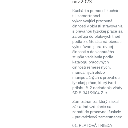
nov 2023
K
uchári a pomocní kuchári,
t.j. zamestnanci
vykonávajúci pracovné
činnosti v oblasti stravovania
s prevahou fyzickej práce sa
zaraďujú do platových tried
podľa zložitosti a náročnosti
vykonávanej pracovnej
činnosti a dosiahnutého
stupňa vzdelania podľa
katalógu pracovných
činností remeselných,
manuálnych alebo
manipulačných s prevahou
fyzickej práce, ktorý tvorí
prílohu č. 2 nariadenia vlády
SR č. 341/2004 Z. z..
Zamestnanec, ktorý získal
základné vzdelanie sa
zaradí do pracovnej funkcie
- prevádzkový zamestnanec
01. PLATOVÁ TRIEDA -