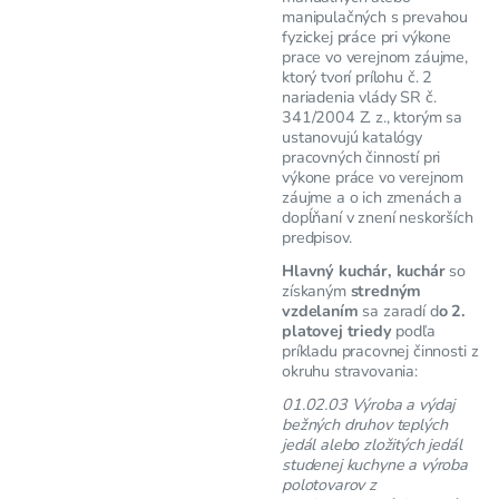
manipulačných s prevahou
fyzickej práce pri výkone
prace vo verejnom záujme,
ktorý tvorí prílohu č. 2
nariadenia vlády SR č.
341/2004 Z. z., ktorým sa
ustanovujú katalógy
pracovných činností pri
výkone práce vo verejnom
záujme a o ich zmenách a
dopĺňaní v znení neskorších
predpisov.
Hlavný kuchár, kuchár
so
získaným
stredným
vzdelaním
sa zaradí d
o 2.
platovej triedy
podľa
príkladu pracovnej činnosti z
okruhu stravovania:
01.02.03 Výroba a výdaj
bežných druhov teplých
jedál alebo zložitých jedál
studenej kuchyne a výroba
polotovarov z