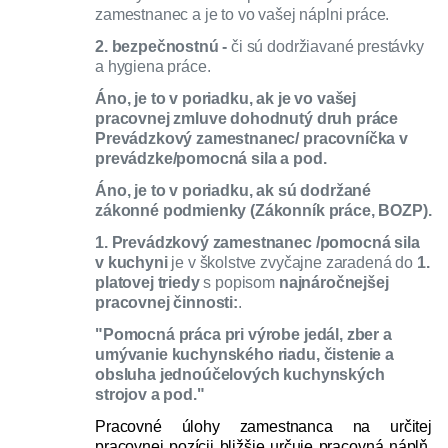
zamestnanec a je to vo vašej náplni práce.
2. bezpečnostnú -
či sú dodržiavané prestávky
a hygiena práce.
Áno, je to v poriadku, ak je vo vašej
pracovnej zmluve dohodnutý druh práce
Prevádzkový zamestnanec/ pracovníčka v
prevádzke/pomocná sila a pod.
Áno, je to v poriadku, ak sú dodržané
zákonné podmienky (Zákonník práce, BOZP).
1. Prevádzkový zamestnanec /pomocná sila
v kuchyni
je v školstve zvyčajne zaradená do
1.
platovej triedy
s popisom
najnáročnejšej
pracovnej činnosti:
.
"Pomocná práca pri výrobe jedál, zber a
umývanie kuchynského riadu, čistenie a
obsluha jednoúčelových kuchynských
strojov a pod."
Pracovné úlohy zamestnanca na určitej
pracovnej pozícii bližšie určuje pracovná náplň,