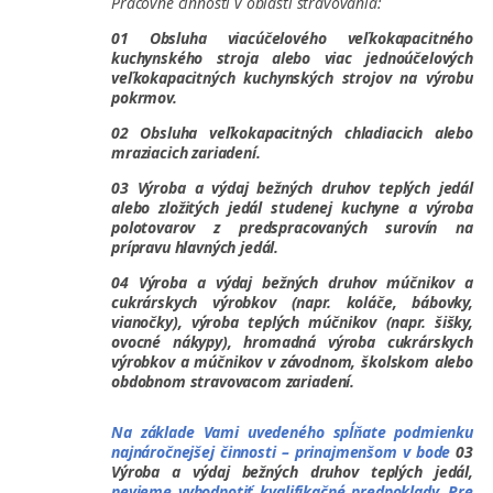
Pracovné činnosti v oblasti stravovania:
01 Obsluha viacúčelového veľkokapacitného
kuchynského stroja alebo viac jednoúčelových
veľkokapacitných kuchynských strojov na výrobu
pokrmov.
02 Obsluha veľkokapacitných chladiacich alebo
mraziacich zariadení.
03 Výroba a výdaj bežných druhov teplých jedál
alebo zložitých jedál studenej kuchyne a výroba
polotovarov z predspracovaných surovín na
prípravu hlavných jedál.
04 Výroba a výdaj bežných druhov múčnikov a
cukrárskych výrobkov (napr. koláče, bábovky,
vianočky), výroba teplých múčnikov (napr. šišky,
ovocné nákypy), hromadná výroba cukrárskych
výrobkov a múčnikov v závodnom, školskom alebo
obdobnom stravovacom zariadení.
Na základe Vami uvedeného spĺňate podmienku
najnáročnejšej činnosti – prinajmenšom v bode
03
Výroba a výdaj bežných druhov teplých jedál,
nevieme
vyhodnotiť
kvalifikačné predpoklady. Pre