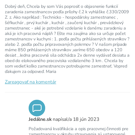
Dobrý deň, Chcela by som Vás poprosiť o objasnenie funkcií
zaradenia zamestnancov podľa prílohy č.2 k vyhláške č.330/2009
Z. z. Ako napríklad : Technicko - hospodársky zamestnanec ,
šéfkuchár , prvý kuchár , kuchár , zaučený kuchár , prevádzkový
zamestnanec - aké je potrebné vzdelanie k danému zaradeniu a
aká je ich pracovná náplň ? Ešte ma zaujíma ako sa určuje počet
zamestnancov v kuchyni : 1. podľa počtu prihlásených stravníkov ?
alebo 2. podľa počtu pripravovaných pokrmov ? V našom prípade
máme 850 prihlásených stravníkov ,varíme 650 obedov a 120
desiat , Jedna pracovná sila odchádza 2x denne vydávať desiatu a
obed do elokovaného pracoviska vzdialeného 3 km . Chcela by
som vedieť koľko zamestnancov potrebujeme zamestnať. Vopred
ďakujem za odpoveď. Maria
Zareagovať na komentár
Jedálne.sk
napísal/a
18 jún 2023
Požadovaná kvalifikácia a opis pracovnej činnosti pre
zamestnancov v okruhu stravovania sú ustanovené