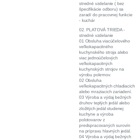
stredné vzdelanie ( bez
špecifikácie odboru) sa
zaradí do pracovnej funkcie
- kuchár
02. PLATOVÁ TRIEDA -
stredné vzdelanie
01 Obsluha viacúčelového
veľkokapacitného
kuchynského stroja alebo
viac jednoúčelových
veľkokapacitných
kuchynských strojov na
výrobu pokrmov.
02 Obsluha
veľkokapacitných chladiacich
alebo mraziacich zariadení.
03 Výroba a výdaj bežných
druhov teplých jedál alebo
zložitých jedál studenej
kuchyne a výroba
polotovarov z
predspracovaných surovín
na prípravu hlavných jedál.
04 Výroba a výdaj bežných