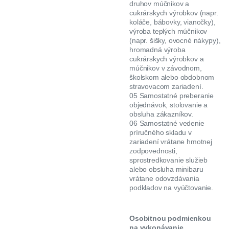
druhov múčnikov a
cukrárskych výrobkov (napr.
koláče, bábovky, vianočky),
výroba teplých múčnikov
(napr. šišky, ovocné nákypy),
hromadná výroba
cukrárskych výrobkov a
múčnikov v závodnom,
školskom alebo obdobnom
stravovacom zariadení.
05 Samostatné preberanie
objednávok, stolovanie a
obsluha zákazníkov.
06 Samostatné vedenie
príručného skladu v
zariadení vrátane hmotnej
zodpovednosti,
sprostredkovanie služieb
alebo obsluha minibaru
vrátane odovzdávania
podkladov na vyúčtovanie.
Osobitnou podmienkou
na vykonávanie