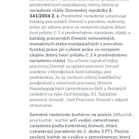
prostredníctvom podzákonnej normy, ktorou je
nariadenie vlády Slovenskej republiky
č.
341/2004 Z. z.
Predmetné nariadenie ustanovuje
katalóg pracovných činností s prevahou duševnej
práce pri výkone práce vo verejnom záujme (ktorý
tvorí prílohu č. 1 k predmetnému nariadeniu vlády) a
katalóg pracovných činností remeselných,
manuálnych alebo manipulačných s prevahou
fyzickej práce pri výkone práce vo verejnom
záujme (ktorý tvorí prílohu č. 2 k predmetnému
nariadeniu vlády)
. Na určenie najnáročnejšej
pracovnej činnosti sa uplatní pracovná činnosť
uvedená v ktorejkoľvek časti katalógu pod
podmienkou, že sa zachová určený kvalifikačný
predpoklad a náročnosť pracovnej činnosti.
Nepedagogických zamestnancov škôl a školských
zariadení sa týka časť katalógu 01. Spoločné
pracovné činnosti , časť Pracovné činnosti v oblasti
stravovania.
Samotné rozdelenie kuchárov na pozície
šéfkuchár ,
prvý kuchár , kuchár
určí vedúci zamestnanec
zariadenia podľa konkrétnej činnosti, ktorú
vykonávajú (zaradenie do 2. alebo 3.PT). Pozícia
zaučený kuchár sa využíva u zamestnancov, ktorý