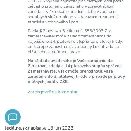
01.03.05 Výroba najzložitejších diétnych jedál podľa
diétneho programu záväzného v zdravotníckom
zariadení, v školskom zariadení alebo v zariadení
sociálnych služieb, alebo v stravovacom zariadení
strediska vrcholového športu.
Podľa § 7 ods. 4 a 5 zákona č. 553/2003 Z. z.
zamestnávateľ môže zaradiť zamestnanca do
najvyššieho 14. platového stupňa tej platovej triedy,
do ktorej je zamestnanec zaradený bez ohľadu na
dĺžku jeho započítanej praxe.
Na základe uvedeného je Vaše zaradenie do
2.platovej triedy a 14.platového stupňa správne.
Zamestnávateľ však môže prehodnotiť Vaše
zaradenie do 3. platovej triedy v prípade prípravy
diétnych jedál v ZŠS.
Zareagovať na komentár
Jedálne.sk
napísal/a
18 jún 2023