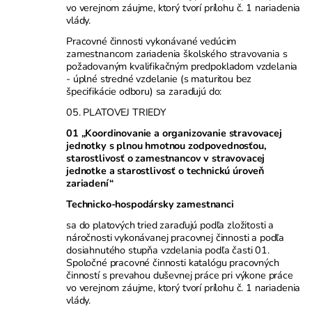
vo verejnom záujme, ktorý tvorí prílohu č. 1 nariadenia
vlády.
Pracovné činnosti vykonávané vedúcim
zamestnancom zariadenia školského stravovania s
požadovaným kvalifikačným predpokladom vzdelania
- úplné stredné vzdelanie (s maturitou bez
špecifikácie odboru) sa zaraďujú do:
05. PLATOVEJ TRIEDY
01 „Koordinovanie a organizovanie stravovacej
jednotky s plnou hmotnou zodpovednosťou,
starostlivosť o zamestnancov v stravovacej
jednotke a starostlivosť o technickú úroveň
zariadení“
Technicko-hospodársky zamestnanci
sa do platových tried zaraďujú podľa zložitosti a
náročnosti vykonávanej pracovnej činnosti a podľa
dosiahnutého stupňa vzdelania podľa časti 01.
Spoločné pracovné činnosti katalógu pracovných
činností s prevahou duševnej práce pri výkone práce
vo verejnom záujme, ktorý tvorí prílohu č. 1 nariadenia
vlády.