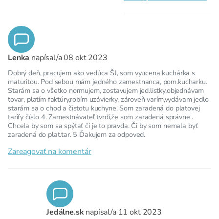
Lenka
napísal/a
08 okt 2023
Dobrý deň, pracujem ako vedúca ŠJ, som vyucena kuchárka s
maturitou. Pod sebou mám jedného zamestnanca, pom.kucharku.
Starám sa o všetko normujem, zostavujem jed.listky,objednávam
tovar, platím faktúry,robím uzávierky, zároveň varím,vydávam jedlo
starám sa o chod a čistotu kuchyne. Som zaradená do platovej
tarify číslo 4. Zamestnávateľ tvrdí,že som zaradená správne .
Chcela by som sa spýtať či je to pravda. Či by som nemala byť
zaradená do plat.tar. 5 Ďakujem za odpoveď.
Zareagovať na komentár
Jedálne.sk
napísal/a
11 okt 2023