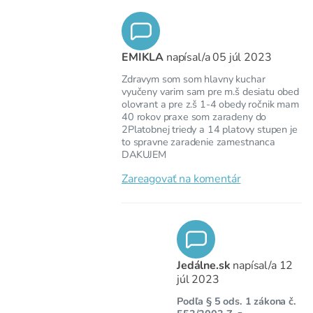
EMIKLA
napísal/a
05 júl 2023
Zdravym som som hlavny kuchar
vyučeny varim sam pre m.š desiatu obed
olovrant a pre z.š 1-4 obedy ročnik mam
40 rokov praxe som zaradeny do
2Platobnej triedy a 14 platovy stupen je
to spravne zaradenie zamestnanca
DAKUJEM
Zareagovať na komentár
Jedálne.sk
napísal/a
12
júl 2023
Podľa § 5 ods. 1 zákona č.