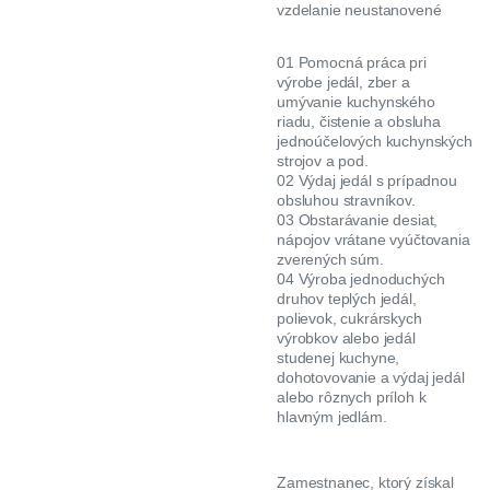
vzdelanie neustanovené
01 Pomocná práca pri
výrobe jedál, zber a
umývanie kuchynského
riadu, čistenie a obsluha
jednoúčelových kuchynských
strojov a pod.
02 Výdaj jedál s prípadnou
obsluhou stravníkov.
03 Obstarávanie desiat,
nápojov vrátane vyúčtovania
zverených súm.
04 Výroba jednoduchých
druhov teplých jedál,
polievok, cukrárskych
výrobkov alebo jedál
studenej kuchyne,
dohotovovanie a výdaj jedál
alebo rôznych príloh k
hlavným jedlám.
Zamestnanec, ktorý získal