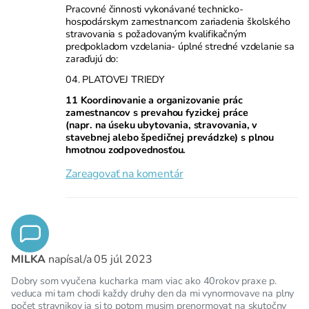
Pracovné činnosti vykonávané technicko-
hospodárskym zamestnancom zariadenia školského
stravovania s požadovaným kvalifikačným
predpokladom vzdelania- úplné stredné vzdelanie sa
zaraďujú do:
04. PLATOVEJ TRIEDY
11 Koordinovanie a organizovanie prác
zamestnancov s prevahou fyzickej práce
(napr. na úseku ubytovania, stravovania, v
stavebnej alebo špedičnej prevádzke) s plnou
hmotnou zodpovednosťou.
Zareagovať na komentár
MILKA
napísal/a
05 júl 2023
Dobry som vyučena kucharka mam viac ako 40rokov praxe p.
veduca mi tam chodi každy druhy den da mi vynormovave na plny
počet stravnikov ja si to potom musim prenormovat na skutočny