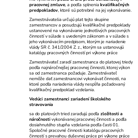
pracovnej zmluve
, a podľa splnenia
kvalifikačných
predpokladov
, ktoré sú potrebné na jej vykonávanie.
Zamestnávatelia určujú plat tejto skupine
zamestnancov a posudzujú kvalifikačné predpoklady
ustanovené na vykonávanie jednotlivých pracovných
činností v súlade s uvedeným zákonom a v súlade s
jeho vykonávacím predpisom, ktorým je nariadenie
vlády SR č. 341/2004 Z. z., ktorým sa ustanovujú
katalógy pracovných činností pri výkone práce
Zamestnávateľ zaradí zamestnanca do platovej triedy
podľa najnáročnejšej pracovnej činnosti, ktorej výkon
sa od zamestnanca požaduje. Zamestnávateľ
nemôže dať zamestnancovi vykonávať činnosti, na
ktoré podľa nariadenia vlády nespĺňa požadovaný
kvalifikačný predpoklad vzdelania.
Vedúci zamestnanci zariadení školského
stravovania
sa do platových tried zaraďujú podľa
zložitosti a
náročnosti
vykonávanej pracovnej činnosti a podľa
dosiahnutého stupňa vzdelania podľa časti 01.
Spoločné pracovné činnosti katalógu pracovných
činností s prevahou duševnej práce pri výkone práce