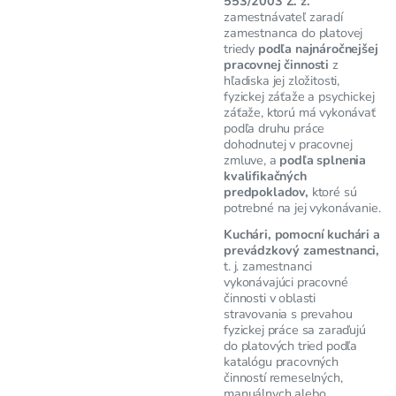
553/2003 Z. z.
zamestnávateľ zaradí
zamestnanca do platovej
triedy
podľa najnáročnejšej
pracovnej činnosti
z
hľadiska jej zložitosti,
fyzickej záťaže a psychickej
záťaže, ktorú má vykonávať
podľa druhu práce
dohodnutej v pracovnej
zmluve, a
podľa splnenia
kvalifikačných
predpokladov,
ktoré sú
potrebné na jej vykonávanie.
Kuchári, pomocní kuchári a
prevádzkový zamestnanci,
t. j. zamestnanci
vykonávajúci pracovné
činnosti v oblasti
stravovania s prevahou
fyzickej práce sa zaraďujú
do platových tried podľa
katalógu pracovných
činností remeselných,
manuálnych alebo