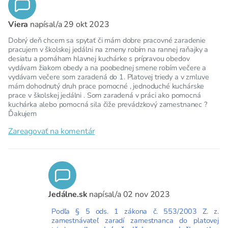
Viera
napísal/a
29 okt 2023
Dobrý deň chcem sa spytať či mám dobre pracovné zaradenie
pracujem v školskej jedálni na zmeny robím na rannej raňajky a
desiatu a pomáham hlavnej kuchárke s prípravou obedov
vydávam žiakom obedy a na poobednej smene robím večere a
vydávam večere som zaradená do 1. Platovej triedy a v zmluve
mám dohodnutý druh prace pomocné , jednoduché kuchárske
prace v školskej jedálni . Som zaradená v práci ako pomocná
kuchárka alebo pomocná sila čiže prevádzkový zamestnanec ?
Ďakujem
Zareagovať na komentár
Jedálne.sk
napísal/a
02 nov 2023
Podľa § 5 ods. 1 zákona č. 553/2003 Z. z.
zamestnávateľ zaradí zamestnanca do platovej