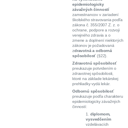
epidemiologicky
závažných činností
zamestnancov v zariadení
školského stravovania podľa
zákona č. 355/2007 Z. z. o
ochrane, podpore a rozvoji
verejného zdravia a o
zmene a doplnení niektorých
zákonov je požadovaná
z
dravotná a odborná
spôsobilosť
(§22).
Zdravotnú spôsobilosť
preukazuje potvrdením o
zdravotnej spôsobilosti,
ktoré na základe lekárskej
prehliadky vydá lekár.
Odbornú spôsobilosť
preukazuje podľa charakteru
epidemiologicky závažných
činností:
1.
diplomom,
vysvedčením
vzdelávacích