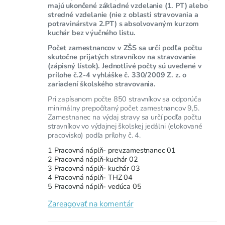
majú ukončené základné vzdelanie (1. PT) alebo
stredné vzdelanie (nie z oblasti stravovania a
potravinárstva 2.PT) s absolvovaným kurzom
kuchár bez výučného listu.
Počet zamestnancov v ZŠS sa určí podľa počtu
skutočne prijatých stravníkov na stravovanie
(zápisný lístok). Jednotlivé počty sú uvedené v
prílohe č.2-4 vyhláške č. 330/2009 Z. z. o
zariadení školského stravovania.
Pri zapísanom počte 850 stravníkov sa odporúča
minimálny prepočítaný počet zamestnancov 9,5.
Zamestnanec na výdaj stravy sa určí​ podľa počtu
stravníkov vo výdajnej školskej jedálni (elokované
pracovisko) podľa prílohy č. 4.
1 Pracovná náplň- prev.zamestnanec 01
2 Pracovná náplň-kuchár 02
3 Pracovná náplň- kuchár 03
4 Pracovná náplň- THZ 04
5 Pracovná náplň- vedúca 05
Zareagovať na komentár