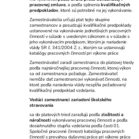
pracovnej zmluve
, a podľa splnenia
kvalifikačných
predpokladov
, ktoré sú potrebné na jej vykonávanie.
Zamestnávatelia určujú plat tejto skupine
zamestnancov a posudzujú kvalifikačné predpoklady
ustanovené na vykonávanie jednotlivých pracovných
činností v súlade s uvedeným zákonom a v súlade s
jeho vykonávacím predpisom, ktorým je nariadenie
vlády SR č. 341/2004 Z. z., ktorým sa ustanovujú
katalógy pracovných činností pri výkone práce
Zamestnávateľ zaradí zamestnanca do platovej triedy
podľa najnáročnejšej pracovnej činnosti, ktorej výkon
sa od zamestnanca požaduje. Zamestnávateľ
nemôže dať zamestnancovi vykonávať činnosti, na
ktoré podľa nariadenia vlády nespĺňa požadovaný
kvalifikačný predpoklad vzdelania.
Vedúci zamestnanci zariadení školského
stravovania
sa do platových tried zaraďujú podľa
zložitosti a
náročnosti
vykonávanej pracovnej činnosti a podľa
dosiahnutého stupňa vzdelania podľa časti 01.
Spoločné pracovné činnosti katalógu pracovných
činností s prevahou duševnej práce pri výkone práce