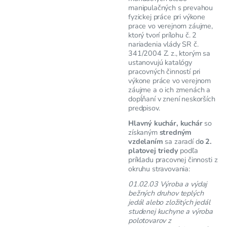
manipulačných s prevahou
fyzickej práce pri výkone
prace vo verejnom záujme,
ktorý tvorí prílohu č. 2
nariadenia vlády SR č.
341/2004 Z. z., ktorým sa
ustanovujú katalógy
pracovných činností pri
výkone práce vo verejnom
záujme a o ich zmenách a
dopĺňaní v znení neskorších
predpisov.
Hlavný kuchár, kuchár
so
získaným
stredným
vzdelaním
sa zaradí d
o 2.
platovej triedy
podľa
príkladu pracovnej činnosti z
okruhu stravovania:
01.02.03 Výroba a výdaj
bežných druhov teplých
jedál alebo zložitých jedál
studenej kuchyne a výroba
polotovarov z