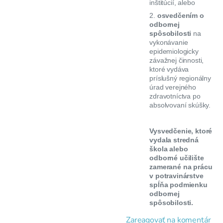
inštitúcií, alebo
2.
osvedčením o
odbornej
spôsobilosti
na
vykonávanie
epidemiologicky
závažnej činnosti,
ktoré vydáva
príslušný regionálny
úrad verejného
zdravotníctva po
absolvovaní skúšky.
Vysvedčenie, ktoré
vydala stredná
škola alebo
odborné učilište
zamerané na prácu
v potravinárstve
spĺňa podmienku
odbornej
spôsobilosti.
Zareagovať na komentár