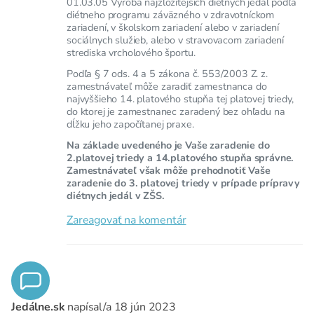
01.03.05 Výroba najzložitejších diétnych jedál podľa
diétneho programu záväzného v zdravotníckom
zariadení, v školskom zariadení alebo v zariadení
sociálnych služieb, alebo v stravovacom zariadení
strediska vrcholového športu.
Podľa § 7 ods. 4 a 5 zákona č. 553/2003 Z. z.
zamestnávateľ môže zaradiť zamestnanca do
najvyššieho 14. platového stupňa tej platovej triedy,
do ktorej je zamestnanec zaradený bez ohľadu na
dĺžku jeho započítanej praxe.
Na základe uvedeného je Vaše zaradenie do
2.platovej triedy a 14.platového stupňa správne.
Zamestnávateľ však môže prehodnotiť Vaše
zaradenie do 3. platovej triedy v prípade prípravy
diétnych jedál v ZŠS.
Zareagovať na komentár
Jedálne.sk
napísal/a
18 jún 2023