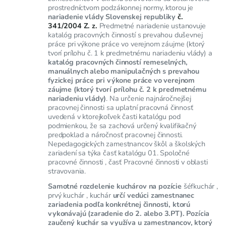
prostredníctvom podzákonnej normy, ktorou je
nariadenie vlády Slovenskej republiky
č.
341/2004 Z. z.
Predmetné nariadenie ustanovuje
katalóg pracovných činností s prevahou duševnej
práce pri výkone práce vo verejnom záujme (ktorý
tvorí prílohu č. 1 k predmetnému nariadeniu vlády) a
katalóg pracovných činností remeselných,
manuálnych alebo manipulačných s prevahou
fyzickej práce pri výkone práce vo verejnom
záujme (ktorý tvorí prílohu č. 2 k predmetnému
nariadeniu vlády)
. Na určenie najnáročnejšej
pracovnej činnosti sa uplatní pracovná činnosť
uvedená v ktorejkoľvek časti katalógu pod
podmienkou, že sa zachová určený kvalifikačný
predpoklad a náročnosť pracovnej činnosti.
Nepedagogických zamestnancov škôl a školských
zariadení sa týka časť katalógu 01. Spoločné
pracovné činnosti , časť Pracovné činnosti v oblasti
stravovania.
Samotné rozdelenie kuchárov na pozície
šéfkuchár ,
prvý kuchár , kuchár
určí vedúci zamestnanec
zariadenia podľa konkrétnej činnosti, ktorú
vykonávajú (zaradenie do 2. alebo 3.PT). Pozícia
zaučený kuchár sa využíva u zamestnancov, ktorý