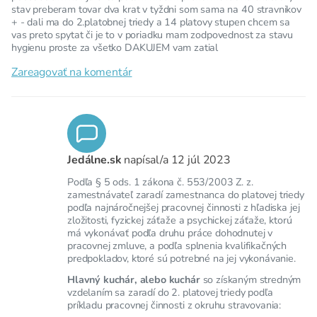
stav preberam tovar dva krat v tyždni som sama na 40 stravnikov
+ - dali ma do 2.platobnej triedy a 14 platovy stupen chcem sa
vas preto spytat či je to v poriadku mam zodpovednost za stavu
hygienu proste za všetko DAKUJEM vam zatial
Zareagovať na komentár
Jedálne.sk
napísal/a
12 júl 2023
Podľa § 5 ods. 1 zákona č. 553/2003 Z. z.
zamestnávateľ zaradí zamestnanca do platovej triedy
podľa najnáročnejšej pracovnej činnosti z hľadiska jej
zložitosti, fyzickej záťaže a psychickej záťaže, ktorú
má vykonávať podľa druhu práce dohodnutej v
pracovnej zmluve, a podľa splnenia kvalifikačných
predpokladov, ktoré sú potrebné na jej vykonávanie.
Hlavný kuchár, alebo kuchár
so získaným stredným
vzdelaním sa zaradí do 2. platovej triedy podľa
príkladu pracovnej činnosti z okruhu stravovania: