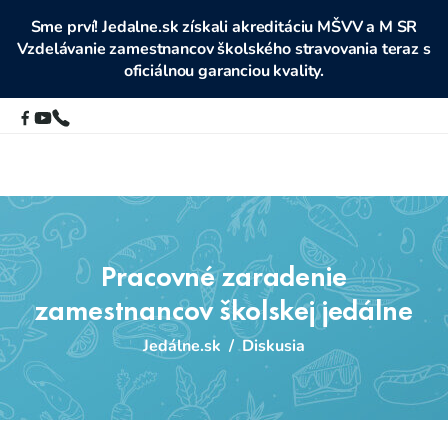
Sme prví! Jedalne.sk získali akreditáciu MŠVV a M SR
Vzdelávanie zamestnancov školského stravovania teraz s
oficiálnou garanciou kvality.
Pracovné zaradenie
zamestnancov školskej jedálne
Jedálne.sk
/
Diskusia