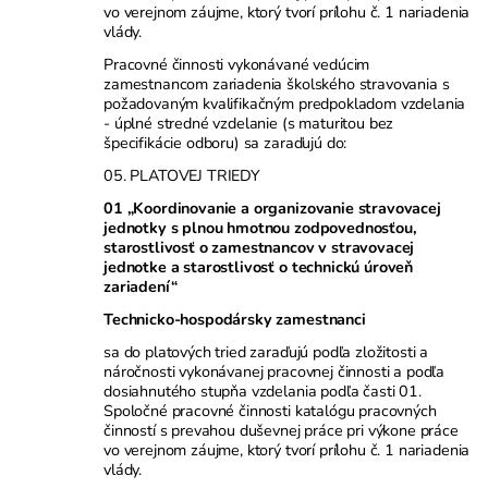
vo verejnom záujme, ktorý tvorí prílohu č. 1 nariadenia
vlády.
Pracovné činnosti vykonávané vedúcim
zamestnancom zariadenia školského stravovania s
požadovaným kvalifikačným predpokladom vzdelania
- úplné stredné vzdelanie (s maturitou bez
špecifikácie odboru) sa zaraďujú do:
05. PLATOVEJ TRIEDY
01 „Koordinovanie a organizovanie stravovacej
jednotky s plnou hmotnou zodpovednosťou,
starostlivosť o zamestnancov v stravovacej
jednotke a starostlivosť o technickú úroveň
zariadení“
Technicko-hospodársky zamestnanci
sa do platových tried zaraďujú podľa zložitosti a
náročnosti vykonávanej pracovnej činnosti a podľa
dosiahnutého stupňa vzdelania podľa časti 01.
Spoločné pracovné činnosti katalógu pracovných
činností s prevahou duševnej práce pri výkone práce
vo verejnom záujme, ktorý tvorí prílohu č. 1 nariadenia
vlády.