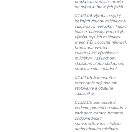
predspracovaných surovín
na prípravu hlavných jedál.
01.02.04 Výroba a výdaj
bežných druhov múčnikov a
cukrárskych výrobkov (napr.
koláče, bábovky, vianočky),
výroba teplých múčnikov
(napr. šišky, ovocné nákypy),
hromadná výroba
cukrárskych výrobkov a
múčnikov v závodnom,
školskom alebo obdobnom
stravovacom zariadení.
01.02.05 Samostatné
preberanie objednávok,
stolovanie a obsluha
zákazníkov.
01.02.06 Samostatné
vedenie príručného skladu v
zariadení vrátane hmotnej
zodpovednosti,
sprostredkúvanie služieb
alebo obsluha minibaru