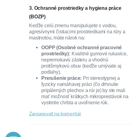
3. Ochranné prostriedky a hygiena práce
(BOZP)
Keďže celú zmenu manipulujete s vodou,
agresívnymi čistiacimi prostriedkami na rúry a
mastnotou, máte nárok na:
OOPP (Osobné ochranné pracovné
prostriedky):
Kvalitné gumové rukavice,
nepremokavú zásteru a vhodnú
protišmykovú obuv (keďže umývate aj
podlahy).
Prerušenie práce:
Pri stereotypnej a
fyzicky namáhavej práci (čo drhnutie
pripálených plechov a rúr je) by ste mali
mať možnosť krátkych mikroprestávok na
vystretie chrbta a uvoľnenie rúk.
Zareagovať na komentár