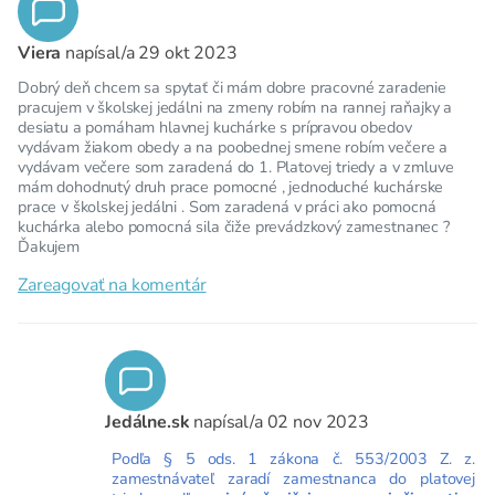
Viera
napísal/a
29 okt 2023
Dobrý deň chcem sa spytať či mám dobre pracovné zaradenie
pracujem v školskej jedálni na zmeny robím na rannej raňajky a
desiatu a pomáham hlavnej kuchárke s prípravou obedov
vydávam žiakom obedy a na poobednej smene robím večere a
vydávam večere som zaradená do 1. Platovej triedy a v zmluve
mám dohodnutý druh prace pomocné , jednoduché kuchárske
prace v školskej jedálni . Som zaradená v práci ako pomocná
kuchárka alebo pomocná sila čiže prevádzkový zamestnanec ?
Ďakujem
Zareagovať na komentár
Jedálne.sk
napísal/a
02 nov 2023
Podľa § 5 ods. 1 zákona č. 553/2003 Z. z.
zamestnávateľ zaradí zamestnanca do platovej