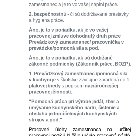
zamestnanec a je to vo vašej náplni práce.
2. bezpečnostnú -
či sú dodržiavané prestávky
a hygiena práce.
Áno, je to v poriadku, ak je vo vašej
pracovnej zmluve dohodnutý druh práce
Prevádzkový zamestnanec/ pracovníčka v
prevádzke/pomocná sila a pod.
Áno, je to v poriadku, ak sú dodržané
zákonné podmienky (Zákonník práce, BOZP).
1. Prevádzkový zamestnanec /pomocná sila
v kuchyni
je v školstve zvyčajne zaradená do
1.
platovej triedy
s popisom
najnáročnejšej
pracovnej činnosti:
.
"Pomocná práca pri výrobe jedál, zber a
umývanie kuchynského riadu, čistenie a
obsluha jednoúčelových kuchynských
strojov a pod."
Pracovné úlohy zamestnanca na určitej
pracovnej pozícii bližšie určuje pracovná náplň,