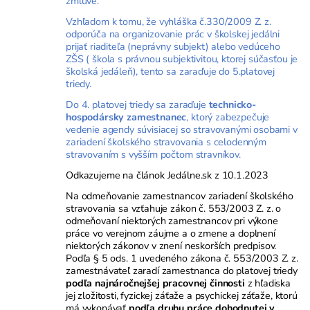
zmluve.
Vzhľadom k tomu, že vyhláška č.330/2009 Z. z.
odporúča na organizovanie prác v školskej jedálni
prijať riaditeľa (neprávny subjekt) alebo vedúceho
ZŠS ( škola s právnou subjektivitou, ktorej súčasťou je
školská jedáleň), tento sa zaraďuje do 5.platovej
triedy.
Do 4. platovej triedy sa zaraďuje
technicko-
hospodársky zamestnanec
, ktorý zabezpečuje
vedenie agendy súvisiacej so stravovanými osobami v
zariadení školského stravovania s celodenným
stravovaním s vyšším počtom stravníkov.
Odkazujeme na
článok Jedálne.sk z 10.1.2023
Na odmeňovanie zamestnancov zariadení školského
stravovania sa vzťahuje zákon č. 553/2003 Z. z. o
odmeňovaní niektorých zamestnancov pri výkone
práce vo verejnom záujme a o zmene a doplnení
niektorých zákonov v znení neskorších predpisov.
Podľa § 5 ods. 1 uvedeného zákona č. 553/2003 Z. z.
zamestnávateľ zaradí zamestnanca do platovej triedy
podľa najnáročnejšej pracovnej činnosti
z hľadiska
jej zložitosti, fyzickej záťaže a psychickej záťaže, ktorú
má vykonávať
podľa druhu práce dohodnutej v