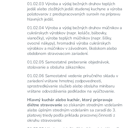
01.02.03 Výroba a výdaj bežných druhov teplých
jedál alebo zložitých jedál studenej kuchyne a výroba
polotovarov z predspracovaných surovín na prípravu
hlavných jedál.
01.02.04 Výroba a výdaj bežných druhov múčnikov a
cukrárskych výrobkov (napr. koláče, bábovky,
vianočky), výroba teplých múčnikov (napr. šišky,
ovocné nákypy), hromadná výroba cukrárskych
výrobkov a múčnikov v závodnom, školskom alebo
obdobnom stravovacom zariadení.
01.02.05 Samostatné preberanie objednávok,
stolovanie a obsluha zákazníkov.
01.02.06 Samostatné vedenie príručného skladu v
zariadení vrátane hmotnej zodpovednosti,
sprostredkúvanie služieb alebo obsluha minibaru
vrátane odovzdávania podkladov na vyúčtovanie.
Hlavný kuchár alebo kuchár, ktorý pripravuje
diétne stravovanie
so získaným stredným vzdelaním
alebo úplným stredným vzdelaním sa zaradí do 3.
platovej triedy podľa príkladu pracovnej činnosti z
okruhu stravovania: