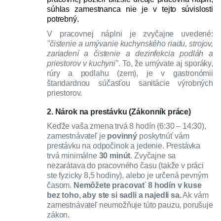
súhlas zamestnanca nie je v tejto súvislosti
potrebný.
V pracovnej náplni je zvyčajne uvedené:
"čistenie a umývanie kuchynského riadu, strojov,
zariadení a čistenie a dezinfekcia podláh a
priestorov v kuchyni"
. To, že umývate aj sporáky,
rúry a podlahu (zem), je v gastronómii
štandardnou súčasťou sanitácie výrobných
priestorov.
2. Nárok na prestávku (Zákonník práce)
Keďže vaša zmena trvá 8 hodín (6:30 – 14:30),
zamestnávateľ je
povinný
poskytnúť vám
prestávku na odpočinok a jedenie. Prestávka
trvá minimálne
30 minút
. Zvyčajne sa
nezarátava do pracovného času (takže v práci
ste fyzicky 8,5 hodiny), alebo je určená pevným
časom.
Nemôžete pracovať 8 hodín v kuse
bez toho, aby ste si sadli a najedli sa.
Ak vám
zamestnávateľ neumožňuje túto pauzu, porušuje
zákon.