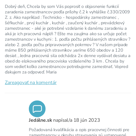
Dobrý deň, Chcela by som Vás poprosiť o objasnenie funkcií
zaradenia zamestnancov podľa prílohy č.2 k vyhláške č.330/2009
Z. z. Ako napríklad : Technicko - hospodársky zamestnanec ,
šéfkuchár , prvý kuchár , kuchár , zaučený kuchár , prevádzkový
zamestnanec - aké je potrebné vzdelanie k danému zaradeniu a
aká je ich pracovná náplň ? Ešte ma zaujíma ako sa určuje počet
zamestnancov v kuchyni : 1. podľa počtu prihlásených stravníkov ?
alebo 2. podľa počtu pripravovaných pokrmov ? V našom prípade
máme 850 prihlásených stravníkov ,varíme 650 obedov a 120
desiat , Jedna pracovná sila odchádza 2x denne vydávať desiatu a
obed do elokovaného pracoviska vzdialeného 3 km . Chcela by
som vedieť koľko zamestnancov potrebujeme zamestnať. Vopred
ďakujem za odpoveď. Maria
Zareagovať na komentár
Jedálne.sk
napísal/a
18 jún 2023
Požadovaná kvalifikácia a opis pracovnej činnosti pre
zamestnancov v okruhu stravovania sú ustanovené