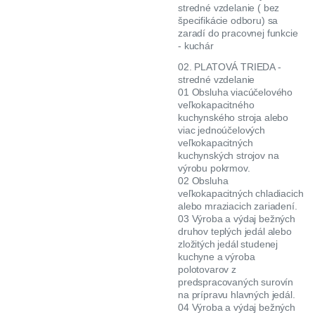
stredné vzdelanie ( bez
špecifikácie odboru) sa
zaradí do pracovnej funkcie
- kuchár
02. PLATOVÁ TRIEDA -
stredné vzdelanie
01 Obsluha viacúčelového
veľkokapacitného
kuchynského stroja alebo
viac jednoúčelových
veľkokapacitných
kuchynských strojov na
výrobu pokrmov.
02 Obsluha
veľkokapacitných chladiacich
alebo mraziacich zariadení.
03 Výroba a výdaj bežných
druhov teplých jedál alebo
zložitých jedál studenej
kuchyne a výroba
polotovarov z
predspracovaných surovín
na prípravu hlavných jedál.
04 Výroba a výdaj bežných