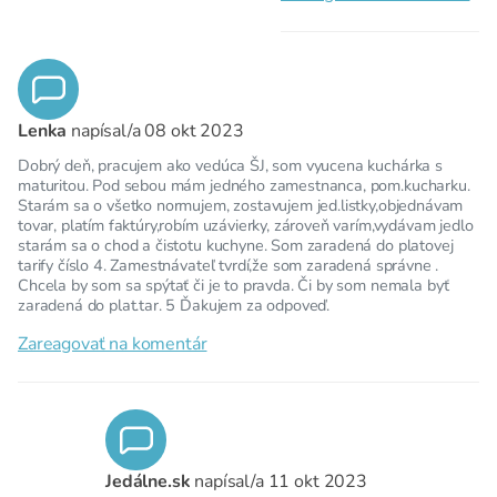
Lenka
napísal/a
08 okt 2023
Dobrý deň, pracujem ako vedúca ŠJ, som vyucena kuchárka s
maturitou. Pod sebou mám jedného zamestnanca, pom.kucharku.
Starám sa o všetko normujem, zostavujem jed.listky,objednávam
tovar, platím faktúry,robím uzávierky, zároveň varím,vydávam jedlo
starám sa o chod a čistotu kuchyne. Som zaradená do platovej
tarify číslo 4. Zamestnávateľ tvrdí,že som zaradená správne .
Chcela by som sa spýtať či je to pravda. Či by som nemala byť
zaradená do plat.tar. 5 Ďakujem za odpoveď.
Zareagovať na komentár
Jedálne.sk
napísal/a
11 okt 2023