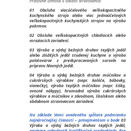
Pracovné činnosti v oblasti stravovania:
01 Obsluha viacúčelového veľkokapacitného
kuchynského stroja alebo viac jednoúčelových
veľkokapacitných kuchynských strojov na výrobu
pokrmov.
02 Obsluha veľkokapacitných chladiacich alebo
mraziacich zariadení.
03 Výroba a výdaj bežných druhov teplých jedál
alebo zložitých jedál studenej kuchyne a výroba
polotovarov z predspracovaných surovín na
prípravu hlavných jedál.
04 Výroba a výdaj bežných druhov múčnikov a
cukrárskych výrobkov (napr. koláče, bábovky,
vianočky), výroba teplých múčnikov (napr. šišky,
ovocné nákypy), hromadná výroba cukrárskych
výrobkov a múčnikov v závodnom, školskom alebo
obdobnom stravovacom zariadení.
Na základe Vami uvedeného spĺňate podmienku
najnáročnejšej činnosti – prinajmenšom v bode
03
Výroba a výdaj bežných druhov teplých jedál,
nevieme
vyhodnotiť
kvalifikačné predpoklady. Pre