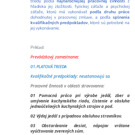
triedy podľa
najnáročnejšej pracovnej činnosti
z
hľadiska jej zložitosti, fyzickej záťaže a psychickej
záťaže, ktorú má vykonávať
podľa druhu práce
dohodnutej v pracovnej zmluve, a podľa
splnenia
kvalifikačných predpokladov
, ktoré sú potrebné na
jej vykonávanie.
Príklad:
Prevádzkový zamestnanec
01.PLATOVÁ TRIEDA
Kvalifikačné predpoklady: neustanovujú sa.
Pracovné činnosti v oblasti stravovania:
01 Pomocná práca pri výrobe jedál, zber a
umývanie kuchynského riadu, čistenie a obsluha
jednoúčelových kuchynských strojov a pod.
02 Výdaj jedál s prípadnou obsluhou stravníkov.
03 Obstarávanie desiat, nápojov vrátane
vyúčtovania zverených súm.