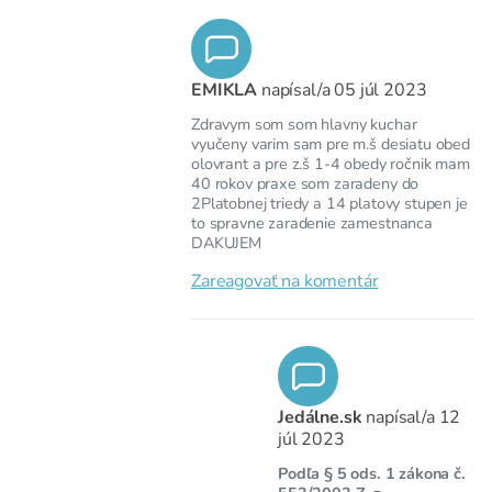
EMIKLA
napísal/a
05 júl 2023
Zdravym som som hlavny kuchar
vyučeny varim sam pre m.š desiatu obed
olovrant a pre z.š 1-4 obedy ročnik mam
40 rokov praxe som zaradeny do
2Platobnej triedy a 14 platovy stupen je
to spravne zaradenie zamestnanca
DAKUJEM
Zareagovať na komentár
Jedálne.sk
napísal/a
12
júl 2023
Podľa § 5 ods. 1 zákona č.