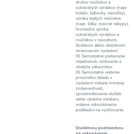
druhov múčnikov a
cukrárskych výrobkov (napr.
koláče, bábovky, vianočky),
výroba teplých múčnikov
(napr. šišky, ovocné nákypy),
hromadná výroba
cukrárskych výrobkov a
múčnikov v závodnom,
školskom alebo obdobnom
stravovacom zariadení.
05 Samostatné preberanie
objednávok, stolovanie a
obsluha zákazníkov.
06 Samostatné vedenie
príručného skladu v
zariadení vrátane hmotnej
zodpovednosti,
sprostredkovanie služieb
alebo obsluha minibaru
vrátane odovzdávania
podkladov na vyúčtovanie.
Osobitnou podmienkou
na vykonávanie