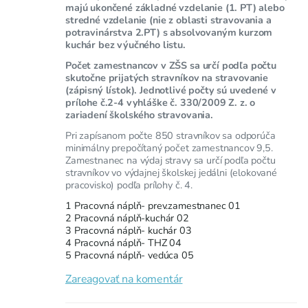
majú ukončené základné vzdelanie (1. PT) alebo
stredné vzdelanie (nie z oblasti stravovania a
potravinárstva 2.PT) s absolvovaným kurzom
kuchár bez výučného listu.
Počet zamestnancov v ZŠS sa určí podľa počtu
skutočne prijatých stravníkov na stravovanie
(zápisný lístok). Jednotlivé počty sú uvedené v
prílohe č.2-4 vyhláške č. 330/2009 Z. z. o
zariadení školského stravovania.
Pri zapísanom počte 850 stravníkov sa odporúča
minimálny prepočítaný počet zamestnancov 9,5.
Zamestnanec na výdaj stravy sa určí​ podľa počtu
stravníkov vo výdajnej školskej jedálni (elokované
pracovisko) podľa prílohy č. 4.
1 Pracovná náplň- prev.zamestnanec 01
2 Pracovná náplň-kuchár 02
3 Pracovná náplň- kuchár 03
4 Pracovná náplň- THZ 04
5 Pracovná náplň- vedúca 05
Zareagovať na komentár