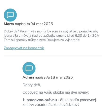
Marta
napísal/a
04 mar 2026
Dobrý deň.Prosim vás mohla by som sa spýtať je v poriadku aby
jedna sila umývala riad od začiatku smeny t.j od 6.30 do 14.30.V
Tom sú sporáky trúby a zem.Dakujem za vyjadrenie
Zareagovať na komentár
Admin
napísal/a
18 mar 2026
Dobrý deň,
Odpoveď na Vašu otázku má dve roviny:
1. pracovno-právnu
- či ste podľa pracovnej
zmluvy zaradená ako prevádzkový