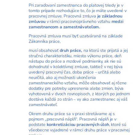
Pri zaraďovaní zamestnanca do platovej triedy je v
tomto prípade rozhodujúce to, čo je máte uvedené v
pracovnej zmluve. Pracovná zmluva
je základnou
zmluvou
v rámci pracovnoprávneho vzťahu
medzi
zamestnancom a zamestnávateľom.
Pracovná zmluva musí byť uzatváraná na základe
Zákonníka práce,
musí obsahovať
druh práce,
na ktorú ste prijatá a jej
stručnú charakteristiku, miesto výkonu práce, deň
nástupu do práce a mzdové podmienky, ak nie sú
dohodnuté v kolektívnej zmluve, taktiež v nej býva
uvedený pracovný čas, doba práce – určitá alebo
neurčitá, ako aj možnosti ukončenia
zamestnaneckého vzťahu, môže obsahovať aj rôzne
dodatky pre potreby upresnenia alebo zmien, býva
vyhotovená v dvoch rovnopisoch, z ktorých po jednom
dostáva každá zo strán – vy ako zamestnanec aj váš
zamestnávateľ.
Okrem druhu práce sa v praxi stretávame aj s
pojmom „pracovná náplň“. Pracovná náplň je v
podstate
konkretizáciou pracovných úloh
, ktoré sú
všeobecne vyjadrené v rámci druhu práce v pracovnej