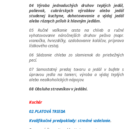
04 Výroba jednoduchých druhov teplých jedál,
polievok, cukrárskych výrobkov alebo jedál
studenej kuchyne, dohotovovanie a výdaj jedál
alebo rôznych príloh k hlavným jedlám.
05 Ručné vaľkanie cesta na chlieb a ručné
vyhotovovanie náročnejších druhov pečiva (napr.
vianočka, hviezdičky, ozdobovanie koláčov, príprava
lístkového cesta).
06 Sádzanie chleba zo slamienok do priebežných
pecí.
07 Samostatný predaj tovaru a jedál v bufete s
úpravou jedla na tanieri, výroba a výdaj teplých
alebo nealkoholických nápojov.
08 Obsluha stravníkov v jedálni.
Kuchár
02.PLATOVÁ TRIEDA
Kvalifikačné predpoklady: stredné vzdelanie
.