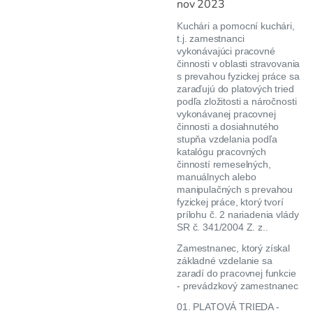
nov 2023
K
uchári a pomocní kuchári,
t.j. zamestnanci
vykonávajúci pracovné
činnosti v oblasti stravovania
s prevahou fyzickej práce sa
zaraďujú do platových tried
podľa zložitosti a náročnosti
vykonávanej pracovnej
činnosti a dosiahnutého
stupňa vzdelania podľa
katalógu pracovných
činností remeselných,
manuálnych alebo
manipulačných s prevahou
fyzickej práce, ktorý tvorí
prílohu č. 2 nariadenia vlády
SR č. 341/2004 Z. z..
Zamestnanec, ktorý získal
základné vzdelanie sa
zaradí do pracovnej funkcie
- prevádzkový zamestnanec
01. PLATOVÁ TRIEDA -