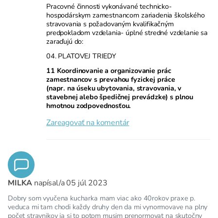
Pracovné činnosti vykonávané technicko-
hospodárskym zamestnancom zariadenia školského
stravovania s požadovaným kvalifikačným
predpokladom vzdelania- úplné stredné vzdelanie sa
zaraďujú do:
04. PLATOVEJ TRIEDY
11 Koordinovanie a organizovanie prác
zamestnancov s prevahou fyzickej práce
(napr. na úseku ubytovania, stravovania, v
stavebnej alebo špedičnej prevádzke) s plnou
hmotnou zodpovednosťou.
Zareagovať na komentár
MILKA
napísal/a
05 júl 2023
Dobry som vyučena kucharka mam viac ako 40rokov praxe p.
veduca mi tam chodi každy druhy den da mi vynormovave na plny
počet stravnikov ja si to potom musim prenormovat na skutočny