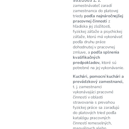
553/2003 Z. z.
zamestnávateľ zaradí
zamestnanca do platovej
triedy
podľa najnáročnejšej
pracovnej činnosti
z
hľadiska jej zložitosti,
fyzickej záťaže a psychickej
záťaže, ktorú má vykonávať
podľa druhu práce
dohodnutej v pracovnej
zmluve, a
podľa splnenia
kvalifikačných
predpokladov,
ktoré sú
potrebné na jej vykonávanie.
Kuchári, pomocní kuchári a
prevádzkový zamestnanci,
t. j. zamestnanci
vykonávajúci pracovné
činnosti v oblasti
stravovania s prevahou
fyzickej práce sa zaraďujú
do platových tried podľa
katalógu pracovných
činností remeselných,
manuálnych alebo