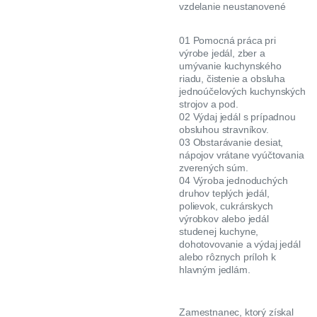
vzdelanie neustanovené
01 Pomocná práca pri
výrobe jedál, zber a
umývanie kuchynského
riadu, čistenie a obsluha
jednoúčelových kuchynských
strojov a pod.
02 Výdaj jedál s prípadnou
obsluhou stravníkov.
03 Obstarávanie desiat,
nápojov vrátane vyúčtovania
zverených súm.
04 Výroba jednoduchých
druhov teplých jedál,
polievok, cukrárskych
výrobkov alebo jedál
studenej kuchyne,
dohotovovanie a výdaj jedál
alebo rôznych príloh k
hlavným jedlám.
Zamestnanec, ktorý získal