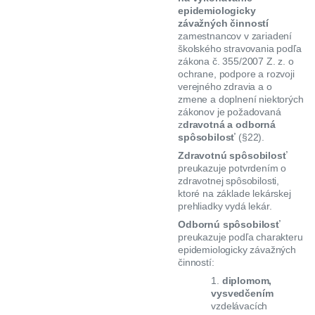
epidemiologicky
závažných činností
zamestnancov v zariadení
školského stravovania podľa
zákona č. 355/2007 Z. z. o
ochrane, podpore a rozvoji
verejného zdravia a o
zmene a doplnení niektorých
zákonov je požadovaná
z
dravotná a odborná
spôsobilosť
(§22).
Zdravotnú spôsobilosť
preukazuje potvrdením o
zdravotnej spôsobilosti,
ktoré na základe lekárskej
prehliadky vydá lekár.
Odbornú spôsobilosť
preukazuje podľa charakteru
epidemiologicky závažných
činností:
1.
diplomom,
vysvedčením
vzdelávacích