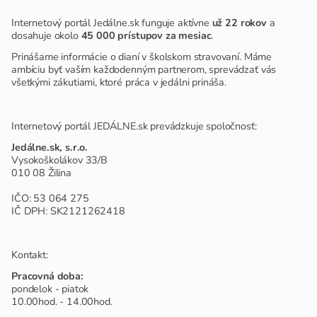
Internetový portál Jedálne.sk funguje aktívne
už 22 rokov
a
dosahuje okolo
45 000 prístupov za mesiac
.
Prinášame informácie o dianí v školskom stravovaní. Máme
ambíciu byť vaším každodenným partnerom, sprevádzať vás
všetkými zákutiami, ktoré práca v jedálni prináša.
Internetový portál JEDÁLNE.sk prevádzkuje spoločnosť:
Jedálne.sk, s.r.o.
Vysokoškolákov 33/B
010 08 Žilina
IČO: 53 064 275
IČ DPH: SK2121262418
Kontakt:
Pracovná doba:
pondelok - piatok
10.00hod. - 14.00hod.