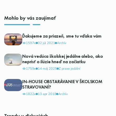
Mohlo by vás zaujímať
Ďakujeme za priazeň, sme tu vďaka vám
1597x
02 júl 2021
Archív
Nová vedúca školskej jedálne alebo, ako
neprísť o ilúzie hneď na začiatku
1759x
14 máj 2025
Z praxe jedální
IN-HOUSE OBSTARÁVANIE V ŠKOLSKOM
STRAVOVANÍ?
1822x
13 apr 2018
Archív
Trendy v diskusiách