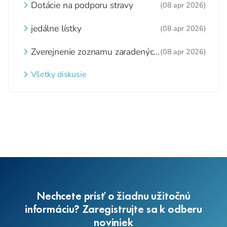
Dotácie na podporu stravy
(08 apr 2026)
jedálne lístky
(08 apr 2026)
Zverejnenie zoznamu zaradených
(08 apr 2026)
detí a nezaradených detí na
webovom sídle
Všetky diskusie
Nechcete prísť o žiadnu užitočnú
informáciu? Zaregistrujte sa k odberu
noviniek