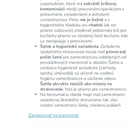
usporiadanie, ktoré má
zabrániť krížovej
kontaminácii
medzi pracovnými operáciami s
potravinami, zariadeniami a pohybom
zamestnancov. Preto
nie je bežné
a z
hygienického hľadiska ani
vhodné
(ak nie
priamo zakázané) zriaďovať jedálenský kút pre
kuchárky priamo vo výrobnej časti kuchyne, kde
sa manipuluje s potravinami.
Šatne a hygienické zariadenia
: Zariadenia
spoločného stravovania musia mať
primeraný
počet šatní
pre zamestnancov, oddelených od
prevádzkových miestností a skladov. Šatne a
súvisiace hygienické zariadenia (záchody,
sprchy, umývadlá) sú určené na osobnú
hygienu zamestnancov a uloženie odevu.
Šatňa obvykle neslúži ako miesto na
stravovanie
, hoci je priamo pre zamestnancov.
Na konzumáciu obeda majú mať zamestnanci
zariadenia školského stravovania tak, ako
ostatní zamestnanci školy, zriadenú jedáleň.
Zareagovať na komentár