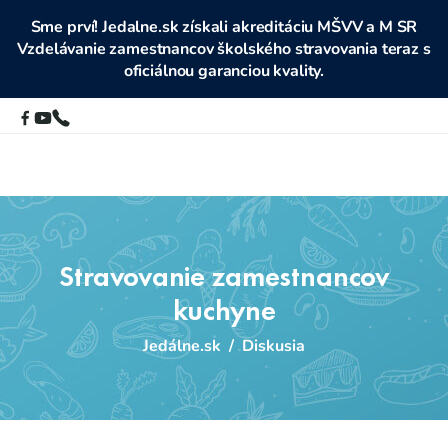
Sme prví! Jedalne.sk získali akreditáciu MŠVV a M SR
Vzdelávanie zamestnancov školského stravovania teraz s
oficiálnou garanciou kvality.
Stravovanie zamestnancov
kuchyne
Jedálne.sk
/
Diskusia