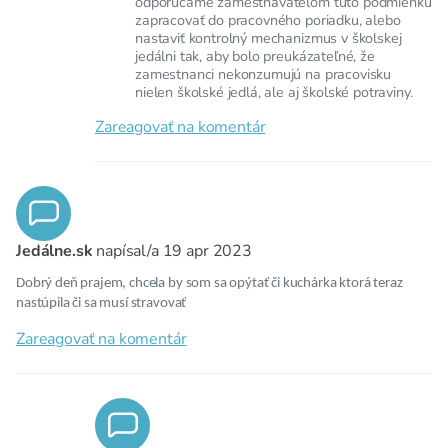
odporúčame zamestnávateľom túto podmienku
zapracovať do pracovného poriadku, alebo
nastaviť kontrolný mechanizmus v školskej
jedálni tak, aby bolo preukázateľné, že
zamestnanci nekonzumujú na pracovisku
nielen školské jedlá, ale aj školské potraviny.
Zareagovať na komentár
Jedálne.sk
napísal/a
19 apr 2023
Dobrý deň prajem, chcela by som sa opýtať či kuchárka ktorá teraz
nastúpila či sa musí stravovať
Zareagovať na komentár