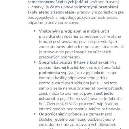
zamestnancov školských jedální
(vrátane hlavnej
kuchárky) je často upravené
internými predpismi
školy alebo zriaďovateľa
- pracovným poriadkom pre
pedagogických a nepedagogických zamestnancov,
prípadne pracovnou zmluvou.
Vnútorným predpisom je možné určiť
pravidlá stravovania
zamestnancov, vrátane
toho, či je stravovanie povinné pre všetkých
zamestnancov, alebo len pre zamestnancov, ak
je stravovanie považované za súčasť ich
pracovných podmienok .
Špecifická pozícia (Hlavná kuchárka)
: Pre
pozíciu
hlavnej kuchárky
, existuje
špecifická
podmienka
vyplývajúca z jej funkcie – napr.
kontrola kvality pripravovaného jedla a
kontrola chuti pred výdajom jedla. Hoci toto
samo o sebe nemusí znamenať povinnosť jedlo
zjesť, môže to znamenať
povinnosť jedlo
ochutnať
a prijať ho na vyúčtovanie (odobrať si
ho). Overte si, či Vaša pracovná náplň alebo
interný predpis neobsahuje takúto požiadavku.
Odporúčanie:
V prípade, že zamestnanci
školskej jedálne odmietajú odoberať jedno
jedlo denne ( nie zo zdravotných dôvodov),