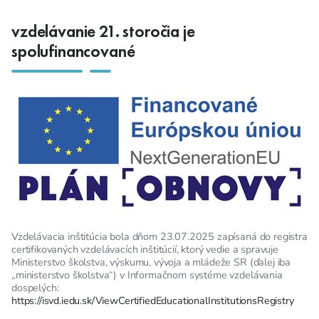
vzdelávanie 21. storočia je
spolufinancované
Vzdelávacia inštitúcia bola dňom 23.07.2025 zapísaná do registra
certifikovaných vzdelávacích inštitúcií, ktorý vedie a spravuje
Ministerstvo školstva, výskumu, vývoja a mládeže SR (ďalej iba
„ministerstvo školstva“) v Informačnom systéme vzdelávania
dospelých:
https://isvd.iedu.sk/ViewCertifiedEducationalInstitutionsRegistry