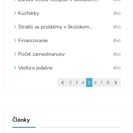
stravovaní pod taktovkou občianskeho
združenia
Kuchárky
(6x)
Stratili sa problémy v školskom
(6x)
stravovaní?
Financovanie
(6x)
Počet zamestnancov
(6x)
Vedùca jedalne
(6x)
2
3
4
5
6
7
8
Články