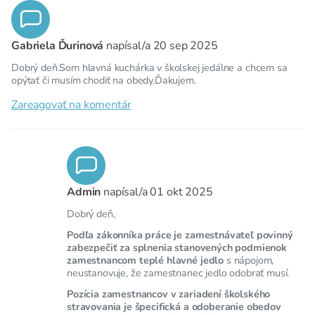
Gabriela Ďurinová
napísal/a
20 sep 2025
Dobrý deň.Som hlavná kuchárka v školskej jedálne a chcem sa
opýtať či musím chodiť na obedy.Ďakujem.
Zareagovať na komentár
Admin
napísal/a
01 okt 2025
Dobrý deň,
Podľa zákonníka práce je zamestnávateľ povinný
zabezpečiť za splnenia stanovených podmienok
zamestnancom teplé hlavné jedlo
s nápojom,
neustanovuje, že zamestnanec jedlo odobrať musí.
Pozícia zamestnancov v zariadení školského
stravovania je špecifická a odoberanie obedov