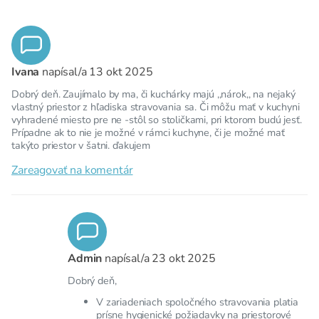
Ivana
napísal/a
13 okt 2025
Dobrý deň. Zaujímalo by ma, či kuchárky majú ,,nárok,, na nejaký
vlastný priestor z hľadiska stravovania sa. Či môžu mať v kuchyni
vyhradené miesto pre ne -stôl so stoličkami, pri ktorom budú jesť.
Prípadne ak to nie je možné v rámci kuchyne, či je možné mať
takýto priestor v šatni. ďakujem
Zareagovať na komentár
Admin
napísal/a
23 okt 2025
Dobrý deň,
V zariadeniach spoločného stravovania platia
prísne hygienické požiadavky na priestorové