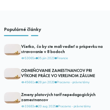
Populárné články
Všetko, čo by ste mali vedieť o príspevku na
stravovanie v 8 bodoch
53065x
05 jún 2023
Financie
ODMEŇOVANIE ZAMESTNANCOV PRI
VÝKONE PRÁCE VO VEREJNOM ZÁUJME
45661x
28 jan 2020
Pracovno - právne témy
Zmeny platových taríf nepedagogických
zamestnancov
33683x
20 aug 2025
Pracovno - právne témy