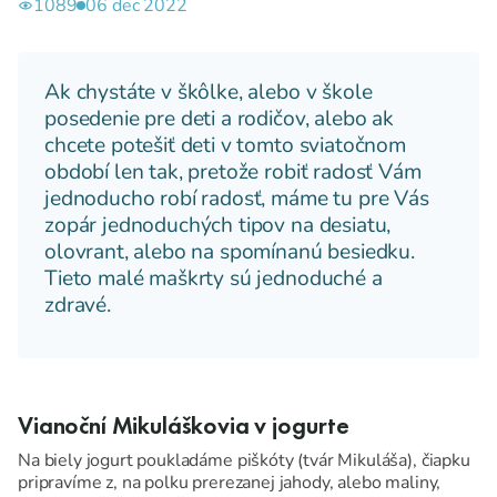
1089
06 dec 2022
Ak chystáte v škôlke, alebo v škole
posedenie pre deti a rodičov, alebo ak
chcete potešiť deti v tomto sviatočnom
období len tak, pretože robiť radosť Vám
jednoducho robí radosť, máme tu pre Vás
zopár jednoduchých tipov na desiatu,
olovrant, alebo na spomínanú besiedku.
Tieto malé maškrty sú jednoduché a
zdravé.
Vianoční Mikuláškovia v jogurte
Na biely jogurt poukladáme piškóty (tvár Mikuláša), čiapku
pripravíme z, na polku prerezanej jahody, alebo maliny,