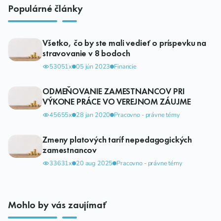
Populárné články
Všetko, čo by ste mali vedieť o príspevku na
stravovanie v 8 bodoch
53051x
05 jún 2023
Financie
ODMEŇOVANIE ZAMESTNANCOV PRI
VÝKONE PRÁCE VO VEREJNOM ZÁUJME
45655x
28 jan 2020
Pracovno - právne témy
Zmeny platových taríf nepedagogických
zamestnancov
33631x
20 aug 2025
Pracovno - právne témy
Mohlo by vás zaujímať