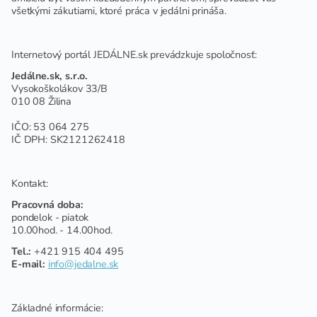
všetkými zákutiami, ktoré práca v jedálni prináša.
Internetový portál JEDÁLNE.sk prevádzkuje spoločnosť:
Jedálne.sk, s.r.o.
Vysokoškolákov 33/B
010 08 Žilina
IČO: 53 064 275
IČ DPH: SK2121262418
Kontakt:
Pracovná doba:
pondelok - piatok
10.00hod. - 14.00hod.
Tel.:
+421 915 404 495
E-mail:
info@jedalne.sk
Základné informácie: