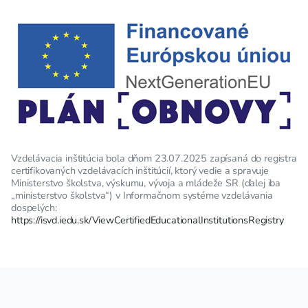
Vzdelávacia inštitúcia bola dňom 23.07.2025 zapísaná do registra
certifikovaných vzdelávacích inštitúcií, ktorý vedie a spravuje
Ministerstvo školstva, výskumu, vývoja a mládeže SR (ďalej iba
„ministerstvo školstva“) v Informačnom systéme vzdelávania
dospelých:
https://isvd.iedu.sk/ViewCertifiedEducationalInstitutionsRegistry