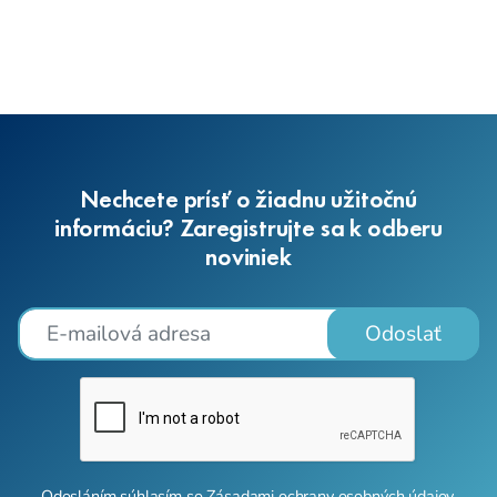
Nechcete prísť o žiadnu užitočnú
informáciu? Zaregistrujte sa k odberu
noviniek
Odoslať
Odosláním súhlasím so
Zásadami ochrany osobných údajov
.