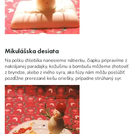
Mikulášska desiata
Na polku chlebíka nanesieme nátierku, čiapku pripravíme z
nakrájanej paradajky, kožušinu a bombuľu môžeme zhotoviť
z bryndze, alebo z iného syra, ako fúzy nám môžu poslúžiť
pozdĺžne prerezané kešu oriešky, prípadne strúhaný syr.