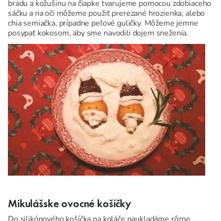
bradu a kožušinu na čiapke tvarujeme pomocou zdobiaceho
sáčku a na oči môžeme použiť prerezané hrozienka, alebo
chia semiačka, prípadne peľové guličky. Môžeme jemne
posypať kokosom, aby sme navodili dojem sneženia.
Mikulášske ovocné košíčky
Do silikónového košíčka na koláče naukladáme rôzne