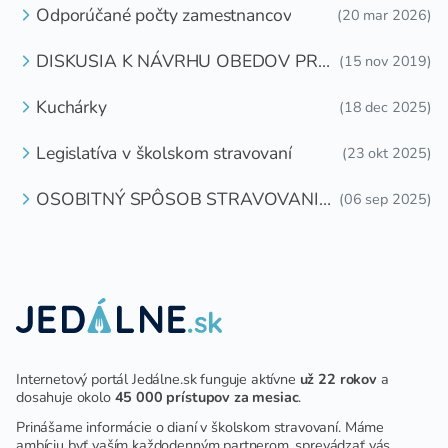
Odporúčané počty zamestnancov
(20 mar 2026)
DISKUSIA K NÁVRHU OBEDOV PRE
(15 nov 2019)
DETI ZDARMA
Kuchárky
(18 dec 2025)
Legislatíva v školskom stravovaní
(23 okt 2025)
OSOBITNÝ SPÔSOB STRAVOVANIA
(06 sep 2025)
DETÍ A ŽIAKOV V ŠKOLSKOM
ZARIADENÍ
Internetový portál Jedálne.sk funguje aktívne
už 22 rokov
a
dosahuje okolo
45 000 prístupov za mesiac
.
Prinášame informácie o dianí v školskom stravovaní. Máme
ambíciu byť vaším každodenným partnerom, sprevádzať vás