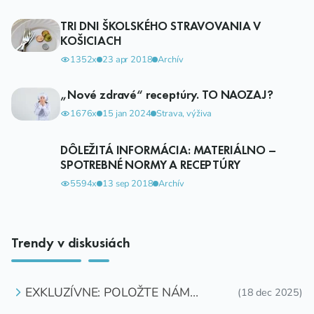
TRI DNI ŠKOLSKÉHO STRAVOVANIA V
KOŠICIACH
1352x
23 apr 2018
Archív
„Nové zdravé“ receptúry. TO NAOZAJ?
1676x
15 jan 2024
Strava, výživa
DÔLEŽITÁ INFORMÁCIA: MATERIÁLNO –
SPOTREBNÉ NORMY A RECEPTÚRY
5594x
13 sep 2018
Archív
Trendy v diskusiách
EXKLUZÍVNE: POLOŽTE NÁM
(18 dec 2025)
OTÁZKU