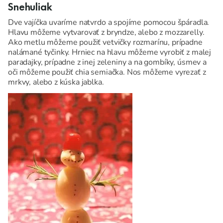
Snehuliak
Dve vajíčka uvaríme natvrdo a spojíme pomocou špáradla.
Hlavu môžeme vytvarovať z bryndze, alebo z mozzarelly.
Ako metlu môžeme použiť vetvičky rozmarínu, prípadne
nalámané tyčinky. Hrniec na hlavu môžeme vyrobiť z malej
paradajky, prípadne z inej zeleniny a na gombíky, úsmev a
oči môžeme použiť chia semiačka. Nos môžeme vyrezať z
mrkvy, alebo z kúska jablka.