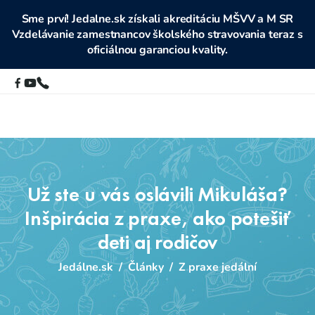
Sme prví! Jedalne.sk získali akreditáciu MŠVV a M SR
Vzdelávanie zamestnancov školského stravovania teraz s
oficiálnou garanciou kvality.
Už ste u vás oslávili Mikuláša?
Inšpirácia z praxe, ako potešiť
deti aj rodičov
Jedálne.sk
/
Články
/
Z praxe jedální