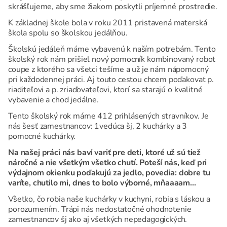
skrášľujeme, aby sme žiakom poskytli príjemné prostredie.
K základnej škole bola v roku 2011 pristavená materská
škola spolu so školskou jedálňou.
Školskú jedáleň máme vybavenú k naším potrebám. Tento
školský rok nám prišiel nový pomocník kombinovaný robot
coupe z ktorého sa všetci tešíme a už je nám nápomocný
pri každodennej práci. Aj touto cestou chcem poďakovať p.
riaditeľovi a p. zriaďovateľovi, ktorí sa starajú o kvalitné
vybavenie a chod jedálne.
Tento školský rok máme 412 prihlásených stravníkov. Je
nás šesť zamestnancov: 1vedúca šj, 2 kuchárky a 3
pomocné kuchárky.
Na našej práci nás baví variť pre deti, ktoré už sú tiež
náročné a nie všetkým všetko chutí. Poteší nás, keď pri
výdajnom okienku poďakujú za jedlo, povedia: dobre tu
varíte, chutilo mi, dnes to bolo výborné, mňaaaam...
Všetko, čo robia naše kuchárky v kuchyni, robia s láskou a
porozumením. Trápi nás nedostatočné ohodnotenie
zamestnancov šj ako aj všetkých nepedagogických.