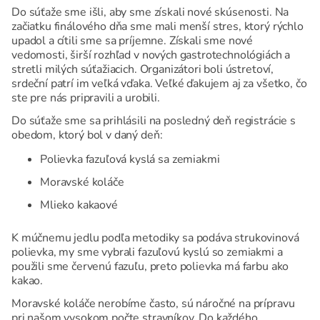
Do súťaže sme išli, aby sme získali nové skúsenosti. Na
začiatku finálového dňa sme mali menší stres, ktorý rýchlo
upadol a cítili sme sa príjemne. Získali sme nové
vedomosti, širší rozhľad v nových gastrotechnológiách a
stretli milých súťažiacich. Organizátori boli ústretoví,
srdeční patrí im veľká vďaka. Veľké ďakujem aj za všetko, čo
ste pre nás pripravili a urobili.
Do súťaže sme sa prihlásili na posledný deň registrácie s
obedom, ktorý bol v daný deň:
Polievka fazuľová kyslá sa zemiakmi
Moravské koláče
Mlieko kakaové
K múčnemu jedlu podľa metodiky sa podáva strukovinová
polievka, my sme vybrali fazuľovú kyslú so zemiakmi a
použili sme červenú fazuľu, preto polievka má farbu ako
kakao.
Moravské koláče nerobíme často, sú náročné na prípravu
pri našom vysokom počte stravníkov. Do každého