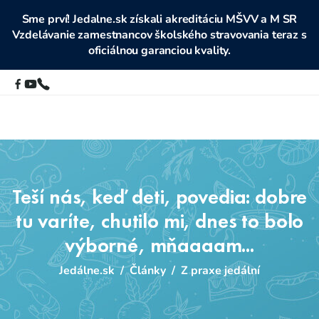
Sme prví! Jedalne.sk získali akreditáciu MŠVV a M SR
Vzdelávanie zamestnancov školského stravovania teraz s
oficiálnou garanciou kvality.
Teší nás, keď deti, povedia: dobre
tu varíte, chutilo mi, dnes to bolo
výborné, mňaaaam...
Jedálne.sk
/
Články
/
Z praxe jedální