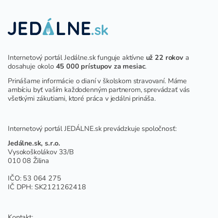
Internetový portál Jedálne.sk funguje aktívne
už 22 rokov
a
dosahuje okolo
45 000 prístupov za mesiac
.
Prinášame informácie o dianí v školskom stravovaní. Máme
ambíciu byť vaším každodenným partnerom, sprevádzať vás
všetkými zákutiami, ktoré práca v jedálni prináša.
Internetový portál JEDÁLNE.sk prevádzkuje spoločnosť:
Jedálne.sk, s.r.o.
Vysokoškolákov 33/B
010 08 Žilina
IČO: 53 064 275
IČ DPH: SK2121262418
Kontakt: