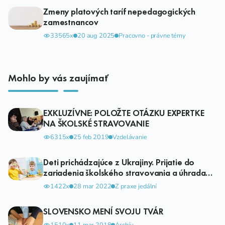
Zmeny platových taríf nepedagogických
zamestnancov
33565x
20 aug 2025
Pracovno - právne témy
Mohlo by vás zaujímať
EXKLUZÍVNE: POLOŽTE OTÁZKU EXPERTKE
NA ŠKOLSKÉ STRAVOVANIE
6315x
25 feb 2019
Vzdelávanie
Deti prichádzajúce z Ukrajiny. Prijatie do
zariadenia školského stravovania a úhrada
poplatkov za školské stravovanie.
1422x
28 mar 2022
Z praxe jedální
SLOVENSKO MENÍ SVOJU TVÁR
1510x
11 mar 2018
Archív