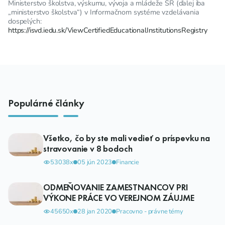
Ministerstvo školstva, výskumu, vývoja a mládeže SR (ďalej iba
„ministerstvo školstva“) v Informačnom systéme vzdelávania
dospelých:
https://isvd.iedu.sk/ViewCertifiedEducationalInstitutionsRegistry
Populárné články
Všetko, čo by ste mali vedieť o príspevku na
stravovanie v 8 bodoch
53038x
05 jún 2023
Financie
ODMEŇOVANIE ZAMESTNANCOV PRI
VÝKONE PRÁCE VO VEREJNOM ZÁUJME
45650x
28 jan 2020
Pracovno - právne témy