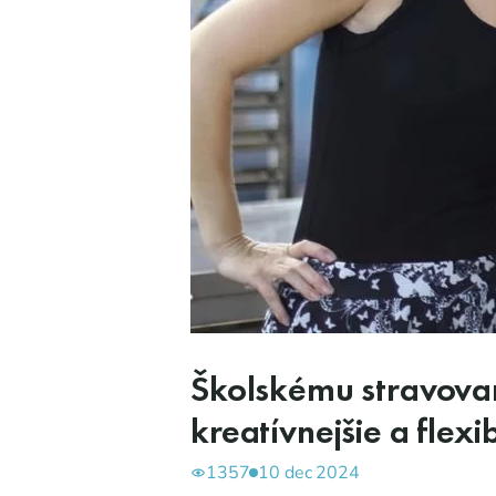
Školskému stravovan
kreatívnejšie a flexi
1357
10 dec 2024