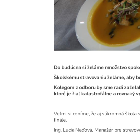
Do budúcna si želáme množstvo spokoj
Školskému stravovaniu želáme, aby bolo
Kolegom z odboru by sme radi zaželali
ktoré je žiaľ katastrofálne a rovnaký
Veľmi si ceníme, že aj súkromná škola 
finále.
Ing. Lucia Naďová, Manažér pre stravo