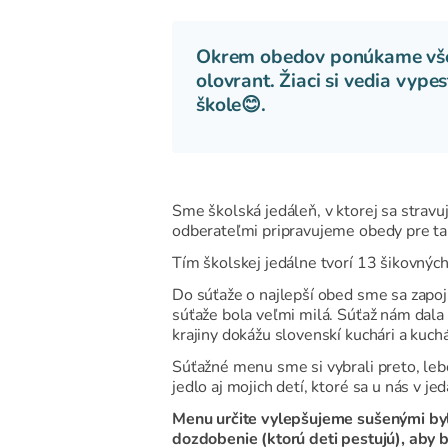
Okrem obedov ponúkame všet
olovrant. Žiaci si vedia vype
škole😊.
Sme školská jedáleň, v ktorej sa strav
odberateľmi pripravujeme obedy pre ta
Tím školskej jedálne tvorí 13 šikovných
Do súťaže o najlepší obed sme sa zapoji
súťaže bola veľmi milá. Súťaž nám dala 
krajiny dokážu slovenskí kuchári a kuch
Súťažné menu sme si vybrali preto, leb
jedlo aj mojich detí, ktoré sa u nás v jed
Menu určite vylepšujeme sušenými by
dozdobenie (ktorú deti pestujú), aby b