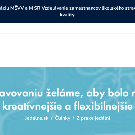
ditáciu MŠVV a M SR Vzdelávanie zamestnancov školského stravo
kvality.
avovaniu želáme, aby bolo 
 kreatívnejšie a flexibilnejš
Jedálne.sk
/
Články
/
Z praxe jedální