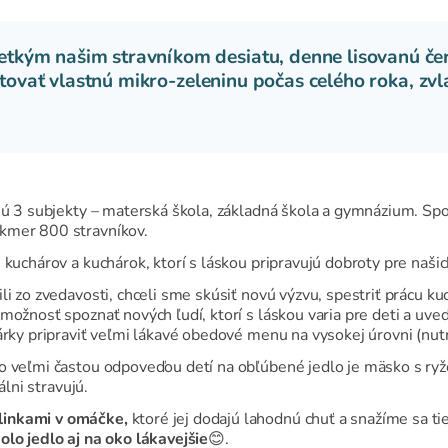
kým našim stravníkom desiatu, denne lisovanú čer
stovať vlastnú mikro-zeleninu počas celého roka, zvl
ujú 3 subjekty – materská škola, základná škola a gymnázium. S
kmer 800 stravníkov.
 kuchárov a kuchárok, ktorí s láskou pripravujú dobroty pre našic
li zo zvedavosti, chceli sme skúsiť novú výzvu, spestriť prácu k
možnosť spoznať nových ľudí, ktorí s láskou varia pre deti a uved
árky pripraviť veľmi lákavé obedové menu na vysokej úrovni (nut
o veľmi častou odpoveďou detí na obľúbené jedlo je mäsko s ryž
álni stravujú.
linkami v omáčke,
ktoré jej dodajú lahodnú chuť a snažíme sa ti
olo jedlo aj na oko lákavejšie
😊.