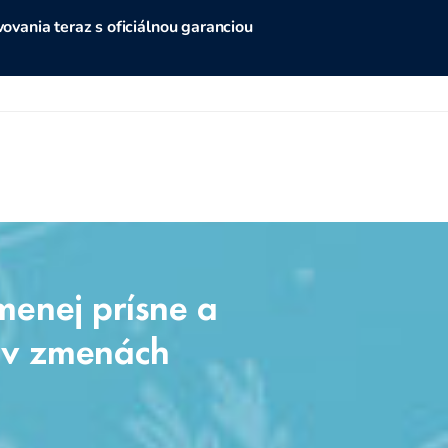
vania teraz s oficiálnou garanciou
menej prísne a
ie v zmenách