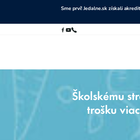
Sme prví! Jedalne.sk získali akre
Školskému str
trošku viac