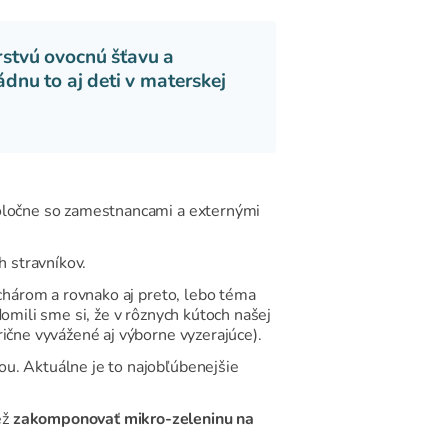
stvú ovocnú šťavu a
ádnu to aj deti v materskej
poločne so zamestnancami a externými
h stravníkov.
uchárom a rovnako aj preto, lebo téma
omili sme si, že v rôznych kútoch našej
rične vyvážené aj výborne vyzerajúce).
ou. Aktuálne je to najobľúbenejšie
ež
zakomponovať mikro-zeleninu na