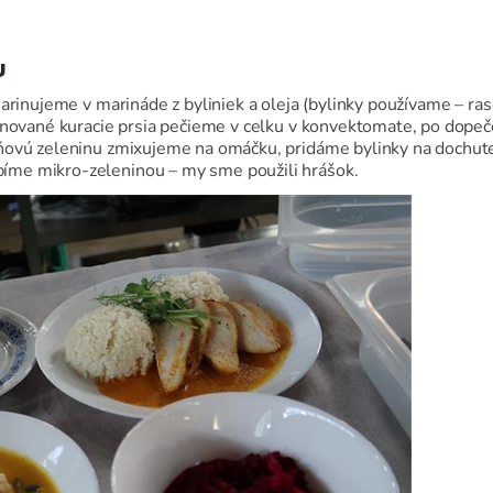
u
arinujeme v marináde z byliniek a oleja (bylinky používame – rasc
inované kuracie prsia pečieme v celku v konvektomate, po dope
eňovú zeleninu zmixujeme na omáčku, pridáme bylinky na dochute
me mikro-zeleninou – my sme použili hrášok.