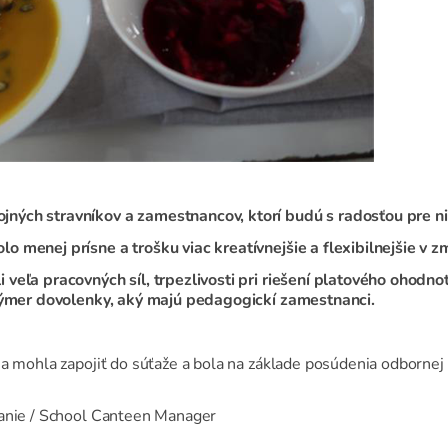
ných stravníkov a zamestnancov, ktorí budú s radosťou pre ni
 menej prísne a trošku viac kreatívnejšie a flexibilnejšie v 
 veľa pracovných síl, trpezlivosti pri riešení platového oho
 výmer dovolenky, aký majú pedagogickí zamestnanci.
sa mohla zapojiť do súťaže a bola na základe posúdenia odborne
vanie / School Canteen Manager