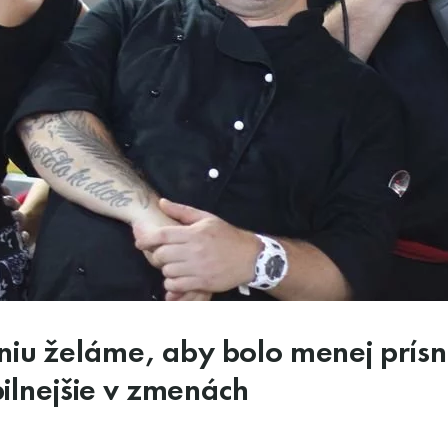
iu želáme, aby bolo menej prísne
bilnejšie v zmenách