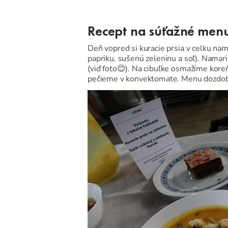
Recept na súťažné men
Deň vopred si kuracie prsia v celku nam
papriku, sušenú zeleninu a soľ). Namar
(viď foto😊). Na cibuľke osmažíme kor
pečieme v konvektomate. Menu dozdobí