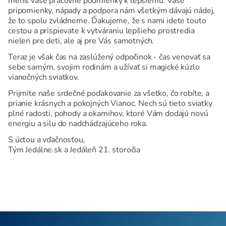
meniť vaše pracovné podmienky k lepšiemu. Vaše
pripomienky, nápady a podpora nám všetkým dávajú nádej,
že to spolu zvládneme. Ďakujeme, že s nami idete touto
cestou a prispievate k vytváraniu lepšieho prostredia
nielen pre deti, ale aj pre Vás samotných.
Teraz je však čas na zaslúžený odpočinok - čas venovať sa
sebe samým, svojim rodinám a užívať si magické kúzlo
vianočných sviatkov.
Prijmite naše srdečné poďakovanie za všetko, čo robíte, a
prianie krásnych a pokojných Vianoc. Nech sú tieto sviatky
plné radosti, pohody a okamihov, ktoré Vám dodajú novú
energiu a silu do nadchádzajúceho roka.
S úctou a vďačnosťou,
Tým Jedálne.sk a Jedáleň 21. storočia