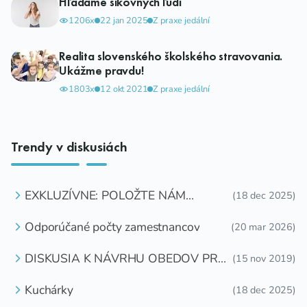
Hľadáme šikovných ľudí
1206x
22 jan 2025
Z praxe jedální
Realita slovenského školského stravovania.
Ukážme pravdu!
1803x
12 okt 2021
Z praxe jedální
Trendy v diskusiách
EXKLUZÍVNE: POLOŽTE NÁM
(18 dec 2025)
OTÁZKU
Odporúčané počty zamestnancov
(20 mar 2026)
DISKUSIA K NÁVRHU OBEDOV PRE
(15 nov 2019)
DETI ZDARMA
Kuchárky
(18 dec 2025)