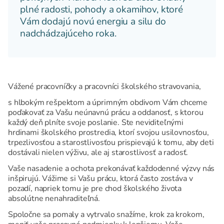
plné radosti, pohody a okamihov, ktoré
Vám dodajú novú energiu a silu do
nadchádzajúceho roka.
Vážené pracovníčky a pracovníci školského stravovania,
s hlbokým rešpektom a úprimným obdivom Vám chceme
poďakovať za Vašu neúnavnú prácu a oddanosť, s ktorou
každý deň plníte svoje poslanie. Ste neviditeľnými
hrdinami školského prostredia, ktorí svojou usilovnosťou,
trpezlivosťou a starostlivosťou prispievajú k tomu, aby deti
dostávali nielen výživu, ale aj starostlivosť a radosť.
Vaše nasadenie a ochota prekonávať každodenné výzvy nás
inšpirujú. Vážime si Vašu prácu, ktorá často zostáva v
pozadí, napriek tomu je pre chod školského života
absolútne nenahraditeľná.
Spoločne sa pomaly a vytrvalo snažíme, krok za krokom,