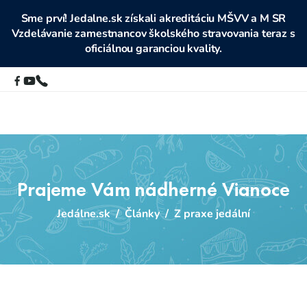
Sme prví! Jedalne.sk získali akreditáciu MŠVV a M SR
Vzdelávanie zamestnancov školského stravovania teraz s
oficiálnou garanciou kvality.
Prajeme Vám nádherné Vianoce
Jedálne.sk
/
Články
/
Z praxe jedální