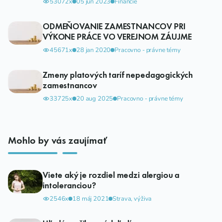
53072x
05 jún 2023
Financie
ODMEŇOVANIE ZAMESTNANCOV PRI
VÝKONE PRÁCE VO VEREJNOM ZÁUJME
45671x
28 jan 2020
Pracovno - právne témy
Zmeny platových taríf nepedagogických
zamestnancov
33725x
20 aug 2025
Pracovno - právne témy
Mohlo by vás zaujímať
Viete aký je rozdiel medzi alergiou a
intoleranciou?
2546x
18 máj 2021
Strava, výživa