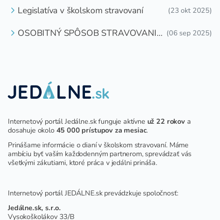
Legislatíva v školskom stravovaní
(23 okt 2025)
OSOBITNÝ SPÔSOB STRAVOVANIA
(06 sep 2025)
DETÍ A ŽIAKOV V ŠKOLSKOM
ZARIADENÍ
Internetový portál Jedálne.sk funguje aktívne
už 22 rokov
a
dosahuje okolo
45 000 prístupov za mesiac
.
Prinášame informácie o dianí v školskom stravovaní. Máme
ambíciu byť vaším každodenným partnerom, sprevádzať vás
všetkými zákutiami, ktoré práca v jedálni prináša.
Internetový portál JEDÁLNE.sk prevádzkuje spoločnosť:
Jedálne.sk, s.r.o.
Vysokoškolákov 33/B