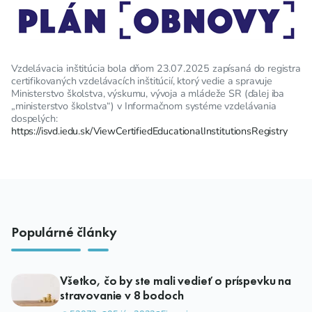
Vzdelávacia inštitúcia bola dňom 23.07.2025 zapísaná do registra
certifikovaných vzdelávacích inštitúcií, ktorý vedie a spravuje
Ministerstvo školstva, výskumu, vývoja a mládeže SR (ďalej iba
„ministerstvo školstva“) v Informačnom systéme vzdelávania
dospelých:
https://isvd.iedu.sk/ViewCertifiedEducationalInstitutionsRegistry
Populárné články
Všetko, čo by ste mali vedieť o príspevku na
stravovanie v 8 bodoch