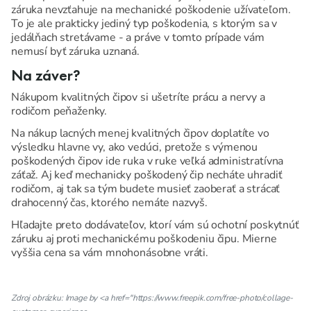
záruka nevzťahuje na mechanické poškodenie užívateľom.
To je ale prakticky jediný typ poškodenia, s ktorým sa v
jedálňach stretávame - a práve v tomto prípade vám
nemusí byť záruka uznaná.
Na záver?
Nákupom kvalitných čipov si ušetríte prácu a nervy a
rodičom peňaženky.
Na nákup lacných menej kvalitných čipov doplatíte vo
výsledku hlavne vy, ako vedúci, pretože s výmenou
poškodených čipov ide ruka v ruke veľká administratívna
záťaž. Aj keď mechanicky poškodený čip necháte uhradiť
rodičom, aj tak sa tým budete musieť zaoberať a strácať
drahocenný čas, ktorého nemáte nazvyš.
Hľadajte preto dodávateľov, ktorí vám sú ochotní poskytnúť
záruku aj proti mechanickému poškodeniu čipu. Mierne
vyššia cena sa vám mnohonásobne vráti.
Zdroj obrázku: Image by <a href="https://www.freepik.com/free-photo/collage-