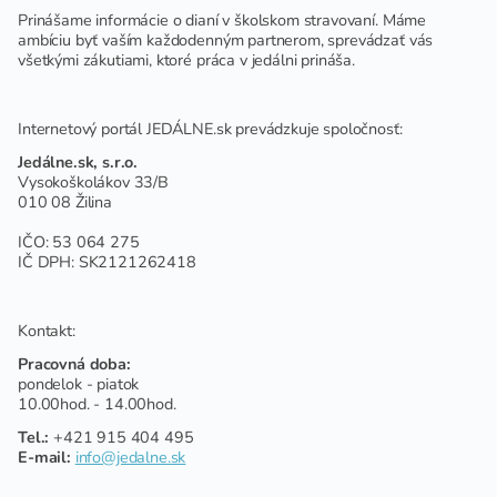
Prinášame informácie o dianí v školskom stravovaní. Máme
ambíciu byť vaším každodenným partnerom, sprevádzať vás
všetkými zákutiami, ktoré práca v jedálni prináša.
Internetový portál JEDÁLNE.sk prevádzkuje spoločnosť:
Jedálne.sk, s.r.o.
Vysokoškolákov 33/B
010 08 Žilina
IČO: 53 064 275
IČ DPH: SK2121262418
Kontakt:
Pracovná doba:
pondelok - piatok
10.00hod. - 14.00hod.
Tel.:
+421 915 404 495
E-mail:
info@jedalne.sk