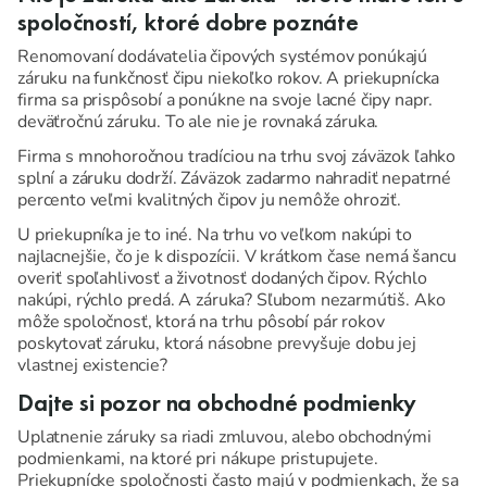
spoločností, ktoré dobre poznáte
Renomovaní dodávatelia čipových systémov ponúkajú
záruku na funkčnosť čipu niekoľko rokov. A priekupnícka
firma sa prispôsobí a ponúkne na svoje lacné čipy napr.
deväťročnú záruku. To ale nie je rovnaká záruka.
Firma s mnohoročnou tradíciou na trhu svoj záväzok ľahko
splní a záruku dodrží. Záväzok zadarmo nahradiť nepatrné
percento veľmi kvalitných čipov ju nemôže ohroziť.
U priekupníka je to iné. Na trhu vo veľkom nakúpi to
najlacnejšie, čo je k dispozícii. V krátkom čase nemá šancu
overiť spoľahlivosť a životnosť dodaných čipov. Rýchlo
nakúpi, rýchlo predá. A záruka? Sľubom nezarmútiš. Ako
môže spoločnosť, ktorá na trhu pôsobí pár rokov
poskytovať záruku, ktorá násobne prevyšuje dobu jej
vlastnej existencie?
Dajte si pozor na obchodné podmienky
Uplatnenie záruky sa riadi zmluvou, alebo obchodnými
podmienkami, na ktoré pri nákupe pristupujete.
Priekupnícke spoločnosti často majú v podmienkach, že sa