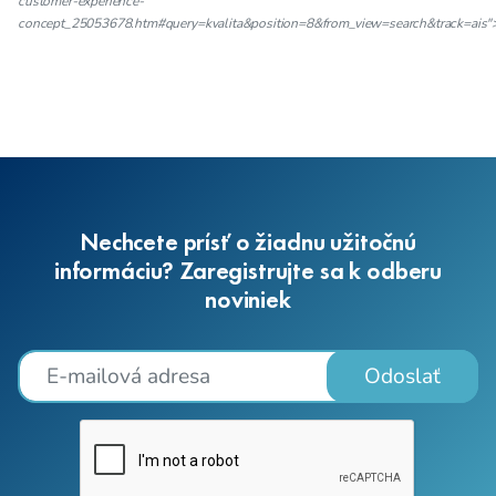
customer-experience-
concept_25053678.htm#query=kvalita&position=8&from_view=search&track=ais">
Nechcete prísť o žiadnu užitočnú
informáciu? Zaregistrujte sa k odberu
noviniek
Odoslať