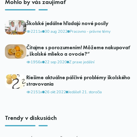
Mohlo by vás zaujímať
Školské jedálne hľadajú nové posily
2211x
30 aug 2022
Pracovno - právne témy
Čítajme s porozumením! Môžeme nakupovať
„školské mlieko a ovocie?“
1956x
22 sep 2020
Z praxe jedální
Riešime aktuálne pálčivé problémy školského
stravovania
2151x
26 okt 2022
Jedáleň 21. storočia
Trendy v diskusiách