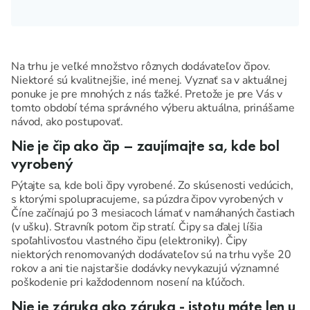
Na trhu je veľké množstvo rôznych dodávateľov čipov.
Niektoré sú kvalitnejšie, iné menej. Vyznať sa v aktuálnej
ponuke je pre mnohých z nás ťažké. Pretože je pre Vás v
tomto období téma správného výberu aktuálna, prinášame
návod, ako postupovať.
Nie je čip ako čip – zaujímajte sa, kde bol
vyrobený
Pýtajte sa, kde boli čipy vyrobené. Zo skúsenosti vedúcich,
s ktorými spolupracujeme, sa púzdra čipov vyrobených v
Číne začínajú po 3 mesiacoch lámať v namáhaných častiach
(v ušku). Stravník potom čip stratí. Čipy sa ďalej líšia
spoľahlivosťou vlastného čipu (elektroniky). Čipy
niektorých renomovaných dodávateľov sú na trhu vyše 20
rokov a ani tie najstaršie dodávky nevykazujú významné
poškodenie pri každodennom nosení na kľúčoch.
Nie je záruka ako záruka - istotu máte len u