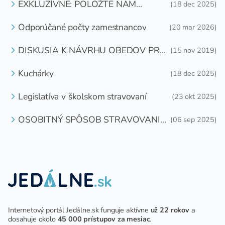
EXKLUZÍVNE: POLOŽTE NÁM
(18 dec 2025)
OTÁZKU
Odporúčané počty zamestnancov
(20 mar 2026)
DISKUSIA K NÁVRHU OBEDOV PRE
(15 nov 2019)
DETI ZDARMA
Kuchárky
(18 dec 2025)
Legislatíva v školskom stravovaní
(23 okt 2025)
OSOBITNÝ SPÔSOB STRAVOVANIA
(06 sep 2025)
DETÍ A ŽIAKOV V ŠKOLSKOM
ZARIADENÍ
Internetový portál Jedálne.sk funguje aktívne
už 22 rokov
a
dosahuje okolo
45 000 prístupov za mesiac
.