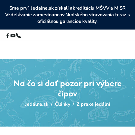
Sme prví! Jedalne.sk získali akreditáciu MŠVV a M SR
Vzdelávanie zamestnancov školského stravovania teraz s
oficiálnou garanciou kvality.
Na čo si dať pozor pri výbere
čipov
Jedálne.sk
/
Články
/
Z praxe jedální