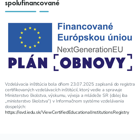
spolufinancované
Vzdelávacia inštitúcia bola dňom 23.07.2025 zapísaná do registra
certifikovaných vzdelávacích inštitúcií, ktorý vedie a spravuje
Ministerstvo školstva, výskumu, vývoja a mládeže SR (ďalej iba
„ministerstvo školstva“) v Informačnom systéme vzdelávania
dospelých:
https://isvd.iedu.sk/ViewCertifiedEducationalInstitutionsRegistry