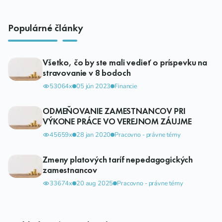
Populárné články
Všetko, čo by ste mali vedieť o príspevku na
stravovanie v 8 bodoch
53064x
05 jún 2023
Financie
ODMEŇOVANIE ZAMESTNANCOV PRI
VÝKONE PRÁCE VO VEREJNOM ZÁUJME
45659x
28 jan 2020
Pracovno - právne témy
Zmeny platových taríf nepedagogických
zamestnancov
33674x
20 aug 2025
Pracovno - právne témy