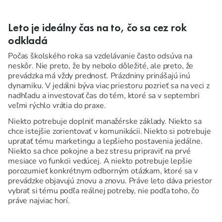
Leto je ideálny čas na to, čo sa cez rok
odkladá
Počas školského roka sa vzdelávanie často odsúva na
neskôr. Nie preto, že by nebolo dôležité, ale preto, že
prevádzka má vždy prednosť. Prázdniny prinášajú inú
dynamiku. V jedálni býva viac priestoru pozrieť sa na veci z
nadhľadu a investovať čas do tém, ktoré sa v septembri
veľmi rýchlo vrátia do praxe.
Niekto potrebuje doplniť manažérske základy. Niekto sa
chce istejšie zorientovať v komunikácii. Niekto si potrebuje
upratať tému marketingu a lepšieho postavenia jedálne.
Niekto sa chce pokojne a bez stresu pripraviť na prvé
mesiace vo funkcii vedúcej. A niekto potrebuje lepšie
porozumieť konkrétnym odborným otázkam, ktoré sa v
prevádzke objavujú znovu a znovu. Práve leto dáva priestor
vybrať si tému podľa reálnej potreby, nie podľa toho, čo
práve najviac horí.