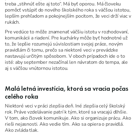
treba „stihnúť ešte aj toto“. Má byť oporou. Má človeku
pomôcť vstúpiť do nového školského roka s väčšou istotou,
lepším prehľadom a pokojnejším pocitom, že veci drží viac v
rukách.
Pre vedúce to môže znamenať väčšiu istotu v rozhodovaní,
komunikácii a riadení. Pre kuchárky môže byť hodnotné už
to, že lepšie rozumejú súvislostiam svojej práce, novým
pravidlám či tomu, prečo sa niektoré veci v prevádzke
nastavujú určitým spôsobom. V oboch prípadoch ide o to
isté: aby september nezačínal len návratom do tempa, ale
aj s väčšou vnútornou istotou.
Malá letná investícia, ktorá sa vracia počas
celého roka
Niektoré veci v práci zlepšia deň. Iné zlepšia celý školský
rok. Práve vzdelávanie patrí k tým, ktoré sa vracajú dlhšie.
V tom, ako človek komunikuje. Ako si organizuje prácu. Ako
rieši nejasnosti. Ako vedie tím. Ako sa opiera o pravidlá.
Ako zvláda tlak.