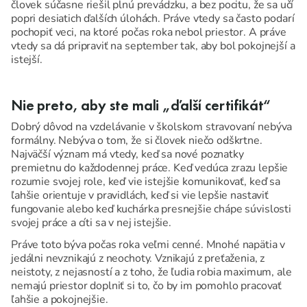
človek súčasne riešil plnú prevádzku, a bez pocitu, že sa učí
popri desiatich ďalších úlohách. Práve vtedy sa často podarí
pochopiť veci, na ktoré počas roka nebol priestor. A práve
vtedy sa dá pripraviť na september tak, aby bol pokojnejší a
istejší.
Nie preto, aby ste mali „ďalší certifikát“
Dobrý dôvod na vzdelávanie v školskom stravovaní nebýva
formálny. Nebýva o tom, že si človek niečo odškrtne.
Najväčší význam má vtedy, keď sa nové poznatky
premietnu do každodennej práce. Keď vedúca zrazu lepšie
rozumie svojej role, keď vie istejšie komunikovať, keď sa
ľahšie orientuje v pravidlách, keď si vie lepšie nastaviť
fungovanie alebo keď kuchárka presnejšie chápe súvislosti
svojej práce a cíti sa v nej istejšie.
Práve toto býva počas roka veľmi cenné. Mnohé napätia v
jedálni nevznikajú z neochoty. Vznikajú z preťaženia, z
neistoty, z nejasností a z toho, že ľudia robia maximum, ale
nemajú priestor doplniť si to, čo by im pomohlo pracovať
ľahšie a pokojnejšie.