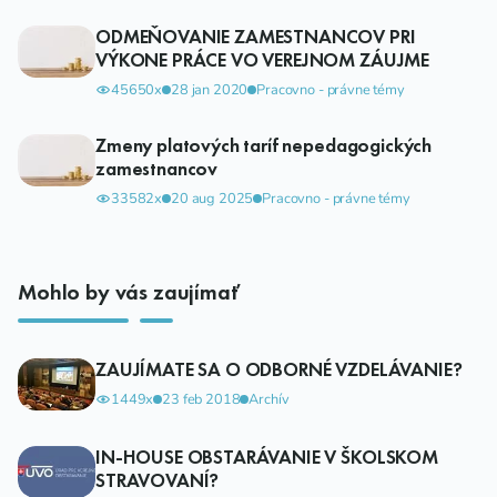
ODMEŇOVANIE ZAMESTNANCOV PRI
VÝKONE PRÁCE VO VEREJNOM ZÁUJME
45650x
28 jan 2020
Pracovno - právne témy
Zmeny platových taríf nepedagogických
zamestnancov
33582x
20 aug 2025
Pracovno - právne témy
Mohlo by vás zaujímať
ZAUJÍMATE SA O ODBORNÉ VZDELÁVANIE?
1449x
23 feb 2018
Archív
IN-HOUSE OBSTARÁVANIE V ŠKOLSKOM
STRAVOVANÍ?