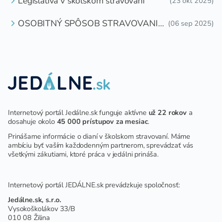
Legislatíva v školskom stravovaní
(23 okt 2025)
OSOBITNÝ SPÔSOB STRAVOVANIA
(06 sep 2025)
DETÍ A ŽIAKOV V ŠKOLSKOM
ZARIADENÍ
Internetový portál Jedálne.sk funguje aktívne
už 22 rokov
a
dosahuje okolo
45 000 prístupov za mesiac
.
Prinášame informácie o dianí v školskom stravovaní. Máme
ambíciu byť vaším každodenným partnerom, sprevádzať vás
všetkými zákutiami, ktoré práca v jedálni prináša.
Internetový portál JEDÁLNE.sk prevádzkuje spoločnosť:
Jedálne.sk, s.r.o.
Vysokoškolákov 33/B
010 08 Žilina