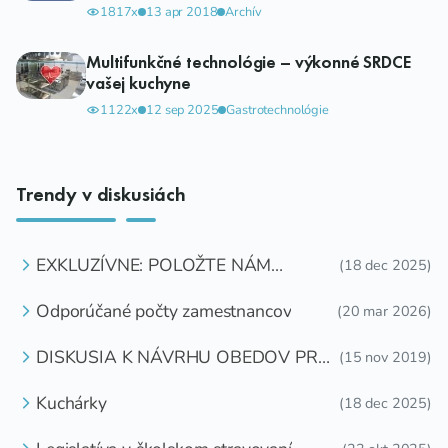
1817x
13 apr 2018
Archív
Multifunkčné technológie – výkonné SRDCE
vašej kuchyne
1122x
12 sep 2025
Gastrotechnológie
Trendy v diskusiách
EXKLUZÍVNE: POLOŽTE NÁM
(18 dec 2025)
OTÁZKU
Odporúčané počty zamestnancov
(20 mar 2026)
DISKUSIA K NÁVRHU OBEDOV PRE
(15 nov 2019)
DETI ZDARMA
Kuchárky
(18 dec 2025)