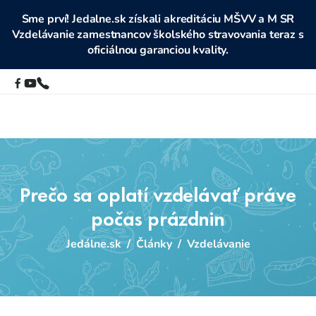
Sme prví! Jedalne.sk získali akreditáciu MŠVV a M SR
Vzdelávanie zamestnancov školského stravovania teraz s
oficiálnou garanciou kvality.
Prečo sa oplatí vzdelávať práve
počas prázdnin
Jedálne.sk
/
Články
/
Vzdelávanie