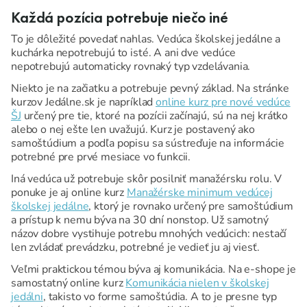
Každá pozícia potrebuje niečo iné
To je dôležité povedať nahlas. Vedúca školskej jedálne a
kuchárka nepotrebujú to isté. A ani dve vedúce
nepotrebujú automaticky rovnaký typ vzdelávania.
Niekto je na začiatku a potrebuje pevný základ. Na stránke
kurzov Jedálne.sk je napríklad
online kurz pre nové vedúce
ŠJ
určený pre tie, ktoré na pozícii začínajú, sú na nej krátko
alebo o nej ešte len uvažujú. Kurz je postavený ako
samoštúdium a podľa popisu sa sústreďuje na informácie
potrebné pre prvé mesiace vo funkcii.
Iná vedúca už potrebuje skôr posilniť manažérsku rolu. V
ponuke je aj online kurz
Manažérske minimum vedúcej
školskej jedálne
, ktorý je rovnako určený pre samoštúdium
a prístup k nemu býva na 30 dní nonstop. Už samotný
názov dobre vystihuje potrebu mnohých vedúcich: nestačí
len zvládať prevádzku, potrebné je vedieť ju aj viesť.
Veľmi praktickou témou býva aj komunikácia. Na e-shope je
samostatný online kurz
Komunikácia nielen v školskej
jedálni
, takisto vo forme samoštúdia. A to je presne typ