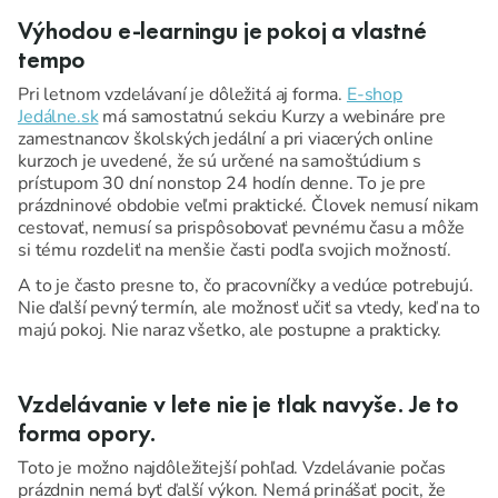
Výhodou e-learningu je pokoj a vlastné
tempo
Pri letnom vzdelávaní je dôležitá aj forma.
E-shop
Jedálne.sk
má samostatnú sekciu Kurzy a webináre pre
zamestnancov školských jedální a pri viacerých online
kurzoch je uvedené, že sú určené na samoštúdium s
prístupom 30 dní nonstop 24 hodín denne. To je pre
prázdninové obdobie veľmi praktické. Človek nemusí nikam
cestovať, nemusí sa prispôsobovať pevnému času a môže
si tému rozdeliť na menšie časti podľa svojich možností.
A to je často presne to, čo pracovníčky a vedúce potrebujú.
Nie ďalší pevný termín, ale možnosť učiť sa vtedy, keď na to
majú pokoj. Nie naraz všetko, ale postupne a prakticky.
Vzdelávanie v lete nie je tlak navyše. Je to
forma opory.
Toto je možno najdôležitejší pohľad. Vzdelávanie počas
prázdnin nemá byť ďalší výkon. Nemá prinášať pocit, že