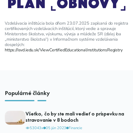
Vzdelávacia inštitúcia bola dňom 23.07.2025 zapísaná do registra
certifikovaných vzdelávacích inštitúcií, ktorý vedie a spravuje
Ministerstvo školstva, výskumu, vývoja a mládeže SR (ďalej iba
„ministerstvo školstva“) v Informačnom systéme vzdelávania
dospelých:
https://isvd.iedu.sk/ViewCertifiedEducationalInstitutionsRegistry
Populárné články
Všetko, čo by ste mali vedieť o príspevku na
stravovanie v 8 bodoch
53043x
05 jún 2023
Financie