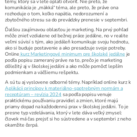
témy, ktorý sa v lete oplatí otvoriť. Nie preto, že
komunikácia je „mäkká“ téma, ale preto, že práve ona
rozhoduje o tom, koľko napätia, nedorozumení a
zbytočného stresu sa do prevádzky prenesie v septembri.
Ďalšou zaujímavou oblasťou je marketing. Na prvý pohľad
môže znieť vzdialene od bežnej práce jedálne, no v realite
veľmi súvisí s tým, ako jedáleň komunikuje svoju hodnotu,
ako si buduje postavenie a ako presadzuje svoje potreby.
Online
kurz Marketingové minimum pre školské jedálne
je
podľa popisu zameraný práve na to, prečo je marketing
dôležitý aj v školskej jedálni a ako môže pomôcť lepším
podmienkam a väčšiemu rešpektu.
A sú tu aj vyslovene odborné témy. Napríklad online kurz k
Aplikácii princípov k materiálno-spotrebným normám a
receptúram – revízia 2024
sa podľa popisu venuje
praktickému používaniu pravidiel a zmien, ktoré majú
priamy dopad na každodennú prax v školskej jedálni. To je
presne typ vzdelávania, ktorý v lete dáva veľký zmysel:
človek má čas prejsť si ho sústredene a v septembri z neho
okamžite čerpá.