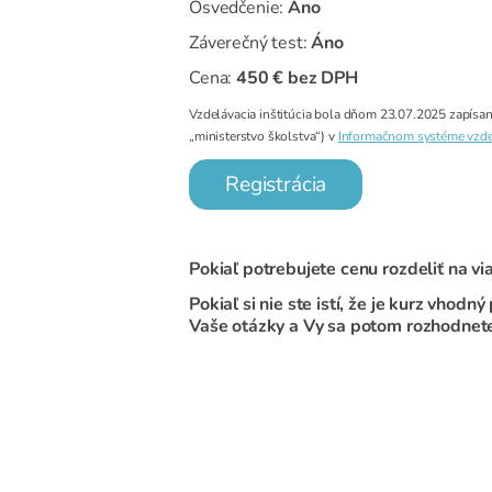
Osvedčenie:
Áno
Záverečný test:
Áno
Cena:
450 € bez DPH
Vzdelávacia inštitúcia bola dňom 23.07.2025 zapísaná 
„ministerstvo školstva“) v
Informačnom systéme vzde
Registrácia
Pokiaľ potrebujete cenu rozdeliť na v
Pokiaľ si nie ste istí, že je kurz vho
Vaše otázky a Vy sa potom rozhodnet