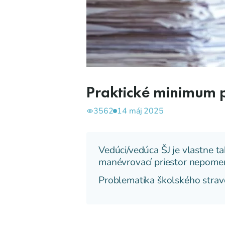
Praktické minimum 
3562
14 máj 2025
Vedúci/vedúca ŠJ je vlastne t
manévrovací priestor nepome
Problematika školského stravov