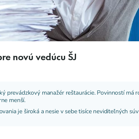
pre novú vedúcu ŠJ
aký prevádzkový manažér reštaurácie. Povinností má ro
rne menší.
ania je široká a nesie v sebe tisíce neviditeľných súvi