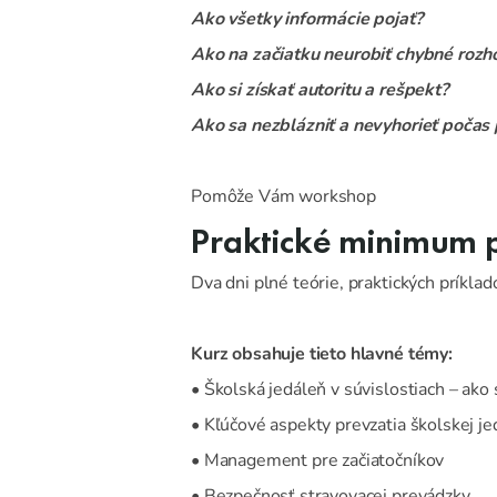
Ako všetky informácie pojať?
Ako na začiatku neurobiť chybné rozh
Ako si získať autoritu a rešpekt?
Ako sa nezblázniť a nevyhorieť počas
Pomôže Vám workshop
Praktické minimum 
Dva dni plné teórie, praktických príklad
Kurz obsahuje tieto hlavné témy:
• Školská jedáleň v súvislostiach – ako s
• Kľúčové aspekty prevzatia školskej je
• Management pre začiatočníkov
• Bezpečnosť stravovacej prevádzky