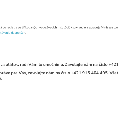
do registra certifikovaných vzdelávacích inštitúcií, ktorý vedie a spravuje Ministerstv
lávania dospelých
.
iac splátok, radi Vám to umožníme. Zavolajte nám na číslo +4
dný práve pre Vás, zavolajte nám na číslo +421 915 404 495.
Všet
e.