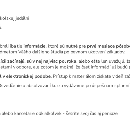
olskej jedálni
ŠJ
rali iba tie
informácie
, ktoré sú
nutné pre prvé mesiace pôsobe
redmetom Vášho ďalšieho štúdia po pevnom ukotvení základov.
ícii začínajú, sú v nej najviac pol roka
, alebo ešte len uvažujú, ž
sťami v odbore, ale potom je možné, že časť informácií už budú 
ál v elektronickej podobe
. Prístup k materiálom získate v deň zač
Osvedčenie o absolvovaní kurzu vydávame po úspešnom splnení 
lebo kancelárie odkiaľkoľvek - šetríte svoj čas aj peniaze