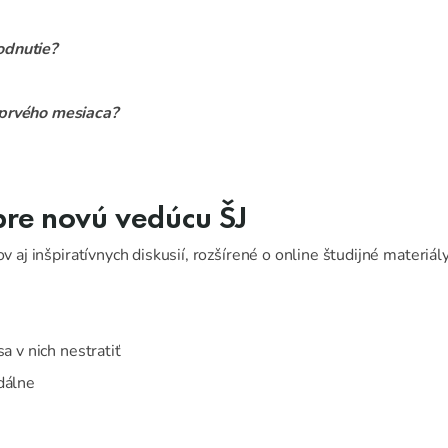
odnutie?
 prvého mesiaca?
pre novú vedúcu ŠJ
ov aj inšpiratívnych diskusií, rozšírené o online študijné materiá
a v nich nestratiť
dálne