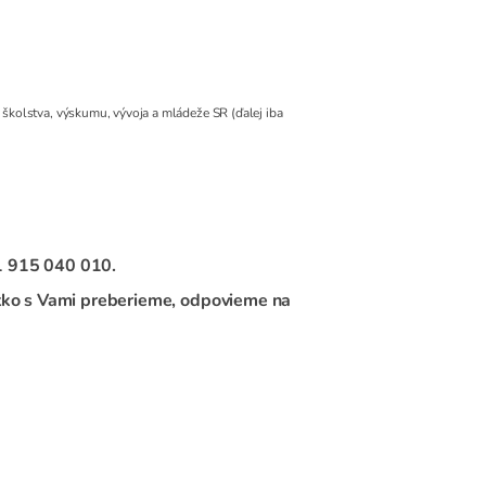
o školstva, výskumu, vývoja a mládeže SR (ďalej iba
21 915 040 010.
ko s Vami preberieme, odpovieme na