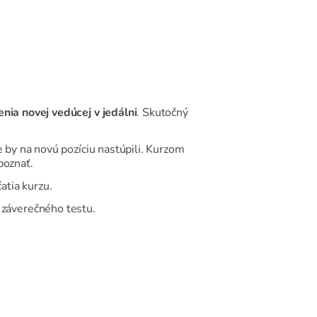
nia novej vedúcej v jedálni
. Skutočný
e by na novú pozíciu nastúpili. Kurzom
poznať.
atia kurzu.
záverečného testu.