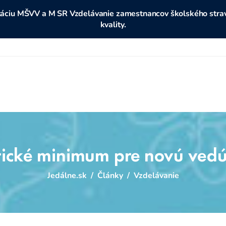
ditáciu MŠVV a M SR Vzdelávanie zamestnancov školského stravo
kvality.
tické minimum pre novú vedú
Jedálne.sk
/
Články
/
Vzdelávanie