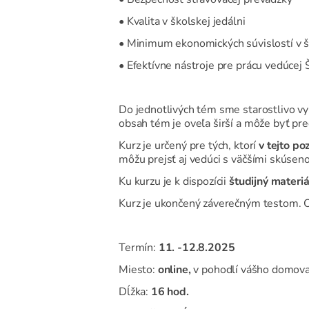
• Kvalita v školskej jedálni
• Minimum ekonomických súvislostí v šk
• Efektívne nástroje pre prácu vedúcej 
Do jednotlivých tém sme starostlivo vyb
obsah tém je oveľa širší a môže byť p
Kurz je určený pre tých, ktorí
v tejto poz
môžu prejsť aj vedúci s väčšími skúseno
Ku kurzu je k dispozícii
študijný materi
Kurz je ukončený záverečným testom. 
Termín:
11. -12.8.2025
Miesto:
online,
v pohodlí vášho domova a
Dĺžka:
16 hod.