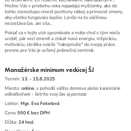
Možno Vás v priebehu roka napadajú myšlienky, ako do
tohto stereotypu vniesť pozitívny náboj a prínosné zmeny,
aby všetko fungovalo lepšie. Lenže na to väčšinou
nezostáva čas, ani sila...
Pokiaľ sa v tejto vízii spoznávate a máte chuť s tým niečo
urobiť, pár vecí zmeniť a získať novú energiu, inšpiráciu,
motiváciu, skrátka svieže "nakopnutie" do svojej práce,
presne pre Vás je určený jedinečný seminár.
Manažérske minimum vedúcej ŠJ
Termín:
13. - 15.8.2025
Miesto:
online
, v pohodlí vášho domova alebo kancelárie
odkiaľkoľvek - šetríte svoj čas aj peniaze
Lektor:
Mgr. Eva Feketová
Cena:
550 € bez DPH
Dĺžka:
24 hod.