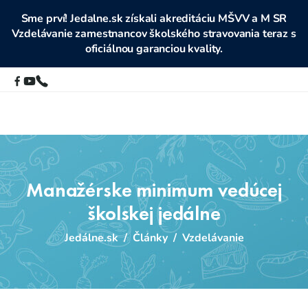
Sme prví! Jedalne.sk získali akreditáciu MŠVV a M SR
Vzdelávanie zamestnancov školského stravovania teraz s
oficiálnou garanciou kvality.
Manažérske minimum vedúcej
školskej jedálne
Jedálne.sk
/
Články
/
Vzdelávanie