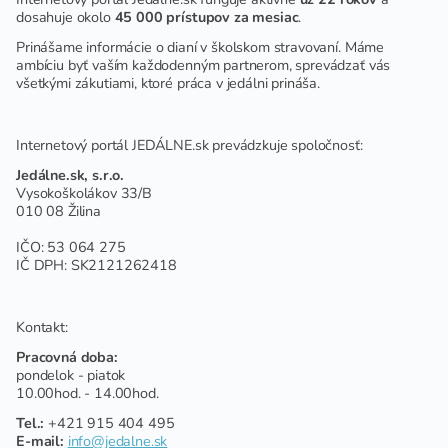
dosahuje okolo
45 000 prístupov za mesiac
.
Prinášame informácie o dianí v školskom stravovaní. Máme
ambíciu byť vaším každodenným partnerom, sprevádzať vás
všetkými zákutiami, ktoré práca v jedálni prináša.
Internetový portál JEDÁLNE.sk prevádzkuje spoločnosť:
Jedálne.sk, s.r.o.
Vysokoškolákov 33/B
010 08 Žilina
IČO: 53 064 275
IČ DPH: SK2121262418
Kontakt:
Pracovná doba:
pondelok - piatok
10.00hod. - 14.00hod.
Tel.:
+421 915 404 495
E-mail:
info@jedalne.sk