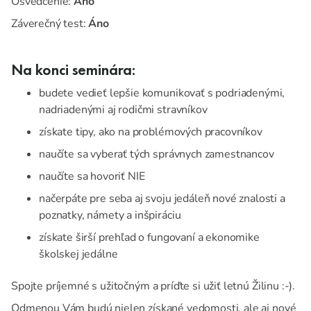
Osvedčenie:
Áno
Záverečný test:
Áno
Na konci seminára:
budete vedieť lepšie komunikovať s podriadenými,
nadriadenými aj rodičmi stravníkov
získate tipy, ako na problémových pracovníkov
naučíte sa vyberať tých správnych zamestnancov
naučíte sa hovoriť NIE
načerpáte pre seba aj svoju jedáleň nové znalosti a
poznatky, námety a inšpiráciu
získate širší prehľad o fungovaní a ekonomike
školskej jedálne
Spojte príjemné s užitočným a príďte si užiť letnú Žilinu :-).
Odmenou Vám budú nielen získané vedomosti, ale aj nové