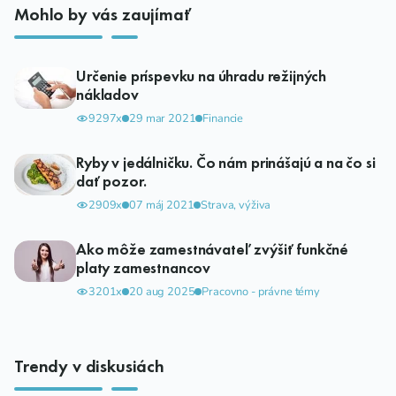
Mohlo by vás zaujímať
Určenie príspevku na úhradu režijných
nákladov
9297x
29 mar 2021
Financie
Ryby v jedálničku. Čo nám prinášajú a na čo si
dať pozor.
2909x
07 máj 2021
Strava, výživa
Ako môže zamestnávateľ zvýšiť funkčné
platy zamestnancov
3201x
20 aug 2025
Pracovno - právne témy
Trendy v diskusiách