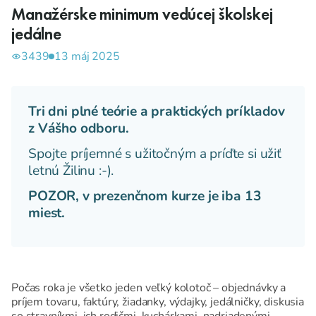
Manažérske minimum vedúcej školskej
jedálne
3439
13 máj 2025
Tri dni plné teórie a praktických príkladov
z Vášho odboru.
Spojte príjemné s užitočným a príďte si užiť
letnú Žilinu :-).
POZOR, v prezenčnom kurze je iba 13
miest.
Počas roka je všetko jeden veľký kolotoč – objednávky a
príjem tovaru, faktúry, žiadanky, výdajky, jedálničky, diskusia
so stravníkmi, ich rodičmi, kuchárkami, nadriadenými...