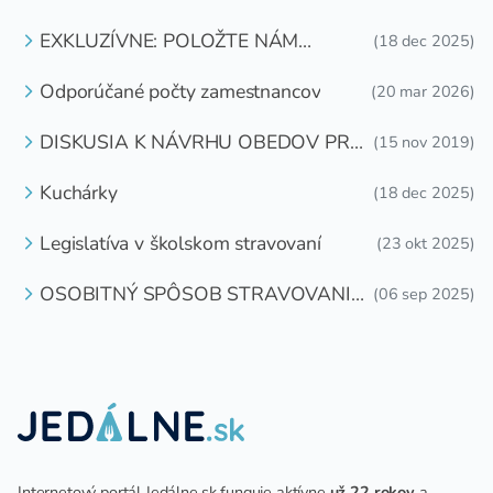
EXKLUZÍVNE: POLOŽTE NÁM
(18 dec 2025)
OTÁZKU
Odporúčané počty zamestnancov
(20 mar 2026)
DISKUSIA K NÁVRHU OBEDOV PRE
(15 nov 2019)
DETI ZDARMA
Kuchárky
(18 dec 2025)
Legislatíva v školskom stravovaní
(23 okt 2025)
OSOBITNÝ SPÔSOB STRAVOVANIA
(06 sep 2025)
DETÍ A ŽIAKOV V ŠKOLSKOM
ZARIADENÍ
Internetový portál Jedálne.sk funguje aktívne
už 22 rokov
a