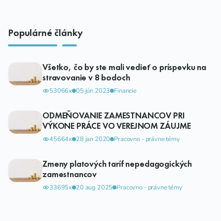
Populárné články
Všetko, čo by ste mali vedieť o príspevku na
stravovanie v 8 bodoch
53066x
05 jún 2023
Financie
ODMEŇOVANIE ZAMESTNANCOV PRI
VÝKONE PRÁCE VO VEREJNOM ZÁUJME
45664x
28 jan 2020
Pracovno - právne témy
Zmeny platových taríf nepedagogických
zamestnancov
33695x
20 aug 2025
Pracovno - právne témy