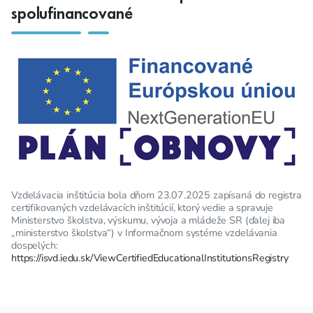
spolufinancované
Vzdelávacia inštitúcia bola dňom 23.07.2025 zapísaná do registra
certifikovaných vzdelávacích inštitúcií, ktorý vedie a spravuje
Ministerstvo školstva, výskumu, vývoja a mládeže SR (ďalej iba
„ministerstvo školstva“) v Informačnom systéme vzdelávania
dospelých:
https://isvd.iedu.sk/ViewCertifiedEducationalInstitutionsRegistry