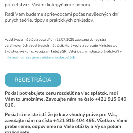
priateľstvá s Vašimi kolegyňami z odboru.
Radi Vám budeme sprievodcami počas nevšedných dní
plných teórie, tipov a praktických príkladov.
Vzdelávacia inštitúcia bola dňom 23.07.2025 zapísaná do registra
certifikovaných vzdelávacích inštitúcií, ktorý vedie a spravuje Ministerstvo
školstva, výskumu, vývoja a mládeže SR (ďalej iba „ministerstvo školstva“) v
Informačnom systéme vzdelávania dospelých
.
REGISTRÁCIA
Pokiaľ potrebujete cenu rozdeliť na viac splátok, radi
Vám to umožníme. Zavolajte nám na číslo +421 915 040
010.
Pokiaľ si nie ste istí, že je kurz vhodný práve pre Vás,
zavolajte nám na číslo +421 915 404 495.
Všetko s Vami
preberieme, odpovieme na Vaše otázky a Vy sa potom
rozhodnete.