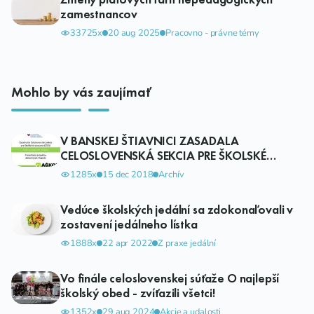
zamestnancov
33725x
20 aug 2025
Pracovno - právne témy
Mohlo by vás zaujímať
V BANSKEJ ŠTIAVNICI ZASADALA
CELOSLOVENSKÁ SEKCIA PRE ŠKOLSKÉ
STRAVOVANIE
1285x
15 dec 2018
Archív
Vedúce školských jedální sa zdokonaľovali v
zostavení jedálneho lístka
1888x
22 apr 2022
Z praxe jedální
Vo finále celoslovenskej súťaže O najlepší
školský obed - zvíťazili všetci!
1352x
29 aug 2024
Akcie a udalosti