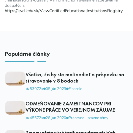
„ministerstvo školstva“) v Informačnom systéme vzdelávania
dospelých:
https://isvd.iedu.sk/ViewCertifiedEducationalInstitutionsRegistry
Populárné články
Všetko, čo by ste mali vedieť o príspevku na
stravovanie v 8 bodoch
53072x
05 jún 2023
Financie
ODMEŇOVANIE ZAMESTNANCOV PRI
VÝKONE PRÁCE VO VEREJNOM ZÁUJME
45672x
28 jan 2020
Pracovno - právne témy
Zmeny platových taríf nepedagogických