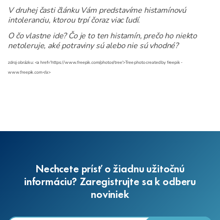
V druhej časti článku Vám predstavíme histamínovú
intoleranciu, ktorou trpí čoraz viac ľudí.
O čo vlastne ide? Čo je to ten histamín, prečo ho niekto
netoleruje, aké potraviny sú alebo nie sú vhodné?
zdroj obrázku: <a href='https://www.freepik.com/photos/tree'>Tree photo created by freepik -
www.freepik.com</a>
Nechcete prísť o žiadnu užitočnú
informáciu? Zaregistrujte sa k odberu
noviniek