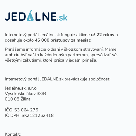
Internetový portál Jedálne.sk funguje aktívne
už 22 rokov
a
dosahuje okolo
45 000 prístupov za mesiac
.
Prinášame informácie o dianí v školskom stravovaní. Máme
ambíciu byť vaším každodenným partnerom, sprevádzať vás
všetkými zákutiami, ktoré práca v jedálni prináša.
Internetový portál JEDÁLNE.sk prevádzkuje spoločnosť:
Jedálne.sk, s.r.o.
Vysokoškolákov 33/B
010 08 Žilina
IČO: 53 064 275
IČ DPH: SK2121262418
Kontakt: