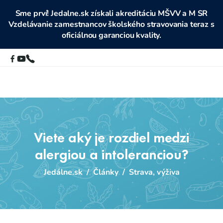
Sme prví! Jedalne.sk získali akreditáciu MŠVV a M SR
Vzdelávanie zamestnancov školského stravovania teraz s
oficiálnou garanciou kvality.
Viete aký je rozdiel medzi
alergiou a intoleranciou?
Jedálne.sk
/
Články
/
Strava, výživa