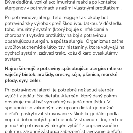
Býva dedičná, vzniká ako imunitná reakcia po kontakte
alergénov v potravinách s našimi vlastnými protilátkami.
Pri potravinovej alergii telo reaguje tak, akoby bol
potravinársky výrobok preň škodlivou látkou. V dôsledku
toho, imunitný systém (ktorý bojuje s infekciami a
chorobami) vytvára protilátky na boj s potravinou
obsahujúcou alergén, a spúšťa alergiu. Organizmus začne
uvoľňovať chemické látky tzv. histamíny, ktoré vplývajú na
dýchací systém, zažívací trakt, kožu či kardiovaskulárny
systém.
Najrozšírenejšie potraviny spôsobujúce alergie: mlieko,
vaječný bielok, arašidy, orechy, sója, pšenica, morské
plody, syry, zeler.
Pri potravinovej alergii je potrebné nežiaduci alergén
vylúčiť z jedálnička dieťaťa. Alergén, ktorý daný pokrm
obsahuje musí byť vyznačený na jedálnom lístku. V
spolupráci so zákonným zástupcom dieťaťa je možné
dieťaťu poskytovať stravovanie v školskej jedálni podľa
vopred dohodnutých podmienok. V stravnom dni, keď nie
je možné potravinový alergén vylúčiť z pripravovaného
pokrmu, zákonný zástupca zabezpečí stravovanie dieťaťu