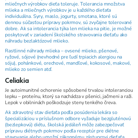
mliečnych výrobkov dieťa toleruje. Tolerancia množstva
mlieka a mliečnych výrobkov je u každého dieťaťa
individuálna. Syry, maslo, jogurty, smotana, ktoré sú
dennou súčasťou prípravy pokrmov, sú zvyčajne tolerované
dobre. Ak sa intolerancia týka len mlieka na pitie, je možné
poskytovať v zariadení školského stravovania dieťaťu ako
náhradu bezlaktózové mlieko.
Rastlinné náhrady mlieka – ovsené mlieko, pšenové,
ryžové, sójové (nevhodné pre ľudí trpiacich alergiou na
sóju), pohánkové, orechové, mandľové, kokosové, makové,
mlieko zo semien atď.
Celiakia
Je autoimunitné ochorenie spôsobené trvalou intoleranciou
lepku – proteínu, ktorý sa nachádza v pšenici, jačmeni a raži.
Lepok v obilninách poškodzuje steny tenkého čreva.
Ak zdravotný stav dieťaťa podľa posúdenia lekára so
špecializáciou v príslušnom odbore vyžaduje bezgluténovú
(bezlepkovú) diétu, školská jedáleň môže zabezpečovať
prípravu diétnych pokrmov podľa receptúr pre diétne
stavovanie alebo umožní zákonnému zástupcovi dieťaťa