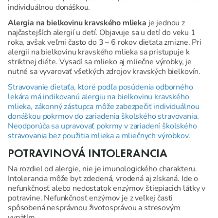
individuálnou donáškou.
Alergia na bielkovinu kravského mlieka
je jednou z
najčastejších alergií u detí. Objavuje sa u detí do veku 1
roka, avšak veľmi často do 3 – 6 rokov dieťaťa zmizne. Pri
alergii na bielkovinu kravského mlieka sa pristupuje k
striktnej diéte. Vysadí sa mlieko aj mliečne výrobky, je
nutné sa vyvarovať všetkých zdrojov kravských bielkovín.
Stravovanie dieťaťa, ktoré podľa posúdenia odborného
lekára má indikovanú alergiu na bielkovinu kravského
mlieka, zákonný zástupca môže zabezpečiť individuálnou
donáškou pokrmov do zariadenia školského stravovania.
Neodporúča sa upravovať pokrmy v zariadení školského
stravovania bez použitia mlieka a mliečnych výrobkov.
POTRAVINOVÁ INTOLERANCIA
Na rozdiel od alergie, nie je imunologického charakteru.
Intolerancia môže byť zdedená, vrodená aj získaná. Ide o
nefunkčnosť alebo nedostatok enzýmov štiepiacich látky v
potravine. Nefunkčnosť enzýmov je z veľkej časti
spôsobená nesprávnou životosprávou a stresovým
vypätím.