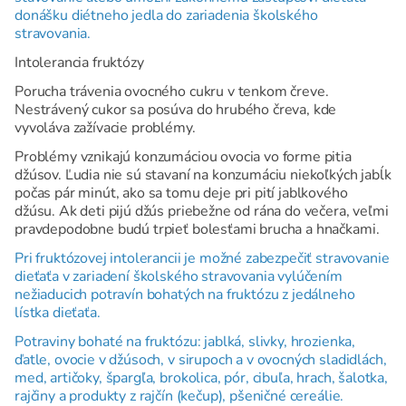
donášku diétneho jedla do zariadenia školského
stravovania.
Intolerancia fruktózy
Porucha trávenia ovocného cukru v tenkom čreve.
Nestrávený cukor sa posúva do hrubého čreva, kde
vyvoláva zažívacie problémy.
Problémy vznikajú konzumáciou ovocia vo forme pitia
džúsov. Ľudia nie sú stavaní na konzumáciu niekoľkých jabĺk
počas pár minút, ako sa tomu deje pri pití jablkového
džúsu. Ak deti pijú džús priebežne od rána do večera, veľmi
pravdepodobne budú trpieť bolesťami brucha a hnačkami.
Pri fruktózovej intolerancii je možné zabezpečiť stravovanie
dieťaťa v zariadení školského stravovania vylúčením
nežiaducich potravín bohatých na fruktózu z jedálneho
lístka dieťaťa.
Potraviny bohaté na fruktózu: jablká, slivky, hrozienka,
ďatle, ovocie v džúsoch, v sirupoch a v ovocných sladidlách,
med, artičoky, špargľa, brokolica, pór, cibuľa, hrach, šalotka,
rajčiny a produkty z rajčín (kečup), pšeničné cereálie.