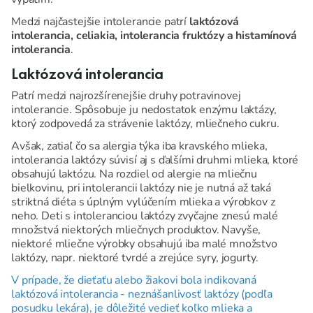
Medzi najčastejšie intolerancie patrí
laktózová
intolerancia, celiakia, intolerancia fruktózy a histamínová
intolerancia
.
Laktózová intolerancia
Patrí medzi najrozšírenejšie druhy potravinovej
intolerancie. Spôsobuje ju nedostatok enzýmu laktázy,
ktorý zodpovedá za strávenie laktózy, mliečneho cukru.
Avšak, zatiaľ čo sa alergia týka iba kravského mlieka,
intolerancia laktózy súvisí aj s ďalšími druhmi mlieka, ktoré
obsahujú laktózu. Na rozdiel od alergie na mliečnu
bielkovinu, pri intolerancii laktózy nie je nutná až taká
striktná diéta s úplným vylúčením mlieka a výrobkov z
neho. Deti s intoleranciou laktózy zvyčajne znesú malé
množstvá niektorých mliečnych produktov. Navyše,
niektoré mliečne výrobky obsahujú iba malé množstvo
laktózy, napr. niektoré tvrdé a zrejúce syry, jogurty.
V prípade, že dieťaťu alebo žiakovi bola indikovaná
laktózová intolerancia - neznášanlivosť laktózy (podľa
posudku lekára), je dôležité vedieť koľko mlieka a