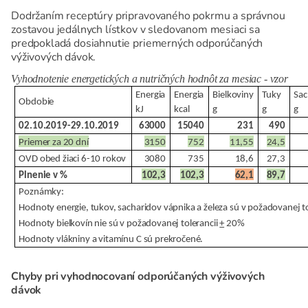
Dodržaním receptúry pripravovaného pokrmu a správnou
zostavou jedálnych lístkov v sledovanom mesiaci sa
predpokladá dosiahnutie priemerných odporúčaných
výživových dávok.
Vyhodnotenie energetických a nutričných hodnôt za mesiac
-
vzor
Energia
Energia
Bielkoviny
Tuky
Sac
Obdobie
kJ
kcal
g
g
g
02.10.2019-29.10.2019
63000
15040
231
490
Priemer za 20 dní
3150
752
11,55
24,5
OVD obed žiaci 6-10 rokov
3080
735
18,6
27,3
Plnenie v %
102,3
102,3
62,1
89,7
Poznámky:
Hodnoty energie, tukov, sacharidov vápnika a železa sú v požadovanej t
Hodnoty bielkovín nie sú v požadovanej tolerancii
+
20%
Hodnoty vlákniny a vitamínu C sú prekročené.
Chyby pri vyhodnocovaní odporúčaných výživových
dávok