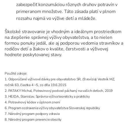
zabezpečiť konzumáciou rôznych druhov potravín v
primeranom množstve. Táto zásada platí v plnom
rozsahu najmä vo výžive detí a mládeže.
Školské stravovanie je vhodným a ideálnym prostriedkom
na zlepšenie správnej výživy obyvateľstva, a to nielen
formou ponuky jedál, ale aj podporou vedomia stravníkov a
rodičov detí a žiakov o kvalite, čerstvosti a výživovej
hodnote poskytovanej stavy.
Použité zdroje:
1. Odporúčané výživové dávky pre obyvateľstvo SR, (9.revízia) Vestník MZ,
ročník 63, čiastka 4 ‒5, zo dňa 19.6.2015
2. PATAKY Michal, Potravinový podvod páchaný na vašich deťoch, 2019
3. HEJDA, Stanislav, Správna výživa teoreticky a prakticky
4. Potravinový kódex v úplnom znení
6. Program ozdravenia výživy obyvateľstva Slovenskej republiky
7. Národný program podpory zdravia
8. Národný program prevencie obezity