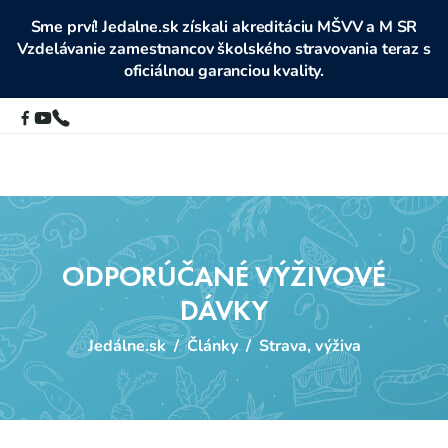
Sme prví! Jedalne.sk získali akreditáciu MŠVV a M SR
Vzdelávanie zamestnancov školského stravovania teraz s
oficiálnou garanciou kvality.
ODPORÚČANÉ VÝŽIVOVÉ
DÁVKY
Jedálne.sk
/
Články
/
Strava, výživa