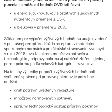
plnenia sa môžu od hodnôt OVD odlišovať
u energie, cukrov, tukov a ostatných sledovaných
nutrientov v priemere ± 15%;
u bielkovín v priemere ± 20%.
Základom pre výpočet výživových hodnôt sú údaje uvedené
v príslušnej receptúre. Každá receptúra v materiálno-
spotrebných normách a pre školské stravovanie, vydaných
v roku 2018, uvádza okrem množstva potravín a
technologickej prípravy pokrmu aj nutričné zloženie jednej
porcie pokrmu podľa vekových kategórií stravníkov.
Na to, aby výsledky prepočtu výživových hodnôt boli
vyčíslené správne pri príprave pokrmov je potrebné
dodržať
druh potravín uvedený v receptúre,
množstvo normovaných potravín,
správny technologický postup prípravy pokrmov.