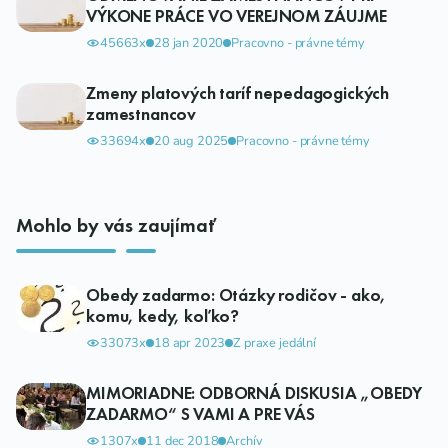
VÝKONE PRÁCE VO VEREJNOM ZÁUJME
45663x
28 jan 2020
Pracovno - právne témy
Zmeny platových taríf nepedagogických
zamestnancov
33694x
20 aug 2025
Pracovno - právne témy
Mohlo by vás zaujímať
Obedy zadarmo: Otázky rodičov - ako,
komu, kedy, koľko?
33073x
18 apr 2023
Z praxe jedální
MIMORIADNE: ODBORNÁ DISKUSIA „OBEDY
ZADARMO“ S VAMI A PRE VÁS
1307x
11 dec 2018
Archív