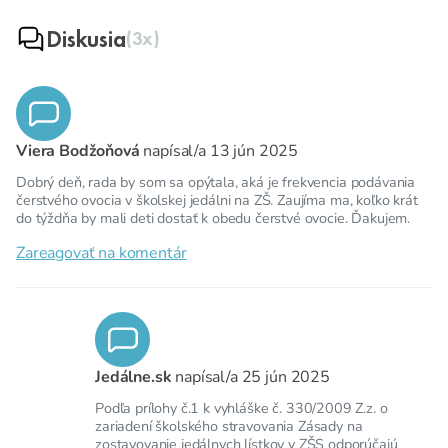
Diskusia
(3x)
Viera Bodžoňová
napísal/a
13 jún 2025
Dobrý deň, rada by som sa opýtala, aká je frekvencia podávania
čerstvého ovocia v školskej jedálni na ZŠ. Zaujíma ma, koľko krát
do týždňa by mali deti dostať k obedu čerstvé ovocie. Ďakujem.
Zareagovať na komentár
Jedálne.sk
napísal/a
25 jún 2025
Podľa prílohy č.1 k vyhláške č. 330/2009 Z.z. o
zariadení školského stravovania Zásady na
zostavovanie jedálnych lístkov v ZŠS odporúčajú