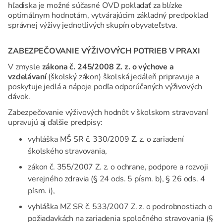
hľadiska je možné súčasné OVD pokladať za blízke
optimálnym hodnotám, vytvárajúcim základný predpoklad
správnej výživy jednotlivých skupín obyvateľstva.
ZABEZPEČOVANIE VÝŽIVOVÝCH POTRIEB V PRAXI
V zmysle
zákona č. 245/2008 Z. z. o výchove a
vzdelávaní
(školský zákon) školská jedáleň pripravuje a
poskytuje jedlá a nápoje podľa odporúčaných výživových
dávok.
Zabezpečovanie výživových hodnôt v školskom stravovaní
upravujú aj ďalšie predpisy:
vyhláška MŠ SR č. 330/2009 Z. z. o zariadení
školského stravovania,
zákon č. 355/2007 Z. z. o ochrane, podpore a rozvoji
verejného zdravia (§ 24 ods. 5 písm. b), § 26 ods. 4
písm. i),
vyhláška MZ SR č. 533/2007 Z. z. o podrobnostiach o
požiadavkách na zariadenia spoločného stravovania (§