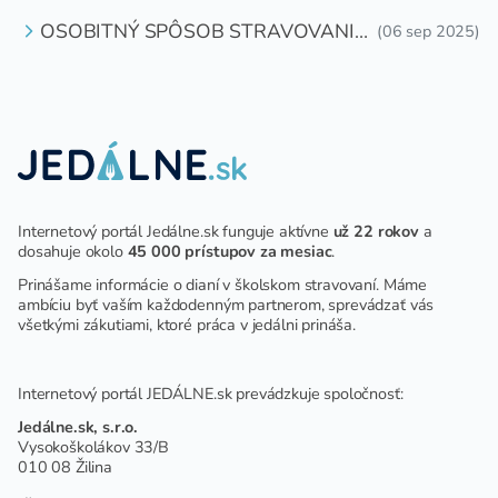
OSOBITNÝ SPÔSOB STRAVOVANIA
(06 sep 2025)
DETÍ A ŽIAKOV V ŠKOLSKOM
ZARIADENÍ
Internetový portál Jedálne.sk funguje aktívne
už 22 rokov
a
dosahuje okolo
45 000 prístupov za mesiac
.
Prinášame informácie o dianí v školskom stravovaní. Máme
ambíciu byť vaším každodenným partnerom, sprevádzať vás
všetkými zákutiami, ktoré práca v jedálni prináša.
Internetový portál JEDÁLNE.sk prevádzkuje spoločnosť:
Jedálne.sk, s.r.o.
Vysokoškolákov 33/B
010 08 Žilina