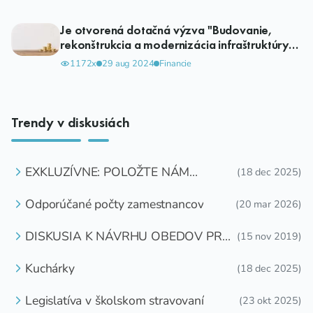
Je otvorená dotačná výzva "Budovanie,
rekonštrukcia a modernizácia infraštruktúry
regionálneho školstva"
1172x
29 aug 2024
Financie
Trendy v diskusiách
EXKLUZÍVNE: POLOŽTE NÁM
(18 dec 2025)
OTÁZKU
Odporúčané počty zamestnancov
(20 mar 2026)
DISKUSIA K NÁVRHU OBEDOV PRE
(15 nov 2019)
DETI ZDARMA
Kuchárky
(18 dec 2025)
Legislatíva v školskom stravovaní
(23 okt 2025)