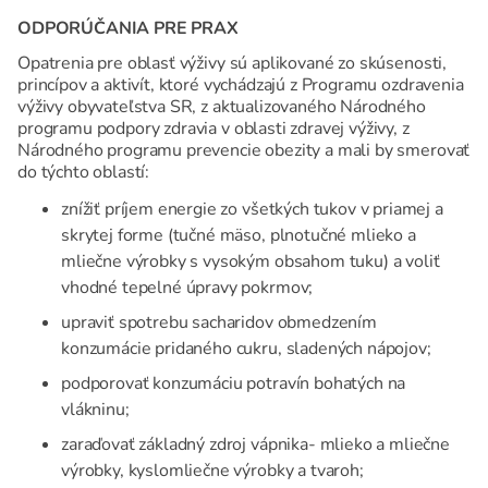
ODPORÚČANIA PRE PRAX
Opatrenia pre oblasť výživy sú aplikované zo skúsenosti,
princípov a aktivít, ktoré vychádzajú z Programu ozdravenia
výživy obyvateľstva SR, z aktualizovaného Národného
programu podpory zdravia v oblasti zdravej výživy, z
Národného programu prevencie obezity a mali by smerovať
do týchto oblastí:
znížiť príjem energie zo všetkých tukov v priamej a
skrytej forme (tučné mäso, plnotučné mlieko a
mliečne výrobky s vysokým obsahom tuku) a voliť
vhodné tepelné úpravy pokrmov;
upraviť spotrebu sacharidov obmedzením
konzumácie pridaného cukru, sladených nápojov;
podporovať konzumáciu potravín bohatých na
vlákninu;
zaraďovať základný zdroj vápnika- mlieko a mliečne
výrobky, kyslomliečne výrobky a tvaroh;