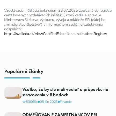
Vzdelávacia inštitúcia bola dňom 23.07.2025 zapísaná do registra
certifikovaných vzdelávacích inštitúcií, ktorý vedie a spravuje
Ministerstvo školstva, výskumu, vývoja a mládeže SR (ďalej iba
„ministerstvo školstva“) v Informačnom systéme vzdelávania
dospelých:
https://isvd.iedu.sk/ViewCertifiedEducationalInstitutionsRegistry
Populárné články
Všetko, čo by ste mali vedieť o príspevku na
stravovanie v 8 bodoch
53066x
05 jún 2023
Financie
ODMEŇOVANIE ZAMESTNANCOV PRI