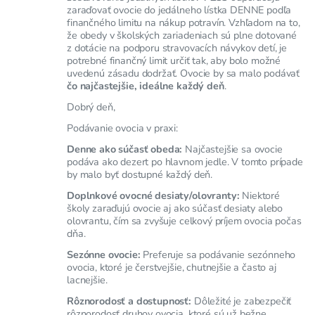
zaraďovať ovocie do jedálneho lístka DENNE podľa
finančného limitu na nákup potravín. Vzhľadom na to,
že obedy v školských zariadeniach sú plne dotované
z dotácie na podporu stravovacích návykov detí, je
potrebné finančný limit určiť tak, aby bolo možné
uvedenú zásadu dodržať. Ovocie by sa malo podávať
čo najčastejšie, ideálne každý deň
.
Dobrý deň,
Podávanie ovocia v praxi:
Denne ako súčasť obeda:
Najčastejšie sa ovocie
podáva ako dezert po hlavnom jedle. V tomto prípade
by malo byť dostupné každý deň.
Doplnkové ovocné desiaty/olovranty:
Niektoré
školy zaraďujú ovocie aj ako súčasť desiaty alebo
olovrantu, čím sa zvyšuje celkový príjem ovocia počas
dňa.
Sezónne ovocie:
Preferuje sa podávanie sezónneho
ovocia, ktoré je čerstvejšie, chutnejšie a často aj
lacnejšie.
Rôznorodosť a dostupnosť:
Dôležité je zabezpečiť
rôznorodosť druhov ovocia, ktoré sú už bežne