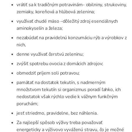
vrátiť sa k tradičným potravinám- obilniny, strukoviny,
zemiaky, koreňová a hlúbová zelenina;
využívať chudé mäso –dôležitý zdroj esenciálnych
aminokyselín a železa;
nezabúdať na pravidelnú konzumáciu rýb a výrobkov z
nich,
denne využívať čerstvú zeleninu;
zvýšiť spotrebu ovocia z domácich zdrojov;
obmedziť príjem soli potravou;
pamätať na dostatok tekutín, s nadmerným
množstvom tekutín si organizmus poradí ľahko, ich
nedostatok však rýchlo vedie k vážnym funkčným
poruchám;
jesť striedmo, pravidelne, bez náhlenia.
Za najlepší spôsob výživy treba považovať
energeticky a výživovo vyváženú stravu, čo je možné