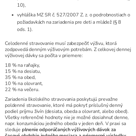
10),
vyhláška MZ SR č. 527/2007 Z. z. o podrobnostiach o
požiadavkách na zariadenia pre deti a mládež (§ 8
ods. 1).
Celodenné stravovanie musí zabezpečiť výživu, ktorá
zodpovedá denným výživovým potrebám. Z celkovej dennej
výživovej dávky sa počíta v priemere:
18 % na raňajky,
15 % na desiatu,
35 % na obed,
10 % na olovrant,
22 % na večeru.
Zariadenia školského stravovania poskytujú prevažne
poldenné stravovanie, ktoré má pokryť príslušný denný
podiel príjmu živín (desiata, obeda a olovrant, alebo obed).
Všetky referenčné hodnoty nie je možné dosiahnuť denne,
napr. konzumáciou jedného obeda v jeden deň. V praxi sa
sleduje
plnenie odporúčaných výživových dávok za
časové obdobie jedného mesiaca a priemerné výsledky