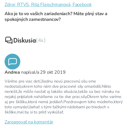
Zdroj: RTVS, Rita Fleischmanová, Facebook
Ako je to vo vašich zariadeniach? Máte plný stav a
spokojných zamestnancov?
Diskusia
(4x)
Andrea
napísal/a
29 okt 2019
Váríme pre viac detí,žiadnu novú pracovnú silu sme
nedostali,okrem toho nám dve pracovné sily omaródili.Nikto
neriešil,že môže nastať aj takáto situácia,takže sa bez nároku na
nejaký príplatok naháňame za tie dve prac.sily.Okrem toho varíme
aj pre škôlku,ktorá nemá jedáleň.Pozdravujem toho múdreho,ktorý
toto vymyslel,behať s tými ťažkými nádobami po triedach v
škôlke,mal by si to prísť vyskúšať.
Zareagovať na komentár