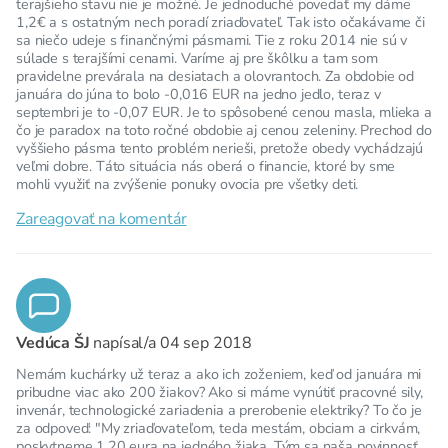
terajšieho stavu nie je možné. Je jednoduché povedať my dáme
1,2€ a s ostatným nech poradí zriaďovateľ. Tak isto očakávame či
sa niečo udeje s finančnými pásmami. Tie z roku 2014 nie sú v
súlade s terajšími cenami. Varíme aj pre škôlku a tam som
pravidelne prevárala na desiatach a olovrantoch. Za obdobie od
januára do júna to bolo -0,016 EUR na jedno jedlo, teraz v
septembri je to -0,07 EUR. Je to spôsobené cenou masla, mlieka a
čo je paradox na toto ročné obdobie aj cenou zeleniny. Prechod do
vyššieho pásma tento problém nerieši, pretože obedy vychádzajú
veľmi dobre. Táto situácia nás oberá o financie, ktoré by sme
mohli využiť na zvýšenie ponuky ovocia pre všetky deti.
Zareagovať na komentár
Vedúca ŠJ
napísal/a
04 sep 2018
Nemám kuchárky už teraz a ako ich zoženiem, keď od januára mi
pribudne viac ako 200 žiakov? Ako si máme vynútiť pracovné sily,
invenár, technologické zariadenia a prerobenie elektriky? To čo je
za odpoveď: "My zriaďovateľom, teda mestám, obciam a cirkvám,
poskytneme 1,20 eura na jedného žiaka. Tým sa naša povinnosť