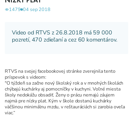
NÍZKY PLAT
1479
04 sep 2018
Video od RTVS z 26.8.2018 má 59 000
pozretí, 470 zdieľaní a cez 60 komentárov.
RTVS na svojej facebookovej stránke zverejnila tento
príspevok s videom:
"O týždeň sa začne nový školský rok a v mnohých školách
chýbajú kuchárky aj pomocníčky v kuchyni. Voľné miesta
školy nedokážu obsadiť. Ženy o prácu nemajú záujem
najmä pre nízky plat. Kým v škole dostanú kuchárky
väčšinou minimálnu mzdu, v reštauráciách si zarobia oveľa
viac.“