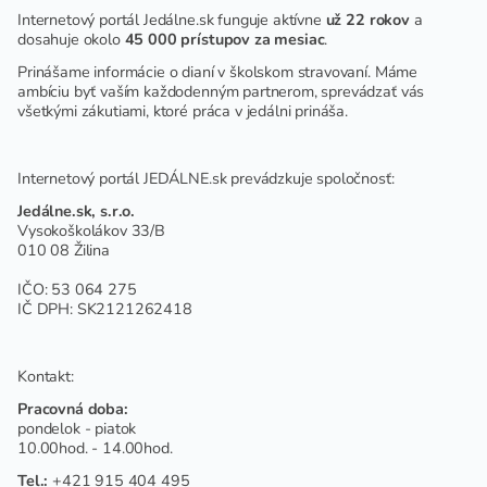
Internetový portál Jedálne.sk funguje aktívne
už 22 rokov
a
dosahuje okolo
45 000 prístupov za mesiac
.
Prinášame informácie o dianí v školskom stravovaní. Máme
ambíciu byť vaším každodenným partnerom, sprevádzať vás
všetkými zákutiami, ktoré práca v jedálni prináša.
Internetový portál JEDÁLNE.sk prevádzkuje spoločnosť:
Jedálne.sk, s.r.o.
Vysokoškolákov 33/B
010 08 Žilina
IČO: 53 064 275
IČ DPH: SK2121262418
Kontakt:
Pracovná doba:
pondelok - piatok
10.00hod. - 14.00hod.
Tel.:
+421 915 404 495