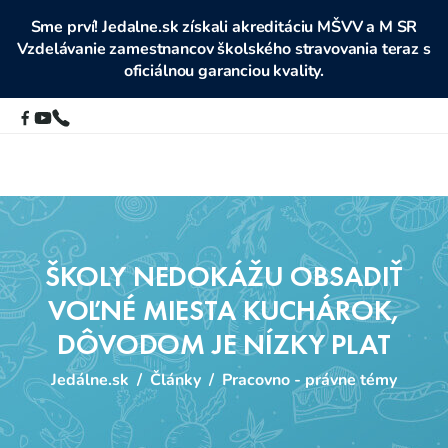
Sme prví! Jedalne.sk získali akreditáciu MŠVV a M SR
Vzdelávanie zamestnancov školského stravovania teraz s
oficiálnou garanciou kvality.
ŠKOLY NEDOKÁŽU OBSADIŤ
VOĽNÉ MIESTA KUCHÁROK,
DÔVODOM JE NÍZKY PLAT
Jedálne.sk
/
Články
/
Pracovno - právne témy