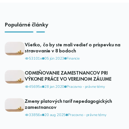
Populárné články
Všetko, čo by ste mali vedieť o príspevku na
stravovanie v 8 bodoch
53101x
05 jún 2023
Financie
ODMEŇOVANIE ZAMESTNANCOV PRI
VÝKONE PRÁCE VO VEREJNOM ZÁUJME
45695x
28 jan 2020
Pracovno - právne témy
Zmeny platových taríf nepedagogických
zamestnancov
33856x
20 aug 2025
Pracovno - právne témy