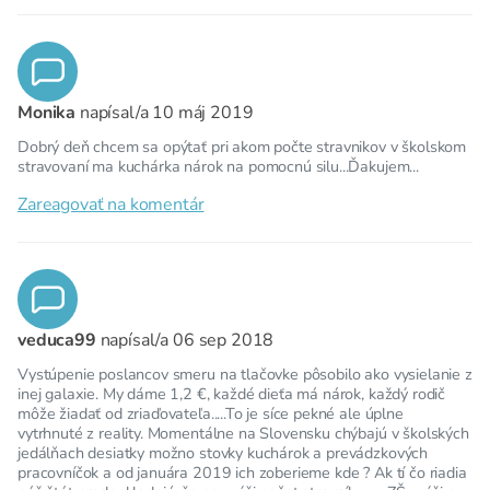
Monika
napísal/a
10 máj 2019
Dobrý deň chcem sa opýtať pri akom počte stravnikov v školskom
stravovaní ma kuchárka nárok na pomocnú silu...Ďakujem...
Zareagovať na komentár
veduca99
napísal/a
06 sep 2018
Vystúpenie poslancov smeru na tlačovke pôsobilo ako vysielanie z
inej galaxie. My dáme 1,2 €, každé dieťa má nárok, každý rodič
môže žiadať od zriaďovateľa.....To je síce pekné ale úplne
vytrhnuté z reality. Momentálne na Slovensku chýbajú v školských
jedálňach desiatky možno stovky kuchárok a prevádzkových
pracovníčok a od januára 2019 ich zoberieme kde ? Ak tí čo riadia