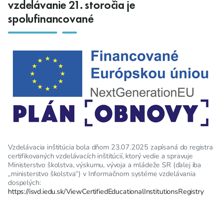
vzdelávanie 21. storočia je
spolufinancované
Vzdelávacia inštitúcia bola dňom 23.07.2025 zapísaná do registra
certifikovaných vzdelávacích inštitúcií, ktorý vedie a spravuje
Ministerstvo školstva, výskumu, vývoja a mládeže SR (ďalej iba
„ministerstvo školstva“) v Informačnom systéme vzdelávania
dospelých:
https://isvd.iedu.sk/ViewCertifiedEducationalInstitutionsRegistry