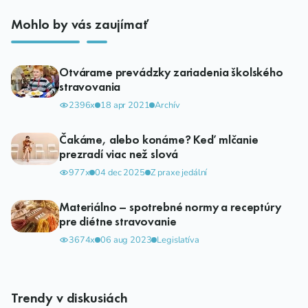
Mohlo by vás zaujímať
Otvárame prevádzky zariadenia školského
stravovania
2396x
18 apr 2021
Archív
Čakáme, alebo konáme? Keď mlčanie
prezradí viac než slová
977x
04 dec 2025
Z praxe jedální
Materiálno – spotrebné normy a receptúry
pre diétne stravovanie
3674x
06 aug 2023
Legislatíva
Trendy v diskusiách