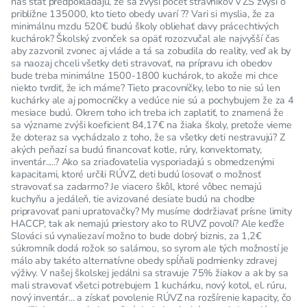
náš štát predpokladajú, že sa zvýši počet stravníkov v ZŠ zvýši o
približne 135000, kto tieto obedy uvarí ?? Vari si myslia, že za
minimálnu mzdu 520€ budú školy obliehať davy prácechtivých
kuchárok? Školský zvonček sa opäť rozozvučal ale najvyšší čas
aby zazvonil zvonec aj vláde a tá sa zobudila do reality, veď ak by
sa naozaj chceli všetky deti stravovať, na prípravu ich obedov
bude treba minimálne 1500-1800 kuchárok, to akože mi chce
niekto tvrdiť, že ich máme? Tieto pracovníčky, lebo to nie sú len
kuchárky ale aj pomocníčky a vedúce nie sú a pochybujem že za 4
mesiace budú. Okrem toho ich treba ich zaplatiť, to znamená že
sa význame zvýši koeficient 84,17€ na žiaka školy, pretože vieme
že doteraz sa vychádzalo z toho, že sa všetky deti nestravujú? Z
akých peňazí sa budú financovať kotle, rúry, konvektomaty,
inventár.....? Ako sa zriaďovatelia vysporiadajú s obmedzenými
kapacitami, ktoré určili RÚVZ, deti budú losovať o možnosť
stravovať sa zadarmo? Je viacero škôl, ktoré vôbec nemajú
kuchyňu a jedáleň, tie avizované desiate budú na chodbe
pripravovať pani upratovačky? My musíme dodržiavať prísne limity
HACCP, tak ak nemajú priestory ako to RUVZ povolí? Ale keďže
Slováci sú vynaliezaví možno to bude dobrý biznis, za 1,2€
súkromník dodá rožok so salámou, so syrom ale tých možností je
málo aby takéto alternatívne obedy spĺňali podmienky zdravej
výživy. V našej školskej jedálni sa stravuje 75% žiakov a ak by sa
mali stravovať všetci potrebujem 1 kuchárku, nový kotol, el. rúru,
nový inventár... a získať povolenie RÚVZ na rozšírenie kapacity, čo