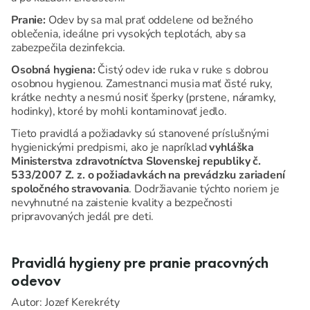
Pranie:
Odev by sa mal prať oddelene od bežného
oblečenia, ideálne pri vysokých teplotách, aby sa
zabezpečila dezinfekcia.
Osobná hygiena:
Čistý odev ide ruka v ruke s dobrou
osobnou hygienou. Zamestnanci musia mať čisté ruky,
krátke nechty a nesmú nosiť šperky (prstene, náramky,
hodinky), ktoré by mohli kontaminovať jedlo.
Tieto pravidlá a požiadavky sú stanovené príslušnými
hygienickými predpismi, ako je napríklad
vyhláška
Ministerstva zdravotníctva Slovenskej republiky č.
533/2007 Z. z. o požiadavkách na prevádzku zariadení
spoločného stravovania
. Dodržiavanie týchto noriem je
nevyhnutné na zaistenie kvality a bezpečnosti
pripravovaných jedál pre deti.
Pravidlá hygieny pre pranie pracovných
odevov
Autor: Jozef Kerekréty