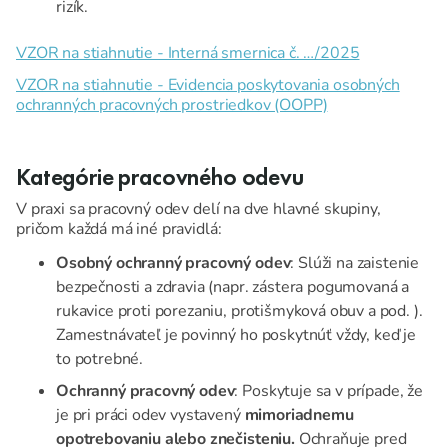
rizík.
VZOR na stiahnutie - Interná smernica č. …/2025
VZOR na stiahnutie - Evidencia poskytovania osobných
ochranných pracovných prostriedkov (OOPP)
Kategórie pracovného odevu
V praxi sa pracovný odev delí na dve hlavné skupiny,
pričom každá má iné pravidlá:
Osobný ochranný pracovný odev
: Slúži na zaistenie
bezpečnosti a zdravia (napr. zástera pogumovaná a
rukavice proti porezaniu, protišmyková obuv a pod. ).
Zamestnávateľ je povinný ho poskytnúť vždy, keď je
to potrebné.
Ochranný pracovný odev
: Poskytuje sa v prípade, že
je pri práci odev vystavený
mimoriadnemu
opotrebovaniu alebo znečisteniu.
Ochraňuje pred