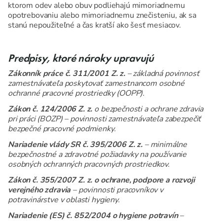
ktorom odev alebo obuv podliehajú mimoriadnemu
opotrebovaniu alebo mimoriadnemu znečisteniu, ak sa
stanú nepoužiteľné a čas kratší ako šesť mesiacov.
Predpisy, ktoré nároky upravujú
Zákonník práce č. 311/2001 Z. z.
– základná povinnosť
zamestnávateľa poskytovať zamestnancom osobné
ochranné pracovné prostriedky (OOPP).
Zákon č. 124/2006 Z. z.
o bezpečnosti a ochrane zdravia
pri práci (BOZP) – povinnosti zamestnávateľa zabezpečiť
bezpečné pracovné podmienky.
Nariadenie vlády SR č. 395/2006 Z. z.
– minimálne
bezpečnostné a zdravotné požiadavky na používanie
osobných ochranných pracovných prostriedkov.
Zákon č. 355/2007 Z. z. o ochrane, podpore a rozvoji
verejného zdravia
– povinnosti pracovníkov v
potravinárstve v oblasti hygieny.
Nariadenie (ES) č. 852/2004 o hygiene potravín
–