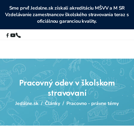
Sme prví! Jedalne.sk získali akreditáciu MŠVV a M SR
Vzdelávanie zamestnancov školského stravovania teraz s
oficiálnou garanciou kvality.
Pracovný odev v školskom
stravovaní
Jedálne.sk
/
Články
/
Pracovno - právne témy