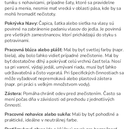
tuniku s nohavicami, prípadne šaty, ktoré sa pravidelne
perú a menia, nesmie mať vrecká v oblasti pása, kde by sa
mohli hromadiť nečistoty.
Pokrývka hlavy:
Čapica, šatka alebo sieťka na vlasy sú
povinné na zabránenie padaniu vlasov do jedla. Je povinná
pre všetkých zamestnancov, ktorí prichádzajú do styku s
potravinami.
Pracovná blúza alebo plášť:
Mal by byť svetlej farby (napr.
biela), aby bolo ľahko vidieť prípadné znečistenie. Mal by
byť dostatočne dlhý a pokrývať celú vrchnú časť tela. Nosí
sa pri varení, výdaji jedál, umývaní riadu, musí byť ľahko
udržiavateľná a čisto vypratá. Pri špecifických činnostiach sa
môže vyžadovať nepremokavá alebo plastová zástera
(napr. pri práci s veľkým množstvom vody).
Zástera:
Pomáha chrániť odev pred znečistením. Často sa
mení počas dňa v závislosti od prechodu z jednotlivých
činností.
Pracovné nohavice alebo sukňa:
Mali by byť pohodlné a
praktické, ideálne v neutrálnej farbe.