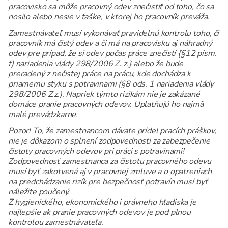
pracovisko sa môže pracovný odev znečistiť od toho, čo sa
nosilo alebo nesie v taške, v ktorej ho pracovník preváža.
Zamestnávateľ musí vykonávať pravidelnú kontrolu toho, či
pracovník má čistý odev a či má na pracovisku aj náhradný
odev pre prípad, že si odev počas práce znečistí {§12 písm.
f) nariadenia vlády 298/2006 Z. z.} alebo že bude
preradený z nečistej práce na prácu, kde dochádza k
priamemu styku s potravinami (§8 ods. 1 nariadenia vlády
298/2006 Z.z.). Napriek týmto rizikám nie je zakázané
domáce pranie pracovných odevov. Uplatňujú ho najmä
malé prevádzkarne.
Pozor! To, že zamestnancom dávate prídel pracích práškov,
nie je dôkazom o splnení zodpovednosti za zabezpečenie
čistoty pracovných odevov pri práci s potravinami!
Zodpovednosť zamestnanca za čistotu pracovného odevu
musí byť zakotvená aj v pracovnej zmluve a o opatreniach
na predchádzanie rizík pre bezpečnosť potravín musí byť
náležite poučený.
Z hygienického, ekonomického i právneho hľadiska je
najlepšie ak pranie pracovných odevov je pod plnou
kontrolou zamestnávateľa.