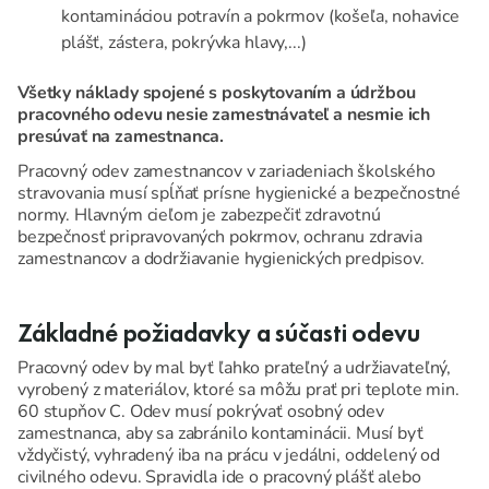
kontamináciou potravín a pokrmov (košeľa, nohavice
plášť, zástera, pokrývka hlavy,...)
Všetky náklady spojené s poskytovaním a údržbou
pracovného odevu nesie zamestnávateľ a nesmie ich
presúvať na zamestnanca.
Pracovný odev zamestnancov v zariadeniach školského
stravovania musí spĺňať prísne hygienické a bezpečnostné
normy. Hlavným cieľom je zabezpečiť zdravotnú
bezpečnosť pripravovaných pokrmov, ochranu zdravia
zamestnancov a dodržiavanie hygienických predpisov.
Základné požiadavky a súčasti odevu
Pracovný odev by mal byť ľahko prateľný a udržiavateľný,
vyrobený z materiálov, ktoré sa môžu prať pri teplote min.
60 stupňov C. Odev musí pokrývať osobný odev
zamestnanca, aby sa zabránilo kontaminácii. Musí byť
vždyčistý, vyhradený iba na prácu v jedálni, oddelený od
civilného odevu. Spravidla ide o pracovný plášť alebo