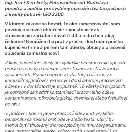
Ing. Jozef Kerekréty, Potravinokonzult Bratislava –
poradca a audítor pre systémy manažérstva bezpečnosti
a kvality potravín ISO 2200
V ktorom zákone sa hovorí, že ako zamestnávateľ som
povinný pracovné oblečenie zamestnancov v
stravovacom zariadení dávať čistiť len do chemickej
čistiarne? Nemôžem ho prať v práčke i keď mám práčku
kúpenú vo firme a periem tam utierky, obrusy a pracovné
oblečenia zamestnancov?
Zákon, nariadenie vlády ani vyhláška neustanovujú spôsob
prania pracovných odevov zamestnancov v stravovacích
zariadeniach. Pranie odevov vo vlastnej práčovni, v v
komunálnej práčovni, externým dodávateľom pracovných
odevov i v domácnosti je prípustné. Vo všetkých prípadoch
je potrebné zamedziť kontaminácii pracovného odevu
kontaminantmi mikrobiologickej, chemickej alebo fyzikálnej
povahy.
V práčovni, kde sa perie pracovný odev kuchynského
personálu sa nesmú prať odevy alebo textil, ktorý by
mohol byť infikovaný choroboplodnými mikroorganizmami,
napr. nemocničné prádlo, odevy osôb, ktoré pracujú so