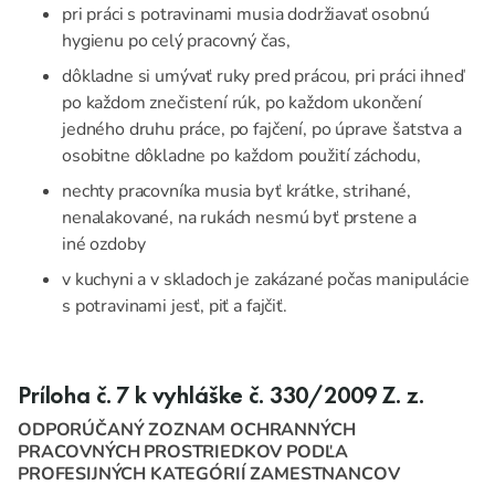
pri práci s potravinami musia dodržiavať osobnú
hygienu po celý pracovný čas,
dôkladne si umývať ruky pred prácou, pri práci ihneď
po každom znečistení rúk, po každom ukončení
jedného druhu práce, po fajčení, po úprave šatstva a
osobitne dôkladne po každom použití záchodu,
nechty pracovníka musia byť krátke, strihané,
nenalakované, na rukách nesmú byť prstene a
iné ozdoby
v kuchyni a v skladoch je zakázané počas manipulácie
s potravinami jesť, piť a fajčiť.
Príloha č. 7 k vyhláške č. 330/2009 Z. z.
ODPORÚČANÝ ZOZNAM OCHRANNÝCH
PRACOVNÝCH PROSTRIEDKOV PODĽA
PROFESIJNÝCH KATEGÓRIÍ ZAMESTNANCOV