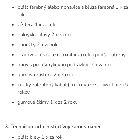
plášť farebný alebo nohavice a blúza farebná 1 x za
rok
zástera 1 x za rok
pokrývka hlavy 2 x za rok
ponožky 2 x za rok
pracovná rúška textilná 4 x za rok a podľa potreby
obuv s protišmykovou podrážkou 2 x za rok
gumová zástera 2 x za rok
krátky zateplený kabát (pri prevoze stravy) 1 x za 5
rokov
gumové čižmy 1 x za 2 roky
3. Technicko-administratívny zamestnanec
plášť biely 1 x za rok