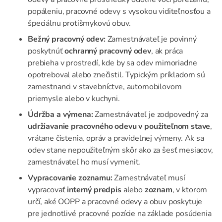
popáleniu, pracovné odevy s vysokou viditeľnosťou a
špeciálnu protišmykovú obuv.
Bežný pracovný odev:
Zamestnávateľ je povinný
poskytnúť
ochranný pracovný odev
, ak práca
prebieha v prostredí, kde by sa odev mimoriadne
opotreboval alebo znečistil. Typickým príkladom sú
zamestnanci v stavebníctve, automobilovom
priemysle alebo v kuchyni.
Údržba a výmena:
Zamestnávateľ je zodpovedný za
udržiavanie pracovného odevu v použiteľnom stave
,
vrátane čistenia, opráv a pravidelnej výmeny. Ak sa
odev stane nepoužiteľným skôr ako za šesť mesiacov,
zamestnávateľ ho musí vymeniť.
Vypracovanie zoznamu:
Zamestnávateľ musí
vypracovať
interný predpis
alebo
zoznam
, v ktorom
určí, aké OOPP a pracovné odevy a obuv poskytuje
pre jednotlivé pracovné pozície na základe posúdenia