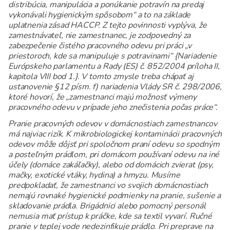
distribúcia, manipulácia a ponúkanie potravín na predaj
vykonávali hygienickým spôsobom“ a to na základe
uplatnenia zásad HACCP. Z tejto povinnosti vyplýva, že
zamestnávateľ, nie zamestnanec, je zodpovedný za
zabezpečenie čistého pracovného odevu pri práci „v
priestoroch, kde sa manipuluje s potravinami“ {Nariadenie
Európskeho parlamentu a Rady (ES) č. 852/2004 príloha II,
kapitola VIII bod 1.}. V tomto zmysle treba chápať aj
ustanovenie §12 písm. f) nariadenia Vlády SR č. 298/2006,
ktoré hovorí, že „zamestnanci majú možnosť výmeny
pracovného odevu v prípade jeho znečistenia počas práce“.
Pranie pracovných odevov v domácnostiach zamestnancov
má najviac rizík. K mikrobiologickej kontaminácii pracovných
odevov môže dôjsť pri spoločnom praní odevu so spodným
a posteľným prádlom, pri domácom používaní odevu na iné
účely (domáce zakáľačky), alebo od domácich zvierat (psy,
mačky, exotické vtáky, hydina) a hmyzu. Musíme
predpokladať, že zamestnanci vo svojich domácnostiach
nemajú rovnaké hygienické podmienky na pranie, sušenie a
skladovanie prádla. Brigádnici alebo pomocný personál
nemusia mať prístup k práčke, kde sa textil vyvarí. Ručné
pranie v teplej vode nedezinfikuje prádlo. Pri preprave na