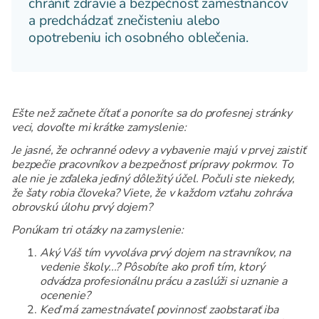
chrániť zdravie a bezpečnosť zamestnancov
a predchádzať znečisteniu alebo
opotrebeniu ich osobného oblečenia.
Ešte než začnete čítať a ponoríte sa do profesnej stránky
veci, dovoľte mi krátke zamyslenie:
Je jasné, že ochranné odevy a vybavenie majú v prvej zaistiť
bezpečie pracovníkov a bezpečnosť prípravy pokrmov. To
ale nie je zďaleka jediný dôležitý účel. Počuli ste niekedy,
že šaty robia človeka? Viete, že v každom vzťahu zohráva
obrovskú úlohu prvý dojem?
Ponúkam tri otázky na zamyslenie:
Aký Váš tím vyvoláva prvý dojem na stravníkov, na
vedenie školy...? Pôsobíte ako profi tím, ktorý
odvádza profesionálnu prácu a zaslúži si uznanie a
ocenenie?
Keď má zamestnávateľ povinnosť zaobstarať iba