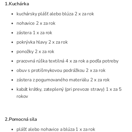
1.Kuchárka
kuchársky plášť alebo blúza 2 x za rok
nohavice 2 x za rok
zástera 1 x za rok
pokrývka hlavy 2 x za rok
ponožky 2 x za rok
pracovná rúška textilná 4 x za rok a podľa potreby
obuv s protišmykovou podrážkou 2 x za rok
zástera z pogumovaného materiálu 2 x za rok
kabát krátky, zateplený (pri prevoze stravy) 1 x za 5
rokov
2.Pomocná sila
plášť alebo nohavice a blúza 1 x za rok