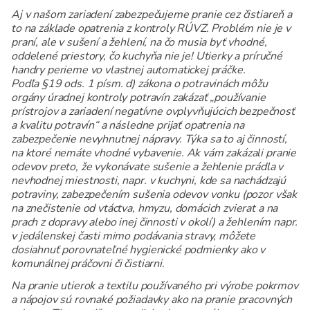
Aj v našom zariadení zabezpečujeme pranie cez čistiareň a
to na základe opatrenia z kontroly RÚVZ. Problém nie je v
praní, ale v sušení a žehlení, na čo musia byť vhodné,
oddelené priestory, čo kuchyňa nie je! Utierky a príručné
handry perieme vo vlastnej automatickej práčke.
Podľa §19 ods. 1 písm. d) zákona o potravinách môžu
orgány úradnej kontroly potravín zakázať „používanie
prístrojov a zariadení negatívne ovplyvňujúcich bezpečnosť
a kvalitu potravín“ a následne prijať opatrenia na
zabezpečenie nevyhnutnej nápravy. Týka sa to aj činností,
na ktoré nemáte vhodné vybavenie. Ak vám zakázali pranie
odevov preto, že vykonávate sušenie a žehlenie prádla v
nevhodnej miestnosti, napr. v kuchyni, kde sa nachádzajú
potraviny, zabezpečením sušenia odevov vonku (pozor však
na znečistenie od vtáctva, hmyzu, domácich zvierat a na
prach z dopravy alebo inej činnosti v okolí) a žehlením napr.
v jedálenskej časti mimo podávania stravy, môžete
dosiahnuť porovnateľné hygienické podmienky ako v
komunálnej práčovni či čistiarni.
Na pranie utierok a textilu používaného pri výrobe pokrmov
a nápojov sú rovnaké požiadavky ako na pranie pracovných