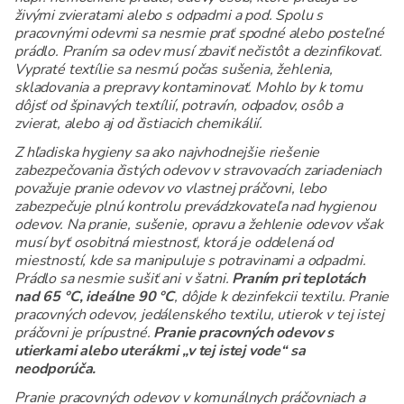
živými zvieratami alebo s odpadmi a pod. Spolu s
pracovnými odevmi sa nesmie prať spodné alebo posteľné
prádlo. Praním sa odev musí zbaviť nečistôt a dezinfikovať.
Vypraté textílie sa nesmú počas sušenia, žehlenia,
skladovania a prepravy kontaminovať. Mohlo by k tomu
dôjsť od špinavých textílií, potravín, odpadov, osôb a
zvierat, alebo aj od čistiacich chemikálií.
Z hľadiska hygieny sa ako najvhodnejšie riešenie
zabezpečovania čistých odevov v stravovacích zariadeniach
považuje pranie odevov vo vlastnej práčovni, lebo
zabezpečuje plnú kontrolu prevádzkovateľa nad hygienou
odevov. Na pranie, sušenie, opravu a žehlenie odevov však
musí byť osobitná miestnosť, ktorá je oddelená od
miestností, kde sa manipuluje s potravinami a odpadmi.
Prádlo sa nesmie sušiť ani v šatni.
Praním pri teplotách
nad 65 °C, ideálne 90 °C
, dôjde k dezinfekcii textilu. Pranie
pracovných odevov, jedálenského textilu, utierok v tej istej
práčovni je prípustné.
Pranie pracovných odevov s
utierkami alebo uterákmi „v tej istej vode“ sa
neodporúča.
Pranie pracovných odevov v komunálnych práčovniach a