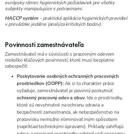
európsky rámec hygienických požiadaviek pre všetky
subjekty manipulujúce s potravinami.
HACCP systém
– praktická aplikácia hygienických pravidiel
v prevádzke jedálne (analýza kritických bodov).
Povinnosti zamestnávateľa
Zamestnávateľ má v súvislosti s pracovným odevom
niekoľko kľúčových povinností, ktoré musí bezplatne
zabezpečiť:
Poskytovanie osobných ochranných pracovných
prostriedkov (OOPP):
Ak si to charakter práce
vyžaduje, zamestnávateľ je povinný poskytnúť
ochranný pracovný odev a obuv
. Ide o prostriedky,
ktoré sú nevyhnutné na ochranu zdravia a
bezpečnosti zamestnanca, ak nebezpečenstvo na
pracovisku nemožno eliminovať iným spôsobom
(napríklad technickými úpravami). Príklady zahŕňajú
odevy a pracovné prostriedky odolné voči porezaniu,