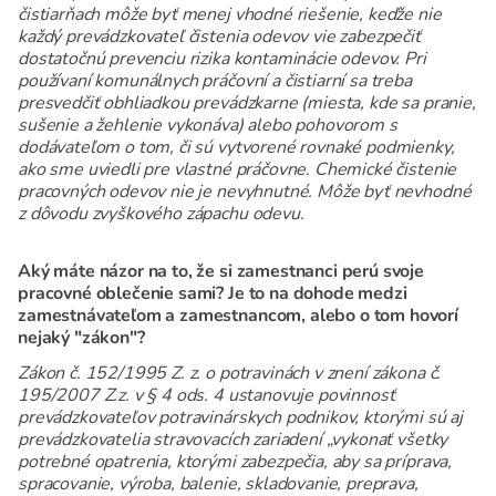
čistiarňach môže byť menej vhodné riešenie, keďže nie
každý prevádzkovateľ čistenia odevov vie zabezpečiť
dostatočnú prevenciu rizika kontaminácie odevov. Pri
používaní komunálnych práčovní a čistiarní sa treba
presvedčiť obhliadkou prevádzkarne (miesta, kde sa pranie,
sušenie a žehlenie vykonáva) alebo pohovorom s
dodávateľom o tom, či sú vytvorené rovnaké podmienky,
ako sme uviedli pre vlastné práčovne. Chemické čistenie
pracovných odevov nie je nevyhnutné. Môže byť nevhodné
z dôvodu zvyškového zápachu odevu.
Aký máte názor na to, že si zamestnanci perú svoje
pracovné oblečenie sami? Je to na dohode medzi
zamestnávateľom a zamestnancom, alebo o tom hovorí
nejaký "zákon"?
Zákon č. 152/1995 Z. z. o potravinách v znení zákona č.
195/2007 Z.z. v § 4 ods. 4 ustanovuje povinnosť
prevádzkovateľov potravinárskych podnikov, ktorými sú aj
prevádzkovatelia stravovacích zariadení „vykonať všetky
potrebné opatrenia, ktorými zabezpečia, aby sa príprava,
spracovanie, výroba, balenie, skladovanie, preprava,