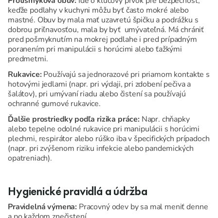
Protišmyková obuv:
Ide o kľúčový prvok pre bezpečnosť,
keďže podlahy v kuchyni môžu byť často mokré alebo
mastné. Obuv by mala mať uzavretú špičku a podrážku s
dobrou priľnavosťou, mala by byť umývateľná. Má chrániť
pred pošmyknutím na mokrej podlahe i pred prípadným
poranením pri manipulácii s horúcimi alebo ťažkými
predmetmi.
Rukavice:
Používajú sa jednorazové pri priamom kontakte s
hotovými jedlami (napr. pri výdaji, pri zdobení pečiva a
šalátov), pri umývaní riadu alebo čistení sa používajú
ochranné gumové rukavice.
Ďalšie prostriedky podľa rizika práce:
Napr. chňapky
alebo tepelne odolné rukavice pri manipulácii s horúcimi
plechmi, respirátor alebo rúško iba v špecifických prípadoch
(napr. pri zvýšenom riziku infekcie alebo pandemických
opatreniach).
Hygienické pravidlá a údržba
Pravidelná výmena:
Pracovný odev by sa mal meniť denne
a po každom znečistení.