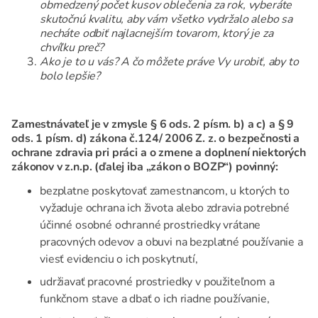
obmedzený počet kusov oblečenia za rok, vyberáte
skutočnú kvalitu, aby vám všetko vydržalo alebo sa
necháte odbiť najlacnejším tovarom, ktorý je za
chvíľku preč?
Ako je to u vás? A čo môžete práve Vy urobiť, aby to
bolo lepšie?
Zamestnávateľ je v zmysle § 6 ods. 2 písm. b) a c) a § 9
ods. 1 písm. d) zákona č.124/ 2006 Z. z. o bezpečnosti a
ochrane zdravia pri práci a o zmene a doplnení niektorých
zákonov v z.n.p. (ďalej iba „zákon o BOZP“) povinný:
bezplatne poskytovať zamestnancom, u ktorých to
vyžaduje ochrana ich života alebo zdravia potrebné
účinné osobné ochranné prostriedky vrátane
pracovných odevov a obuvi na bezplatné používanie a
viesť evidenciu o ich poskytnutí,
udržiavať pracovné prostriedky v použiteľnom a
funkčnom stave a dbať o ich riadne používanie,