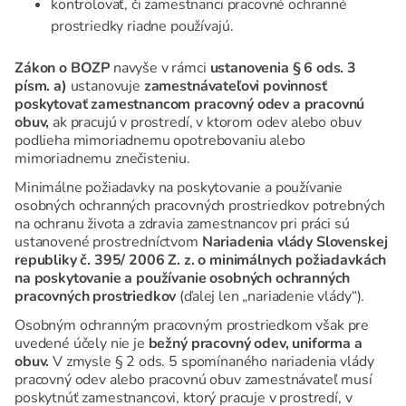
kontrolovať, či zamestnanci pracovné ochranné
prostriedky riadne používajú.
Zákon o BOZP
navyše v rámci
ustanovenia § 6 ods. 3
písm. a)
ustanovuje
zamestnávateľovi povinnosť
poskytovať zamestnancom pracovný odev a pracovnú
obuv,
ak pracujú v prostredí, v ktorom odev alebo obuv
podlieha mimoriadnemu opotrebovaniu alebo
mimoriadnemu znečisteniu.
Minimálne požiadavky na poskytovanie a používanie
osobných ochranných pracovných prostriedkov potrebných
na ochranu života a zdravia zamestnancov pri práci sú
ustanovené prostredníctvom
Nariadenia vlády Slovenskej
republiky č. 395/ 2006 Z. z. o minimálnych požiadavkách
na poskytovanie a používanie osobných ochranných
pracovných prostriedkov
(ďalej len „nariadenie vlády“).
Osobným ochranným pracovným prostriedkom však pre
uvedené účely nie je
bežný pracovný odev, uniforma a
obuv.
V zmysle § 2 ods. 5 spomínaného nariadenia vlády
pracovný odev alebo pracovnú obuv zamestnávateľ musí
poskytnúť zamestnancovi, ktorý pracuje v prostredí, v