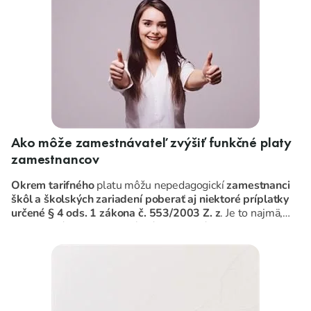
Ako môže zamestnávateľ zvýšiť funkčné platy
zamestnancov
Okrem tarifného
platu môžu nepedagogickí
zamestnanci
škôl a školských zariadení poberať aj niektoré príplatky
určené § 4 ods. 1 zákona č. 553/2003 Z. z
. Je to najmä,
riadiaci príplatok, osobný príplatok, príplatok za
zastupovanie, či zmennosť
.