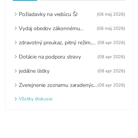
Požiadavky na vedúcu ŠJ
(06 máj 2026)
Vydaj obedov zákonnému
(06 máj 2026)
zástupcovi
zdravotný preukaz, pitný režim,
(08 apr 2026)
zážitkové varenie
Dotácie na podporu stravy
(08 apr 2026)
jedálne lístky
(08 apr 2026)
Zverejnenie zoznamu zaradených
(08 apr 2026)
detí a nezaradených detí na
webovom sídle
Všetky diskusie