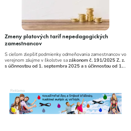
Zmeny platových taríf nepedagogických
zamestnancov
S cieľom zlepšiť podmienky odmeňovania zamestnancov vo
verejnom záujme v školstve sa
zákonom č. 191/2025 Z. z.
s účinnosťou od 1. septembra 2025 a s účinnosťou od 1.
januára 2026
novelizujú dva kľúčové zákony:
Zákon č. 553/2003 Z. z
. o odmeňovaní niektorých
zamestnancov pri výkone práce vo verejnom záujme.
Zákon č. 138/2019 Z. z
. o pedagogických
zamestnancoch a odborných zamestnancoch.