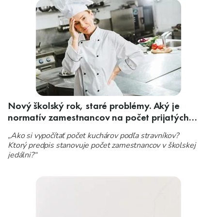
Nový školský rok, staré problémy. Aký je
normatív zamestnancov na počet prijatých
stravníkov?
„Ako si vypočítať počet kuchárov podľa stravníkov?
Ktorý predpis stanovuje počet zamestnancov v školskej
jedálni?“
Toto sú najčastejšie otázky, ktoré nám do redakcie
zasielate na začiatku školského roka.