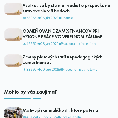
Všetko, čo by ste mali vedieť o príspevku na
stravovanie v 8 bodoch
53065x
05 jún 2023
Financie
ODMEŇOVANIE ZAMESTNANCOV PRI
VÝKONE PRÁCE VO VEREJNOM ZÁUJME
45662x
28 jan 2020
Pracovno - právne témy
Zmeny platových taríf nepedagogických
zamestnancov
33692x
20 aug 2025
Pracovno - právne témy
Mohlo by vás zaujímať
Motivujú nás maličkosti, ktoré potešia
4512x
29 nov 2024
Z praxe jedální