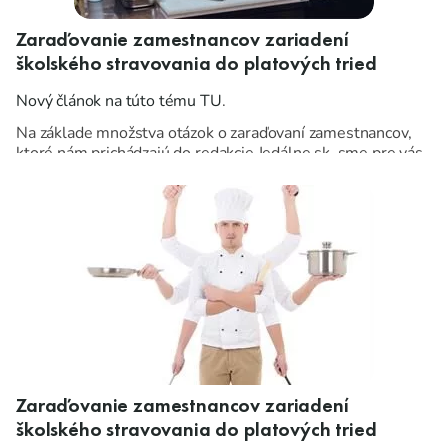
Zaraďovanie zamestnancov zariadení
školského stravovania do platových tried
Nový článok na túto tému TU
.
Na základe množstva otázok o zaraďovaní zamestnancov,
ktoré nám prichádzajú do redakcie Jedálne.sk, sme pre vás
pripravili článok.
Zaraďovanie zamestnancov zariadení
školského stravovania do platových tried