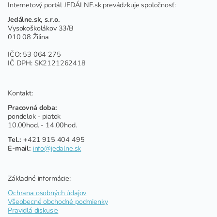
Internetový portál JEDÁLNE.sk prevádzkuje spoločnosť:
Jedálne.sk, s.r.o.
Vysokoškolákov 33/B
010 08 Žilina
IČO: 53 064 275
IČ DPH: SK2121262418
Kontakt:
Pracovná doba:
pondelok - piatok
10.00hod. - 14.00hod.
Tel.:
+421 915 404 495
E-mail:
info@jedalne.sk
Základné informácie:
Ochrana osobných údajov
Všeobecné obchodné podmienky
Pravidlá diskusie