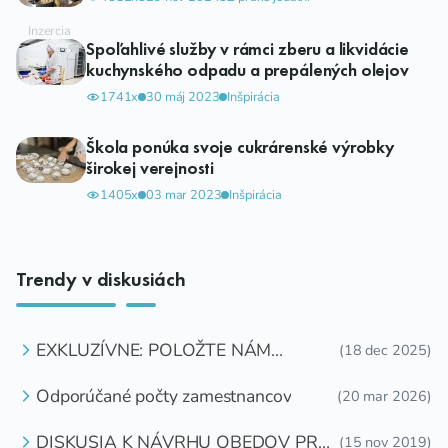
Spoľahlivé služby v rámci zberu a likvidácie
kuchynského odpadu a prepálených olejov
1741x
30 máj 2023
Inšpirácia
Škola ponúka svoje cukrárenské výrobky
širokej verejnosti
1405x
03 mar 2023
Inšpirácia
Trendy v diskusiách
EXKLUZÍVNE: POLOŽTE NÁM
(18 dec 2025)
OTÁZKU
Odporúčané počty zamestnancov
(20 mar 2026)
DISKUSIA K NÁVRHU OBEDOV PRE
(15 nov 2019)