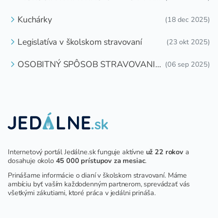
DETI ZDARMA
Kuchárky
(18 dec 2025)
Legislatíva v školskom stravovaní
(23 okt 2025)
OSOBITNÝ SPÔSOB STRAVOVANIA
(06 sep 2025)
DETÍ A ŽIAKOV V ŠKOLSKOM
ZARIADENÍ
Internetový portál Jedálne.sk funguje aktívne
už 22 rokov
a
dosahuje okolo
45 000 prístupov za mesiac
.
Prinášame informácie o dianí v školskom stravovaní. Máme
ambíciu byť vaším každodenným partnerom, sprevádzať vás
všetkými zákutiami, ktoré práca v jedálni prináša.