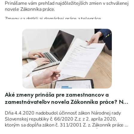
Prinášame vám prehľad najdôležitejších zmien v schválenej
novele Zákonníka práce.
Zmeny sa dotkli aj domáckej práce a telepráce.
Aké zmeny prináša pre zamestnancov a
zamestnávateľov novela Zákonníka práce? Na
čo má zamestnanec nárok?
Dňa 4.4.2020 nadobudol účinnosť zákon Národnej rady
Slovenskej republiky č. 66/2020 Z.z. z 2. apríla 2020,
ktorým sa dopĺňa zákon č. 311/2001 Z. z. Zákonník práce v
znení neskorších predpisov a ktorým sa dopĺňajú niektoré