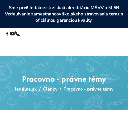
Sme prví! Jedalne.sk získali akreditáciu MŠVV a M SR
Vzdelávanie zamestnancov školského stravovania teraz s
oficiálnou garanciou kvality.
Pracovno - právne témy
Jedálne.sk
/
Články
/
Pracovno - právne témy