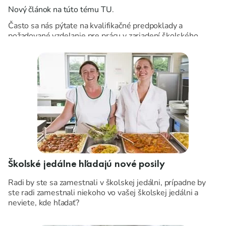
Nový článok na túto tému TU
.
Často sa nás pýtate na kvalifikačné predpoklady a
požadované vzdelanie pre prácu v zariadení školského
stravovania a ich vplyv na odmeňovanie.
Školské jedálne hľadajú nové posily
Radi by ste sa zamestnali v školskej jedálni, prípadne by
ste radi zamestnali niekoho vo vašej školskej jedálni a
neviete, kde hľadať?