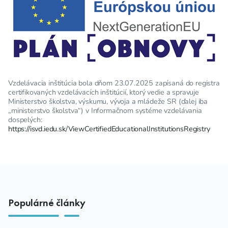
Vzdelávacia inštitúcia bola dňom 23.07.2025 zapísaná do registra
certifikovaných vzdelávacích inštitúcií, ktorý vedie a spravuje
Ministerstvo školstva, výskumu, vývoja a mládeže SR (ďalej iba
„ministerstvo školstva“) v Informačnom systéme vzdelávania
dospelých:
https://isvd.iedu.sk/ViewCertifiedEducationalInstitutionsRegistry
Populárné články