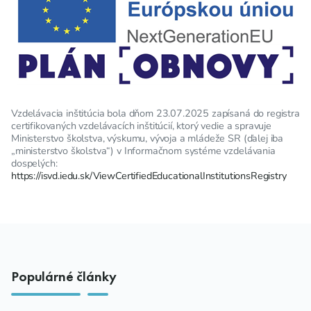
Vzdelávacia inštitúcia bola dňom 23.07.2025 zapísaná do registra
certifikovaných vzdelávacích inštitúcií, ktorý vedie a spravuje
Ministerstvo školstva, výskumu, vývoja a mládeže SR (ďalej iba
„ministerstvo školstva“) v Informačnom systéme vzdelávania
dospelých:
https://isvd.iedu.sk/ViewCertifiedEducationalInstitutionsRegistry
Populárné články