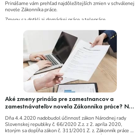
Prinášame vám prehľad najdôležitejších zmien v schválenej
novele Zákonníka práce.
Zmeny sa dotkli aj domáckej práce a telepráce.
Aké zmeny prináša pre zamestnancov a
zamestnávateľov novela Zákonníka práce? Na
čo má zamestnanec nárok?
Dňa 4.4.2020 nadobudol účinnosť zákon Národnej rady
Slovenskej republiky č. 66/2020 Z.z. z 2. apríla 2020,
ktorým sa dopĺňa zákon č. 311/2001 Z. z. Zákonník práce v
znení neskorších predpisov a ktorým sa dopĺňajú niektoré