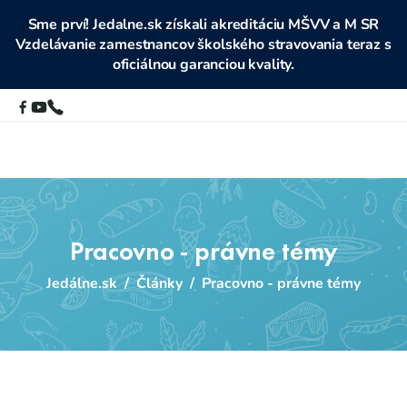
Sme prví! Jedalne.sk získali akreditáciu MŠVV a M SR
Vzdelávanie zamestnancov školského stravovania teraz s
oficiálnou garanciou kvality.
Pracovno - právne témy
Jedálne.sk
/
Články
/
Pracovno - právne témy