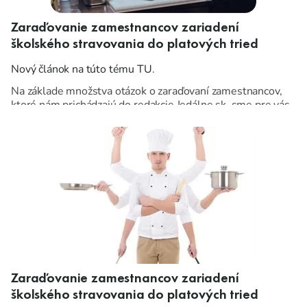
Zaraďovanie zamestnancov zariadení
školského stravovania do platových tried
Nový článok na túto tému TU
.
Na základe množstva otázok o zaraďovaní zamestnancov,
ktoré nám prichádzajú do redakcie Jedálne.sk, sme pre vás
pripravili článok.
Zaraďovanie zamestnancov zariadení
školského stravovania do platových tried