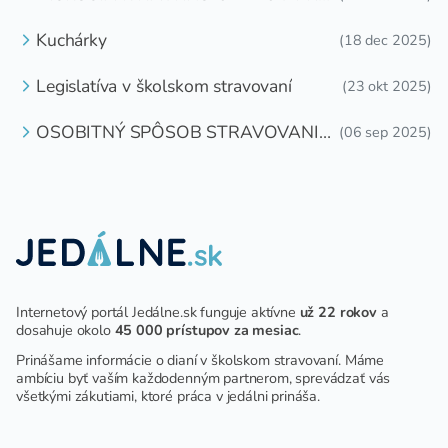
DETI ZDARMA
Kuchárky
(18 dec 2025)
Legislatíva v školskom stravovaní
(23 okt 2025)
OSOBITNÝ SPÔSOB STRAVOVANIA
(06 sep 2025)
DETÍ A ŽIAKOV V ŠKOLSKOM
ZARIADENÍ
Internetový portál Jedálne.sk funguje aktívne
už 22 rokov
a
dosahuje okolo
45 000 prístupov za mesiac
.
Prinášame informácie o dianí v školskom stravovaní. Máme
ambíciu byť vaším každodenným partnerom, sprevádzať vás
všetkými zákutiami, ktoré práca v jedálni prináša.