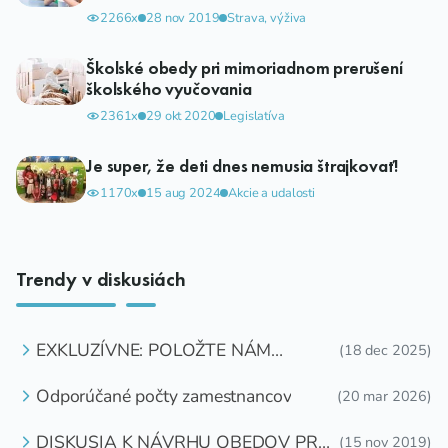
2266x
28 nov 2019
Strava, výživa
Školské obedy pri mimoriadnom prerušení
školského vyučovania
2361x
29 okt 2020
Legislatíva
Je super, že deti dnes nemusia štrajkovať!
1170x
15 aug 2024
Akcie a udalosti
Trendy v diskusiách
EXKLUZÍVNE: POLOŽTE NÁM
(18 dec 2025)
OTÁZKU
Odporúčané počty zamestnancov
(20 mar 2026)
DISKUSIA K NÁVRHU OBEDOV PRE
(15 nov 2019)