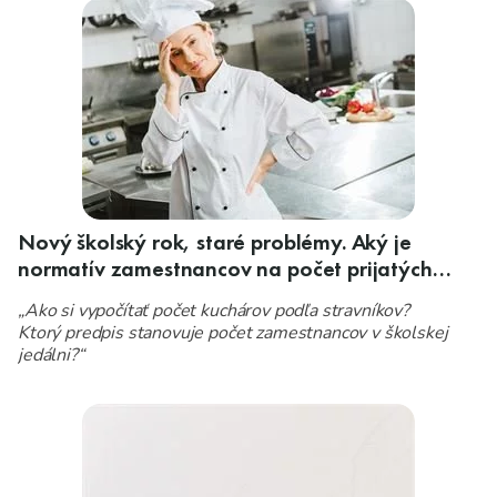
Nový školský rok, staré problémy. Aký je
normatív zamestnancov na počet prijatých
stravníkov?
„Ako si vypočítať počet kuchárov podľa stravníkov?
Ktorý predpis stanovuje počet zamestnancov v školskej
jedálni?“
Toto sú najčastejšie otázky, ktoré nám do redakcie
zasielate na začiatku školského roka.