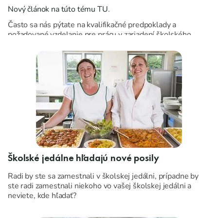
Nový článok na túto tému TU
.
Často sa nás pýtate na kvalifikačné predpoklady a
požadované vzdelanie pre prácu v zariadení školského
stravovania a ich vplyv na odmeňovanie.
Školské jedálne hľadajú nové posily
Radi by ste sa zamestnali v školskej jedálni, prípadne by
ste radi zamestnali niekoho vo vašej školskej jedálni a
neviete, kde hľadať?