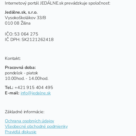
Internetový portál JEDÁLNE.sk prevádzkuje spoločnosť:
Jedálne.sk, s.r.o.
Vysokoškolákov 33/B
010 08 Žilina
IČO: 53 064 275
IČ DPH: SK2121262418
Kontakt:
Pracovná doba:
pondelok - piatok
10.00hod. - 14.00hod.
Tel.:
+421 915 404 495
E-mail:
info@jedalne.sk
Základné informácie:
Ochrana osobných údajov
Všeobecné obchodné podmienky
Pravidlá diskusie