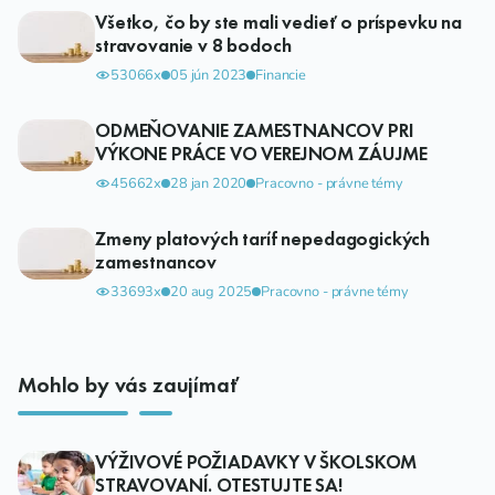
Všetko, čo by ste mali vedieť o príspevku na
stravovanie v 8 bodoch
53066x
05 jún 2023
Financie
ODMEŇOVANIE ZAMESTNANCOV PRI
VÝKONE PRÁCE VO VEREJNOM ZÁUJME
45662x
28 jan 2020
Pracovno - právne témy
Zmeny platových taríf nepedagogických
zamestnancov
33693x
20 aug 2025
Pracovno - právne témy
Mohlo by vás zaujímať
VÝŽIVOVÉ POŽIADAVKY V ŠKOLSKOM
STRAVOVANÍ. OTESTUJTE SA!