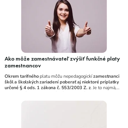
Ako môže zamestnávateľ zvýšiť funkčné platy
zamestnancov
Okrem tarifného
platu môžu nepedagogickí
zamestnanci
škôl a školských zariadení poberať aj niektoré príplatky
určené § 4 ods. 1 zákona č. 553/2003 Z. z
. Je to najmä,
riadiaci príplatok, osobný príplatok, príplatok za
zastupovanie, či zmennosť
.