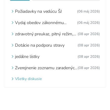
Požiadavky na vedúcu ŠJ
(06 máj 2026)
Vydaj obedov zákonnému
(06 máj 2026)
zástupcovi
zdravotný preukaz, pitný režim,
(08 apr 2026)
zážitkové varenie
Dotácie na podporu stravy
(08 apr 2026)
jedálne lístky
(08 apr 2026)
Zverejnenie zoznamu zaradených
(08 apr 2026)
detí a nezaradených detí na
webovom sídle
Všetky diskusie