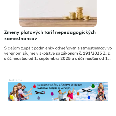
Zmeny platových taríf nepedagogických
zamestnancov
S cieľom zlepšiť podmienky odmeňovania zamestnancov vo
verejnom záujme v školstve sa
zákonom č. 191/2025 Z. z.
s účinnosťou od 1. septembra 2025 a s účinnosťou od 1.
januára 2026
novelizujú dva kľúčové zákony:
Zákon č. 553/2003 Z. z
. o odmeňovaní niektorých
zamestnancov pri výkone práce vo verejnom záujme.
Zákon č. 138/2019 Z. z
. o pedagogických
zamestnancoch a odborných zamestnancoch.