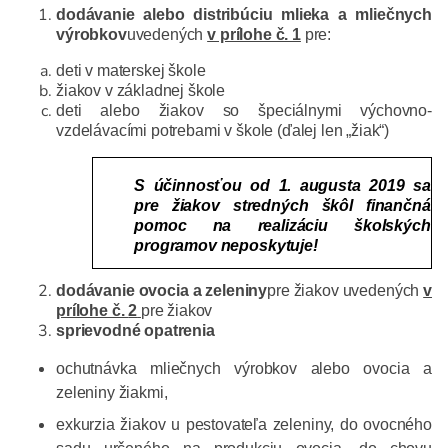
dodávanie alebo distribúciu mlieka a mliečnych
výrobkov
uvedených
v prílohe č. 1
pre:
deti v materskej škole
žiakov v základnej škole
deti alebo žiakov so špeciálnymi výchovno-
vzdelávacími potrebami v škole (ďalej len „žiak“)
S účinnosťou od 1. augusta 2019 sa
pre žiakov stredných škôl finančná
pomoc na realizáciu školských
programov neposkytuje!
dodávanie ovocia a zeleniny
pre žiakov uvedených
v
prílohe č.
2
pre žiakov
sprievodné opatrenia
ochutnávka mliečnych výrobkov alebo ovocia a
zeleniny žiakmi,
exkurzia žiakov u pestovateľa zeleniny, do ovocného