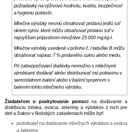
požiadavky na výživovú hodnotu, kvalitu, bezpečnosť
a hygienu potravín.
Mliečne výrobky nesmú obsahovať pridanú jedlú soľ
okrem syrov, ktoré môžu obsahovať pridanú soľ v
najvyššom prípustnom množstve 25 000 mg.kg-l.
Mliečne výrobky uvedené v prílohe č. l tabuľke B môžu
obsahovať najviac 7 % pridaného cukru alebo medu.
Pri zabezpečovaní dodávky nemožno s mliečnymi
výrobkami dodávať alebo distribuovať inú potravinu v
samostatnom balení alebo v balení spojenom s
balením tohto mliečneho výrobku.
Žiadateľom o poskytovanie pomoci
na dodávanie a
distribúciu mlieka, ovocia, zeleniny a výrobkov z nich pre
deti a žiakov v školských zariadeniach môže byť:
podnikateľ na dodávanie mliečnych výrobkov a ovocia
a zeleniny;