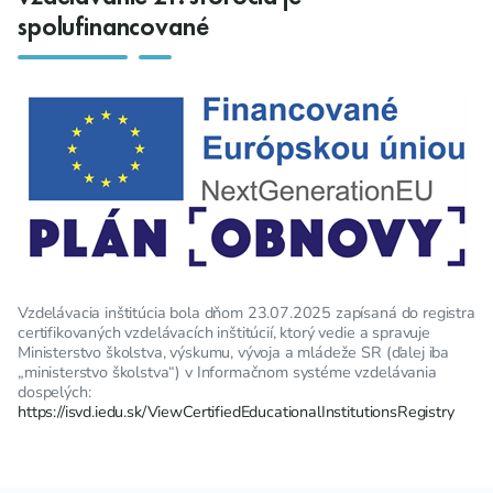
spolufinancované
Vzdelávacia inštitúcia bola dňom 23.07.2025 zapísaná do registra
certifikovaných vzdelávacích inštitúcií, ktorý vedie a spravuje
Ministerstvo školstva, výskumu, vývoja a mládeže SR (ďalej iba
„ministerstvo školstva“) v Informačnom systéme vzdelávania
dospelých:
https://isvd.iedu.sk/ViewCertifiedEducationalInstitutionsRegistry