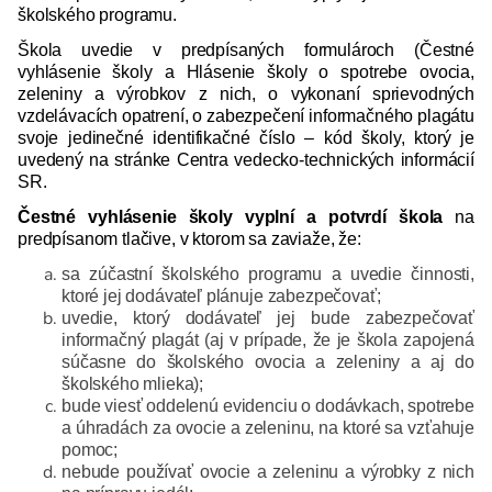
školského programu.
Škola uvedie v predpísaných formulároch (Čestné
vyhlásenie školy a Hlásenie školy o spotrebe ovocia,
zeleniny a výrobkov z nich, o vykonaní sprievodných
vzdelávacích opatrení, o zabezpečení informačného plagátu
svoje jedinečné identifikačné číslo – kód školy, ktorý je
uvedený na stránke Centra vedecko-technických informácií
SR.
Čestné vyhlásenie školy vyplní a potvrdí škola
na
predpísanom tlačive, v ktorom sa zaviaže, že:
sa zúčastní školského programu a uvedie činnosti,
ktoré jej dodávateľ plánuje zabezpečovať;
uvedie, ktorý dodávateľ jej bude zabezpečovať
informačný plagát (aj v prípade, že je škola zapojená
súčasne do školského ovocia a zeleniny a aj do
školského mlieka);
bude viesť oddelenú evidenciu o dodávkach, spotrebe
a úhradách za ovocie a zeleninu, na ktoré sa vzťahuje
pomoc;
nebude používať ovocie a zeleninu a výrobky z nich