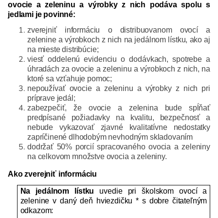
ovocie a zeleninu a výrobky z nich podáva spolu s
jedlami je povinné:
zverejniť informáciu o distribuovanom ovocí a
zelenine a výrobkoch z nich na jedálnom lístku, ako aj
na mieste distribúcie;
viesť oddelenú evidenciu o dodávkach, spotrebe a
úhradách za ovocie a zeleninu a výrobkoch z nich, na
ktoré sa vzťahuje pomoc;
nepoužívať ovocie a zeleninu a výrobky z nich pri
príprave jedál;
zabezpečiť, že ovocie a zelenina bude spĺňať
predpísané požiadavky na kvalitu, bezpečnosť a
nebude vykazovať zjavné kvalitatívne nedostatky
zapríčinené dlhodobým nevhodným skladovaním
dodržať 50% porcií spracovaného ovocia a zeleniny
na celkovom množstve ovocia a zeleniny.
Ako zverejniť informáciu
Na jedálnom lístku
uvedie pri školskom ovocí a
zelenine v daný deň hviezdičku *
s dobre čitateľným
odkazom: