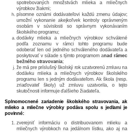
spotrebovaných množstvách mlieka a mliečnych
výrobkov žiakmi;
písomne oznámi dodávateľovi každú zmenu údajov;
umožní vykonanie akejkoľvek kontroly oprávneným
osobám v súvislosti so správnym vykonávaním
školského programu;
dodávky mlieka a mliečnych výrobkov schválené
podľa zoznamu v rámci tohto programu bude
odoberať len od jedného schváleného dodávateľa a
poskytovať v súlade s týmto programom a
nad rámec
bežného stravovania
;
že má pre príslušný školský rok uzatvorenú zmluvu na
dodávku mlieka a mliečnych výrobkov školského
programu len s jedným dodávateľom. Ak škola (resp.
zriaďovateľ školy) už zmluvu uzatvorila, o tejto
skutočnosti informuje ďalšieho žiadateľa.
Splnomocnené zariadenie školského stravovania, ak
mlieko a mliečne výrobky podáva spolu s jedlami je
povinné:
zverejniť informáciu o distribuovanom mlieku a
mliečnych výrobkoch na jedálnom lístku, ako aj na