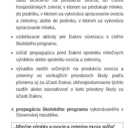
sadu určeného na produkciu ovocia, do chovu
hospodárskych zvierat, v ktorom sa produkuje mlieko,
do podniku, v ktorom sa vykonáva spracovanie ovocia
a zeleniny, alebo do podniku, v ktorom sa vykonáva
spracovanie mlieka,
vzdelávacie aktivity pre žiakov súvisiacu s cieľmi
školského programu,
súťaž propagujúcu pred žiakmi spotrebu mliečnych
výrobkov alebo spotrebu ovocia a zeleniny,
výsadba rastlín určených na produkciu ovocia a
zeleniny vo vonkajších priestoroch školy podľa
písmena a) za účasti žiakov, obhospodarovanie týchto
rastlín alebo starostlivosť o tieto priestory školy za
účasti žiakov,
propagáciu školského programu
vykonávaného v
Slovenskej republike.
„ Mliečne výrobky a ovocie a zelenina musia spĺňať