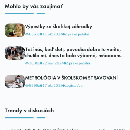
Mohlo by vás zaujímať
Výpestky zo školskej záhradky
6361x
11 okt 2024
Z praxe jedální
Teší nás, keď deti, povedia: dobre tu varíte,
chutilo mi, dnes to bolo výborné, mňaaaam...
1808x
22 nov 2024
Z praxe jedální
METROLÓGIA V ŠKOLSKOM STRAVOVANÍ
5998x
17 okt 2019
Legislatíva
Trendy v diskusiách