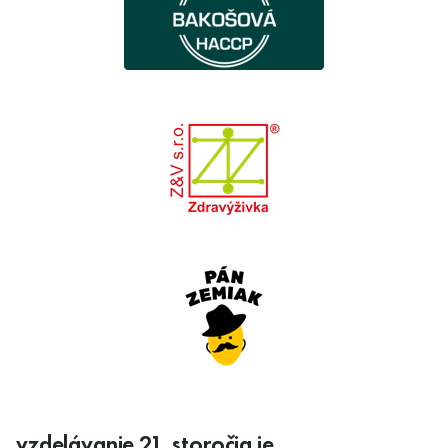
vzdelávanie 21. storočia je