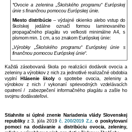
*Ovocie a zelenina „Školského programu“ Európskej
únie s finančnou pomocou Európskej únie.
Miesto distribúcie
– výdajné okienko alebo vstup do
školskej jedálne označí formou laminovaného
propagačného plagátu vo veľkosti minimálne A4, s
písmom min. 1 cm, a so znakom Európskej únie:
„Výrobky „Školského programu“ Európskej únie s
finančnou pomocou Európskej únie“.
Každá zásobovaná škola po realizácii dodávok ovocia a
zeleniny a výrobkov z nich za jednotlivé realizačné obdobia
vyplní
Hlásenie školy
o spotrebe ovocia, zeleniny a
výrobkov z nich / vykonaní sprievodných vzdelávacích
opatrení / zabezpečení informačného plagátu a zašle ho
svojmu dodávateľovi.
Stiahnite si úplné znenie
Nariadenia vlády Slovenskej
republiky
z 3. júla 2019
č. 200/2019 Z.z.
o poskytovaní
pomoci na dodávanie a distribúciu ovocia, zeleniny,