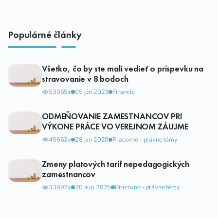
Populárné články
Všetko, čo by ste mali vedieť o príspevku na
stravovanie v 8 bodoch
53065x
05 jún 2023
Financie
ODMEŇOVANIE ZAMESTNANCOV PRI
VÝKONE PRÁCE VO VEREJNOM ZÁUJME
45662x
28 jan 2020
Pracovno - právne témy
Zmeny platových taríf nepedagogických
zamestnancov
33692x
20 aug 2025
Pracovno - právne témy