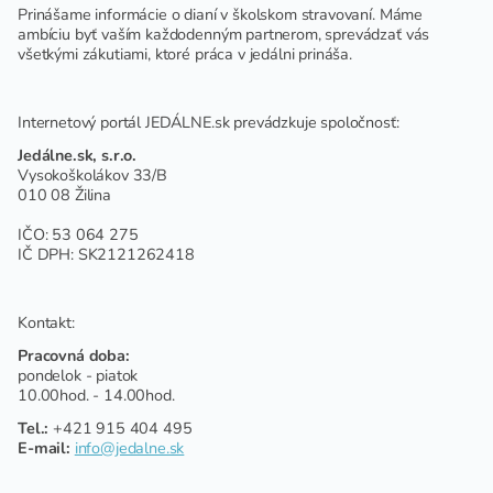
Prinášame informácie o dianí v školskom stravovaní. Máme
ambíciu byť vaším každodenným partnerom, sprevádzať vás
všetkými zákutiami, ktoré práca v jedálni prináša.
Internetový portál JEDÁLNE.sk prevádzkuje spoločnosť:
Jedálne.sk, s.r.o.
Vysokoškolákov 33/B
010 08 Žilina
IČO: 53 064 275
IČ DPH: SK2121262418
Kontakt:
Pracovná doba:
pondelok - piatok
10.00hod. - 14.00hod.
Tel.:
+421 915 404 495
E-mail:
info@jedalne.sk