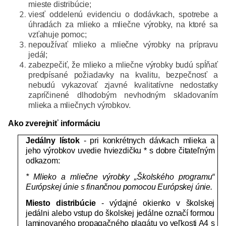
mieste distribúcie;
viesť oddelenú evidenciu o dodávkach, spotrebe a
úhradách za mlieko a mliečne výrobky, na ktoré sa
vzťahuje pomoc;
nepoužívať mlieko a mliečne výrobky na prípravu
jedál;
zabezpečiť, že mlieko a mliečne výrobky budú spĺňať
predpísané požiadavky na kvalitu, bezpečnosť a
nebudú vykazovať zjavné kvalitatívne nedostatky
zapríčinené dlhodobým nevhodným skladovaním
mlieka a mliečnych výrobkov.
Ako zverejniť informáciu
Jedálny lístok
- pri konkrétnych dávkach mlieka a
jeho výrobkov uvedie hviezdičku *
s dobre čitateľným
odkazom:
* Mlieko a mliečne výrobky „Školského programu“
Európskej únie s finančnou pomocou Európskej únie.
Miesto distribúcie
- výdajné okienko v školskej
jedálni alebo vstup do školskej jedálne označí formou
laminovaného propagačného plagátu vo veľkosti A4 s