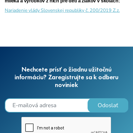
mlieka a výrobkov z nich pre deti a žiakov v školách:
Nariadenie vlády Slovenskej republiky č. 200/2019 Z.z.
Nechcete prísť o žiadnu užitočnú
informáciu? Zaregistrujte sa k odberu
noviniek
Odoslať