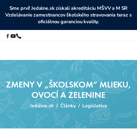
Sme prví! Jedalne.sk získali akreditáciu MŠVV a M SR
Vzdelávanie zamestnancov školského stravovania teraz s
oficiálnou garanciou kvality.
ZMENY V „ŠKOLSKOM“ MLIEKU,
OVOCÍ A ZELENINE
Jedálne.sk
/
Články
/
Legislatíva