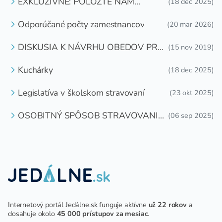
EXKLUZÍVNE: POLOŽTE NÁM
(18 dec 2025)
OTÁZKU
Odporúčané počty zamestnancov
(20 mar 2026)
DISKUSIA K NÁVRHU OBEDOV PRE
(15 nov 2019)
DETI ZDARMA
Kuchárky
(18 dec 2025)
Legislatíva v školskom stravovaní
(23 okt 2025)
OSOBITNÝ SPÔSOB STRAVOVANIA
(06 sep 2025)
DETÍ A ŽIAKOV V ŠKOLSKOM
ZARIADENÍ
Internetový portál Jedálne.sk funguje aktívne
už 22 rokov
a
dosahuje okolo
45 000 prístupov za mesiac
.