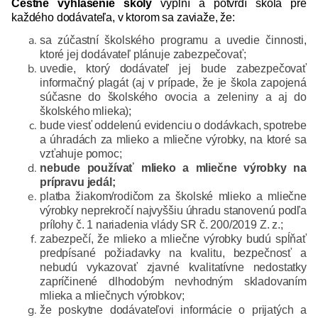
Čestné vyhlásenie školy
vyplní a potvrdí škola pre
každého dodávateľa, v ktorom sa zaviaže, že:
sa zúčastní školského programu a uvedie činnosti,
ktoré jej dodávateľ plánuje zabezpečovať;
uvedie, ktorý dodávateľ jej bude zabezpečovať
informačný plagát (aj v prípade, že je škola zapojená
súčasne do školského ovocia a zeleniny a aj do
školského mlieka);
bude viesť oddelenú evidenciu o dodávkach, spotrebe
a úhradách za mlieko a mliečne výrobky, na ktoré sa
vzťahuje pomoc;
nebude používať mlieko a mliečne výrobky na
prípravu jedál;
platba žiakom/rodičom za školské mlieko a mliečne
výrobky neprekročí najvyššiu úhradu stanovenú podľa
prílohy č. 1 nariadenia vlády SR č. 200/2019 Z. z.;
zabezpečí, že mlieko a mliečne výrobky budú spĺňať
predpísané požiadavky na kvalitu, bezpečnosť a
nebudú vykazovať zjavné kvalitatívne nedostatky
zapríčinené dlhodobým nevhodným skladovaním
mlieka a mliečnych výrobkov;
že poskytne dodávateľovi informácie o prijatých a