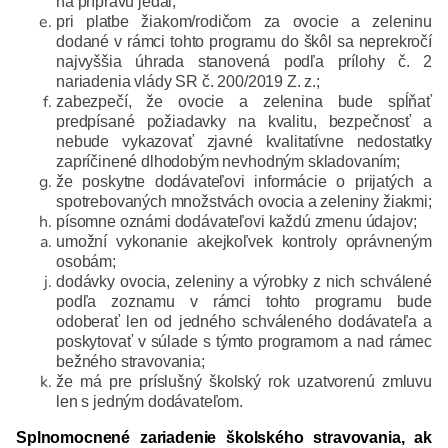
na prípravu jedál;
pri platbe žiakom/rodičom za ovocie a zeleninu
dodané v rámci tohto programu do škôl sa neprekročí
najvyššia úhrada stanovená podľa prílohy č. 2
nariadenia vlády SR č. 200/2019 Z. z.;
zabezpečí, že ovocie a zelenina bude spĺňať
predpísané požiadavky na kvalitu, bezpečnosť a
nebude vykazovať zjavné kvalitatívne nedostatky
zapríčinené dlhodobým nevhodným skladovaním;
že poskytne dodávateľovi informácie o prijatých a
spotrebovaných množstvách ovocia a zeleniny žiakmi;
písomne oznámi dodávateľovi každú zmenu údajov;
umožní vykonanie akejkoľvek kontroly oprávneným
osobám;
dodávky ovocia, zeleniny a výrobky z nich schválené
podľa zoznamu v rámci tohto programu bude
odoberať len od jedného schváleného dodávateľa a
poskytovať v súlade s týmto programom a nad rámec
bežného stravovania;
že má pre príslušný školský rok uzatvorenú zmluvu
len s jedným dodávateľom.
Splnomocnené zariadenie školského stravovania, ak