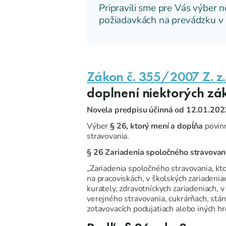
Pripravili sme pre Vás výber 
požiadavkách na prevádzku v 
Zákon č. 355/2007 Z. z.
doplnení niektorých zá
Novela predpisu účinná od 12.01.202
Výber
§ 26, ktorý mení a dopĺňa
povin
stravovania.
§ 26 Zariadenia spoločného stravovan
„Zariadenia spoločného stravovania, kt
na pracoviskách, v školských zariadeniac
kurately, zdravotníckych zariadeniach,
verejného stravovania, cukrárňach, st
zotavovacích podujatiach alebo iných h