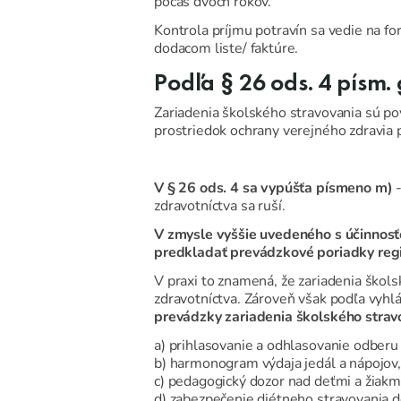
počas dvoch rokov.
Kontrola príjmu potravín sa vedie na
dodacom liste/ faktúre.
Podľa § 26 ods. 4 písm. 
Zariadenia školského stravovania sú po
prostriedok ochrany verejného zdravia 
V § 26 ods. 4 sa vypúšťa písmeno m)
zdravotníctva sa ruší.
V zmysle vyššie uvedeného s účinnosť
predkladať prevádzkové poriadky reg
V praxi to znamená, že zariadenia škol
zdravotníctva. Zároveň však podľa vyhl
prevádzky zariadenia školského strav
a) prihlasovanie a odhlasovanie odberu 
b) harmonogram výdaja jedál a nápojov,
c) pedagogický dozor nad deťmi a žiakm
d) zabezpečenie diétneho stravovania de