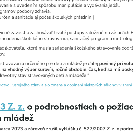
ovanie s uvedením spôsobu manipulácie a vydávania jedál,
gramov podpory zdravia,
rčenia sanitácie aj počas školských prázdnin,|
ovinné zaviesť a zachovávať trvalé postupy založené na zásadác
zariadenia školského stravovania, sanitačný program a metrolog
dzkovateľa, ktoré musia zariadenia školského stravovania dodrži
ov.
stravovania určeného pre deti a mládež je ďalej
povinný pri voľ
ať na vhodný výber surovín, ročné obdobie, čas, keď sa má posk
dravotný stav stravovaných detí a mládeže.“
rozvoji verejného zdravia a o zmene a doplnení niektorých zákonov v znení
3 Z. z.
o podrobnostiach o požia
 a mládež
arca 2023 a zároveň zrušil vyhlášku č. 527/2007 Z. z. o podr