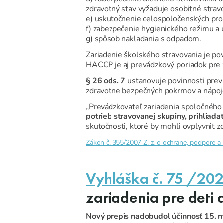
zdravotný stav vyžaduje osobitné strav
e) uskutočnenie celospoločenských pro
f) zabezpečenie hygienického režimu a u
g) spôsob nakladania s odpadom.
Zariadenie školského stravovania je p
HACCP je aj prevádzkový poriadok pre 
§ 26 ods. 7
ustanovuje povinnosti prevá
zdravotne bezpečných pokrmov a nápoj
„Prevádzkovateľ zariadenia spoločného 
potrieb stravovanej skupiny, prihliad
skutočnosti, ktoré by mohli ovplyvniť z
Zákon č. 355/2007 Z. z. o ochrane, podpore a 
Vyhláška č. 75 /202
zariadenia pre deti
Nový prepis nadobudol účinnosť 15. m