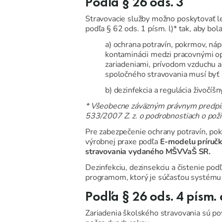
Podľa § 26 ods. 3
Stravovacie služby možno poskytovať l
podľa § 62 ods. 1 písm. l)* tak, aby bo
a) ochrana potravín, pokrmov, náp
kontaminácii medzi pracovnými op
zariadeniami, prívodom vzduchu a
spoločného stravovania musí byť 
b) dezinfekcia a regulácia živočíš
* Všeobecne záväzným právnym predpisom
533/2007 Z. z. o podrobnostiach o poži
Pre zabezpečenie ochrany potravín, pok
výrobnej praxe podľa
E-modelu príruč
stravovania vydaného MŠVVaŠ SR.
Dezinfekciu, dezinsekciu a čistenie po
programom, ktorý je súčasťou systém
Podľa § 26 ods. 4 písm. 
Zariadenia školského stravovania sú po