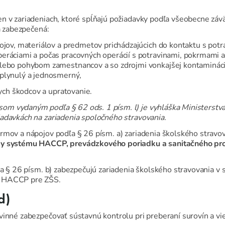
en v zariadeniach, ktoré spĺňajú požiadavky podľa všeobecne z
la zabezpečená:
ojov, materiálov a predmetov prichádzajúcich do kontaktu s pot
eráciami a počas pracovných operácií s potravinami, pokrmami 
lebo pohybom zamestnancov a so zdrojmi vonkajšej kontamináci
plynulý a jednosmerný,
nych škodcov a upratovanie.
 vydaným podľa § 62 ods. 1 písm. l) je vyhláška Ministerstva 
adavkách na zariadenia spoločného stravovania.
rmov a nápojov podľa § 26 písm. a) zariadenia školského stravo
ky systému HACCP, prevádzkového poriadku a sanitačného pro
dľa § 26 písm. b) zabezpečujú zariadenia školského stravovania 
u HACCP pre ZŠS.
d)
vinné zabezpečovať sústavnú kontrolu pri preberaní surovín a vi