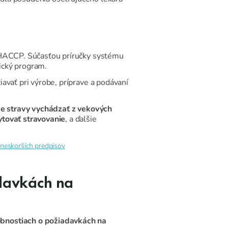
h HACCP. Súčasťou príručky systému
ický program.
avať pri výrobe, príprave a podávaní
be stravy vychádzať z vekových
ytovať stravovanie
, a ďalšie
 neskorších predpisov
davkách na
obnostiach o požiadavkách na