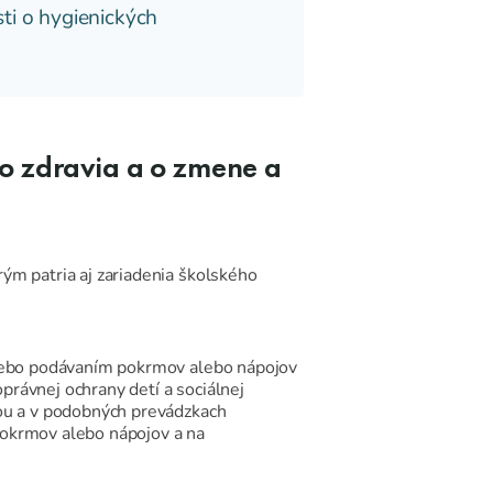
ti o hygienických
o zdravia a o zmene a
ým patria aj zariadenia školského
 alebo podávaním pokrmov alebo nápojov
oprávnej ochrany detí a sociálnej
hou a v podobných prevádzkach
pokrmov alebo nápojov a na