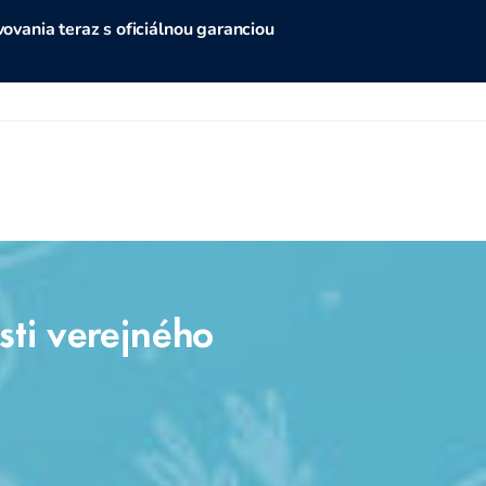
vania teraz s oficiálnou garanciou
sti verejného