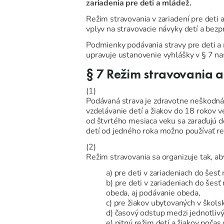
zariadenia pre deti a mládež.
Režim stravovania v zariadení pre deti 
vplyv na stravovacie návyky detí a bezpr
Podmienky podávania stravy pre deti a 
upravuje ustanovenie vyhlášky v § 7 n
§ 7 Režim stravovania a
(1)
Podávaná strava je zdravotne neškodná 
vzdelávanie detí a žiakov do 18 rokov ve
od štvrtého mesiaca veku sa zaraďujú 
detí od jedného roka možno používať r
(2)
Režim stravovania sa organizuje tak, ab
a) pre deti v zariadeniach do šes
b) pre deti v zariadeniach do šes
obeda, aj podávanie obeda,
c) pre žiakov ubytovaných v škols
d) časový odstup medzi jednotlivým
e) pitný režim detí a žiakov poča