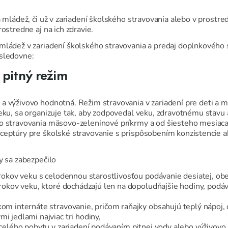
a mládež, či už v zariadení školského stravovania alebo v prost
ostredne aj na ich zdravie.
mládež v zariadení školského stravovania a predaj doplnkového 
asledovne:
 pitný režim
a výživovo hodnotná. Režim stravovania v zariadení pre deti a 
ku, sa organizuje tak, aby zodpovedal veku, zdravotnému stavu a f
do stravovania mäsovo-zeleninové príkrmy a od šiesteho mesiaca
eceptúry pre školské stravovanie s prispôsobením konzistencie 
y sa zabezpečilo
ť rokov veku s celodennou starostlivosťou podávanie desiatej, ob
ť rokov veku, ktoré dochádzajú len na dopoludňajšie hodiny, podáv
kom internáte stravovanie, pričom raňajky obsahujú teplý nápoj, 
i jedlami najviac tri hodiny,
s celého pobytu v zariadení podávaním pitnej vody alebo výživovo