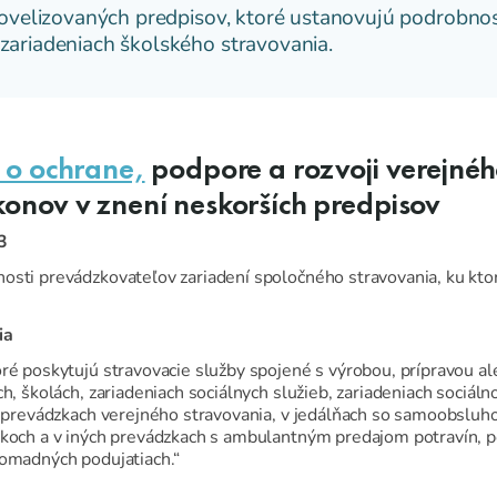
novelizovaných predpisov, ktoré ustanovujú podrobnos
zariadeniach školského stravovania.
 o ochrane,
podpore a rozvoji verejnéh
konov v znení neskorších predpisov
3
nosti prevádzkovateľov zariadení spoločného stravovania, ku ktor
ia
oré poskytujú stravovacie služby spojené s výrobou, prípravou
h, školách, zariadeniach sociálnych služieb, zariadeniach sociáln
 v prevádzkach verejného stravovania, v jedálňach so samoobslu
ánkoch a v iných prevádzkach s ambulantným predajom potravín, 
romadných podujatiach.“