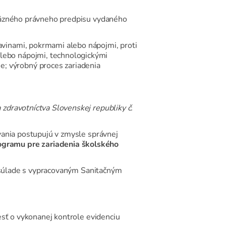
áväzného právneho predpisu vydaného
ravinami, pokrmami alebo nápojmi, proti
alebo nápojmi, technologickými
e; výrobný proces zariadenia
zdravotníctva Slovenskej republiky č.
vania postupujú v zmysle správnej
gramu pre zariadenia školského
v súlade s vypracovaným Sanitačným
esť o vykonanej kontrole evidenciu