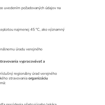
ebo uvedením požadovaných údajov na
 teplotou najmenej 45 °C, ako významný
ionálnemu úradu verejného
stravovania vypracovávať a
ríslušný regionálny úrad verejného
lského stravovania
organizáciu
jmä:
podľa posúdenia ošetrujúceho lekára