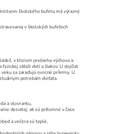
redníctvom školského bufetu má výrazný
stravovania v školských bufetoch
mládež, v ktorom prebieha výchova a
yzickej záťaži detí a žiakov. U dojčiat
 veku sa zaraďujú ovocné príkrmy. U
aktuálnym potrebám dieťaťa.
eda a olovrantu,
anie desiatej; ak sú prítomné v čase
obed a večera sú teplé,
 hodnotných nápojov a pitie hygienicky