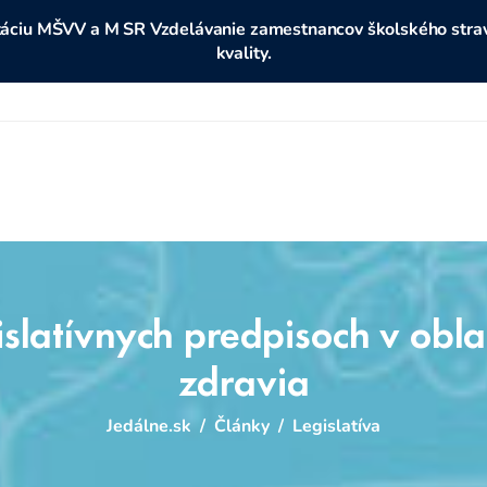
ditáciu MŠVV a M SR Vzdelávanie zamestnancov školského stravo
kvality.
slatívnych predpisoch v obla
zdravia
Jedálne.sk
/
Články
/
Legislatíva