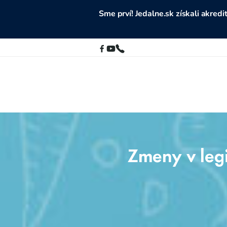
Sme prví! Jedalne.sk získali akre
Zmeny v legi