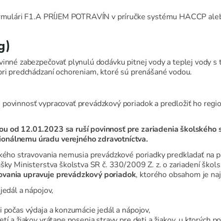
 formulári F1.A PRÍJEM POTRAVÍN v príručke systému HACCP al
g)
vinné zabezpečovať plynulú dodávku pitnej vody a teplej vody s
pri predchádzaní ochoreniam, ktoré sú prenášané vodou.
- povinnosť vypracovať prevádzkový poriadok a predložiť ho reg
ou od 12.01.2023 sa ruší povinnosť pre zariadenia školského 
ionálnemu úradu verejného zdravotníctva.
ského stravovania nemusia prevádzkové poriadky predkladať na p
ášky Ministerstva školstva SR č. 330/2009 Z. z. o zariadení ško
ovania upravuje prevádzkový poriadok
, ktorého obsahom je na
jedál a nápojov,
i počas výdaja a konzumácie jedál a nápojov,
tí a žiakov vrátane nosenia stravy pre deti a žiakov, u ktorých 