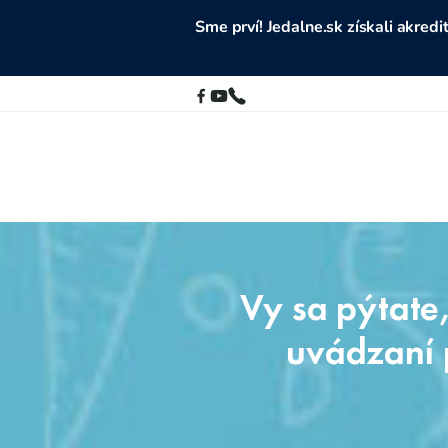
Sme prví! Jedalne.sk získali akre
Vy sa pýtate
uvádzaní 