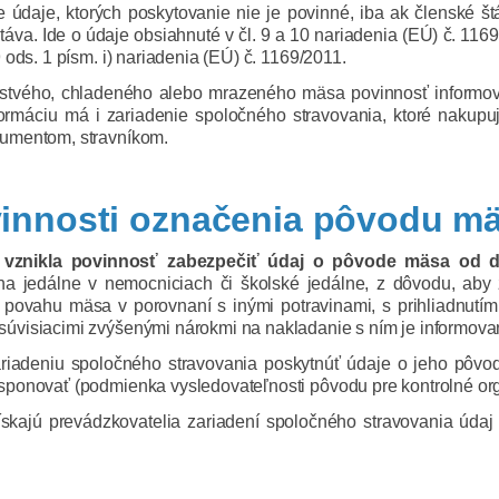
údaje, ktorých poskytovanie nie je povinné, iba ak členské štá
áva. Ide o údaje obsiahnuté v čl. 9 a 10 nariadenia (EÚ) č. 1169/
ods. 1 písm. i) nariadenia (EÚ) č. 1169/2011.
čerstvého, chladeného alebo mrazeného mäsa povinnosť informov
formáciu má i zariadenie spoločného stravovania, ktoré nakup
umentom, stravníkom.
innosti označenia pôvodu m
a vznikla povinnosť zabezpečiť údaj o pôvode mäsa od d
j na jedálne v nemocniciach či školské jedálne, z dôvodu, aby
ú povahu mäsa v porovnaní s inými potravinami, s prihliadnutím
isiacimi zvýšenými nárokmi na nakladanie s ním je informovanos
riadeniu spoločného stravovania poskytnúť údaje o jeho pôvod
ponovať (podmienka vysledovateľnosti pôvodu pre kontrolné or
skajú prevádzkovatelia zariadení spoločného stravovania údaj