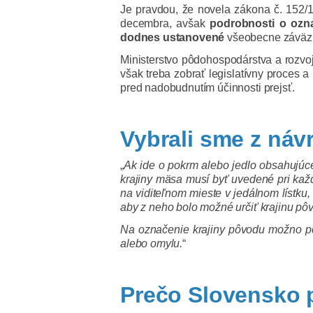
Je pravdou, že novela zákona č. 152/1
decembra, avšak
podrobnosti o ozn
dodnes ustanovené
všeobecne záväz
Ministerstvo pôdohospodárstva a rozvo
však treba zobrať legislatívny proces a
pred nadobudnutím účinnosti prejsť.
Vybrali sme z náv
„
Ak ide o pokrm alebo jedlo obsahujúc
krajiny mäsa musí byť uvedené pri kaž
na viditeľnom mieste v jedálnom lístku,
aby z neho bolo možné určiť krajinu p
Na označenie krajiny pôvodu možno po
alebo omylu.
“
Prečo Slovensko p