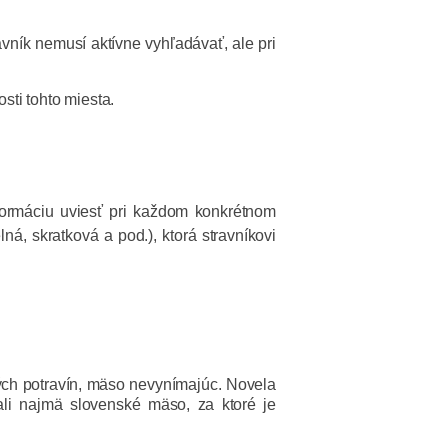
vník nemusí aktívne vyhľadávať, ale pri
sti tohto miesta.
nformáciu uviesť pri každom konkrétnom
ná, skratková a pod.), ktorá stravníkovi
ých potravín, mäso nevynímajúc. Novela
ali najmä slovenské mäso, za ktoré je