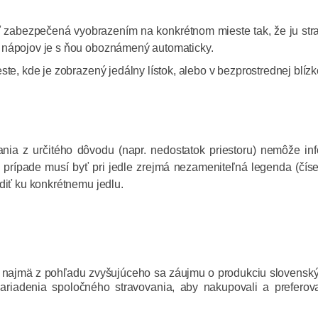
yť zabezpečená vyobrazením na konkrétnom mieste tak, že ju stra
 nápojov je s ňou oboznámený automaticky.
te, kde je zobrazený jedálny lístok, alebo v bezprostrednej blízko
ania z určitého dôvodu (napr. nedostatok priestoru) nemôže i
o prípade musí byť pri jedle zrejmá nezameniteľná legenda (čísel
diť ku konkrétnemu jedlu.
vne najmä z pohľadu zvyšujúceho sa záujmu o produkciu slovensk
riadenia spoločného stravovania, aby nakupovali a preferov