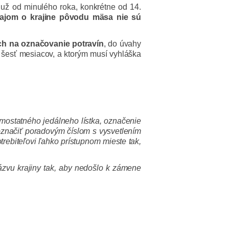
 už od minulého roka, konkrétne od 14.
ajom o krajine pôvodu mäsa nie sú
ch na označovanie potravín
, do úvahy
až šesť mesiacov, a ktorým musí vyhláška
mostatného jedálneho lístka, označenie
označiť poradovým číslom s vysvetlením
trebiteľovi ľahko prístupnom mieste tak,
zvu krajiny tak, aby nedošlo k zámene