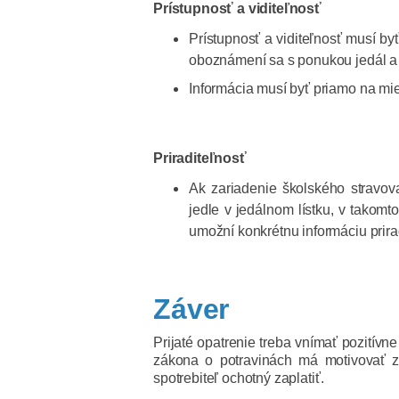
Prístupnosť a viditeľnosť
Prístupnosť a viditeľnosť musí b
oboznámení sa s ponukou jedál a
Informácia musí byť priamo na mies
Priraditeľnosť
Ak zariadenie školského stravov
jedle v jedálnom lístku, v takomt
umožní konkrétnu informáciu prira
Záver
Prijaté opatrenie treba vnímať pozití
zákona o potravinách má motivovať za
spotrebiteľ ochotný zaplatiť.