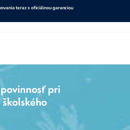
vania teraz s oficiálnou garanciou
povinnosť pri
 školského