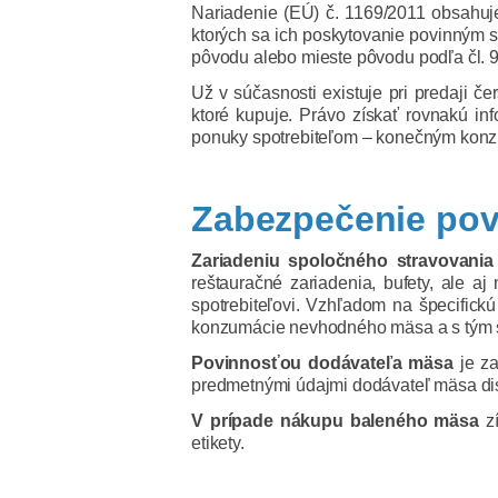
Nariadenie (EÚ) č. 1169/2011 obsahuje 
ktorých sa ich poskytovanie povinným st
pôvodu alebo mieste pôvodu podľa čl. 9 
Už v súčasnosti existuje pri predaji 
ktoré kupuje. Právo získať rovnakú in
ponuky spotrebiteľom – konečným konz
Zabezpečenie pov
Zariadeniu spoločného stravovani
reštauračné zariadenia, bufety, ale a
spotrebiteľovi. Vzhľadom na špecifick
konzumácie nevhodného mäsa a s tým súv
Povinnosťou dodávateľa mäsa
je za
predmetnými údajmi dodávateľ mäsa dis
V prípade nákupu baleného mäsa
zí
etikety.