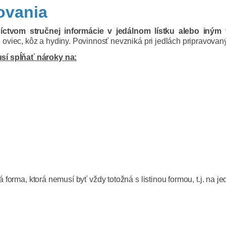
ovania
dníctvom stručnej informácie v jedálnom lístku alebo i
viec, kôz a hydiny. Povinnosť nevzniká pri jedlách pripravovaný
sí spĺňať nároky na:
orma, ktorá nemusí byť vždy totožná s listinou formou, t.j. na je