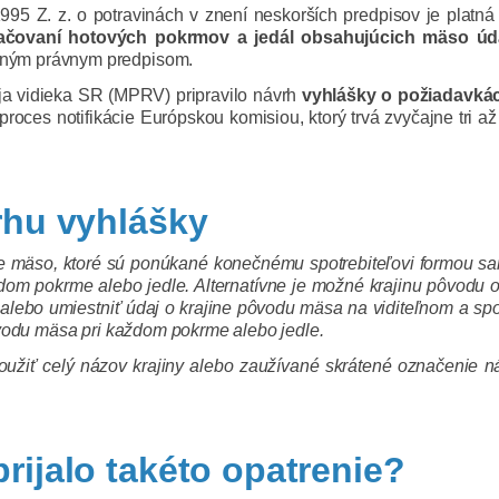
995 Z. z. o potravinách v znení neskorších predpisov je platná
ačovaní hotových pokrmov a jedál obsahujúcich mäso úd
ným právnym predpisom.
ja vidieka SR (MPRV) pripravilo návrh
vyhlášky o požiadavká
 proces notifikácie Európskou komisiou, ktorý trvá zvyčajne tri 
rhu vyhlášky
e mäso, ktoré sú ponúkané konečnému spotrebiteľovi formou sa
dom pokrme alebo jedle. Alternatívne je možné krajinu pôvodu 
 alebo umiestniť údaj o krajine pôvodu mäsa na viditeľnom a spo
ôvodu mäsa pri každom pokrme alebo jedle.
užiť celý názov krajiny alebo zaužívané skrátené označenie ná
rijalo takéto opatrenie?