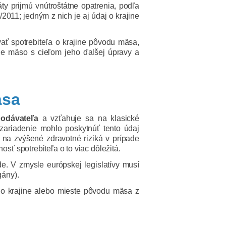
ty prijmú vnútroštátne opatrenia, podľa
2011; jedným z nich je aj údaj o krajine
ať spotrebiteľa o krajine pôvodu mäsa,
uje mäso s cieľom jeho ďalšej úpravy a
äsa
odávateľa
a vzťahuje sa na klasické
 zariadenie mohlo poskytnúť tento údaj
 na zvýšené zdravotné riziká v prípade
ť spotrebiteľa o to viac dôležitá.
e. V zmysle európskej legislatívy musí
gány).
 o krajine alebo mieste pôvodu mäsa z