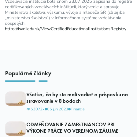
Vzdelávacia inštitúcia bola dňom 23.07.2025 zapísaná do registra
certifikovaných vzdelávacích inštitúcií, ktorý vedie a spravuje
Ministerstvo školstva, výskumu, vývoja a mládeže SR (ďalej iba
„ministerstvo školstva“) v Informačnom systéme vzdelávania
dospelých:
https://isvd.iedu.sk/ViewCertifiedEducationalInstitutionsRegistry
Populárné články
Všetko, čo by ste mali vedieť o príspevku na
stravovanie v 8 bodoch
53072x
05 jún 2023
Financie
ODMEŇOVANIE ZAMESTNANCOV PRI
VÝKONE PRÁCE VO VEREJNOM ZÁUJME