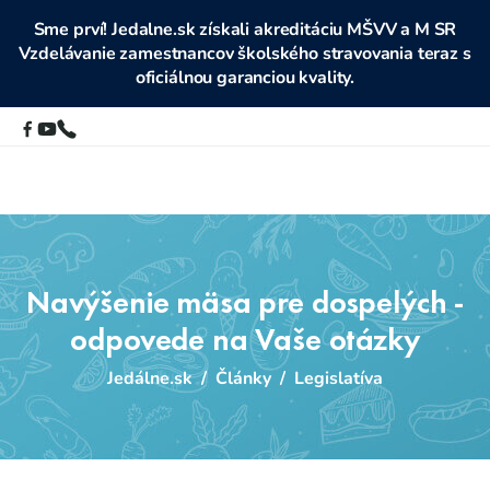
Sme prví! Jedalne.sk získali akreditáciu MŠVV a M SR
Vzdelávanie zamestnancov školského stravovania teraz s
oficiálnou garanciou kvality.
Navýšenie mäsa pre dospelých -
odpovede na Vaše otázky
Jedálne.sk
/
Články
/
Legislatíva