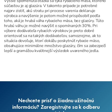
Vyššie spomenutá otázka sa týka rybacieho mäsa, ktorého
súčasťou je aj glazúra. V takomto prípade je potrebné
najprv zistiť, akú stratu pri procese varenia deklaruje
výrobca a navýšenie je potom možné prispôsobiť podľa
toho, aká je hrubá váha rybacieho mäsa, bez glazúry. Túto
hrubú váhu je možné navýšiť o spomínaných 30%. Pri
výbere dodávateľa rybacích výrobkov je preto dobré
orientovať sa na takých dodávateľov, samozrejme, ak to
situácia dovoľuje, ktorí dokážu poskytnúť rybacie mäso,
obsahujúce minimálne množstvo glazúry, čím sa zabezpečí
lepší a gramážou kvalitnejší výsledok uvareného jedla.
Nechcete prísť o žiadnu užitočnú
informáciu? Zaregistrujte sa k odberu