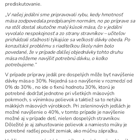
prediskutovanie.
„V našej jedálni sme pripravovali rybu, kedy hmotnosť
mäsa zodpovedala predpísaným normám, no po príprave sa
na stôl dostal skutočne malý kúsok mäsa, čo v jedálni
vyvolalo nespokojnosť a zo strany stravníkov – učiteľov
prichádzali sťažnosti týkajúce sa veľkosti dávky obeda. Po
konzultácii problému s riaditeľkou školy nám bolo
povedané, že v prípade ďalšej objednávky tohto druhu
mäsa môžeme navýšiť potrebnú dávku, o koľko
potrebujeme.“
V prípade prípravy jedál pre dospelých môže byť navýšenie
dávky mäsa o 30%. Nejedná sa o navýšenie v rozmedzí od
0% do 30% , no ide o fixnú hodnotu 30%, ktorú je
potrebné dodržať jednotne pri všetkých mäsových
pokrmoch, s výnimkou polievok a taktiež sa to netýka
mäkkých mäsových výrobkoch. Pri zeleninových jedlách je
možné navýšenie o 40%, v tomto prípade je navýšenie
možné aj v prípade detí, nielen dospelých stravníkov.
Dôležité je aj zahusťovanie polievok a namiesto múky je
potrebné radšej použiť zemiak, ako múčnu zápražku.