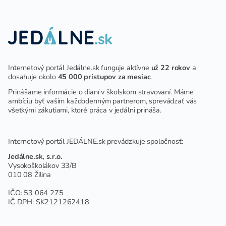
Internetový portál Jedálne.sk funguje aktívne
už 22 rokov
a
dosahuje okolo
45 000 prístupov za mesiac
.
Prinášame informácie o dianí v školskom stravovaní. Máme
ambíciu byť vaším každodenným partnerom, sprevádzať vás
všetkými zákutiami, ktoré práca v jedálni prináša.
Internetový portál JEDÁLNE.sk prevádzkuje spoločnosť:
Jedálne.sk, s.r.o.
Vysokoškolákov 33/B
010 08 Žilina
IČO: 53 064 275
IČ DPH: SK2121262418