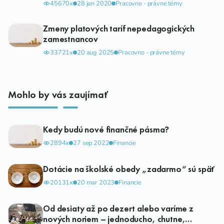
45670x
28 jan 2020
Pracovno - právne témy
Zmeny platových taríf nepedagogických
zamestnancov
33721x
20 aug 2025
Pracovno - právne témy
Mohlo by vás zaujímať
Kedy budú nové finančné pásma?
2894x
27 sep 2022
Financie
Dotácie na školské obedy „zadarmo“ sú späť
20131x
20 mar 2023
Financie
Od desiaty až po dezert alebo varíme z
nových noriem – jednoducho, chutne,