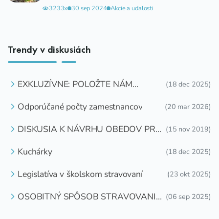
atraktívne
3233x
30 sep 2024
Akcie a udalosti
Trendy v diskusiách
EXKLUZÍVNE: POLOŽTE NÁM
(18 dec 2025)
OTÁZKU
Odporúčané počty zamestnancov
(20 mar 2026)
DISKUSIA K NÁVRHU OBEDOV PRE
(15 nov 2019)
DETI ZDARMA
Kuchárky
(18 dec 2025)
Legislatíva v školskom stravovaní
(23 okt 2025)
OSOBITNÝ SPÔSOB STRAVOVANIA
(06 sep 2025)
DETÍ A ŽIAKOV V ŠKOLSKOM
ZARIADENÍ