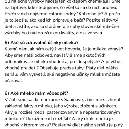
Sú mliečne výrobky naozaj len koktejlom chemikálií? Sme
na Liptove, kde sledujeme, čo všetko sa do nich pridáva.
Prečo v nich nájdeme chlorid sodný? Koľko ho je? A prečo
je to lepšie, ako keď ich pripravuje bača? Pozrite si štvrtý
diel a zistíte, ako sa staráme o to, aby slovenské mliečne
výrobky boli nielen zárukou kvality, ale aj zdravia.
5) Aké sú zdravotné účinky mlieka?
Klamú nám, ak nám celý život hovoria, že je mlieko zdravé?
Aby sme našli odpoveď, navštívili sme skutočných
odborníkov. Je mlieko vhodné aj pre dospelých? A je vôbec
vhodné pre deti? Obsahuje predsa tuky! Piaty diel nášho
seriálu vám vysvetlí, aké negatívne účinky mlieka môžete
očakávať.
6) Aké mlieko mám vôbec piť?
Vrátili sme sa do mliekarne v Sabinove, aby sme si zhrnuli
základné fakty o mlieku, jeho výrobe, zložení a účinkoch.
Aký je rozdiel medzi pasterizovaným a nepasterizovaným
mliekom? Dokážeme ich rozlíšiť? A aký druh mlieka je
vhodný v ktorom veku? Posledný diel nášho seriálu je plný