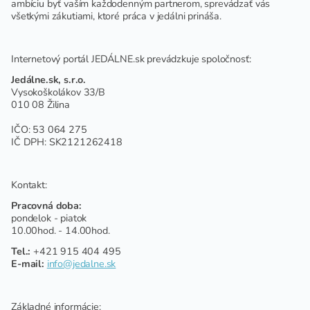
ambíciu byť vaším každodenným partnerom, sprevádzať vás
všetkými zákutiami, ktoré práca v jedálni prináša.
Internetový portál JEDÁLNE.sk prevádzkuje spoločnosť:
Jedálne.sk, s.r.o.
Vysokoškolákov 33/B
010 08 Žilina
IČO: 53 064 275
IČ DPH: SK2121262418
Kontakt:
Pracovná doba:
pondelok - piatok
10.00hod. - 14.00hod.
Tel.:
+421 915 404 495
E-mail:
info@jedalne.sk
Základné informácie: