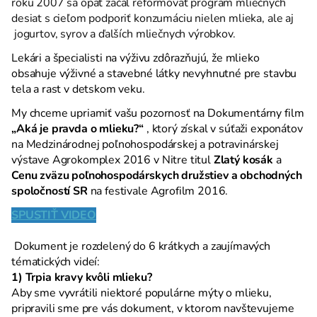
roku 2007 sa opäť začal reformovať program mliečnych
desiat s cieľom podporiť konzumáciu nielen mlieka, ale aj
jogurtov, syrov a ďalších mliečnych výrobkov.
Lekári a špecialisti na výživu zdôrazňujú, že mlieko
obsahuje výživné a stavebné látky nevyhnutné pre stavbu
tela a rast v detskom veku.
My chceme upriamiť vašu pozornosť na
Dokumentárny film
„Aká je pravda o mlieku?“
, ktorý získal v súťaži exponátov
na Medzinárodnej poľnohospodárskej a potravinárskej
výstave Agrokomplex 2016 v Nitre titul
Zlatý kosák
a
Cenu zväzu poľnohospodárskych družstiev a obchodných
spoločností SR
na festivale Agrofilm 2016.
SPUSTIŤ VIDEO
Dokument je rozdelený do 6 krátkych a zaujímavých
tématických videí:
1) Trpia kravy kvôli mlieku?
Aby sme vyvrátili niektoré populárne mýty o mlieku,
pripravili sme pre vás dokument, v ktorom navštevujeme