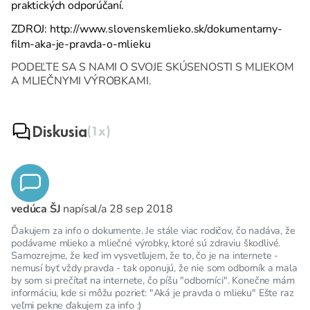
praktických odporúčaní.
ZDROJ: http://www.slovenskemlieko.sk/dokumentarny-
film-aka-je-pravda-o-mlieku
PODEĽTE SA S NAMI O SVOJE SKÚSENOSTI S MLIEKOM
A MLIEČNYMI VÝROBKAMI.
Diskusia
(1x)
vedúca ŠJ
napísal/a
28 sep 2018
Ďakujem za info o dokumente. Je stále viac rodičov, čo nadáva, že
podávame mlieko a mliečné výrobky, ktoré sú zdraviu škodlivé.
Samozrejme, že keď im vysvetľujem, že to, čo je na internete -
nemusí byť vždy pravda - tak oponujú, že nie som odborník a mala
by som si prečítať na internete, čo píšu "odborníci". Konečne mám
informáciu, kde si môžu pozrieť: "Aká je pravda o mlieku" Ešte raz
veľmi pekne ďakujem za info :)