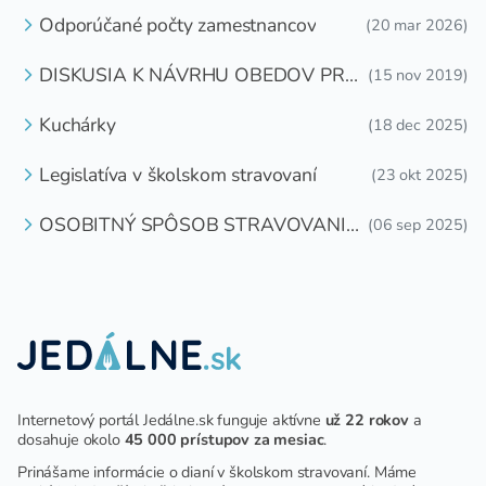
Odporúčané počty zamestnancov
(20 mar 2026)
DISKUSIA K NÁVRHU OBEDOV PRE
(15 nov 2019)
DETI ZDARMA
Kuchárky
(18 dec 2025)
Legislatíva v školskom stravovaní
(23 okt 2025)
OSOBITNÝ SPÔSOB STRAVOVANIA
(06 sep 2025)
DETÍ A ŽIAKOV V ŠKOLSKOM
ZARIADENÍ
Internetový portál Jedálne.sk funguje aktívne
už 22 rokov
a
dosahuje okolo
45 000 prístupov za mesiac
.
Prinášame informácie o dianí v školskom stravovaní. Máme