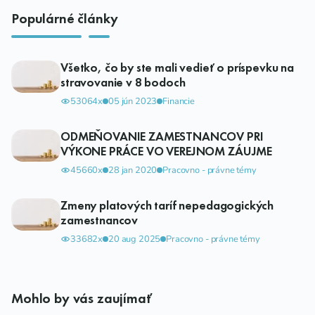
Populárné články
Všetko, čo by ste mali vedieť o príspevku na
stravovanie v 8 bodoch
53064x
05 jún 2023
Financie
ODMEŇOVANIE ZAMESTNANCOV PRI
VÝKONE PRÁCE VO VEREJNOM ZÁUJME
45660x
28 jan 2020
Pracovno - právne témy
Zmeny platových taríf nepedagogických
zamestnancov
33682x
20 aug 2025
Pracovno - právne témy
Mohlo by vás zaujímať