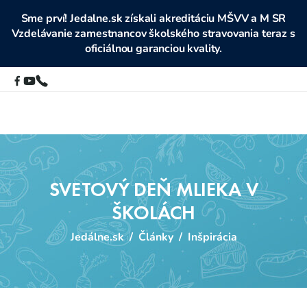
Sme prví! Jedalne.sk získali akreditáciu MŠVV a M SR
Vzdelávanie zamestnancov školského stravovania teraz s
oficiálnou garanciou kvality.
SVETOVÝ DEŇ MLIEKA V
ŠKOLÁCH
Jedálne.sk
/
Články
/
Inšpirácia