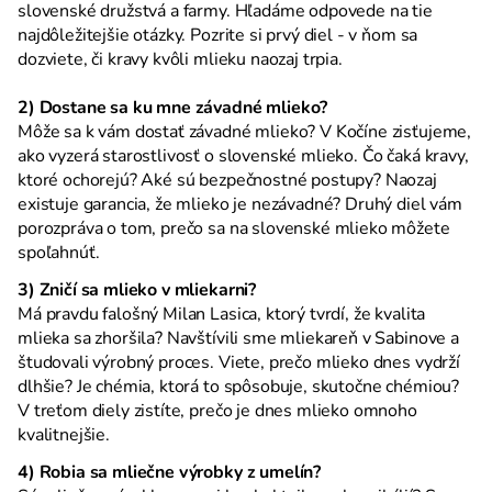
slovenské družstvá a farmy. Hľadáme odpovede na tie
najdôležitejšie otázky. Pozrite si prvý diel - v ňom sa
dozviete, či kravy kvôli mlieku naozaj trpia.
2) Dostane sa ku mne závadné mlieko?
Môže sa k vám dostať závadné mlieko? V Kočíne zisťujeme,
ako vyzerá starostlivosť o slovenské mlieko. Čo čaká kravy,
ktoré ochorejú? Aké sú bezpečnostné postupy? Naozaj
existuje garancia, že mlieko je nezávadné? Druhý diel vám
porozpráva o tom, prečo sa na slovenské mlieko môžete
spoľahnúť.
3) Zničí sa mlieko v mliekarni?
Má pravdu falošný Milan Lasica, ktorý tvrdí, že kvalita
mlieka sa zhoršila? Navštívili sme mliekareň v Sabinove a
študovali výrobný proces. Viete, prečo mlieko dnes vydrží
dlhšie? Je chémia, ktorá to spôsobuje, skutočne chémiou?
V treťom diely zistíte, prečo je dnes mlieko omnoho
kvalitnejšie.
4) Robia sa mliečne výrobky z umelín?