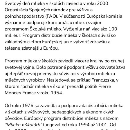
Svetový deň mlieka v školách zaviedla v roku 2000
Organizácia Spojených národov pre výživu a
poľnohospodárstvo (FAO). V súčasnosti Európska komisia
významne podporuje konzumáciu mlieka svojím
programom Školské mlieko. Vyčlenila naň viac ako 100
mil. eur. Program distribúcie mlieka v školách súvisí so
základným cieľom Európskej únie vytvoriť zdravšiu a
telesne zdatnejšiu Európu.
Program mlieka v školách zaviedli viaceré krajiny po druhej
svetovej vojne. Bolo potrebné podporiť výživu obyvateľstva
aj zlepšiť rozvoj priemyslu súvisiaci s výrobou mlieka a
mliečnych výrobkov. Nasledoval sa príklad Francúzska, v
ktorom "pohár mlieka v škole" presadil politik Pierre
Mendes France v roku 1954.
Od roku 1976 sa zaviedla a podporovala distribúcia mlieka
v školách z výživových, pedagogických a ekonomických
dôvodov. Európsky program distribúcie mlieka s názvom
"Mlieko v školách"
fungoval od roku 1994 až 2001. Od