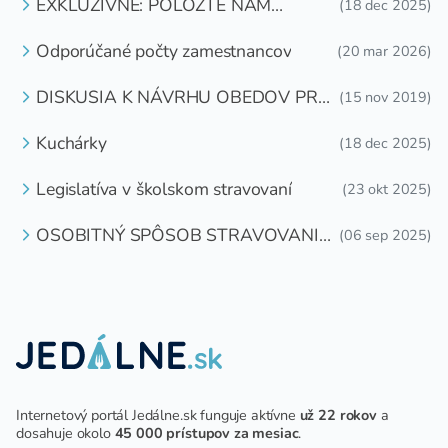
EXKLUZÍVNE: POLOŽTE NÁM
(18 dec 2025)
OTÁZKU
Odporúčané počty zamestnancov
(20 mar 2026)
DISKUSIA K NÁVRHU OBEDOV PRE
(15 nov 2019)
DETI ZDARMA
Kuchárky
(18 dec 2025)
Legislatíva v školskom stravovaní
(23 okt 2025)
OSOBITNÝ SPÔSOB STRAVOVANIA
(06 sep 2025)
DETÍ A ŽIAKOV V ŠKOLSKOM
ZARIADENÍ
Internetový portál Jedálne.sk funguje aktívne
už 22 rokov
a
dosahuje okolo
45 000 prístupov za mesiac
.