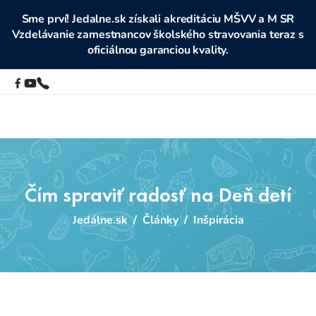
Sme prví! Jedalne.sk získali akreditáciu MŠVV a M SR
Vzdelávanie zamestnancov školského stravovania teraz s
oficiálnou garanciou kvality.
Čím spraviť radosť na Deň detí
Jedálne.sk
/
Články
/
Inšpirácia