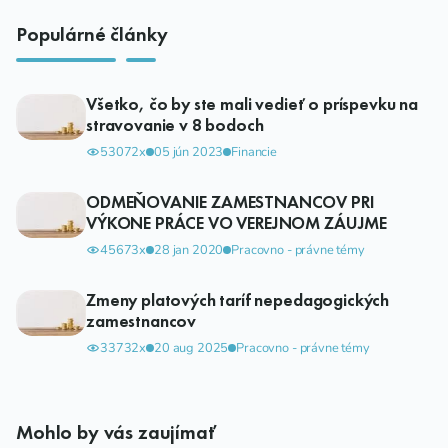
Populárné články
Všetko, čo by ste mali vedieť o príspevku na
stravovanie v 8 bodoch
53072x
05 jún 2023
Financie
ODMEŇOVANIE ZAMESTNANCOV PRI
VÝKONE PRÁCE VO VEREJNOM ZÁUJME
45673x
28 jan 2020
Pracovno - právne témy
Zmeny platových taríf nepedagogických
zamestnancov
33732x
20 aug 2025
Pracovno - právne témy
Mohlo by vás zaujímať