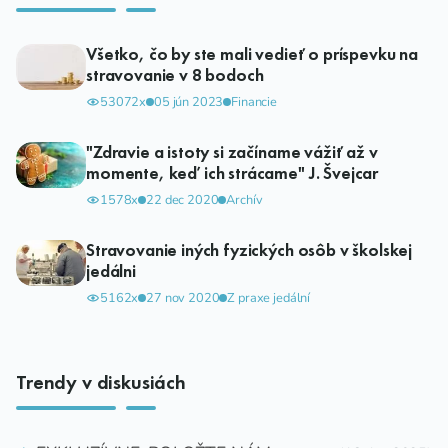
Všetko, čo by ste mali vedieť o príspevku na
stravovanie v 8 bodoch
53072x
05 jún 2023
Financie
"Zdravie a istoty si začíname vážiť až v
momente, keď ich strácame" J. Švejcar
1578x
22 dec 2020
Archív
Stravovanie iných fyzických osôb v školskej
jedálni
5162x
27 nov 2020
Z praxe jedální
Trendy v diskusiách