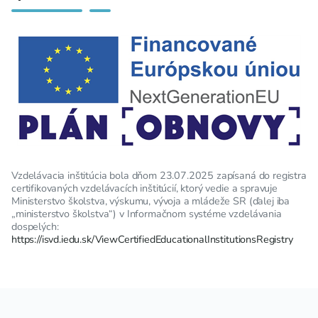
Vzdelávacia inštitúcia bola dňom 23.07.2025 zapísaná do registra
certifikovaných vzdelávacích inštitúcií, ktorý vedie a spravuje
Ministerstvo školstva, výskumu, vývoja a mládeže SR (ďalej iba
„ministerstvo školstva“) v Informačnom systéme vzdelávania
dospelých:
https://isvd.iedu.sk/ViewCertifiedEducationalInstitutionsRegistry