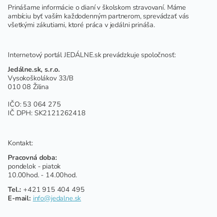
Prinášame informácie o dianí v školskom stravovaní. Máme
ambíciu byť vaším každodenným partnerom, sprevádzať vás
všetkými zákutiami, ktoré práca v jedálni prináša.
Internetový portál JEDÁLNE.sk prevádzkuje spoločnosť:
Jedálne.sk, s.r.o.
Vysokoškolákov 33/B
010 08 Žilina
IČO: 53 064 275
IČ DPH: SK2121262418
Kontakt:
Pracovná doba:
pondelok - piatok
10.00hod. - 14.00hod.
Tel.:
+421 915 404 495
E-mail:
info@jedalne.sk