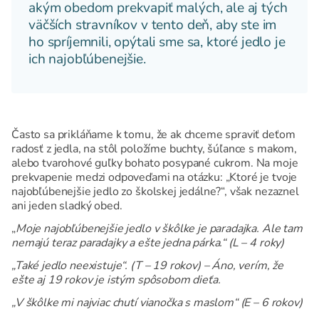
akým obedom prekvapiť malých, ale aj tých
väčších stravníkov v tento deň, aby ste im
ho spríjemnili, opýtali sme sa, ktoré jedlo je
ich najobľúbenejšie.
Často sa prikláňame k tomu, že ak chceme spraviť deťom
radosť z jedla, na stôl položíme buchty, šúľance s makom,
alebo tvarohové guľky bohato posypané cukrom. Na moje
prekvapenie medzi odpoveďami na otázku: „Ktoré je tvoje
najobľúbenejšie jedlo zo školskej jedálne?“, však nezaznel
ani jeden sladký obed.
„
Moje najobľúbenejšie jedlo v škôlke je paradajka. Ale tam
nemajú teraz paradajky a ešte jedna párka.“ (L – 4 roky)
„Také jedlo neexistuje“. (T – 19 rokov) – Áno, verím, že
ešte aj 19 rokov je istým spôsobom dieťa.
„V škôlke mi najviac chutí vianočka s maslom“ (E – 6 rokov)