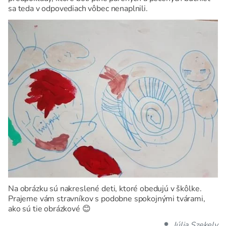
sa teda v odpovediach vôbec nenaplnili.
Na obrázku sú nakreslené deti, ktoré obedujú v škôlke.
Prajeme vám stravníkov s podobne spokojnými tvárami,
ako sú tie obrázkové 😊
Júlia Szekely