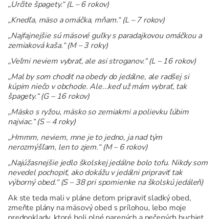
„Určite špagety.“ (L – 6 rokov)
„Knedľa, mäso a omáčka, mňam.“ (L – 7 rokov)
„Najfajnejšie sú mäsové guľky s paradajkovou omáčkou a
zemiaková kaša.“ (M – 3 roky)
„Veľmi neviem vybrať, ale asi stroganov.“ (L – 16 rokov)
„Mal by som chodiť na obedy do jedálne, ale radšej si
kúpim niečo v obchode. Ale...keď už mám vybrať, tak
špagety.“ (G – 16 rokov)
„Mäsko s ryžou, mäsko so zemiakmi a polievku ľúbim
najviac.“ (S – 4 roky)
„Hmmm, neviem, mne je to jedno, ja nad tým
nerozmýšľam, len to zjem.“ (M – 6 rokov)
„Najúžasnejšie jedlo školskej jedálne bolo tofu. Nikdy som
nevedel pochopiť, ako dokážu v jedálni pripraviť tak
výborný obed.“ (S – 38 pri spomienke na školskú jedáleň)
Ak ste teda mali v pláne deťom pripraviť sladký obed,
zmeňte plány na mäsový obed s prílohou, lebo moje
predpoklady, ktoré boli plné parených a pečených buchiet