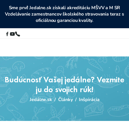
Sme prví! Jedalne.sk získali akreditáciu MŠVV a M SR
Vzdelávanie zamestnancov školského stravovania teraz s
oficiálnou garanciou kvality.
Budúcnosť Vašej jedálne? Vezmite
ju do svojich rúk!
Jedálne.sk
/
Články
/
Inšpirácia