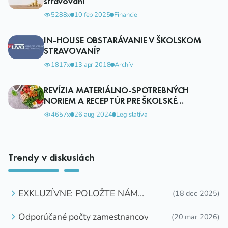
stravovaní
5288x
10 feb 2025
Financie
IN-HOUSE OBSTARÁVANIE V ŠKOLSKOM
STRAVOVANÍ?
1817x
13 apr 2018
Archív
REVÍZIA MATERIÁLNO-SPOTREBNÝCH
NORIEM A RECEPTÚR PRE ŠKOLSKÉ
STRAVOVANIE 2024
4657x
26 aug 2024
Legislatíva
Trendy v diskusiách
EXKLUZÍVNE: POLOŽTE NÁM
(18 dec 2025)
OTÁZKU
Odporúčané počty zamestnancov
(20 mar 2026)