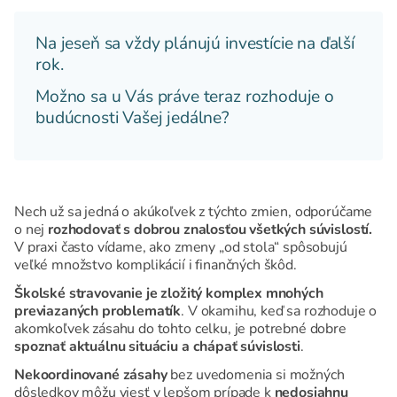
Na jeseň sa vždy plánujú investície na ďalší
rok.
Možno sa u Vás práve teraz rozhoduje o
budúcnosti Vašej jedálne?
Nech už sa jedná o akúkoľvek z týchto zmien, odporúčame
o nej
rozhodovať s dobrou znalosťou všetkých súvislostí.
V praxi často vídame, ako zmeny „od stola“ spôsobujú
veľké množstvo komplikácií i finančných škôd.
Školské stravovanie je zložitý komplex mnohých
previazaných problematík
. V okamihu, keď sa rozhoduje o
akomkoľvek zásahu do tohto celku, je potrebné dobre
spoznať aktuálnu situáciu a chápať súvislosti
.
Nekoordinované zásahy
bez uvedomenia si možných
dôsledkov môžu viesť v lepšom prípade k
nedosiahnu