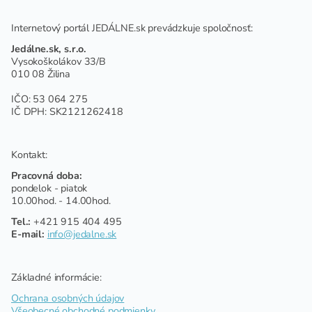
Internetový portál JEDÁLNE.sk prevádzkuje spoločnosť:
Jedálne.sk, s.r.o.
Vysokoškolákov 33/B
010 08 Žilina
IČO: 53 064 275
IČ DPH: SK2121262418
Kontakt:
Pracovná doba:
pondelok - piatok
10.00hod. - 14.00hod.
Tel.:
+421 915 404 495
E-mail:
info@jedalne.sk
Základné informácie:
Ochrana osobných údajov
Všeobecné obchodné podmienky