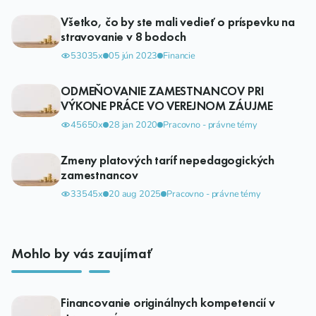
Všetko, čo by ste mali vedieť o príspevku na
stravovanie v 8 bodoch
53035x
05 jún 2023
Financie
ODMEŇOVANIE ZAMESTNANCOV PRI
VÝKONE PRÁCE VO VEREJNOM ZÁUJME
45650x
28 jan 2020
Pracovno - právne témy
Zmeny platových taríf nepedagogických
zamestnancov
33545x
20 aug 2025
Pracovno - právne témy
Mohlo by vás zaujímať
Financovanie originálnych kompetencií v