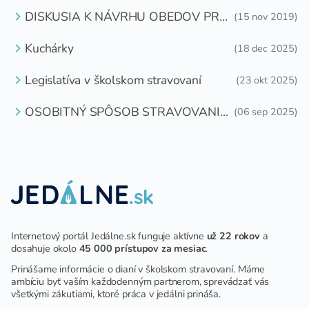
DISKUSIA K NÁVRHU OBEDOV PRE
(15 nov 2019)
DETI ZDARMA
Kuchárky
(18 dec 2025)
Legislatíva v školskom stravovaní
(23 okt 2025)
OSOBITNÝ SPÔSOB STRAVOVANIA
(06 sep 2025)
DETÍ A ŽIAKOV V ŠKOLSKOM
ZARIADENÍ
Internetový portál Jedálne.sk funguje aktívne
už 22 rokov
a
dosahuje okolo
45 000 prístupov za mesiac
.
Prinášame informácie o dianí v školskom stravovaní. Máme
ambíciu byť vaším každodenným partnerom, sprevádzať vás
všetkými zákutiami, ktoré práca v jedálni prináša.