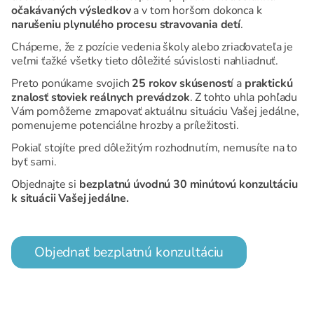
očakávaných výsledkov
a v tom horšom dokonca k
narušeniu plynulého procesu stravovania detí
.
Chápeme, že z pozície vedenia školy alebo zriaďovateľa je
veľmi ťažké všetky tieto dôležité súvislosti nahliadnuť.
Preto ponúkame svojich
25 rokov skúsenost
í a
praktickú
znalosť stoviek reálnych prevádzok
. Z tohto uhla pohľadu
Vám pomôžeme zmapovať aktuálnu situáciu Vašej jedálne,
pomenujeme potenciálne hrozby a príležitosti.
Pokiaľ stojíte pred dôležitým rozhodnutím, nemusíte na to
byť sami.
Objednajte si
bezplatnú úvodnú 30 minútovú konzultáciu
k situácii Vašej jedálne.
Objednať bezplatnú konzultáciu