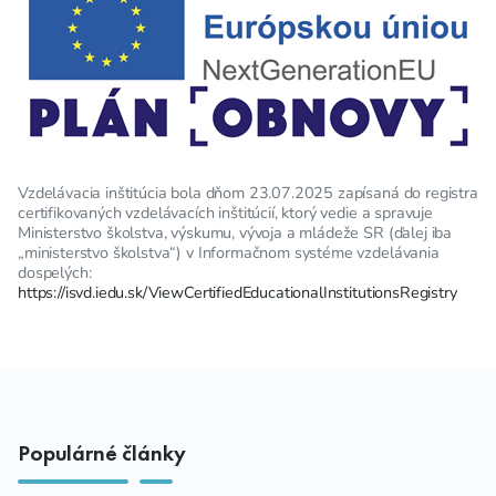
Vzdelávacia inštitúcia bola dňom 23.07.2025 zapísaná do registra
certifikovaných vzdelávacích inštitúcií, ktorý vedie a spravuje
Ministerstvo školstva, výskumu, vývoja a mládeže SR (ďalej iba
„ministerstvo školstva“) v Informačnom systéme vzdelávania
dospelých:
https://isvd.iedu.sk/ViewCertifiedEducationalInstitutionsRegistry
Populárné články