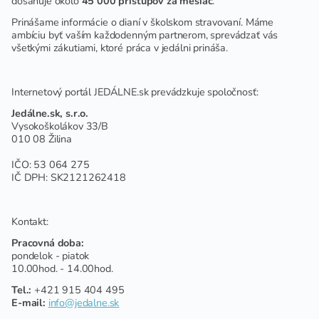
dosahuje okolo
45 000 prístupov za mesiac
.
Prinášame informácie o dianí v školskom stravovaní. Máme
ambíciu byť vaším každodenným partnerom, sprevádzať vás
všetkými zákutiami, ktoré práca v jedálni prináša.
Internetový portál JEDÁLNE.sk prevádzkuje spoločnosť:
Jedálne.sk, s.r.o.
Vysokoškolákov 33/B
010 08 Žilina
IČO: 53 064 275
IČ DPH: SK2121262418
Kontakt:
Pracovná doba:
pondelok - piatok
10.00hod. - 14.00hod.
Tel.:
+421 915 404 495
E-mail:
info@jedalne.sk