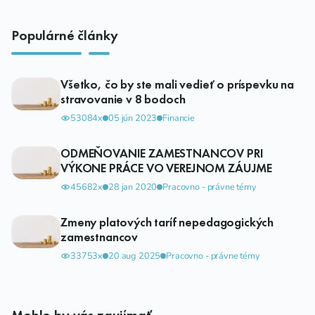
Populárné články
Všetko, čo by ste mali vedieť o príspevku na
stravovanie v 8 bodoch
53084x
05 jún 2023
Financie
ODMEŇOVANIE ZAMESTNANCOV PRI
VÝKONE PRÁCE VO VEREJNOM ZÁUJME
45682x
28 jan 2020
Pracovno - právne témy
Zmeny platových taríf nepedagogických
zamestnancov
33753x
20 aug 2025
Pracovno - právne témy
Mohlo by vás zaujímať