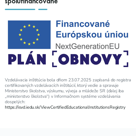
spolufinancované
Vzdelávacia inštitúcia bola dňom 23.07.2025 zapísaná do registra
certifikovaných vzdelávacích inštitúcií, ktorý vedie a spravuje
Ministerstvo školstva, výskumu, vývoja a mládeže SR (ďalej iba
„ministerstvo školstva“) v Informačnom systéme vzdelávania
dospelých:
https://isvd.iedu.sk/ViewCertifiedEducationalInstitutionsRegistry