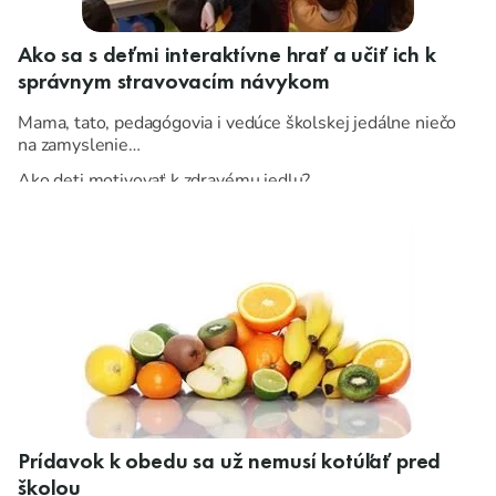
Ako sa s deťmi interaktívne hrať a učiť ich k
správnym stravovacím návykom
Mama, tato, pedagógovia i vedúce školskej jedálne niečo
na zamyslenie…
Ako deti motivovať k zdravému jedlu?
Prídavok k obedu sa už nemusí kotúľať pred
školou