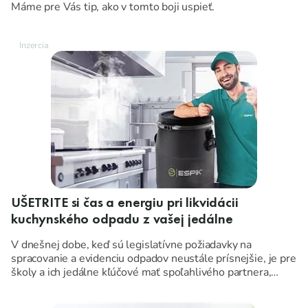
Máme pre Vás tip, ako v tomto boji uspieť.
UŠETRITE si čas a energiu pri likvidácii
kuchynského odpadu z vašej jedálne
V dnešnej dobe, keď sú legislatívne požiadavky na
spracovanie a evidenciu odpadov neustále prísnejšie, je pre
školy a ich jedálne kľúčové mať spoľahlivého partnera,
ktorý dokáže uľahčiť a vyriešiť celý proces nakladania s
biologicky rozložiteľným odpadom z kuchýň školských