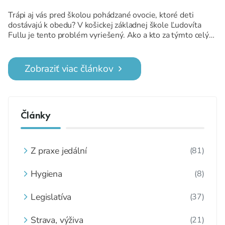
Trápi aj vás pred školou pohádzané ovocie, ktoré deti
dostávajú k obedu? V košickej základnej škole Ľudovíta
Fullu je tento problém vyriešený. Ako a kto za týmto celým
stojí sa dozviete v nasledujúcich riadkoch. Poďte sa pozrieť
na to, čo je to FoodBox, ako to vyzerá, keď žiaci, učitelia a
jedáleň spolupracujú a pokojne sa aj inšpirujte.
Zobraziť viac článkov
Články
Z praxe jedální
(81)
Hygiena
(8)
Legislatíva
(37)
Strava, výživa
(21)