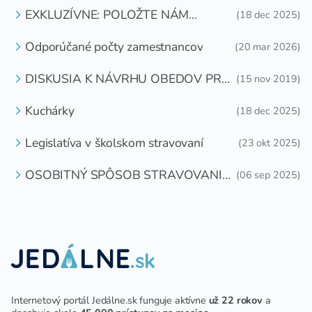
EXKLUZÍVNE: POLOŽTE NÁM
(18 dec 2025)
OTÁZKU
Odporúčané počty zamestnancov
(20 mar 2026)
DISKUSIA K NÁVRHU OBEDOV PRE
(15 nov 2019)
DETI ZDARMA
Kuchárky
(18 dec 2025)
Legislatíva v školskom stravovaní
(23 okt 2025)
OSOBITNÝ SPÔSOB STRAVOVANIA
(06 sep 2025)
DETÍ A ŽIAKOV V ŠKOLSKOM
ZARIADENÍ
Internetový portál Jedálne.sk funguje aktívne
už 22 rokov
a