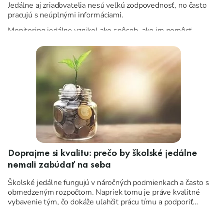
Jedálne aj zriaďovatelia nesú veľkú zodpovednosť, no často
pracujú s neúplnými informáciami.
Monitoring jedálne vznikol ako spôsob, ako im pomôcť
vidieť súvislosti, ktorým sa v každodennom zhone nedá
venovať pozornosť.
Doprajme si kvalitu: prečo by školské jedálne
nemali zabúdať na seba
Školské jedálne fungujú v náročných podmienkach a často s
obmedzeným rozpočtom. Napriek tomu je práve kvalitné
vybavenie tým, čo dokáže uľahčiť prácu tímu a podporiť
plynulý chod celej prevádzky.