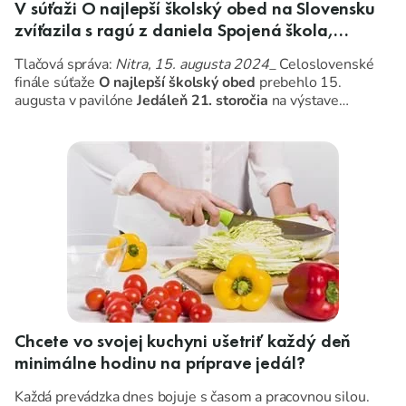
V súťaži O najlepší školský obed na Slovensku
zvíťazila s ragú z daniela Spojená škola,
Špeciálna základná škola s materskou školou,
Tlačová správa:
Nitra, 15. augusta 2024_
Celoslovenské
Praktická škola Trnava
finále súťaže
O najlepší školský obed
prebehlo 15.
augusta v pavilóne
Jedáleň 21. storočia
na výstave
Agrokomplex 2024 v Nitre
.
Deväť finálových tímov zložených zo zamestnancov
školských jedální pripravovalo po celý deň pred zrakmi
poroty aj návštevníkov svoje menu zamerané na zdravý
životný štýl. Prvým miestom porota ocenila
šošovicovú
mliečnu polievku so zemiakmi, ragú z daniela s
brusnicovou omáčkou a knedľu kysnutú s celozrnnou
múkou
tímu jedálne
Spojenej školy, Špeciálnej základnej
školy s materskou školou, Praktickej školy Trnava,
Čajkovského 50.
Chcete vo svojej kuchyni ušetriť každý deň
minimálne hodinu na príprave jedál?
Každá prevádzka dnes bojuje s časom a pracovnou silou.