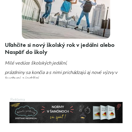
Uľahčite si nový školský rok v jedálni alebo
Naspäť do školy
Milé vedúce školských jedální,
prázdniny sa končia a s nimi prichádzajú aj nové výzvy v
kuchyni a jedálni.
Vieme, že začiatok školského roka je vždy náročný – viac
práce, väčší tlak a očakávania od vedenia, rodičov aj
samotných stravníkov.
A presne s tým Vám vieme pomôcť.