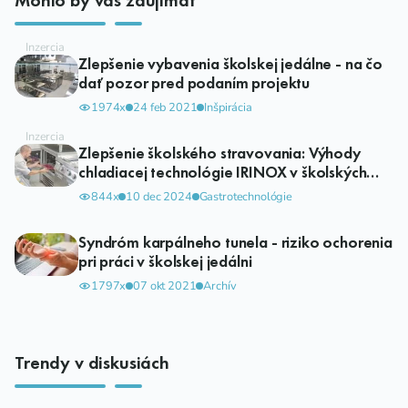
Zlepšenie vybavenia školskej jedálne - na čo
dať pozor pred podaním projektu
1974x
24 feb 2021
Inšpirácia
Zlepšenie školského stravovania: Výhody
chladiacej technológie IRINOX v školských
kuchyniach
844x
10 dec 2024
Gastrotechnológie
Syndróm karpálneho tunela - riziko ochorenia
pri práci v školskej jedálni
1797x
07 okt 2021
Archív
Trendy v diskusiách