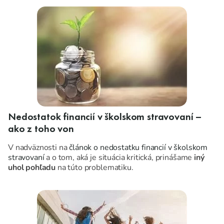
Nedostatok financií v školskom stravovaní –
ako z toho von
V nadväznosti na
článok o nedostatku financií v školskom
stravovaní
a o tom, aká je situácia kritická, prinášame
iný
uhol pohľadu
na túto problematiku.