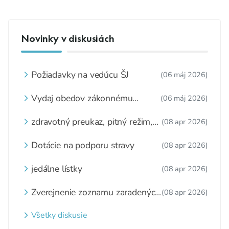
Novinky v diskusiách
Požiadavky na vedúcu ŠJ
(06 máj 2026)
Vydaj obedov zákonnému
(06 máj 2026)
zástupcovi
zdravotný preukaz, pitný režim,
(08 apr 2026)
zážitkové varenie
Dotácie na podporu stravy
(08 apr 2026)
jedálne lístky
(08 apr 2026)
Zverejnenie zoznamu zaradených
(08 apr 2026)
detí a nezaradených detí na
webovom sídle
Všetky diskusie