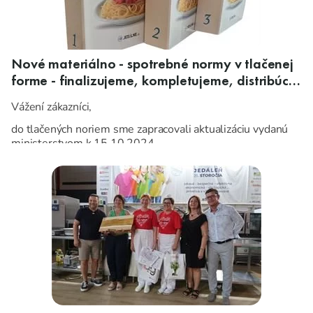
Nové materiálno - spotrebné normy v tlačenej
forme - finalizujeme, kompletujeme, distribúcia
už čoskoro.
Vážení zákazníci,
do tlačených noriem sme zapracovali aktualizáciu vydanú
ministerstvom k 15.10.2024.
Teraz všetko finalizujeme, kompletujeme, distribúcia už
čoskoro.
A ak ste si normy ešte neobjednali, už nečakajte, niektoré
varianty budú
onedlho
vypredané.