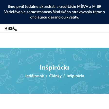
Sme prví! Jedalne.sk získali akreditáciu MŠVV a M SR
Vzdelávanie zamestnancov školského stravovania teraz s
oficiálnou garanciou kvality.
Inšpirácia
Jedálne.sk
/
Články
/
Inšpirácia