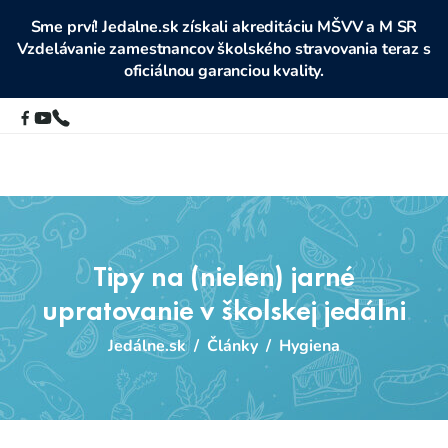
Sme prví! Jedalne.sk získali akreditáciu MŠVV a M SR
Vzdelávanie zamestnancov školského stravovania teraz s
oficiálnou garanciou kvality.
Tipy na (nielen) jarné
upratovanie v školskej jedálni
Jedálne.sk
/
Články
/
Hygiena