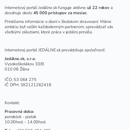
Internetový portál Jedálne.sk funguje aktívne
už 22 rokov
a
dosahuje okolo
45 000 prístupov za mesiac
.
Prinášame informácie o dianí v školskom stravovaní. Máme
ambíciu byť vaším každodenným partnerom, sprevádzať vás
všetkými zákutiami, ktoré práca v jedálni prináša.
Internetový portál JEDÁLNE.sk prevádzkuje spoločnosť:
Jedálne.sk, s.r.o.
Vysokoškolákov 33/B
010 08 Žilina
IČO: 53 064 275
IČ DPH: SK2121262418
Kontakt:
Pracovná doba:
pondelok - piatok
10.00hod. - 14.00hod.