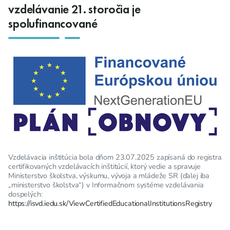
vzdelávanie 21. storočia je
spolufinancované
Vzdelávacia inštitúcia bola dňom 23.07.2025 zapísaná do registra
certifikovaných vzdelávacích inštitúcií, ktorý vedie a spravuje
Ministerstvo školstva, výskumu, vývoja a mládeže SR (ďalej iba
„ministerstvo školstva“) v Informačnom systéme vzdelávania
dospelých:
https://isvd.iedu.sk/ViewCertifiedEducationalInstitutionsRegistry