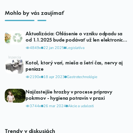
Mohlo by vás zaujímať
Aktualizácia: Ohlásenie o vzniku odpadu sa
od 1.1.2025 bude podávať už len elektronicky
v ISOH
4849x
22 jan 2025
Legislatíva
Kotol, ktorý varí, mieša a šetrí čas, nervy aj
peniaze
2190x
18 apr 2023
Gastrotechnológie
Najčastejšie hrozby v procese prípravy
pokrmov - hygiena potravín v praxi
3744x
26 mar 2024
Akcie a udalosti
Trendy v diskusiách