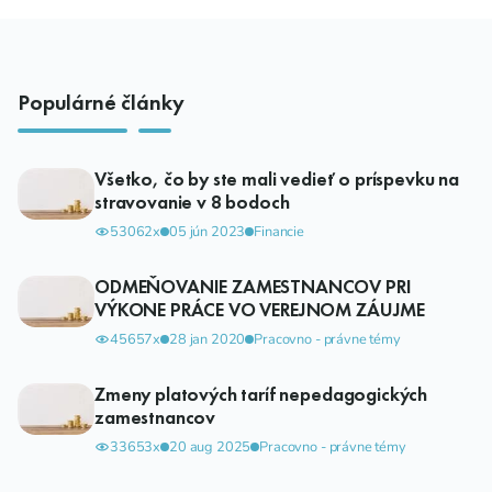
Populárné články
Všetko, čo by ste mali vedieť o príspevku na
stravovanie v 8 bodoch
53062x
05 jún 2023
Financie
ODMEŇOVANIE ZAMESTNANCOV PRI
VÝKONE PRÁCE VO VEREJNOM ZÁUJME
45657x
28 jan 2020
Pracovno - právne témy
Zmeny platových taríf nepedagogických
zamestnancov
33653x
20 aug 2025
Pracovno - právne témy