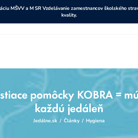
ditáciu MŠVV a M SR Vzdelávanie zamestnancov školského stravo
kvality.
čistiace pomôcky KOBRA = múd
každú jedáleň
Jedálne.sk
/
Články
/
Hygiena