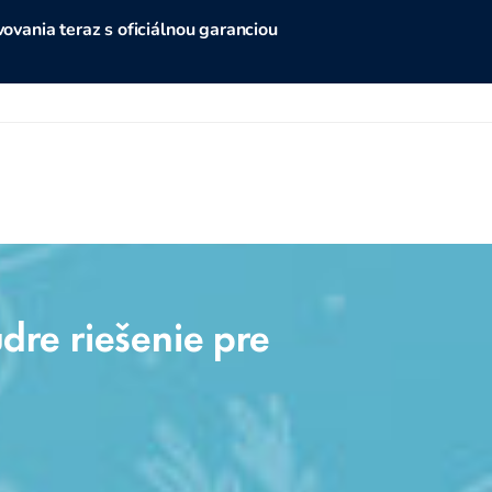
vania teraz s oficiálnou garanciou
re riešenie pre