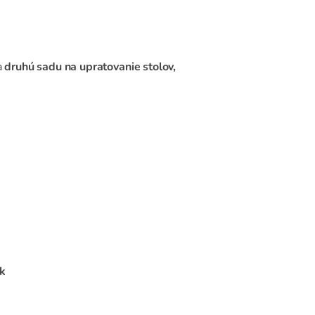
a
druhú sadu na upratovanie stolov,
k