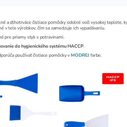
é a dlhotrváce čistiace pomôcky odolné voči vysokej teplote, k
é v tele výrobkov, čím sa zamedzuje ich vypadávaniu.
né pre priamy styk s potravinami.
covanie do hygienického systému HACCP
.
porúča používať čistiace pomôcky v
MODREJ
farbe.