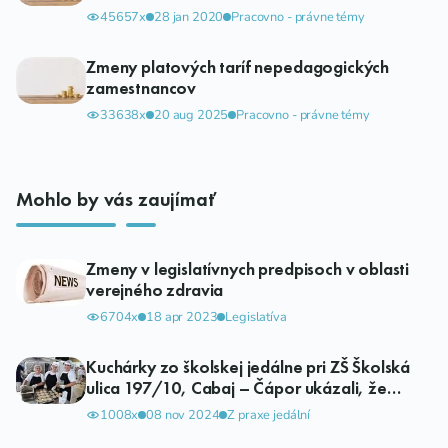
45657x
28 jan 2020
Pracovno - právne témy
Zmeny platových taríf nepedagogických
zamestnancov
33638x
20 aug 2025
Pracovno - právne témy
Mohlo by vás zaujímať
Zmeny v legislatívnych predpisoch v oblasti
verejného zdravia
6704x
18 apr 2023
Legislatíva
Kuchárky zo školskej jedálne pri ZŠ Školská
ulica 197/10, Cabaj – Čápor ukázali, že
chodia do práce radi
1008x
08 nov 2024
Z praxe jedální