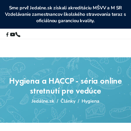
Sme prví! Jedalne.sk získali akreditáciu MŠVV a M SR
Vzdelávanie zamestnancov školského stravovania teraz s
oficiálnou garanciou kvality.
Hygiena a HACCP - séria online
stretnutí pre vedúce
Jedálne.sk
/
Články
/
Hygiena