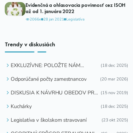
Evidenčná a ohlasovacia povinnosť cez ISOH
až od 1. januára 2022
2066x
28 jan 2021
Legislatíva
Trendy v diskusiách
EXKLUZÍVNE: POLOŽTE NÁM
(18 dec 2025)
OTÁZKU
Odporúčané počty zamestnancov
(20 mar 2026)
DISKUSIA K NÁVRHU OBEDOV PRE
(15 nov 2019)
DETI ZDARMA
Kuchárky
(18 dec 2025)
Legislatíva v školskom stravovaní
(23 okt 2025)