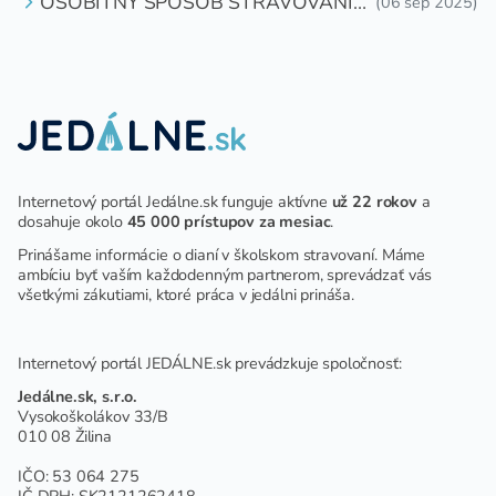
OSOBITNÝ SPÔSOB STRAVOVANIA
(06 sep 2025)
DETÍ A ŽIAKOV V ŠKOLSKOM
ZARIADENÍ
Internetový portál Jedálne.sk funguje aktívne
už 22 rokov
a
dosahuje okolo
45 000 prístupov za mesiac
.
Prinášame informácie o dianí v školskom stravovaní. Máme
ambíciu byť vaším každodenným partnerom, sprevádzať vás
všetkými zákutiami, ktoré práca v jedálni prináša.
Internetový portál JEDÁLNE.sk prevádzkuje spoločnosť:
Jedálne.sk, s.r.o.
Vysokoškolákov 33/B
010 08 Žilina
IČO: 53 064 275