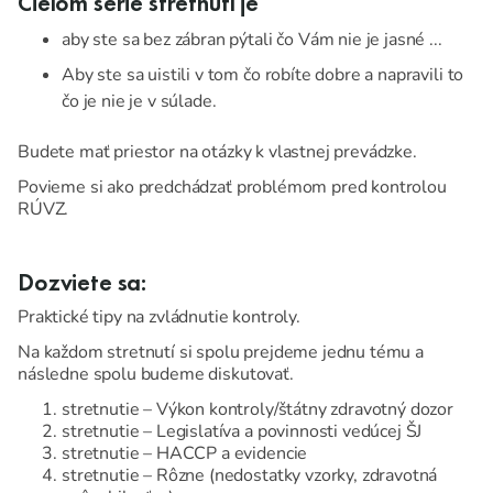
Cieľom série stretnutí je
aby ste sa bez zábran pýtali čo Vám nie je jasné ...
Aby ste sa uistili v tom čo robíte dobre a napravili to
čo je nie je v súlade.
Budete mať priestor na otázky k vlastnej prevádzke.
Povieme si ako predchádzať problémom pred kontrolou
RÚVZ.
Dozviete sa:
Praktické tipy na zvládnutie kontroly.
Na každom stretnutí si spolu prejdeme jednu tému a
následne spolu budeme diskutovať.
stretnutie – Výkon kontroly/štátny zdravotný dozor
stretnutie – Legislatíva a povinnosti vedúcej ŠJ
stretnutie – HACCP a evidencie
stretnutie – Rôzne (nedostatky vzorky, zdravotná