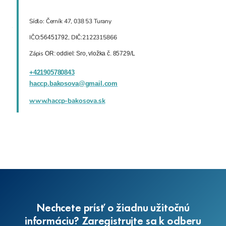
Sídlo: Černík 47, 038 53 Turany
IČO:
, DIČ:2122315866
56451792
Zápis
OR: oddiel: Sro, vložka č. 85729/L
+421905780843
haccp
.bakosova@gmail.com
www.haccp-bakosova.sk
Nechcete prísť o žiadnu užitočnú
informáciu? Zaregistrujte sa k odberu