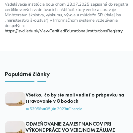
Vzdelávacia inštitúcia bola dňom 23.07.2025 zapísaná do registra
certifikovaných vzdelávacích inštitúcií, ktorý vedie a spravuje
Ministerstvo školstva, výskumu, vývoja a mládeže SR (ďalej iba
„ministerstvo školstva“) v Informačnom systéme vzdelávania
dospelých:
https://isvd.iedu.sk/ViewCertifiedEducationalInstitutionsRegistry
Populárné články
Všetko, čo by ste mali vedieť o príspevku na
stravovanie v 8 bodoch
53056x
05 jún 2023
Financie
ODMEŇOVANIE ZAMESTNANCOV PRI
VÝKONE PRÁCE VO VEREJNOM ZÁUJME