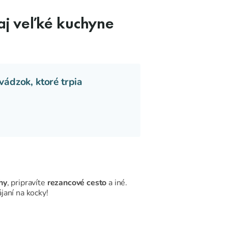
j veľké kuchyne
ádzok, ktoré trpia
hy
, pripravíte
rezancové cesto
a iné.
janí na kocky!