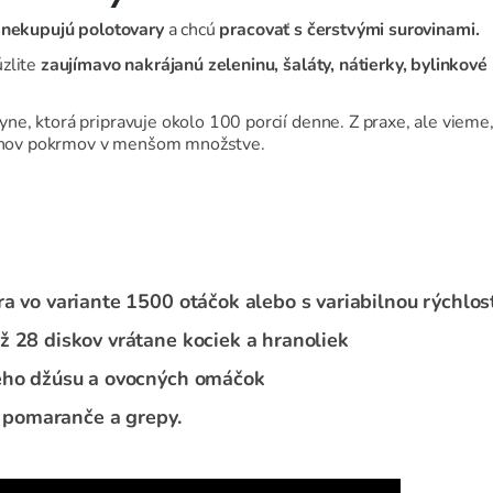
é
nekupujú polotovary
a chcú
pracovať s čerstvými surovinami.
úzlite
zaujímavo nakrájanú zeleninu, šaláty, nátierky, bylinkové
, ktorá pripravuje okolo 100 porcií denne. Z praxe, ale vieme, 
druhov pokrmov v menšom množstve.
ra vo variante 1500 otáčok alebo s variabilnou rýchlo
ž 28 diskov vrátane kociek a hranoliek
vého džúsu a ovocných omáčok
y, pomaranče a grepy.