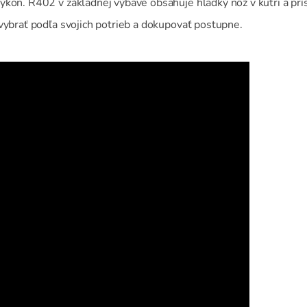
kon. R402 v základnej výbave obsahuje hladký nôž v kutri a prís
vybrať podľa svojich potrieb a dokupovať postupne.