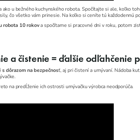
 ako u bežného kuchynského robota. Spočítajte si ale, koľko toho
ily, čo všetko vám prinesie. Na koľko si ceníte tú každodennú 
u robota 10 rokov
a spočítame si pracovné dni v roku, potom zi
a čistenie = ďalšie odľahčenie p
té
s dôrazom na bezpečnos
ť, aj pri čistení a umývaní. Nádoba kut
ývačke.
reto na predĺženie ich ostrosti umývačku výrobca neodporúča.