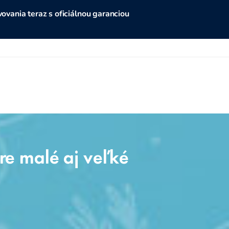
vania teraz s oficiálnou garanciou
e malé aj veľké