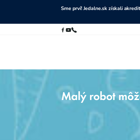
Sme prví! Jedalne.sk získali akre
Malý robot môž