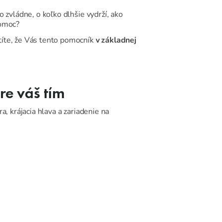
 zvládne, o koľko dlhšie vydrží, ako
pomoc?
stíte, že Vás tento pomocník
v základnej
re váš tím
ra, krájacia hlava a zariadenie na