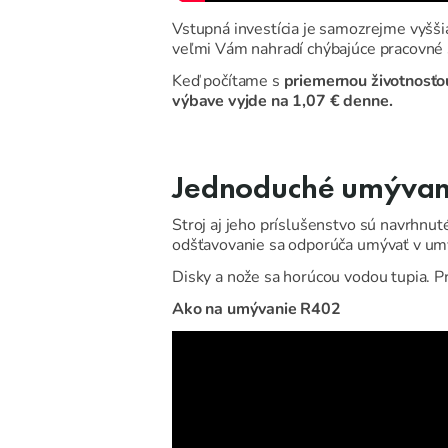
Vstupná investícia je samozrejme vyššia
veľmi Vám nahradí chýbajúce pracovné s
Keď počítame s
priemernou životnosťo
výbave vyjde na 1,07 € denne.
Jednoduché umývanie 
Stroj aj jeho príslušenstvo sú navrhnu
odšťavovanie sa odporúča umývať v um
Disky a nože sa horúcou vodou tupia. P
Ako na umývanie R402