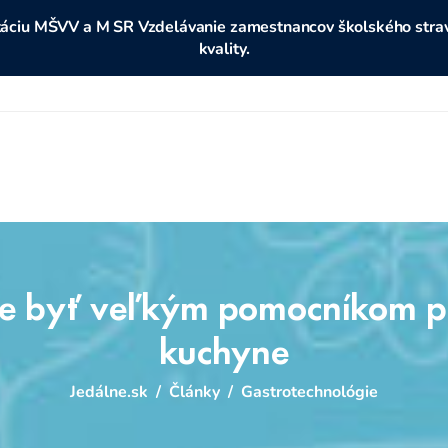
ditáciu MŠVV a M SR Vzdelávanie zamestnancov školského stravo
kvality.
e byť veľkým pomocníkom pr
kuchyne
Jedálne.sk
/
Články
/
Gastrotechnológie