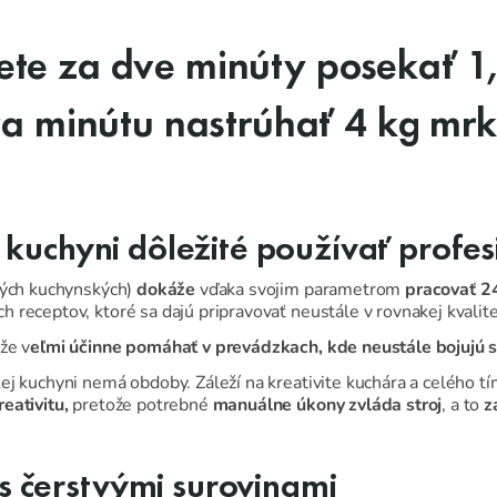
ete za dve minúty posekať 1
za minútu nastrúhať 4 kg mrk
ej kuchyni dôležité používať profe
ných kuchynských)
dokáže
vďaka svojim parametrom
pracovať 2
 receptov, ktoré sa dajú pripravovať neustále v rovnakej kvalite
že v
eľmi účinne pomáhať v prevádzkach, kde neustále bojujú 
j kuchyni nemá obdoby. Záleží na kreativite kuchára a celého tím
reativitu,
pretože potrebné
manuálne úkony zvláda stroj
, a to
z
s čerstvými surovinami