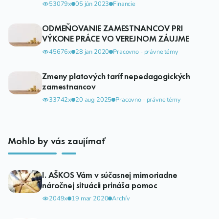
53079x
05 jún 2023
Financie
ODMEŇOVANIE ZAMESTNANCOV PRI
VÝKONE PRÁCE VO VEREJNOM ZÁUJME
45676x
28 jan 2020
Pracovno - právne témy
Zmeny platových taríf nepedagogických
zamestnancov
33742x
20 aug 2025
Pracovno - právne témy
Mohlo by vás zaujímať
I. AŠKOS Vám v súčasnej mimoriadne
náročnej situácii prináša pomoc
2049x
19 mar 2020
Archív