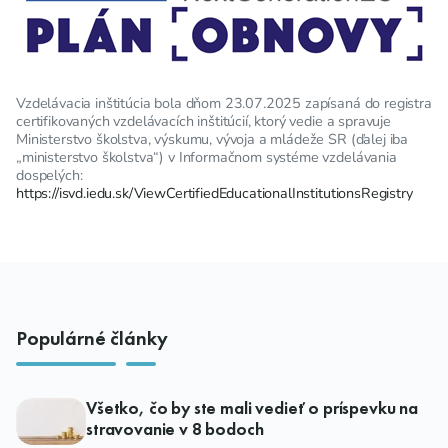
Vzdelávacia inštitúcia bola dňom 23.07.2025 zapísaná do registra
certifikovaných vzdelávacích inštitúcií, ktorý vedie a spravuje
Ministerstvo školstva, výskumu, vývoja a mládeže SR (ďalej iba
„ministerstvo školstva“) v Informačnom systéme vzdelávania
dospelých:
https://isvd.iedu.sk/ViewCertifiedEducationalInstitutionsRegistry
Populárné články
Všetko, čo by ste mali vedieť o príspevku na
stravovanie v 8 bodoch