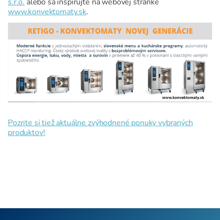
s.r.o.
alebo sa inšpirujte na webovej stránke
www.konvektomaty.sk
.
Pozrite si tiež aktuálne zvýhodnené ponuky vybraných
produktov!