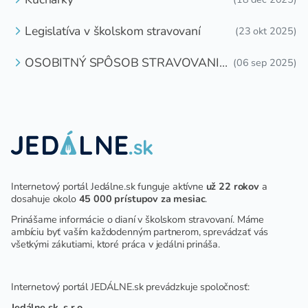
Legislatíva v školskom stravovaní
(23 okt 2025)
OSOBITNÝ SPÔSOB STRAVOVANIA
(06 sep 2025)
DETÍ A ŽIAKOV V ŠKOLSKOM
ZARIADENÍ
Internetový portál Jedálne.sk funguje aktívne
už 22 rokov
a
dosahuje okolo
45 000 prístupov za mesiac
.
Prinášame informácie o dianí v školskom stravovaní. Máme
ambíciu byť vaším každodenným partnerom, sprevádzať vás
všetkými zákutiami, ktoré práca v jedálni prináša.
Internetový portál JEDÁLNE.sk prevádzkuje spoločnosť:
Jedálne.sk, s.r.o.