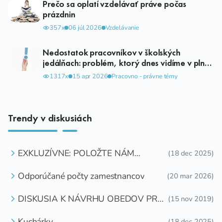
Prečo sa oplatí vzdelávať práve počas
prázdnin
357x
06 júl 2026
Vzdelávanie
Nedostatok pracovníkov v školských
jedálňach: problém, ktorý dnes vidíme v plnej
miere
1317x
15 apr 2026
Pracovno - právne témy
Trendy v diskusiách
EXKLUZÍVNE: POLOŽTE NÁM
(18 dec 2025)
OTÁZKU
Odporúčané počty zamestnancov
(20 mar 2026)
DISKUSIA K NÁVRHU OBEDOV PRE
(15 nov 2019)
DETI ZDARMA
Kuchárky
(18 dec 2025)