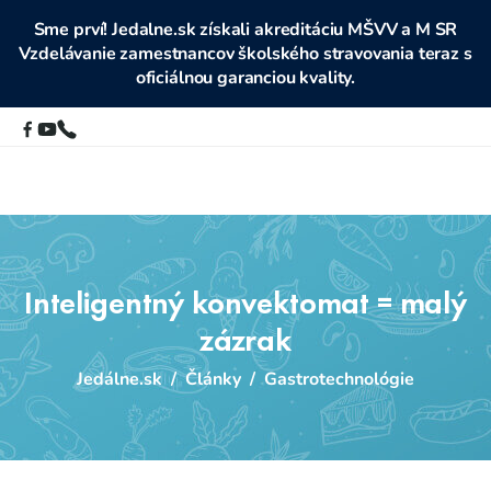
Sme prví! Jedalne.sk získali akreditáciu MŠVV a M SR
Vzdelávanie zamestnancov školského stravovania teraz s
oficiálnou garanciou kvality.
Inteligentný konvektomat = malý
zázrak
Jedálne.sk
/
Články
/
Gastrotechnológie