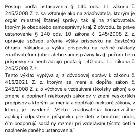
Postup podľa ustanovenia § 140 ods. 11 zákona č.
245/2008 Z. z. sa vzťahuje ako na zriaďovateľa, ktorým je
orgán miestnej štátnej správy, tak aj na zriaďovateľa,
ktorým je obec alebo samosprávny kraj. Z dôvodu, že práve
ustanovenie § 140 ods. 10 zákona č. 245/2008 Z. z.
upravuje spôsob určenia výšky príspevku na čiastočnú
úhradu nákladov a výšku príspevku na režijné náklady
zriaďovateľom (obec alebo samosprávny kraj), pričom tieto
príspevky sa neuhrádzajú podľa § 140 ods. 11 zákona č.
245/2008 Z. z.
Tento výklad vyplýva aj z dôvodovej správy k zákonu č.
415/2021 Z. z. ktorým sa mení a dopĺňa zákon č.
245/2008 Z. z. o výchove a vzdelávaní (školský zákon) a o
zmene a doplnení niektorých zákonov v znení neskorších
predpisov a ktorým sa menia a dopĺňajú niektoré zákony, v
ktorej je uvedené „Všetci zriaďovatelia konsenzuálne
aplikujú odpustenie príspevku pre deti v hmotnej núdzi,
čím podporujú sociálny rozmer pri vzdelávaní týchto detí a
naplnenie daného ustanovenia.“.