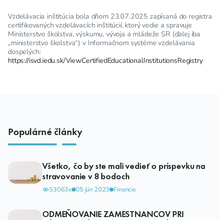
Vzdelávacia inštitúcia bola dňom 23.07.2025 zapísaná do registra
certifikovaných vzdelávacích inštitúcií, ktorý vedie a spravuje
Ministerstvo školstva, výskumu, vývoja a mládeže SR (ďalej iba
„ministerstvo školstva“) v Informačnom systéme vzdelávania
dospelých:
https://isvd.iedu.sk/ViewCertifiedEducationalInstitutionsRegistry
Populárné články
Všetko, čo by ste mali vedieť o príspevku na
stravovanie v 8 bodoch
53063x
05 jún 2023
Financie
ODMEŇOVANIE ZAMESTNANCOV PRI