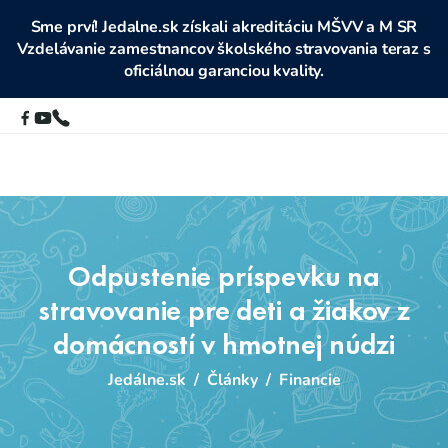
Sme prví! Jedalne.sk získali akreditáciu MŠVV a M SR
Vzdelávanie zamestnancov školského stravovania teraz s
oficiálnou garanciou kvality.
Odpustenie príspevku na
stravovanie pre deti a žiakov z
domácností v hmotnej núdzi
Jedálne.sk
/
Články
/
Financie