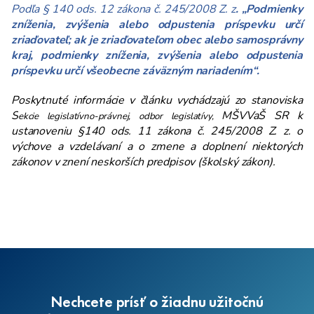
Podľa § 140 ods. 12 zákona č. 245/2008 Z. z
. „Podmienky
zníženia, zvýšenia alebo odpustenia príspevku určí
zriaďovateľ; ak je zriaďovateľom obec alebo samosprávny
kraj, podmienky zníženia, zvýšenia alebo odpustenia
príspevku určí všeobecne záväzným nariadením“.
Poskytnuté informácie v článku vychádzajú zo stanoviska
S
MŠVVaŠ SR k
ekcie legislatívno-právnej, odbor legislatívy,
ustanoveniu §140 ods. 11 zákona č. 245/2008 Z. z. o
výchove a vzdelávaní a o zmene a doplnení niektorých
zákonov v znení neskorších predpisov (školský zákon).
Nechcete prísť o žiadnu užitočnú