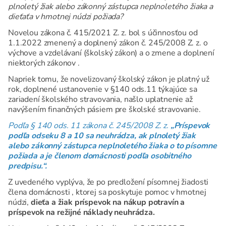
plnoletý žiak alebo zákonný zástupca neplnoletého žiaka a
dieťaťa v hmotnej núdzi požiada?
Novelou zákona č. 415/2021 Z. z. bol s účinnosťou od
1.1.2022 zmenený a doplnený zákon č. 245/2008 Z. z. o
výchove a vzdelávaní (školský zákon) a o zmene a doplnení
niektorých zákonov .
Napriek tomu, že novelizovaný školský zákon je platný už
rok, doplnené ustanovenie v §140 ods.11 týkajúce sa
zariadení školského stravovania, našlo uplatnenie až
navýšením finančných pásiem pre školské stravovanie.
Podľa § 140 ods. 11 zákona č. 245/2008 Z. z.
„Príspevok
podľa odseku 8 a 10 sa neuhrádza, ak plnoletý žiak
alebo zákonný zástupca neplnoletého žiaka o to písomne
požiada a je členom domácnosti podľa osobitného
predpisu.“.
Z uvedeného vyplýva, že po predložení písomnej žiadosti
člena domácnosti , ktorej sa poskytuje pomoc v hmotnej
núdzi,
dieťa a žiak príspevok na nákup potravín a
príspevok na režijné náklady neuhrádza.