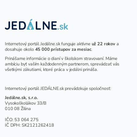
ZARIADENÍ
Internetový portál Jedálne.sk funguje aktívne
už 22 rokov
a
dosahuje okolo
45 000 prístupov za mesiac
.
Prinášame informácie o dianí v školskom stravovaní. Máme
ambíciu byť vaším každodenným partnerom, sprevádzať vás
všetkými zákutiami, ktoré práca v jedálni prináša.
Internetový portál JEDÁLNE.sk prevádzkuje spoločnosť:
Jedálne.sk, s.r.o.
Vysokoškolákov 33/B
010 08 Žilina
IČO: 53 064 275
IČ DPH: SK2121262418