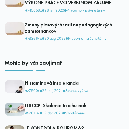
VÝKONE PRÁCE VO VEREJNOM ZÁUJME
45658x
28 jan 2020
Pracovno - právne témy
Zmeny platových taríf nepedagogických
zamestnancov
33664x
20 aug 2025
Pracovno - právne témy
Mohlo by vás zaujímať
Histamínová intolerancia
7500x
25 máj 2021
Strava, výživa
HACCP: Školenie trochu inak
2013x
12 dec 2023
Vzdelávanie
JE KONTROLA POHROMA?