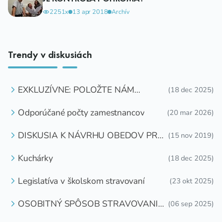
2251x
13 apr 2018
Archív
Trendy v diskusiách
EXKLUZÍVNE: POLOŽTE NÁM
(18 dec 2025)
OTÁZKU
Odporúčané počty zamestnancov
(20 mar 2026)
DISKUSIA K NÁVRHU OBEDOV PRE
(15 nov 2019)
DETI ZDARMA
Kuchárky
(18 dec 2025)
Legislatíva v školskom stravovaní
(23 okt 2025)
OSOBITNÝ SPÔSOB STRAVOVANIA
(06 sep 2025)
DETÍ A ŽIAKOV V ŠKOLSKOM