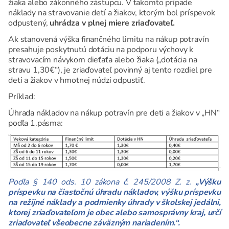
žiaka alebo zákonného zástupcu. V takomto prípade
náklady na stravovanie detí a žiakov, ktorým bol príspevok
odpustený,
uhrádza v plnej miere zriaďovateľ.
Ak stanovená výška finančného limitu na nákup potravín
presahuje poskytnutú dotáciu na podporu výchovy k
stravovacím návykom dieťaťa alebo žiaka („dotácia na
stravu 1,30€“), je zriaďovateľ povinný aj tento rozdiel pre
deti a žiakov v hmotnej núdzi odpustiť.
Príklad:
Úhrada nákladov na nákup potravín pre deti a žiakov v „HN“
podľa 1.pásma:
Podľa § 140 ods. 10 zákona č. 245/2008 Z. z.
„Výšku
príspevku na čiastočnú úhradu nákladov, výšku príspevku
na režijné náklady a podmienky úhrady v školskej jedálni,
ktorej zriaďovateľom je obec alebo samosprávny kraj, určí
zriaďovateľ všeobecne záväzným nariadením.“.