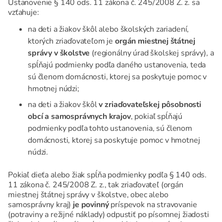
Ustanovenie § 140 ods. 11 zákona č. 245/2008 Z. z. sa
vzťahuje:
na deti a žiakov škôl alebo školských zariadení,
ktorých zriaďovateľom je
orgán miestnej štátnej
správy
v školstve
(regionálny úrad školskej správy), a
spĺňajú podmienky podľa daného ustanovenia, teda
sú členom domácnosti, ktorej sa poskytuje pomoc v
hmotnej núdzi;
na deti a žiakov škôl
v zriaďovateľskej pôsobnosti
obcí a samosprávnych krajov
, pokiaľ spĺňajú
podmienky podľa tohto ustanovenia, sú členom
domácnosti, ktorej sa poskytuje pomoc v hmotnej
núdzi.
Pokiaľ dieťa alebo žiak spĺňa podmienky podľa § 140 ods.
11 zákona č. 245/2008 Z. z., tak zriaďovateľ (orgán
miestnej štátnej správy v školstve, obec alebo
samosprávny kraj)
je povinný
príspevok na stravovanie
(potraviny a režijné náklady) odpustiť po písomnej žiadosti