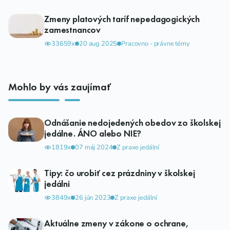
Zmeny platových taríf nepedagogických
zamestnancov
33659x
20 aug 2025
Pracovno - právne témy
Mohlo by vás zaujímať
Odnášanie nedojedených obedov zo školskej
jedálne. ÁNO alebo NIE?
1819x
07 máj 2024
Z praxe jedální
Tipy: čo urobiť cez prázdniny v školskej
jedálni
3849x
26 jún 2023
Z praxe jedální
Aktuálne zmeny v zákone o ochrane,