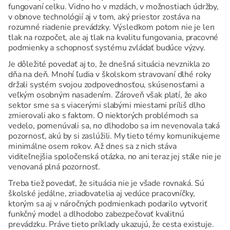
fungovaní celku. Vidno ho v mzdách, v možnostiach údržby,
v obnove technológií aj v tom, aký priestor zostáva na
rozumné riadenie prevádzky. Výsledkom potom nie je len
tlak na rozpočet, ale aj tlak na kvalitu fungovania, pracovné
podmienky a schopnosť systému zvládať budúce výzvy.
Je dôležité povedať aj to, že dnešná situácia nevznikla zo
dňa na deň. Mnohí ľudia v školskom stravovaní dlhé roky
držali systém svojou zodpovednosťou, skúsenosťami a
veľkým osobným nasadením. Zároveň však platí, že ako
sektor sme sa s viacerými slabými miestami príliš dlho
zmierovali ako s faktom. O niektorých problémoch sa
vedelo, pomenúvali sa, no dlhodobo sa im nevenovala taká
pozornosť, akú by si zaslúžili. My tieto témy komunikujeme
minimálne osem rokov. Až dnes sa z nich stáva
viditeľnejšia spoločenská otázka, no ani teraz jej stále nie je
venovaná plná pozornosť.
Treba tiež povedať, že situácia nie je všade rovnaká. Sú
školské jedálne, zriaďovatelia aj vedúce pracovníčky,
ktorým sa aj v náročných podmienkach podarilo vytvoriť
funkčný model a dlhodobo zabezpečovať kvalitnú
prevádzku. Práve tieto príklady ukazujú, že cesta existuje.