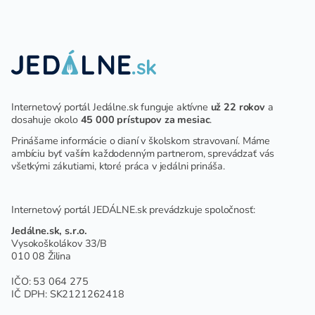
ZARIADENÍ
Internetový portál Jedálne.sk funguje aktívne
už 22 rokov
a
dosahuje okolo
45 000 prístupov za mesiac
.
Prinášame informácie o dianí v školskom stravovaní. Máme
ambíciu byť vaším každodenným partnerom, sprevádzať vás
všetkými zákutiami, ktoré práca v jedálni prináša.
Internetový portál JEDÁLNE.sk prevádzkuje spoločnosť:
Jedálne.sk, s.r.o.
Vysokoškolákov 33/B
010 08 Žilina
IČO: 53 064 275
IČ DPH: SK2121262418