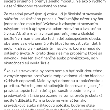
súčasti širšieho a premysleného modelu, nie ako o rýchlom
riešení dlhodobo zanedbaného stavu.
Za zásadnú považujem aj otázku, či je školské stravovanie
súčasťou edukačného procesu. Podľa môjho názoru by ňou
jednoznačne malo byť. Výchova k zdravým stravovacím
návykom patrí k úplným základom zdravého a kvalitného
života. Ak túto rovinu v praxi podceňujeme a školskú
jedáleň vnímame len ako technické zabezpečenie obeda,
oberáme sa o významnú príležitosť formovať vzťah detí k
jedlu, k zdraviu a k základným návykom, ktoré si nesú do
ďalšieho života. Aj preto dnes riešime problémy, ktoré sa
navonok javia len ako finančné alebo prevádzkové, no v
skutočnosti sú oveľa širšie.
Školské stravovanie by preto nemalo byť politickou témou
v zmysle sporov, presúvania zodpovednosti alebo hľadania
rýchlych odpovedí. Malo by byť odbornou a spoločenskou
prioritou. Potrebujeme stabilnejšie financovanie, jasnejšie
pravidlá, lepšie technické aj personálne podmienky a
predovšetkým širšie porozumenie tomu, prečo je školská
jedáleň dôležitá. Kým ju budeme vnímať len ako
prevádzkovú alebo nákladovú položku, budeme stále