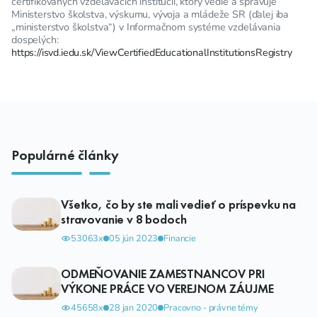
certifikovaných vzdelávacích inštitúcií, ktorý vedie a spravuje
Ministerstvo školstva, výskumu, vývoja a mládeže SR (ďalej iba
„ministerstvo školstva“) v Informačnom systéme vzdelávania
dospelých:
https://isvd.iedu.sk/ViewCertifiedEducationalInstitutionsRegistry
Populárné články
Všetko, čo by ste mali vedieť o príspevku na
stravovanie v 8 bodoch
53063x
05 jún 2023
Financie
ODMEŇOVANIE ZAMESTNANCOV PRI
VÝKONE PRÁCE VO VEREJNOM ZÁUJME
45658x
28 jan 2020
Pracovno - právne témy