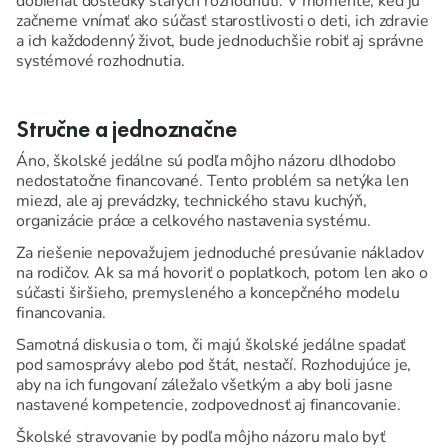
dobiehať dôsledky starých rozhodnutí. V momente, keď ju
začneme vnímať ako súčasť starostlivosti o deti, ich zdravie
a ich každodenný život, bude jednoduchšie robiť aj správne
systémové rozhodnutia.
Stručne a jednoznačne
Áno, školské jedálne sú podľa môjho názoru dlhodobo
nedostatočne financované. Tento problém sa netýka len
miezd, ale aj prevádzky, technického stavu kuchýň,
organizácie práce a celkového nastavenia systému.
Za riešenie nepovažujem jednoduché presúvanie nákladov
na rodičov. Ak sa má hovoriť o poplatkoch, potom len ako o
súčasti širšieho, premysleného a koncepčného modelu
financovania.
Samotná diskusia o tom, či majú školské jedálne spadať
pod samosprávy alebo pod štát, nestačí. Rozhodujúce je,
aby na ich fungovaní záležalo všetkým a aby boli jasne
nastavené kompetencie, zodpovednosť aj financovanie.
Školské stravovanie by podľa môjho názoru malo byť