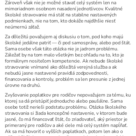
Zároveň však nie je možné stavať celý systém len na
mimoriadnom osobnom nasadení jednotlivcov. Kvalitné
školské stravovanie má stáť na stabilne nastavených
podmienkach, nie na tom, kto dokáže najdlhšie niesť
neúmernú záťaž.
Za dôležitú považujem aj diskusiu o tom, pod koho majú
školské jedálne patriť — či pod samosprávy, alebo pod štát.
Sama osebe však táto otázka nie je jadrom problému.
Záležať by na tom malo všetkým bez ohľadu na to, kto je
formálnym nositeľom kompetencie. Ak nebude školské
stravovanie vnímané ako dôležitá verejná služba a ak
nebudú jasne nastavené pravidlá zodpovednosti,
financovania a kontroly, problém sa len presunie z jednej
úrovne na druhú.
Zvyšovanie poplatkov pre rodičov nepovažujem za tému, ku
ktorej sa dá pristúpiť jednoducho alebo paušálne. Sama
osebe totiž nerieši podstatu problému. Otázka školského
stravovania si žiada koncepčné nastavenie, v ktorom bude
jasné, čo má financovať štát, čo zriaďovateľ, aký priestor je
primeraný pre rodičov a aké ciele má celý systém napĺňať.
Ak sa má hovoriť o vyšších poplatkoch, potom len ako o