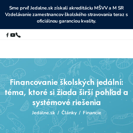
Sme prví! Jedalne.sk získali akreditáciu MŠVV a M SR
Vzdelávanie zamestnancov školského stravovania teraz s
oficiálnou garanciou kvality.
Financovanie školských jedální:
téma, ktoré si žiada širší pohľad a
systémové riešenia
Jedálne.sk
/
Články
/
Financie