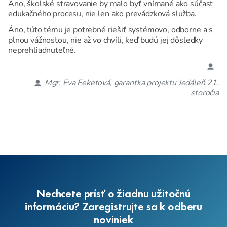
Áno, školské stravovanie by malo byť vnímané ako súčasť
edukačného procesu, nie len ako prevádzková služba.
Áno, túto tému je potrebné riešiť systémovo, odborne a s
plnou vážnosťou, nie až vo chvíli, keď budú jej dôsledky
neprehliadnuteľné.
Mgr. Eva Feketová, garantka projektu Jedáleň 21.
storočia
Nechcete prísť o žiadnu užitočnú
informáciu? Zaregistrujte sa k odberu
noviniek