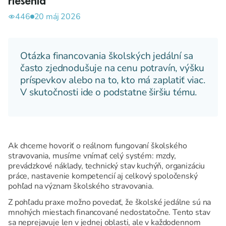
riešenia
446
20 máj 2026
Otázka financovania školských jedální sa
často zjednodušuje na cenu potravín, výšku
príspevkov alebo na to, kto má zaplatiť viac.
V skutočnosti ide o podstatne širšiu tému.
Ak chceme hovoriť o reálnom fungovaní školského
stravovania, musíme vnímať celý systém: mzdy,
prevádzkové náklady, technický stav kuchýň, organizáciu
práce, nastavenie kompetencií aj celkový spoločenský
pohľad na význam školského stravovania.
Z pohľadu praxe možno povedať, že školské jedálne sú na
mnohých miestach financované nedostatočne. Tento stav
sa neprejavuje len v jednej oblasti, ale v každodennom