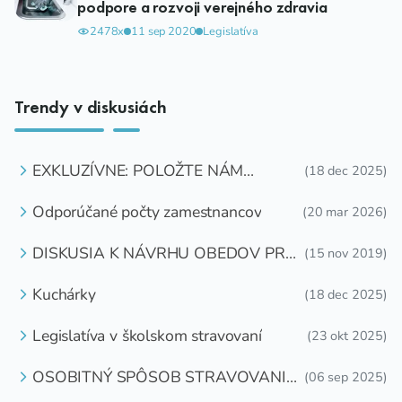
podpore a rozvoji verejného zdravia
2478x
11 sep 2020
Legislatíva
Trendy v diskusiách
EXKLUZÍVNE: POLOŽTE NÁM
(18 dec 2025)
OTÁZKU
Odporúčané počty zamestnancov
(20 mar 2026)
DISKUSIA K NÁVRHU OBEDOV PRE
(15 nov 2019)
DETI ZDARMA
Kuchárky
(18 dec 2025)
Legislatíva v školskom stravovaní
(23 okt 2025)
OSOBITNÝ SPÔSOB STRAVOVANIA
(06 sep 2025)
DETÍ A ŽIAKOV V ŠKOLSKOM