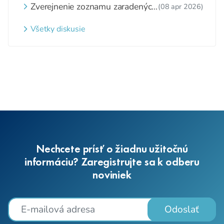
Zverejnenie zoznamu zaradených
(08 apr 2026)
detí a nezaradených detí na
webovom sídle
Všetky diskusie
Nechcete prísť o žiadnu užitočnú
informáciu? Zaregistrujte sa k odberu
noviniek
Odoslať