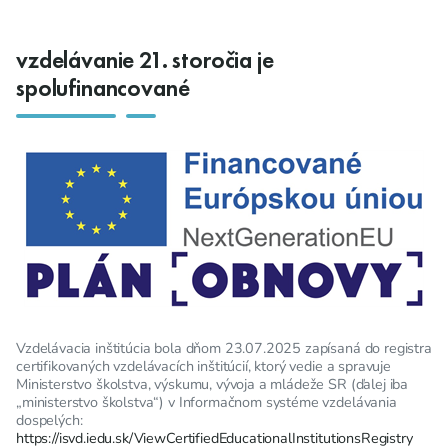
vzdelávanie 21. storočia je
spolufinancované
Vzdelávacia inštitúcia bola dňom 23.07.2025 zapísaná do registra
certifikovaných vzdelávacích inštitúcií, ktorý vedie a spravuje
Ministerstvo školstva, výskumu, vývoja a mládeže SR (ďalej iba
„ministerstvo školstva“) v Informačnom systéme vzdelávania
dospelých:
https://isvd.iedu.sk/ViewCertifiedEducationalInstitutionsRegistry