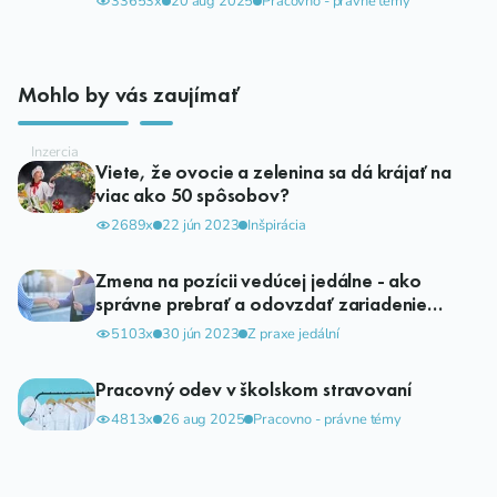
33653x
20 aug 2025
Pracovno - právne témy
Mohlo by vás zaujímať
Viete, že ovocie a zelenina sa dá krájať na
viac ako 50 spôsobov?
2689x
22 jún 2023
Inšpirácia
Zmena na pozícii vedúcej jedálne - ako
správne prebrať a odovzdať zariadenie
školského stravovania
5103x
30 jún 2023
Z praxe jedální
Pracovný odev v školskom stravovaní
4813x
26 aug 2025
Pracovno - právne témy