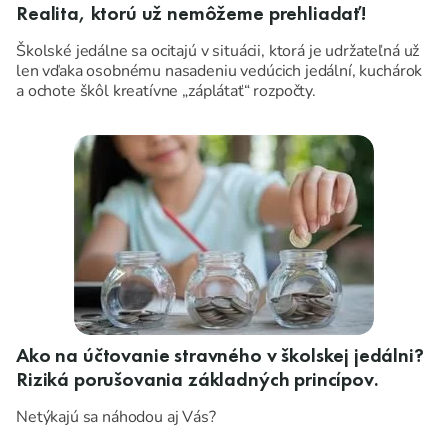
Realita, ktorú už nemôžeme prehliadať!
Školské jedálne sa ocitajú v situácii, ktorá je udržateľná už
len vďaka osobnému nasadeniu vedúcich jedální, kuchárok
a ochote škôl kreatívne „záplátať“ rozpočty.
Nedostatok financií
sa stal každodennou realitou, nie
výnimkou.
Ako na účtovanie stravného v školskej jedálni?
Riziká porušovania základných princípov.
Netýkajú sa náhodou aj Vás?