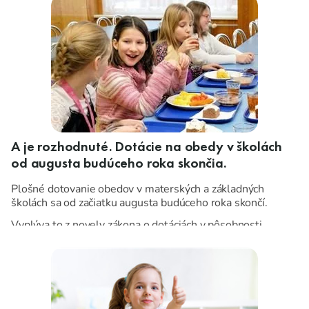
A je rozhodnuté. Dotácie na obedy v školách
od augusta budúceho roka skončia.
Plošné dotovanie obedov v materských a základných
školách sa od začiatku augusta budúceho roka skončí.
Vyplýva to z novely zákona o dotáciách v pôsobnosti
Ministerstva práce, sociálnych vecí a rodiny SR, ktorú vo
štvrtok (26.11.2020) schválil parlament.