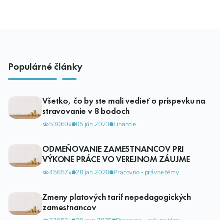
Populárné články
Všetko, čo by ste mali vedieť o príspevku na
stravovanie v 8 bodoch
53060x
05 jún 2023
Financie
ODMEŇOVANIE ZAMESTNANCOV PRI
VÝKONE PRÁCE VO VEREJNOM ZÁUJME
45657x
28 jan 2020
Pracovno - právne témy
Zmeny platových taríf nepedagogických
zamestnancov