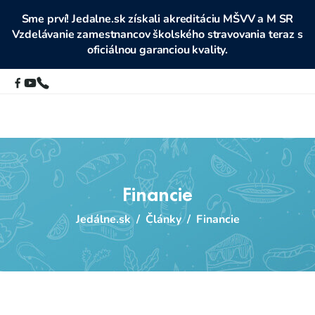
Sme prví! Jedalne.sk získali akreditáciu MŠVV a M SR
Vzdelávanie zamestnancov školského stravovania teraz s
oficiálnou garanciou kvality.
Financie
Jedálne.sk
/
Články
/
Financie