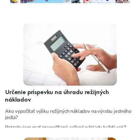
Určenie príspevku na úhradu režijných
nákladov
Ako vypočítať výšku režijných nákladov na výrobu jedného
jedla?
Potrebujem mať prepočítané režijné náklady každý rok?