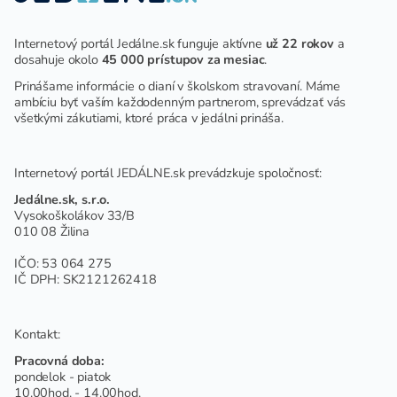
Internetový portál Jedálne.sk funguje aktívne
už 22 rokov
a
dosahuje okolo
45 000 prístupov za mesiac
.
Prinášame informácie o dianí v školskom stravovaní. Máme
ambíciu byť vaším každodenným partnerom, sprevádzať vás
všetkými zákutiami, ktoré práca v jedálni prináša.
Internetový portál JEDÁLNE.sk prevádzkuje spoločnosť:
Jedálne.sk, s.r.o.
Vysokoškolákov 33/B
010 08 Žilina
IČO: 53 064 275
IČ DPH: SK2121262418
Kontakt:
Pracovná doba:
pondelok - piatok
10.00hod. - 14.00hod.