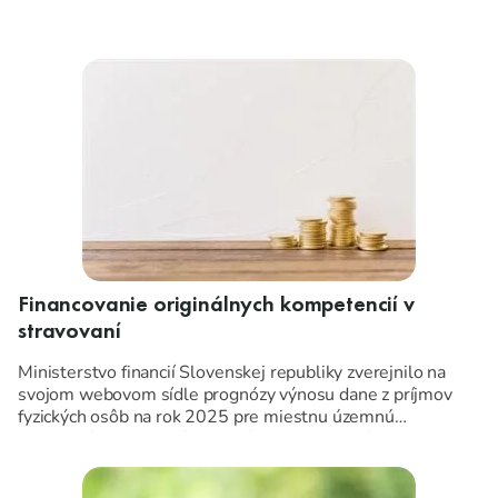
Financovanie originálnych kompetencií v
stravovaní
Ministerstvo financií Slovenskej republiky zverejnilo na
svojom webovom sídle prognózy výnosu dane z príjmov
fyzických osôb na rok 2025 pre miestnu územnú
samosprávu. Okrem úpravy výnosu dane z príjmov
fyzických osôb došlo v rámci východiskových štatistických
údajov na rok 2025 aj k zmene prepočítaného počtu žiakov