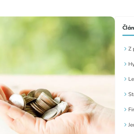
Člá
Z 
Hy
Le
St
Fi
Je