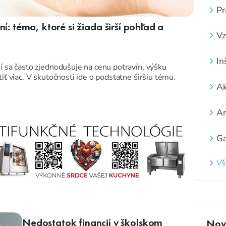
Pr
í: téma, ktoré si žiada širší pohľad a
Vz
In
í sa často zjednodušuje na cenu potravín, výšku
iť viac. V skutočnosti ide o podstatne širšiu tému.
Ak
Ar
Ga
Vš
Nedostatok financií v školskom
Novi