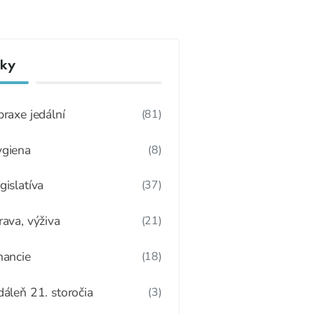
nky
praxe jedální
(81)
giena
(8)
gislatíva
(37)
rava, výživa
(21)
nancie
(18)
dáleň 21. storočia
(3)