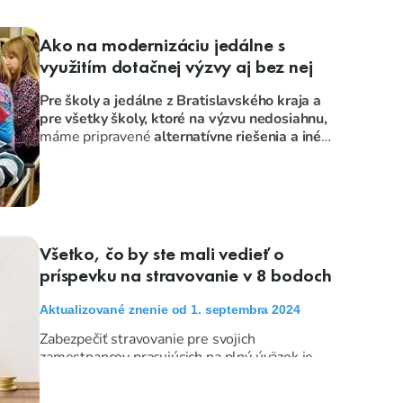
Ako na modernizáciu jedálne s
využitím dotačnej výzvy aj bez nej
Pre školy a jedálne z Bratislavského kraja a
pre všetky školy, ktoré na výzvu nedosiahnu,
máme pripravené
alternatívne riešenia a iné
možnosti financovania
.
Všetko, čo by ste mali vedieť o
príspevku na stravovanie v 8 bodoch
Aktualizované znenie od 1. septembra 2024
Zabezpečiť stravovanie pre svojich
zamestnancov pracujúcich na plný úväzok je
jednou zo základných povinností každého
zamestnávateľa na Slovensku. Čo všetko však