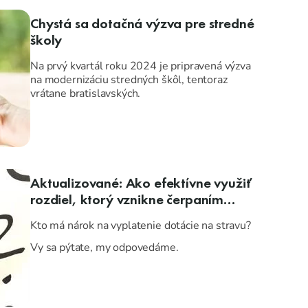
Chystá sa dotačná výzva pre stredné
školy
Na prvý kvartál roku 2024 je pripravená výzva
na modernizáciu stredných škôl, tentoraz
vrátane bratislavských.
Aktualizované: Ako efektívne využiť
rozdiel, ktorý vznikne čerpaním
dotácie na podporu stravovacích
Kto má nárok na vyplatenie dotácie na stravu?
návykov dieťaťa?
Vy sa pýtate, my odpovedáme.