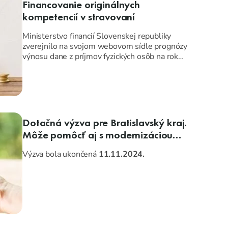
Financovanie originálnych
kompetencií v stravovaní
Ministerstvo financií Slovenskej republiky
zverejnilo na svojom webovom sídle prognózy
výnosu dane z príjmov fyzických osôb na rok
2025 pre miestnu územnú samosprávu. Okrem
úpravy výnosu dane z príjmov fyzických osôb
došlo v rámci východiskových štatistických
údajov na rok 2025 aj k zmene prepočítaného
počtu žiakov na rok 2025.
Dotačná výzva pre Bratislavský kraj.
Môže pomôcť aj s modernizáciou
jedálne?
Výzva bola ukončená
11.11.2024.