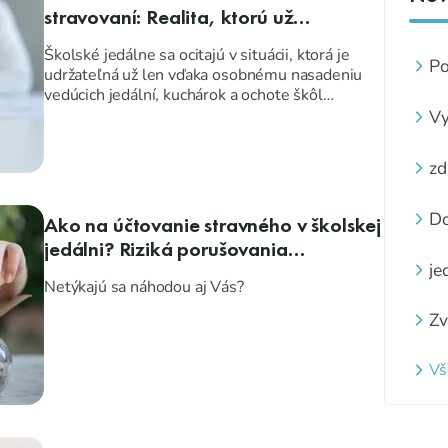
stravovaní: Realita, ktorú už
nemôžeme prehliadať!
Školské jedálne sa ocitajú v situácii, ktorá je
Po
udržateľná už len vďaka osobnému nasadeniu
ve
vedúcich jedální, kuchárok a ochote škôl
kreatívne „záplátať“ rozpočty.
Vy
Nedostatok financií
sa stal každodennou
z
realitou, nie výnimkou.
zá
zd
pi
zá
Do
Ako na účtovanie stravného v školskej
st
jedálni? Riziká porušovania
je
základných princípov.
Netýkajú sa náhodou aj Vás?
Zv
z
za
Vš
ne
na