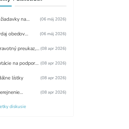
žiadavky na
(06 máj 2026)
dúcu ŠJ
daj obedov
(06 máj 2026)
ákonnému
stupcovi
ravotný preukaz,
(08 apr 2026)
tný režim,
žitkové varenie
tácie na podporu
(08 apr 2026)
ravy
dálne lístky
(08 apr 2026)
erejnenie
(08 apr 2026)
oznamu
radených detí a
etky diskusie
zaradených detí
 webovom sídle