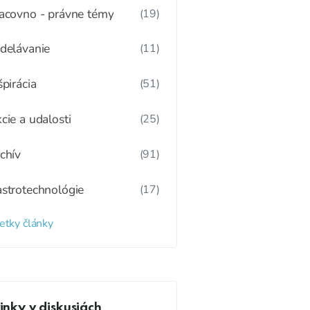
acovno - právne témy
(19)
delávanie
(11)
špirácia
(51)
cie a udalosti
(25)
chív
(91)
strotechnológie
(17)
etky články
nky v diskusiách