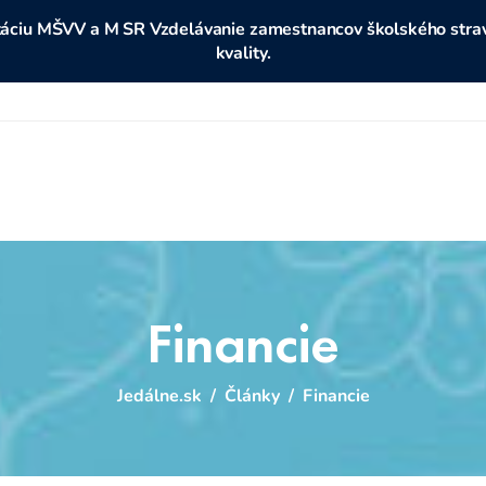
ditáciu MŠVV a M SR Vzdelávanie zamestnancov školského stravo
kvality.
Financie
Jedálne.sk
/
Články
/
Financie