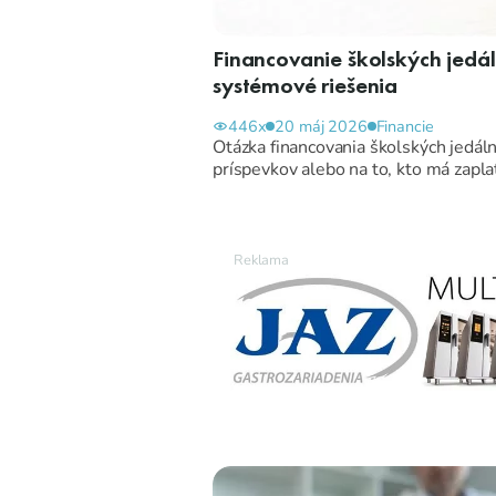
Financovanie školských jedáln
systémové riešenia
446x
20 máj 2026
Financie
Otázka financovania školských jedáln
príspevkov alebo na to, kto má zaplat