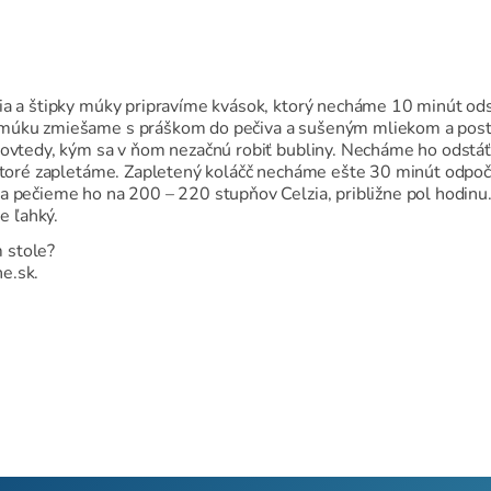
ia a štipky múky pripravíme kvások, ktorý necháme 10 minút ods
 múku zmiešame s práškom do pečiva a sušeným mliekom a pos
dovtedy, kým sa v ňom nezačnú robiť bubliny. Necháme ho odstáť
 ktoré zapletáme. Zapletený koláčč necháme ešte 30 minút odpoč
a pečieme ho na 200 – 220 stupňov Celzia, približne pol hodinu
e ľahký.
 stole?
e.sk.