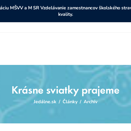
ditáciu MŠVV a M SR Vzdelávanie zamestnancov školského stravo
kvality.
Krásne sviatky prajeme
Jedálne.sk
/
Články
/
Archív