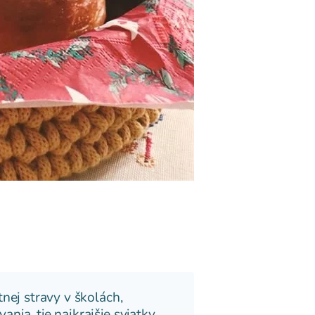
nej stravy v školách,
nia, tie najkrajšie sviatky