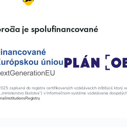
oročia je spolufinancované
25 zapísaná do registra certifikovaných vzdelávacích inštitúcií, ktorý v
 „ministerstvo školstva“) v Informačnom systéme vzdelávania dospelých
onalInstitutionsRegistry