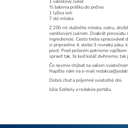
1 vanilkový cukor
½ balenia prášku do pečiva
1 lyžica soli
7 dcl mlieka
Z 200 ml vlažného mlieka, cukru, drožd
vanilkovým cukrom. Dvakrát preosiatu
ingrediencie. Cesto treba spracovávať 
si pripravíme 4, alebo 3 rovnaký pásy,
piecť. Pred pečením potrieme vajíčkom 
spraviť tak, že keď koláč dvihneme, tak j
Čo nesmie chýbať na vašom sviatočnom
Napíšte nám na e-mail redakcia@jedaln
Dobrú chuť a príjemné sviatočné dni.
Júlia Székely a redakcia portálu