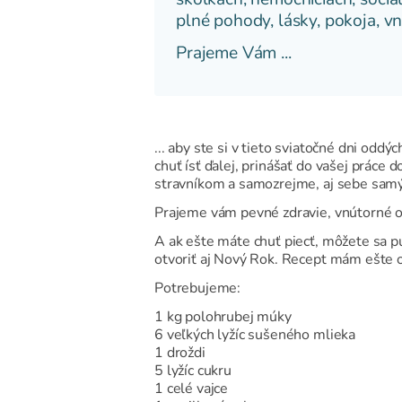
plné pohody, lásky, pokoja, vnú
Prajeme Vám ...
... aby ste si v tieto sviatočné dni oddý
chuť ísť ďalej, prinášať do vašej práce
stravníkom a samozrejme, aj sebe sam
Prajeme vám pevné zdravie, vnútorné od
A ak ešte máte chuť piecť, môžete sa pu
otvoriť aj Nový Rok. Recept mám ešte o
Potrebujeme:
1 kg polohrubej múky
6 veľkých lyžíc sušeného mlieka
1 droždi
5 lyžíc cukru
1 celé vajce