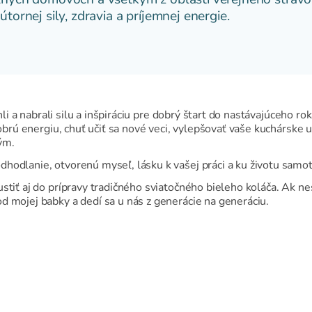
tornej sily, zdravia a príjemnej energie.
chli a nabrali silu a inšpiráciu pre dobrý štart do nastávajúceho r
 dobrú energiu, chuť učiť sa nové veci, vylepšovať vaše kuchárske
ým.
hodlanie, otvorenú myseľ, lásku k vašej práci a ku životu sam
stiť aj do prípravy tradičného sviatočného bieleho koláča. Ak ne
d mojej babky a dedí sa u nás z generácie na generáciu.