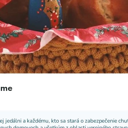
eme
ej jedálni a každému, kto sa stará o zabezpečenie chut
lnych domovoch a všetkým z oblasti verejného stravova