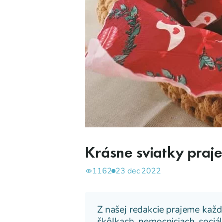
Krásne sviatky praj
1162
23 dec 2022
Z našej redakcie prajeme každ
škôlkach, nemocniciach, sociá