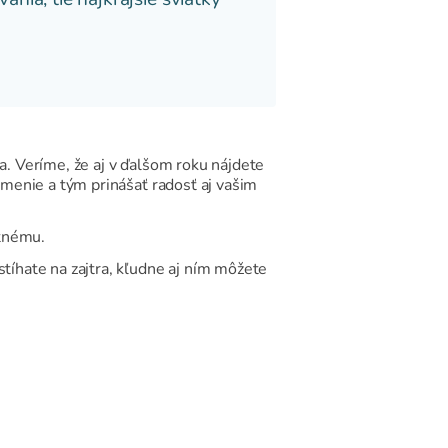
oka. Veríme, že aj v ďalšom roku nájdete
 umenie a tým prinášať radosť aj vašim
otnému.
stíhate na zajtra, kľudne aj ním môžete