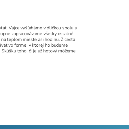
táť. Vajce vyšľaháme vidličkou spolu s
tupne zapracovávame všetky ostatné
 na teplom mieste asi hodinu. Z cesta
ívať vo forme, v ktorej ho budeme
. Skúšku toho, či je už hotový môžeme