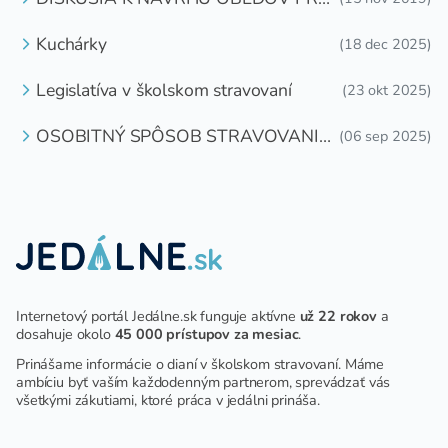
DETI ZDARMA
Kuchárky
(18 dec 2025)
Legislatíva v školskom stravovaní
(23 okt 2025)
OSOBITNÝ SPÔSOB STRAVOVANIA
(06 sep 2025)
DETÍ A ŽIAKOV V ŠKOLSKOM
ZARIADENÍ
Internetový portál Jedálne.sk funguje aktívne
už 22 rokov
a
dosahuje okolo
45 000 prístupov za mesiac
.
Prinášame informácie o dianí v školskom stravovaní. Máme
ambíciu byť vaším každodenným partnerom, sprevádzať vás
všetkými zákutiami, ktoré práca v jedálni prináša.