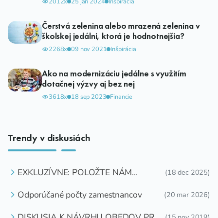
2012x
25 jan 2024
Inšpirácia
Čerstvá zelenina alebo mrazená zelenina v
školskej jedálni, ktorá je hodnotnejšia?
2268x
09 nov 2021
Inšpirácia
Ako na modernizáciu jedálne s využitím
dotačnej výzvy aj bez nej
3618x
18 sep 2023
Financie
Trendy v diskusiách
EXKLUZÍVNE: POLOŽTE NÁM
(18 dec 2025)
OTÁZKU
Odporúčané počty zamestnancov
(20 mar 2026)
DISKUSIA K NÁVRHU OBEDOV PRE
(15 nov 2019)