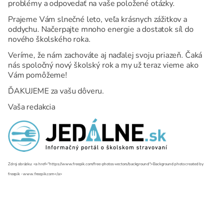
problémy a odpovedať na vaše položené otázky.
Prajeme Vám slnečné leto, veľa krásnych zážitkov a
oddychu. Načerpajte mnoho energie a dostatok síl do
nového školského roka.
Veríme, že nám zachováte aj naďalej svoju priazeň. Čaká
nás spoločný nový školský rok a my už teraz vieme ako
Vám pomôžeme!
ĎAKUJEME za vašu dôveru.
Vaša redakcia
Zdroj obrázku: <a href="https://www.freepik.com/free-photos-vectors/background">Background photo created by
freepik - www.freepik.com</a>