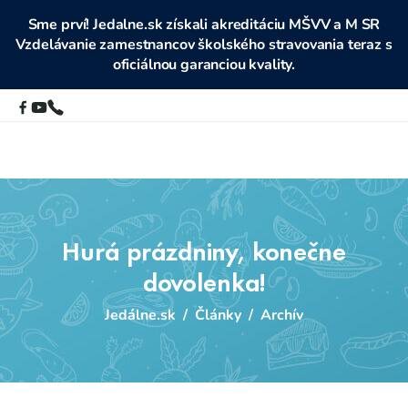
Sme prví! Jedalne.sk získali akreditáciu MŠVV a M SR
Vzdelávanie zamestnancov školského stravovania teraz s
oficiálnou garanciou kvality.
Hurá prázdniny, konečne
dovolenka!
Jedálne.sk
/
Články
/
Archív