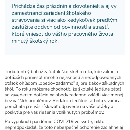
Prichádza čas prázdnin a dovoleniek a aj vy
zamestnanci zariadení školského
stravovania si viac ako kedykoľvek predtým
zaslúžite oddych od povinností a strastí,
ktoré vniesol do vášho pracovného života
minulý školský rok.
Turbulentný bol už začiatok školského roka, kde zákon o
dotáciách priniesol mnoho nejasností a nezodpovedaných
otázok ohľadom „obedov zadarmo“ aj pre žiakov základných
škôl. Po roku môžeme zhodnotiť, že školské jedálne záťaž
so zavedením dotácie na obedy zadarmo zvládli viac menej
bez väčších problémov. Redakcia Jedálne.sk bola s vami a
pomáhala pre vás získavať odpovede na vaše otázky a
poskytla pre vás riešenia vzniknutých problémov.
Po vypuknutí pandémie COVID19 vo svete, nikto
nepredpokladal, že toto nebezpečné ochorenie zasiahne aj