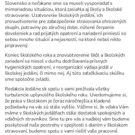
Slovensko a nečakane sme sa museli vysporiadať s
mimoriadnou situáciou, ktorá zasiahla aj školy a školské
stravovanie. Uzatvorenie školských jedální, ich
znovuotvorenie pre zabezpečenie stravovania ohrozených
skupín, potraviny po záručnej dobe, nútené čerpanie
dovoleniek a rad prijatých opatrení a nariadení priniesli so
sebou mnoho situácií a nejasností, na ktoré nebol nikto
pripravený.
Koniec školského roka a znovuotvorenie škôl a školských
zariadení sa niesol v duchu dodržiavania prísnych
hygienických opatrení, v reorganizácii výdaja jedál v
školskej jedálni, či mimo nej. Aj túto zaťažkávaciu skúšku
sme spoločne zvládli.
Redakcia Jedálne.sk spolu s vami prežívala všetky
turbulencie uplynulého školského roku. Uvedomujeme si,
že práca v školskom je čoraz náročnejšia a kladené
požiadavky na vás sú stále vyššie. Vážime si, že vďaka Vám
máme v školských jedálňach stále dostatok spokojných a
vďačných stravníkov. Sme tu pre vás a naďalej vám budeme
poskytovať naše postrehy v spojitosti s dianím v školskom
stravovaní, budeme spolu s vami riešiť vaše pracovné