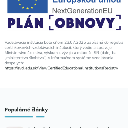
Vzdelávacia inštitúcia bola dňom 23.07.2025 zapísaná do registra
certifikovaných vzdelávacích inštitúcií, ktorý vedie a spravuje
Ministerstvo školstva, výskumu, vývoja a mládeže SR (ďalej iba
„ministerstvo školstva“) v Informačnom systéme vzdelávania
dospelých:
https://isvd.iedu.sk/ViewCertifiedEducationalInstitutionsRegistry
Populárné články