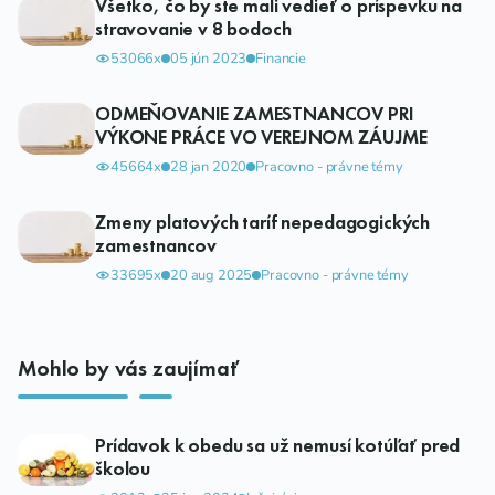
Všetko, čo by ste mali vedieť o príspevku na
stravovanie v 8 bodoch
53066x
05 jún 2023
Financie
ODMEŇOVANIE ZAMESTNANCOV PRI
VÝKONE PRÁCE VO VEREJNOM ZÁUJME
45664x
28 jan 2020
Pracovno - právne témy
Zmeny platových taríf nepedagogických
zamestnancov
33695x
20 aug 2025
Pracovno - právne témy
Mohlo by vás zaujímať
Prídavok k obedu sa už nemusí kotúľať pred
školou