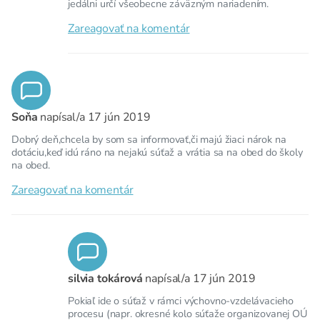
jedálni určí všeobecne záväzným nariadením.
Zareagovať na komentár
Soňa
napísal/a
17 jún 2019
Dobrý deň,chcela by som sa informovať,či majú žiaci nárok na
dotáciu,keď idú ráno na nejakú súťaž a vrátia sa na obed do školy
na obed.
Zareagovať na komentár
silvia tokárová
napísal/a
17 jún 2019
Pokiaľ ide o súťaž v rámci výchovno-vzdelávacieho
procesu (napr. okresné kolo súťaže organizovanej OÚ