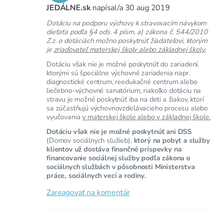
JEDÁLNE.sk
napísal/a
30 aug 2019
Dotáciu na podporu výchovy k stravovacím návykom
dieťaťa podľa §4 ods. 4 písm. a) zákona č. 544/2010
Z.z. o dotáciách možno poskytnúť žiadateľovi, ktorým
je
zriaďovateľ materskej školy alebo základnej školy.
Dotáciu však nie je možné poskytnúť do zariadení,
ktorými sú špeciálne výchovné zariadenia napr.
diagnostické centrum, reedukačné centrum alebo
liečebno-výchovné sanatórium, nakoľko dotáciu na
stravu je možné poskytnúť iba na deti a žiakov, ktorí
sa zúčastňujú výchovnovzdelávacieho procesu alebo
vyučovania
v materskej škole alebo v základnej škole.
Dotáciu však nie je možné poskytnúť ani DSS
(Domov sociálnych služieb),
ktorý na pobyt a služby
klientov už dostáva finančné príspevky na
financovanie sociálnej služby podľa zákona o
sociálnych službách v pôsobnosti Ministerstva
práce, sociálnych vecí a rodiny.
Zareagovať na komentár