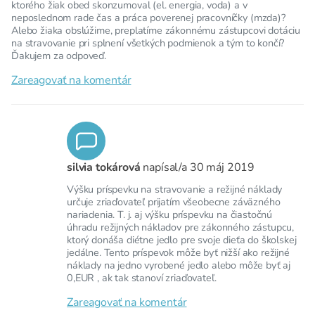
ktorého žiak obed skonzumoval (el. energia, voda) a v
neposlednom rade čas a práca poverenej pracovníčky (mzda)?
Alebo žiaka obslúžime, preplatíme zákonnému zástupcovi dotáciu
na stravovanie pri splnení všetkých podmienok a tým to končí?
Ďakujem za odpoveď.
Zareagovať na komentár
silvia tokárová
napísal/a
30 máj 2019
Výšku príspevku na stravovanie a režijné náklady
určuje zriaďovateľ prijatím všeobecne záväzného
nariadenia. T. j. aj výšku príspevku na čiastočnú
úhradu režijných nákladov pre zákonného zástupcu,
ktorý donáša diétne jedlo pre svoje dieťa do školskej
jedálne. Tento príspevok môže byť nižší ako režijné
náklady na jedno vyrobené jedlo alebo môže byť aj
0,EUR , ak tak stanoví zriaďovateľ.
Zareagovať na komentár