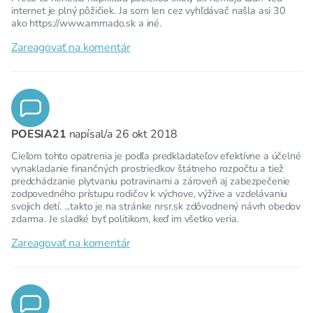
internet je plný pôžičiek. Ja som len cez vyhľdávač našla asi 30
ako https://www.ammado.sk a iné.
Zareagovať na komentár
POESIA21
napísal/a
26 okt 2018
Cieľom tohto opatrenia je podľa predkladateľov efektívne a účelné
vynakladanie finančných prostriedkov štátneho rozpočtu a tiež
predchádzanie plytvaniu potravinami a zároveň aj zabezpečenie
zodpovedného prístupu rodičov k výchove, výžive a vzdelávaniu
svojich detí. ...takto je na stránke nrsr.sk zdôvodnený návrh obedov
zdarma. Je sladké byť politikom, keď im všetko veria.
Zareagovať na komentár