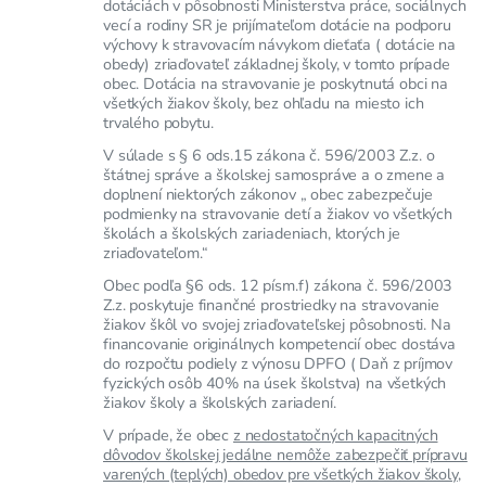
dotáciách v pôsobnosti Ministerstva práce, sociálnych
vecí a rodiny SR je prijímateľom dotácie na podporu
výchovy k stravovacím návykom dieťaťa ( dotácie na
obedy) zriaďovateľ základnej školy, v tomto prípade
obec. Dotácia na stravovanie je poskytnutá obci na
všetkých žiakov školy, bez ohľadu na miesto ich
trvalého pobytu.
V súlade s § 6 ods.15 zákona č. 596/2003 Z.z. o
štátnej správe a školskej samospráve a o zmene a
doplnení niektorých zákonov „ obec zabezpečuje
podmienky na stravovanie detí a žiakov vo všetkých
školách a školských zariadeniach, ktorých je
zriaďovateľom.“
Obec podľa §6 ods. 12 písm.f) zákona č. 596/2003
Z.z. poskytuje finančné prostriedky na stravovanie
žiakov škôl vo svojej zriaďovateľskej pôsobnosti. Na
financovanie originálnych kompetencií obec dostáva
do rozpočtu podiely z výnosu DPFO ( Daň z príjmov
fyzických osôb 40% na úsek školstva) na všetkých
žiakov školy a školských zariadení.
V prípade, že obec
z nedostatočných kapacitných
dôvodov školskej jedálne nemôže zabezpečiť prípravu
varených (teplých) obedov pre všetkých žiakov školy
,