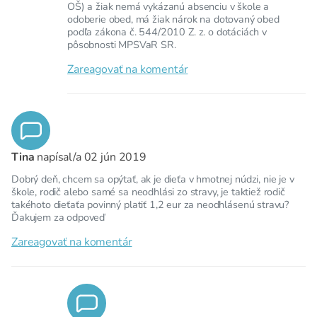
OŠ) a žiak nemá vykázanú absenciu v škole a
odoberie obed, má žiak nárok na dotovaný obed
podľa zákona č. 544/2010 Z. z. o dotáciách v
pôsobnosti MPSVaR SR.
Zareagovať na komentár
Tina
napísal/a
02 jún 2019
Dobrý deň, chcem sa opýtať, ak je dieťa v hmotnej núdzi, nie je v
škole, rodič alebo samé sa neodhlási zo stravy, je taktiež rodič
takéhoto dieťaťa povinný platiť 1,2 eur za neodhlásenú stravu?
Ďakujem za odpoveď
Zareagovať na komentár