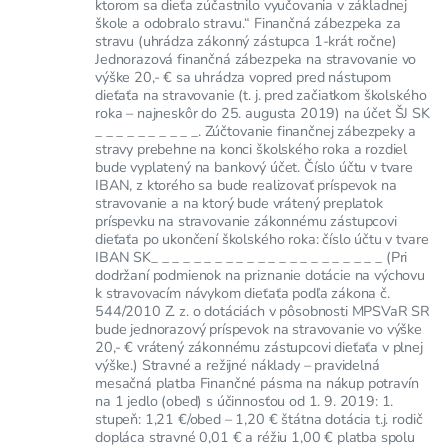
ktorom sa dieťa zúčastnilo vyučovania v základnej
škole a odobralo stravu.“ Finančná zábezpeka za
stravu (uhrádza zákonný zástupca 1-krát ročne)
Jednorazová finančná zábezpeka na stravovanie vo
výške 20,- € sa uhrádza vopred pred nástupom
dieťaťa na stravovanie (t. j. pred začiatkom školského
roka – najneskôr do 25. augusta 2019) na účet ŠJ SK
_ _ _ _ _ _ _ _ _ _. Zúčtovanie finančnej zábezpeky a
stravy prebehne na konci školského roka a rozdiel
bude vyplatený na bankový účet. Číslo účtu v tvare
IBAN, z ktorého sa bude realizovať príspevok na
stravovanie a na ktorý bude vrátený preplatok
príspevku na stravovanie zákonnému zástupcovi
dieťaťa po ukončení školského roka: číslo účtu v tvare
IBAN SK_ _ _ _ _ _ _ _ _ _ _ _ _ _ _ _ _ _ _ _ _ _ (Pri
dodržaní podmienok na priznanie dotácie na výchovu
k stravovacím návykom dieťaťa podľa zákona č.
544/2010 Z. z. o dotáciách v pôsobnosti MPSVaR SR
bude jednorazový príspevok na stravovanie vo výške
20,- € vrátený zákonnému zástupcovi dieťaťa v plnej
výške.) Stravné a režijné náklady – pravidelná
mesačná platba Finančné pásma na nákup potravín
na 1 jedlo (obed) s účinnosťou od 1. 9. 2019: 1.
stupeň: 1,21 €/obed – 1,20 € štátna dotácia t.j. rodič
dopláca stravné 0,01 € a réžiu 1,00 € platba spolu