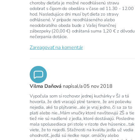
choroby dieťaťa je možné neodhlásenú stravu
odobrať s čipom do obedára v čase od 11.30 - 12.00
hod. Nasledujúce dni musí byť dieťa zo stravy
odhlásené. V prípade neodhláseného alebo
neodobratého obeda bude z Vašej finančnej
zábezpeky (20,00 €) odrátaná suma 1,20 € z dôvodu
nečerpania dotácie.
Zareagovať na komentár
Vilma Daňová
napísal/a
05 nov 2018
Vypočula som si rozhovor jednej kuchárky v ŠJ a tá
hovorila, že deti vracajú plné taniere, že ani polievku
nejedia, aké to plýtvanie...ale je vraj jedno, či sa za to
plati alebo nie...Mám vnučky ktoré navštevujú ZŠ a tie
tiež nie sú nadšené z jedla, ktoré dostávajú. Posledne
mala spolusediaca pri stole v rizote dve húsenice...tak
viete, že to nejedli. Sťažnosti na kvalitu jedla už vedia
ohodnotiť...jedlá sú riedke napr. omáčky alebo