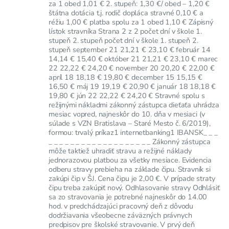
za 1 obed 1,01 € 2. stupeň: 1,30 €/ obed – 1,20 €
štátna dotácia t.j. rodič dopláca stravné 0,10 € a
réžiu 1,00 € platba spolu za 1 obed 1,10 € Zápisný
lístok stravníka Strana 2 z 2 počet dní v škole 1.
stupeň 2. stupeň počet dní v škole 1. stupeň 2.
stupeň september 21 21,21 € 23,10 € február 14
14,14 € 15,40 € október 21 21,21 € 23,10 € marec
22 22,22 € 24,20 € november 20 20,20 € 22,00 €
apríl 18 18,18 € 19,80 € december 15 15,15 €
16,50 € máj 19 19,19 € 20,90 € január 18 18,18 €
19,80 € jún 22 22,22 € 24,20 € Stravné spolu s
režijnými nákladmi zákonný zástupca dieťaťa uhrádza
mesiac vopred, najneskôr do 10. dňa v mesiaci (v
súlade s VZN Bratislava – Staré Mesto č. 6/2019),
formou: trvalý príkaz1 internetbanking1 IBANSK_ _ _
_ _ _ _ _ _ _ _ _ _ _ _ _ _ _ _ _ _ _ Zákonný zástupca
môže taktiež uhradiť stravu a režijné náklady
jednorazovou platbou za všetky mesiace. Evidencia
odberu stravy prebieha na základe čipu. Stravník si
zakúpi čip v ŠJ. Cena čipu je 2,00 €. V prípade straty
čipu treba zakúpiť nový. Odhlasovanie stravy Odhlásiť
sa zo stravovania je potrebné najneskôr do 14.00
hod. v predchádzajúci pracovný deň z dôvodu
dodržiavania všeobecne záväzných právnych
predpisov pre školské stravovanie. V prvý deň