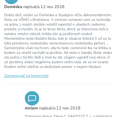
Dominika
napísal/a
12 nov 2018
Dobrý deň, volám sa Dominika a študujem réžiu dokumentárneho
filmu na VŠMÚ v Bratislave. V zimnom semestri som sa rozhodla
na jednu z mojich skúšok natočiť reportáž o obedoch zadarmo,
pretože si myslím, že je to teraz téma, ktorá sa intenzívne rieši a
vytvára mnoho otázok, kritiky ale aj pozitívnych reakcií.
Momentálne teda hľadám školu, kde je situácia kritická či už sa to
týka priestorov, nedostatku zamestnancov, nedostatku peňazí, …
Samozrejme však nechcem, aby to bolo zamerané iba na kritiku a
budem sa snažiť zachytiť aj pozitíva. Ak viete o takejto škole alebo
ste jedna z týchto škôl a mali by ste záujem vyjadriť svoj názor, či
už pozitívny alebo negatívny, budem veľmi rada, ak sa mi ozvete.
Budem veľmi vďačná za akúkoľvek pomoc v mojom hľadaní.
Zareagovať na komentár
miriam
napísal/a
12 nov 2018
Dotovaná strava Zákon č. 544/2010 Z. z. o dotáciách