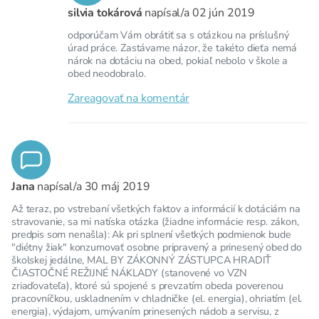
silvia tokárová
napísal/a
02 jún 2019
odporúčam Vám obrátiť sa s otázkou na príslušný
úrad práce. Zastávame názor, že takéto dieťa nemá
nárok na dotáciu na obed, pokiaľ nebolo v škole a
obed neodobralo.
Zareagovať na komentár
Jana
napísal/a
30 máj 2019
Až teraz, po vstrebaní všetkých faktov a informácií k dotáciám na
stravovanie, sa mi natíska otázka (žiadne informácie resp. zákon,
predpis som nenašla): Ak pri splnení všetkých podmienok bude
"diétny žiak" konzumovať osobne pripravený a prinesený obed do
školskej jedálne, MAL BY ZÁKONNÝ ZÁSTUPCA HRADIŤ
ČIASTOČNÉ REŽIJNÉ NÁKLADY (stanovené vo VZN
zriaďovateľa), ktoré sú spojené s prevzatím obeda poverenou
pracovníčkou, uskladnením v chladničke (el. energia), ohriatím (el.
energia), výdajom, umývaním prinesených nádob a servisu, z