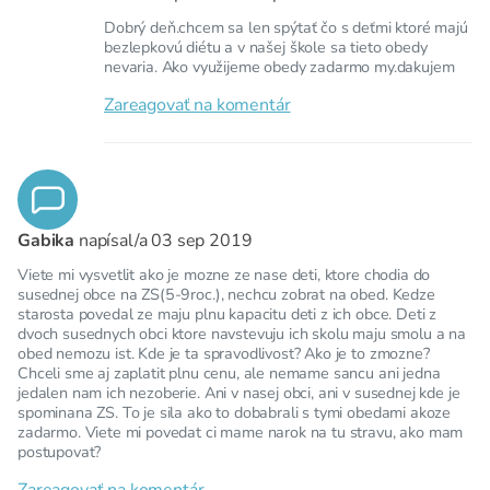
Dobrý deň.chcem sa len spýtať čo s deťmi ktoré majú
bezlepkovú diétu a v našej škole sa tieto obedy
nevaria. Ako využijeme obedy zadarmo my.dakujem
Zareagovať na komentár
Gabika
napísal/a
03 sep 2019
Viete mi vysvetlit ako je mozne ze nase deti, ktore chodia do
susednej obce na ZS(5-9roc.), nechcu zobrat na obed. Kedze
starosta povedal ze maju plnu kapacitu deti z ich obce. Deti z
dvoch susednych obci ktore navstevuju ich skolu maju smolu a na
obed nemozu ist. Kde je ta spravodlivost? Ako je to zmozne?
Chceli sme aj zaplatit plnu cenu, ale nemame sancu ani jedna
jedalen nam ich nezoberie. Ani v nasej obci, ani v susednej kde je
spominana ZS. To je sila ako to dobabrali s tymi obedami akoze
zadarmo. Viete mi povedat ci mame narok na tu stravu, ako mam
postupovat?