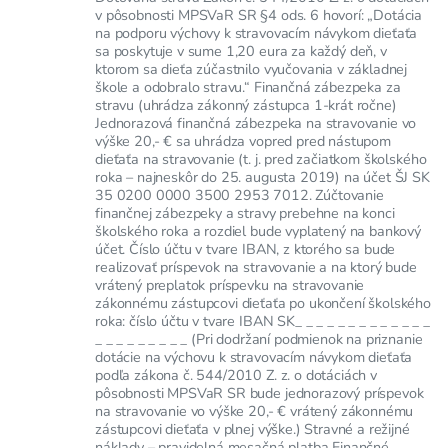
v pôsobnosti MPSVaR SR §4 ods. 6 hovorí: „Dotácia
na podporu výchovy k stravovacím návykom dieťaťa
sa poskytuje v sume 1,20 eura za každý deň, v
ktorom sa dieťa zúčastnilo vyučovania v základnej
škole a odobralo stravu.“ Finančná zábezpeka za
stravu (uhrádza zákonný zástupca 1-krát ročne)
Jednorazová finančná zábezpeka na stravovanie vo
výške 20,- € sa uhrádza vopred pred nástupom
dieťaťa na stravovanie (t. j. pred začiatkom školského
roka – najneskôr do 25. augusta 2019) na účet ŠJ SK
35 0200 0000 3500 2953 7012. Zúčtovanie
finančnej zábezpeky a stravy prebehne na konci
školského roka a rozdiel bude vyplatený na bankový
účet. Číslo účtu v tvare IBAN, z ktorého sa bude
realizovať príspevok na stravovanie a na ktorý bude
vrátený preplatok príspevku na stravovanie
zákonnému zástupcovi dieťaťa po ukončení školského
roka: číslo účtu v tvare IBAN SK_ _ _ _ _ _ _ _ _ _ _ _ _
_ _ _ _ _ _ _ _ _ (Pri dodržaní podmienok na priznanie
dotácie na výchovu k stravovacím návykom dieťaťa
podľa zákona č. 544/2010 Z. z. o dotáciách v
pôsobnosti MPSVaR SR bude jednorazový príspevok
na stravovanie vo výške 20,- € vrátený zákonnému
zástupcovi dieťaťa v plnej výške.) Stravné a režijné
náklady – pravidelná mesačná platba Finančné