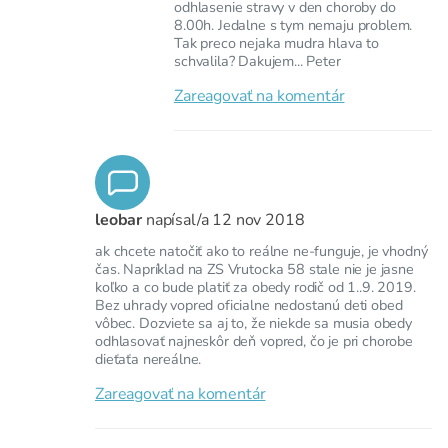
odhlasenie stravy v den choroby do
8.00h. Jedalne s tym nemaju problem.
Tak preco nejaka mudra hlava to
schvalila? Dakujem... Peter
Zareagovať na komentár
leobar
napísal/a
12 nov 2018
ak chcete natočiť ako to reálne ne-funguje, je vhodný
čas. Napríklad na ZS Vrutocka 58 stale nie je jasne
koľko a co bude platiť za obedy rodič od 1..9. 2019.
Bez uhrady vopred oficialne nedostanú deti obed
vôbec. Dozviete sa aj to, že niekde sa musia obedy
odhlasovať najneskôr deň vopred, čo je pri chorobe
dieťaťa nereálne.
Zareagovať na komentár