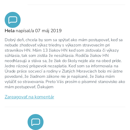
Hela
napísal/a
07 máj 2019
Dobrý deň, chcela by som sa spýtať ako mám postupovať, keď sa
nebude zhodovať výkaz triedny s výkazom stravovacím pri
stravníkov HN. Mám 13 žiakov HN keď som zisťovala či výkazy
súhlasia, tak som zistila že nesúhlasia. Rodičia žiakov HN
neodhlasujú a stáva sa, že žiak do školy nejde ale na obed príde.
Jedno rázový príspevok nezaplatia. Keď som sa informovala na
Úrade práce soc.vecí a rodiny v Zlatých Moravciach bolo mi ústne
povedané, že žiadnom zákone nie je napísané, že žiaka mám
vylúčiť so stravovania. Preto Vás prosím o písomné stanovisko ako
mám postupovať. Ďakujem
Zareagovať na komentár