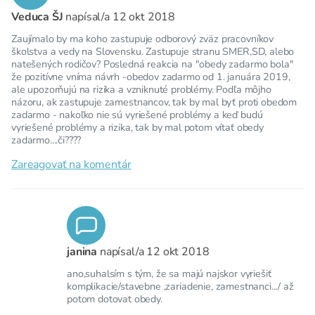
Veduca ŠJ
napísal/a
12 okt 2018
Zaujímalo by ma koho zastupuje odborový zväz pracovníkov
školstva a vedy na Slovensku. Zastupuje stranu SMER,SD, alebo
natešených rodičov? Posledná reakcia na "obedy zadarmo bola"
že pozitívne vníma návrh -obedov zadarmo od 1. januára 2019,
ale upozorňujú na rizika a vzniknuté problémy. Podľa môjho
názoru, ak zastupuje zamestnancov, tak by mal byť proti obedom
zadarmo - nakoľko nie sú vyriešené problémy a keď budú
vyriešené problémy a rizika, tak by mal potom vítať obedy
zadarmo....či????
Zareagovať na komentár
janina
napísal/a
12 okt 2018
ano,suhalsím s tým, že sa majú najskor vyriešiť
komplikacie/stavebne ,zariadenie, zamestnanci.../ až
potom dotovat obedy.