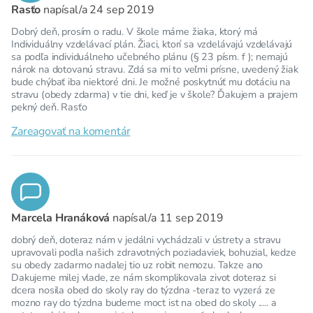
Rasťo
napísal/a
24 sep 2019
Dobrý deň, prosím o radu. V škole máme žiaka, ktorý má
Individuálny vzdelávací plán. Žiaci, ktorí sa vzdelávajú vzdelávajú
sa podľa individuálneho učebného plánu (§ 23 písm. f ); nemajú
nárok na dotovanú stravu. Zdá sa mi to veľmi prísne, uvedený žiak
bude chýbať iba niektoré dni. Je možné poskytnúť mu dotáciu na
stravu (obedy zdarma) v tie dni, keď je v škole? Ďakujem a prajem
pekný deň. Rasťo
Zareagovať na komentár
Marcela Hranáková
napísal/a
11 sep 2019
dobrý deň, doteraz nám v jedálni vychádzali v ústrety a stravu
upravovali podla našich zdravotných poziadaviek, bohuzial, kedze
su obedy zadarmo nadalej tio uz robit nemozu. Takze ano
Dakujeme milej vlade, ze nám skomplikovala zivot doteraz si
dcera nosila obed do skoly ray do týzdna -teraz to vyzerá ze
mozno ray do týzdna budeme moct ist na obed do skoly ..... a