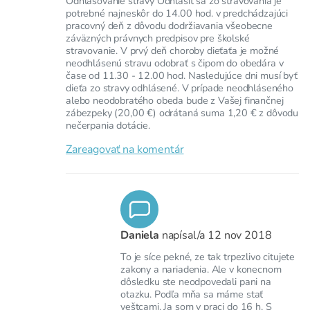
Odhlasovanie stravy Odhlásiť sa zo stravovania je
potrebné najneskôr do 14.00 hod. v predchádzajúci
pracovný deň z dôvodu dodržiavania všeobecne
záväzných právnych predpisov pre školské
stravovanie. V prvý deň choroby dieťaťa je možné
neodhlásenú stravu odobrať s čipom do obedára v
čase od 11.30 - 12.00 hod. Nasledujúce dni musí byť
dieťa zo stravy odhlásené. V prípade neodhláseného
alebo neodobratého obeda bude z Vašej finančnej
zábezpeky (20,00 €) odrátaná suma 1,20 € z dôvodu
nečerpania dotácie.
Zareagovať na komentár
Daniela
napísal/a
12 nov 2018
To je síce pekné, ze tak trpezlivo citujete
zakony a nariadenia. Ale v konecnom
dôsledku ste neodpovedali pani na
otazku. Podľa mňa sa máme stať
veštcami. Ja som v praci do 16 h, S