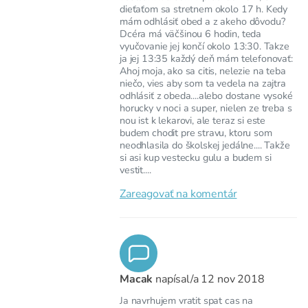
dieťaťom sa stretnem okolo 17 h. Kedy
mám odhlásiť obed a z akeho dôvodu?
Dcéra má väčšinou 6 hodin, teda
vyučovanie jej končí okolo 13:30. Takze
ja jej 13:35 každý deň mám telefonovať:
Ahoj moja, ako sa citis, nelezie na teba
niečo, vies aby som ta vedela na zajtra
odhlásiť z obeda....alebo dostane vysoké
horucky v noci a super, nielen ze treba s
nou ist k lekarovi, ale teraz si este
budem chodit pre stravu, ktoru som
neodhlasila do školskej jedálne.... Takže
si asi kup vestecku gulu a budem si
vestit....
Zareagovať na komentár
Macak
napísal/a
12 nov 2018
Ja navrhujem vratit spat cas na