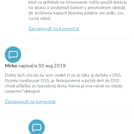
ktorí sa prihlásili na stravovanie, môže použiť dotáciu
na stravu a poskytnúť žiakom v prechodnom období,
do rozšírenia kapacít školskej jedálne, iné jedlo, tzv.
suchý obed.
Zareagovať na komentár
Mirka
napísal/a
30 aug 2019
Dobrý deň, chcela by som vedieť či sa to týka aj dieťaťa v DSS.
Dcérka navštevuje DSS, je školopovinná a každý deň do DSS
chodí učiteľka zo špeciálnej školy. Nemá aj ona nárok na obedy
zadarmo? ďakujem
Zareagovať na komentár