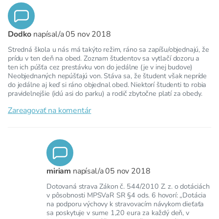
Dodko
napísal/a
05 nov 2018
Stredná škola u nás má takýto režim, ráno sa zapíšu/objednajú, že
prídu v ten deň na obed. Zoznam študentov sa vytlačí dozoru a
ten ich púšťa cez prestávku von do jedálne (je v inej budove)
Neobjednaných nepúšťajú von. Stáva sa, že študent však nepríde
do jedálne aj keď si ráno objednal obed. Niektorí študenti to robia
pravidelnejšie (idú asi do parku) a rodič zbytočne platí za obedy.
Zareagovať na komentár
miriam
napísal/a
05 nov 2018
Dotovaná strava Zákon č. 544/2010 Z. z. o dotáciách
v pôsobnosti MPSVaR SR §4 ods. 6 hovorí: „Dotácia
na podporu výchovy k stravovacím návykom dieťaťa
sa poskytuje v sume 1,20 eura za každý deň, v