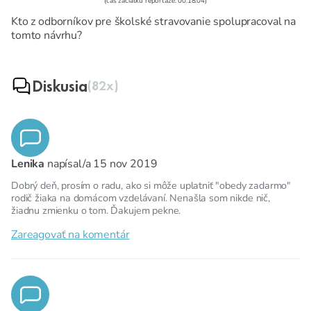
(čas začiatku reportáže: 00:18:04)
Kto z odborníkov pre školské stravovanie spolupracoval na
tomto návrhu?
Diskusia
(82x)
Lenika
napísal/a
15 nov 2019
Dobrý deň, prosím o radu, ako si môže uplatniť "obedy zadarmo"
rodič žiaka na domácom vzdelávaní. Nenašla som nikde nič,
žiadnu zmienku o tom. Ďakujem pekne.
Zareagovať na komentár