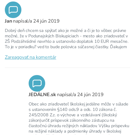
Jan
napísal/a
24 jún 2019
Dobrý deň chcem sa spýtať ako je možné a či je to vôbec právne
možné, že v Podunajských Biskupiciach - mesto ako zriadovateľ v
ZŠ Podzáhrádné navrhlo a ustanovilo doplatok 10 EUR mesačne.
To je v poriadku? ved to bude polovica súčasnej čiastky. Ďakujem
Zareagovať na komentár
JEDÁLNE.sk
napísal/a
24 jún 2019
Obec ako zriaďovateľ školskej jedálne môže v súlade
s ustanovením §140 ods.9 a ods. 10 zákona č.
245/2008 Z.z. o výchove a vzdelávaní (školský
zákon)určiť príspevok zákonného zástupcu na
čiastočnú úhradu režijných nákladov. Výšku príspevku
na režijné náklady a podmienky úhrady v školskej