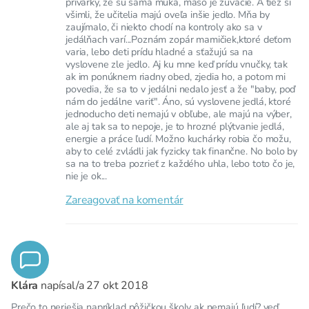
prívarky, že sú samá múka, maso je žúvacie. A tiež si
všimli, že učitelia majú oveľa inšie jedlo. Mňa by
zaujímalo, či niekto chodí na kontroly ako sa v
jedálňach varí...Poznám zopár mamičiek,ktoré deťom
varia, lebo deti prídu hladné a sťažujú sa na
vyslovene zle jedlo. Aj ku mne keď prídu vnučky, tak
ak im ponúknem riadny obed, zjedia ho, a potom mi
povedia, že sa to v jedálni nedalo jesť a že "baby, poď
nám do jedálne variť". Áno, sú vyslovene jedlá, ktoré
jednoducho deti nemajú v obľube, ale majú na výber,
ale aj tak sa to nepoje, je to hrozné plýtvanie jedlá,
energie a práce ľudí. Možno kuchárky robia čo možu,
aby to celé zvládli jak fyzicky tak finančne. No bolo by
sa na to treba pozrieť z každého uhla, lebo toto čo je,
nie je ok...
Zareagovať na komentár
Klára
napísal/a
27 okt 2018
Prečo to neriešia napríklad pôžičkou školy ak nemajú ľudí? veď