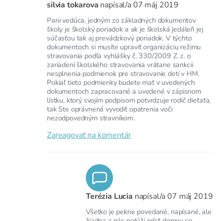
silvia tokarova
napísal/a
07 máj 2019
Pani vedúca, jedným zo základných dokumentov
školy je školský poriadok a ak je školská jedáleň jej
súčasťou tak aj prevádzkový poriadok. V týchto
dokumentoch si musíte upraviť organizáciu režimu
stravovania podľa vyhlášky č. 330/2009 Z. z. o
zariadení školského stravovania vrátane sankcii
nesplnenia podmienok pre stravovanie detí v HM.
Pokiaľ tieto podmienky budete mať v uvedených
dokumentoch zapracované a uvedené v zápisnom
lístku, ktorý svojím podpisom potvrdzuje rodič dieťaťa,
tak Ste oprávnená vyvodiť opatrenia voči
nezodpovedným stravníkom.
Zareagovať na komentár
Terézia Lucia
napísal/a
07 máj 2019
Všetko je pekne povedané, napísané, ale
žiadna z nás netúži prísť domov so