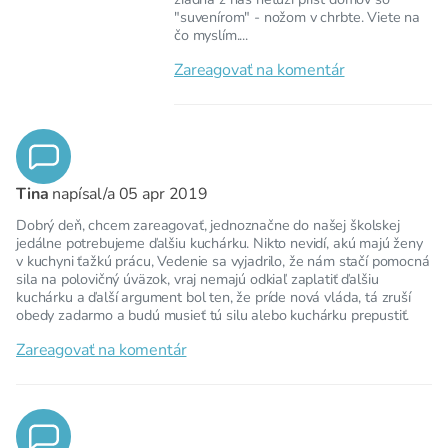
"suvenírom" - nožom v chrbte. Viete na
čo myslím....
Zareagovať na komentár
Tina
napísal/a
05 apr 2019
Dobrý deň, chcem zareagovať, jednoznačne do našej školskej
jedálne potrebujeme ďalšiu kuchárku. Nikto nevidí, akú majú ženy
v kuchyni ťažkú prácu, Vedenie sa vyjadrilo, že nám stačí pomocná
sila na polovičný úväzok, vraj nemajú odkiaľ zaplatiť ďalšiu
kuchárku a ďalší argument bol ten, že príde nová vláda, tá zruší
obedy zadarmo a budú musieť tú silu alebo kuchárku prepustiť.
Zareagovať na komentár