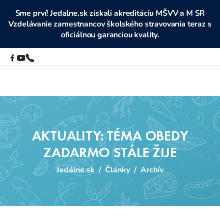
Sme prví! Jedalne.sk získali akreditáciu MŠVV a M SR
Vzdelávanie zamestnancov školského stravovania teraz s
oficiálnou garanciou kvality.
AKTUALITY: TÉMA OBEDY
ZADARMO STÁLE ŽIJE
Jedálne.sk
/
Články
/
Archív