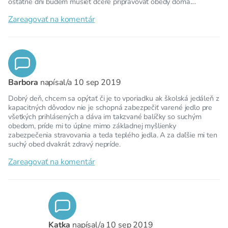
ostatne dni budem musiet dcere pripravovať obedy doma....
Zareagovať na komentár
Barbora
napísal/a
10 sep 2019
Dobrý deň, chcem sa opýtať či je to vporiadku ak školská jedáleň z
kapacitných dôvodov nie je schopná zabezpečiť varené jedlo pre
všetkých prihlásených a dáva im takzvané balíčky so suchým
obedom, príde mi to úplne mimo základnej myšlienky
zabezpečenia stravovania a teda teplého jedla. A za daľšie mi ten
suchý obed dvakrát zdravý nepríde.
Zareagovať na komentár
Katka
napísal/a
10 sep 2019