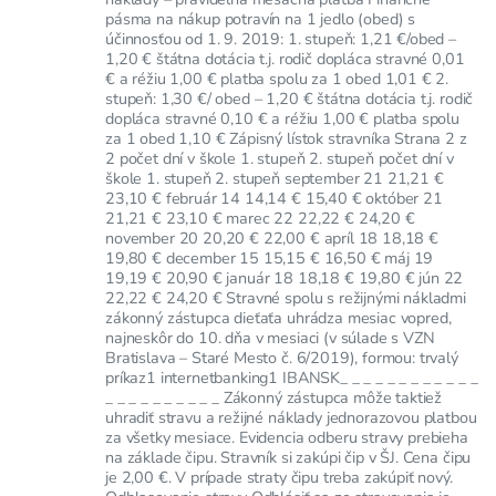
pásma na nákup potravín na 1 jedlo (obed) s
účinnosťou od 1. 9. 2019: 1. stupeň: 1,21 €/obed –
1,20 € štátna dotácia t.j. rodič dopláca stravné 0,01
€ a réžiu 1,00 € platba spolu za 1 obed 1,01 € 2.
stupeň: 1,30 €/ obed – 1,20 € štátna dotácia t.j. rodič
dopláca stravné 0,10 € a réžiu 1,00 € platba spolu
za 1 obed 1,10 € Zápisný lístok stravníka Strana 2 z
2 počet dní v škole 1. stupeň 2. stupeň počet dní v
škole 1. stupeň 2. stupeň september 21 21,21 €
23,10 € február 14 14,14 € 15,40 € október 21
21,21 € 23,10 € marec 22 22,22 € 24,20 €
november 20 20,20 € 22,00 € apríl 18 18,18 €
19,80 € december 15 15,15 € 16,50 € máj 19
19,19 € 20,90 € január 18 18,18 € 19,80 € jún 22
22,22 € 24,20 € Stravné spolu s režijnými nákladmi
zákonný zástupca dieťaťa uhrádza mesiac vopred,
najneskôr do 10. dňa v mesiaci (v súlade s VZN
Bratislava – Staré Mesto č. 6/2019), formou: trvalý
príkaz1 internetbanking1 IBANSK_ _ _ _ _ _ _ _ _ _ _ _
_ _ _ _ _ _ _ _ _ _ Zákonný zástupca môže taktiež
uhradiť stravu a režijné náklady jednorazovou platbou
za všetky mesiace. Evidencia odberu stravy prebieha
na základe čipu. Stravník si zakúpi čip v ŠJ. Cena čipu
je 2,00 €. V prípade straty čipu treba zakúpiť nový.