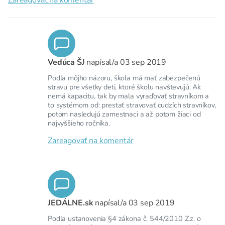
Zareagovať na komentár
Vedúca ŠJ
napísal/a
03 sep 2019
Podľa môjho názoru, škola má mať zabezpečenú
stravu pre všetky deti, ktoré školu navštevujú. Ak
nemá kapacitu, tak by mala vyraďovať stravníkom a
to systémom od: prestať stravovať cudzích stravníkov,
potom nasledujú zamestnaci a až potom žiaci od
najvyššieho ročníka.
Zareagovať na komentár
JEDÁLNE.sk
napísal/a
03 sep 2019
Podľa ustanovenia §4 zákona č. 544/2010 Z.z. o