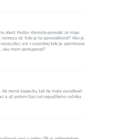
t na obed. Kedze starosta povedal ze maju
 nemozu ist. Kde je ta spravodlivost? Ako je
nasej obci, ani v susednej kde je spominana
vu, ako mam postupovat?
. Ak nemá kapacitu, tak by mala vyraďovať
i a až potom žiaci od najvyššieho ročníka.
iálnych vecí a rodiny SR je prijímateľom