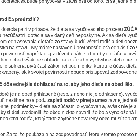
doplatok sa bude pohybovať v závislosti od toho, či sa jedná o di
rodiča predražiť?
dotácia patrí v prípade, že dieťa sa vyučovacieho procesu
ZÚČA
nezúčastní, dotácia sa v daný deň neposkytne. Ak sa dieťa vyuč
m odhlasovania dieťaťa zo stravy budú všetci rodičia detí oboz
 lístka na stravu. My máme nastavenú povinnosť dieťa odhlásiť zo
úto povinnosť, napríklad aj z dôvodu náhlej choroby dieťaťa, v pr
Tento obed však bez ohľadu na to, či si ho vyzdvihne alebo nie, m
e je splnená prvá časť zákonnej podmienky, ktorou je účasť dieť
rekvapený, ak k svojej povinnosti nebude pristupovať zodpovedne
 dôslednejšie dohliadať na to, aby jeho dieťa na obed išlo.
ktoré je na obed prihlásené (resp. z neho nie je odhlásené), vyu
uť, nestihne ho a pod.,
zaplatí rodič v plnej sume
stravnej jedno
onnej podmienky – dieťa sa zúčastnilo vyučovania, avšak nie je
by si deti uvedomili, že obed niekto navaril, že bola vynaložená 
triedkami rodiča, ktorý takto zbytočne navarený obed musí zaplatiť
r. Za to, že poukázala na zodpovednosť, ktorú v tomto procese m