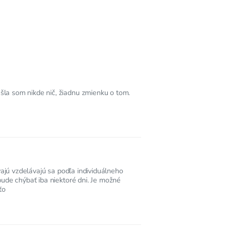
šla som nikde nič, žiadnu zmienku o tom.
vajú vzdelávajú sa podľa individuálneho
bude chýbať iba niektoré dni. Je možné
ťo