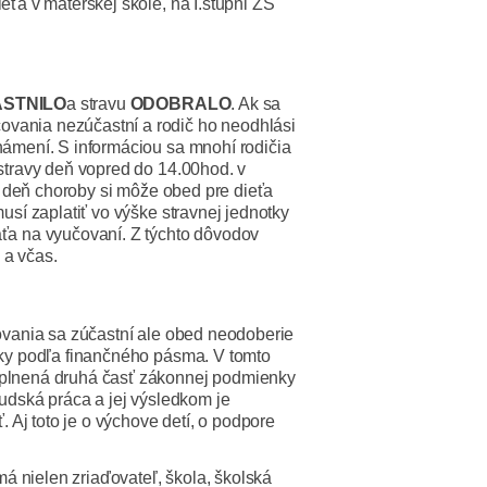
eťa v materskej škole, na I.stupni ZŠ
STNILO
a stravu
ODOBRALO
. Ak sa
ovania nezúčastní a rodič ho neodhlási
námení. S informáciou sa mnohí rodičia
 stravy deň vopred do 14.00hod. v
vý deň choroby si môže obed pre dieťa
usí zaplatiť vo výške stravnej jednotky
aťa na vyučovaní. Z týchto dôvodov
 a včas.
čovania sa zúčastní ale obed neodoberie
tky podľa finančného pásma. V tomto
 splnená druhá časť zákonnej podmienky
ľudská práca a jej výsledkom je
. Aj toto je o výchove detí, o podpore
á nielen zriaďovateľ, škola, školská