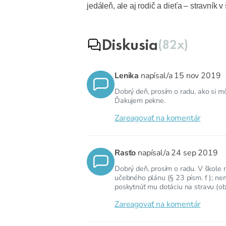
jedáleň, ale aj rodič a dieťa – stravník v
Diskusia
(82x)
Lenika
napísal/a
15 nov 2019
Dobrý deň, prosím o radu, ako si 
Ďakujem pekne.
Zareagovať na komentár
Rasťo
napísal/a
24 sep 2019
Dobrý deň, prosím o radu. V škole m
učebného plánu (§ 23 písm. f ); ne
poskytnúť mu dotáciu na stravu (ob
Zareagovať na komentár