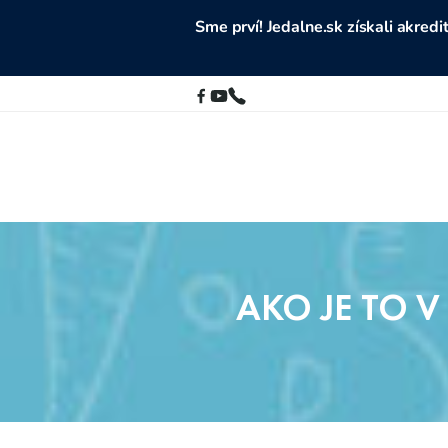
Sme prví! Jedalne.sk získali akre
AKO JE TO 