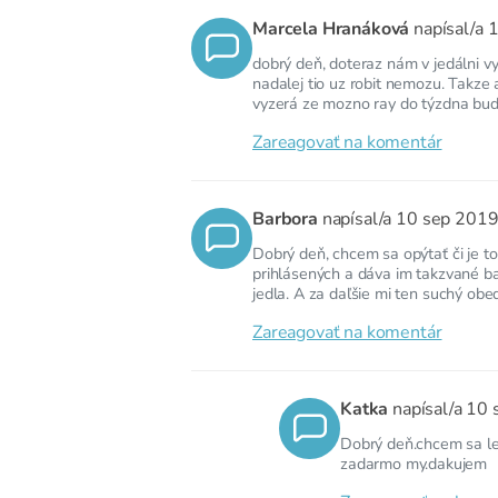
Marcela Hranáková
napísal/a
1
dobrý deň, doteraz nám v jedálni v
nadalej tio uz robit nemozu. Takze
vyzerá ze mozno ray do týzdna bude
Zareagovať na komentár
Barbora
napísal/a
10 sep 201
Dobrý deň, chcem sa opýtať či je t
prihlásených a dáva im takzvané b
jedla. A za daľšie mi ten suchý obe
Zareagovať na komentár
Katka
napísal/a
10 
Dobrý deň.chcem sa len
zadarmo my.dakujem