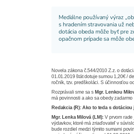
Mediálne používaný výraz „obe
s hradením stravovania už neb
dotácia obeda môže byť pre 
opačnom prípade sa môže obed
Novela zákona č.544/2010 Z.z. o dotáci
01.01.2019 štát dotuje sumou 1,20€ / d
ročník, tzv. predškoláci. S účinnosťou 
Rozprávali sme sa s
Mgr. Lenkou Milo
má povinnosti a ako sa obedy zadarmo
Redakcia (R): Ako to teda s dotáciou 
Mgr. Lenka Milová (LM):
V prvom rade 
výdavkov, ktoré má zriaďovateľ v súvisl
bude rozdiel medzi týmito sumami povin