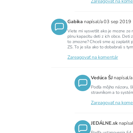
Zareagovať na kome
Gabika
napísal/a
03 sep 2019
Viete mi vysvetlit ako je mozne ze
plnu kapacitu deti z ich obce. Deti
to zmozne? Chceli sme aj zaplatit 
ZS. To je sila ako to dobabrali s 
Zareagovať na komentár
Vedúca ŠJ
napísal/
Podľa môjho názoru, š
stravníkom a to systém
Zareagovať na kome
JEDÁLNE.sk
napísa
Podľa ustanovenia §4 z