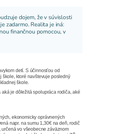
udzuje dojem, že v súvislosti
e zadarmo. Realita je iná:
nou finančnou pomocou, v
ávykom detí. S účinnosťou od
 škole, ktoré navštevuje posledný
kladnej škole.
 aká je dôležitá spolupráca rodiča, aké
plných, ekonomicky oprávnených
vená napr. na sumu 1,30€ na deň, rodič
ci, určená vo všeobecne záväznom