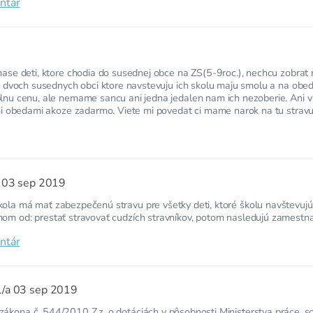
ntár
 nase deti, ktore chodia do susednej obce na ZS(5-9roc.), nechcu zobra
 z dvoch susednych obci ktore navstevuju ich skolu maju smolu a na obed
plnu cenu, ale nemame sancu ani jedna jedalen nam ich nezoberie. Ani v 
tymi obedami akoze zadarmo. Viete mi povedat ci mame narok na tu stra
a
03 sep 2019
kola má mať zabezpečenú stravu pre všetky deti, ktoré školu navštevujú
om od: prestať stravovať cudzích stravníkov, potom nasledujú zamestnac
ntár
l/a
03 sep 2019
ákona č. 544/2010 Z.z. o dotáciách v pôsobnosti Ministerstva práce, soc