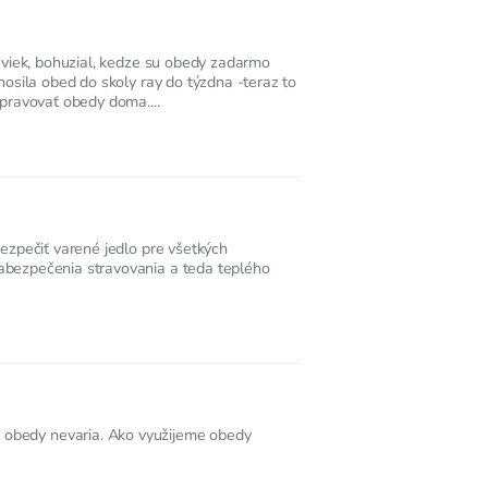
aviek, bohuzial, kedze su obedy zadarmo
nosila obed do skoly ray do týzdna -teraz to
pravovať obedy doma....
ezpečiť varené jedlo pre všetkých
abezpečenia stravovania a teda teplého
o obedy nevaria. Ako využijeme obedy