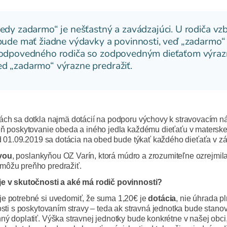
dy zadarmo“ je nešťastný a zavádzajúci. U rodiča vzb
ude mať žiadne výdavky a povinnosti, veď „zadarmo“ j
zodpovedného rodiča so zodpovedným dieťaťom výraz
 „zadarmo“ výrazne predražiť.
ách sa dotkla najmä dotácií na podporu výchovy k stravovacím n
eň poskytovanie obeda a iného jedla každému dieťaťu v materskej
od 01.09.2019 sa dotácia na obed bude týkať každého dieťaťa v zá
vou
, poslankyňou OZ Varín, ktorá múdro a zrozumiteľne ozrejmila
 môžu preňho predražiť.
je v skutočnosti a aké má rodič povinnosti?
je potrebné si uvedomiť, že suma 1,20€ je
dotácia
, nie úhrada 
osti s poskytovaním stravy – teda ak stravná jednotka bude stano
ný doplatiť. Výška stravnej jednotky bude konkrétne v našej ob