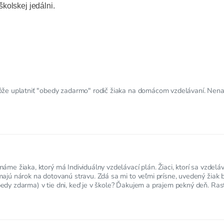
 školskej jedálni.
môže uplatniť "obedy zadarmo" rodič žiaka na domácom vzdelávaní. Nena
áme žiaka, ktorý má Individuálny vzdelávací plán. Žiaci, ktorí sa vzdelá
majú nárok na dotovanú stravu. Zdá sa mi to veľmi prísne, uvedený žiak 
edy zdarma) v tie dni, keď je v škole? Ďakujem a prajem pekný deň. Ras