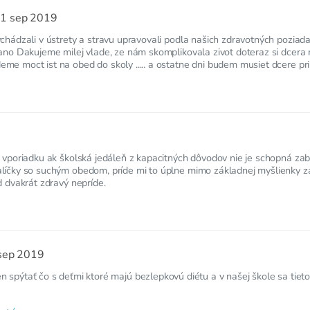
1 sep 2019
ychádzali v ústrety a stravu upravovali podla našich zdravotných poziad
 ano Dakujeme milej vlade, ze nám skomplikovala zivot doteraz si dcera 
me moct ist na obed do skoly ..... a ostatne dni budem musiet dcere pri
9
o vporiadku ak školská jedáleň z kapacitných dôvodov nie je schopná zab
alíčky so suchým obedom, príde mi to úplne mimo základnej myšlienky z
d dvakrát zdravý nepríde.
sep 2019
 spýtať čo s deťmi ktoré majú bezlepkovú diétu a v našej škole sa tiet