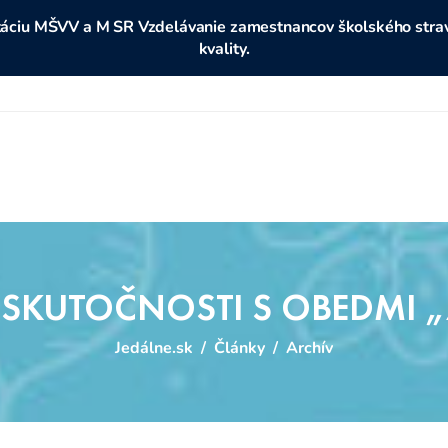
ditáciu MŠVV a M SR Vzdelávanie zamestnancov školského stravo
kvality.
V SKUTOČNOSTI S OBEDMI
Jedálne.sk
/
Články
/
Archív