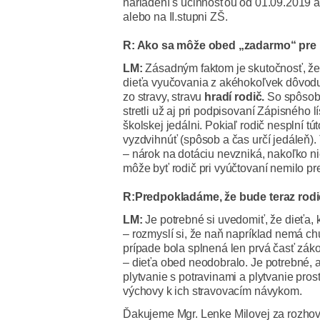
nariadení s účinnosťou od 01.09.2019 a 
alebo na II.stupni ZŠ.
R: Ako sa môže obed „zadarmo“ pre 
LM:
Zásadným faktom je skutočnosť, že 
dieťa vyučovania z akéhokoľvek dôvodu 
zo stravy, stravu
hradí rodič.
So spôsobo
stretli už aj pri podpisovaní Zápisného
školskej jedálni. Pokiaľ rodič nesplní t
vyzdvihnúť (spôsob a čas určí jedáleň). 
– nárok na dotáciu nevzniká, nakoľko ni
môže byť rodič pri vyúčtovaní nemilo p
R:Predpokladáme, že bude teraz rodič
LM:
Je potrebné si uvedomiť, že dieťa, 
– rozmyslí si, že naň napríklad nemá ch
prípade bola splnená len prvá časť zák
– dieťa obed neodobralo. Je potrebné, a
plytvanie s potravinami a plytvanie pros
výchovy k ich stravovacím návykom.
Ďakujeme Mgr. Lenke Milovej za rozhovo